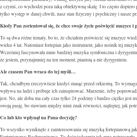
z czymś, co wychodzi poza taką obiektywną skalę. I to często dopiero 
tylko występ w danej chwili, nasz stan fizyczny i psychiczny i nasze p
Kiedy Pan zorientował się, że chce swoje życie poświęcić muzyce i 
To są dwa różne tematy, bo to, że chciałem poświecić się muzyce wied
wieku 4 lat. Natomiast fortepian jako instrument, jako nośnik tej muzy
Wcześniej fascynowała mnie bardziej muzyka symfoniczna i dyrygentura
że jestem, przynajmniej na ten moment, pianistą a nie dyrygentem.
Ale czasem Pan wraca do tej myśli…
Tak, chciałbym rzeczywiście kiedyś stanąć przed orkiestrą. To wymag
wpływa na ludzi i próbuje ich zainspirować. Marzenie, żeby poprowadzić
jest. No, ale doba ma cały czas tylko 24 godziny i bardzo ciężko jest m
swoją pasję, bo stawiam między nimi znak równości, najlepiej, jak potr
Co lub kto wpłynął na Pana decyzję?
To wszystko wyniknęło z zainteresowania się muzyką fortepianową jako
Fortepianowy Rachmaninowa. To doświadczenie tak mną potrząsnęło, że