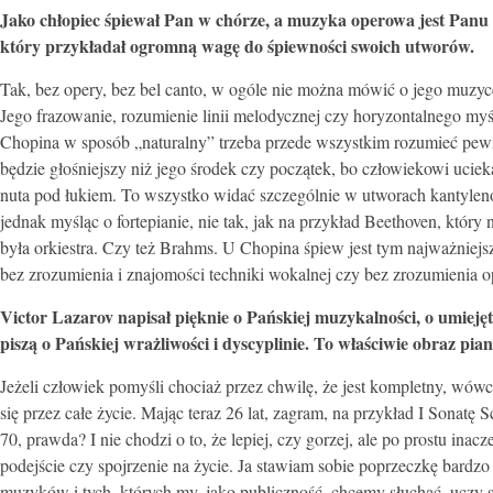
Jako chłopiec śpiewał Pan w chórze, a muzyka operowa jest Panu 
który przykładał ogromną wagę do śpiewności swoich utworów.
Tak, bez opery, bez bel canto, w ogóle nie można mówić o jego muzyc
Jego frazowanie, rozumienie linii melodycznej czy horyzontalnego my
Chopina w sposób „naturalny” trzeba przede wszystkim rozumieć pewne
będzie głośniejszy niż jego środek czy początek, bo człowiekowi ucie
nuta pod łukiem. To wszystko widać szczególnie w utworach kantyleno
jednak myśląc o fortepianie, nie tak, jak na przykład Beethoven, który
była orkiestra. Czy też Brahms. U Chopina śpiew jest tym najważnie
bez zrozumienia i znajomości techniki wokalnej czy bez zrozumienia o
Victor Lazarov napisał pięknie o Pańskiej muzykalności, o umiejętn
piszą o Pańskiej wrażliwości i dyscyplinie. To właściwie obraz pia
Jeżeli człowiek pomyśli chociaż przez chwilę, że jest kompletny, wówcz
się przez całe życie. Mając teraz 26 lat, zagram, na przykład I Sonatę S
70, prawda? I nie chodzi o to, że lepiej, czy gorzej, ale po prostu in
podejście czy spojrzenie na życie. Ja stawiam sobie poprzeczkę bardzo
muzyków i tych, których my, jako publiczność, chcemy słuchać, uczy się