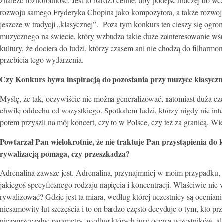
znaleźć różnorodność. Jest to bardzo cenne, aby podejść inaczej do w
rozwoju samego Fryderyka Chopina jako kompozytora, a także rozwo
jeszcze w tradycji „klasycznej”. Poza tym konkurs ten cieszy się og
muzycznego na świecie, który wzbudza takie duże zainteresowanie wśr
kultury, że dociera do ludzi, którzy czasem ani nie chodzą do filharmon
przebicia tego wydarzenia.
Czy Konkurs bywa inspiracją do pozostania przy muzyce klasyczn
Myślę, że tak, oczywiście nie można generalizować, natomiast duża cz
chwilę oddechu od wszystkiego. Spotkałem ludzi, którzy nigdy nie inte
potem przyszli na mój koncert, czy to w Polsce, czy też za granicą. Więc 
Powtarzał Pan wielokrotnie, że nie traktuje Pan przystąpienia do
rywalizacją pomaga, czy przeszkadza?
Adrenalina zawsze jest. Adrenalina, przynajmniej w moim przypadku, 
jakiegoś specyficznego rodzaju napięcia i koncentracji. Właściwie ni
rywalizować? Gdzie jest ta miara, według której uczestnicy są oceni
niesamowity łut szczęścia i to on bardzo często decyduje o tym, kto p
niezaprzeczalne parametry, według których jury ocenia uczestników, 