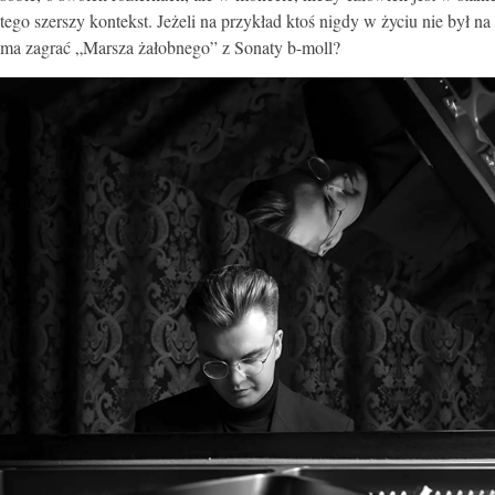
tego szerszy kontekst. Jeżeli na przykład ktoś nigdy w życiu nie był n
ma zagrać „Marsza żałobnego” z Sonaty b-moll?