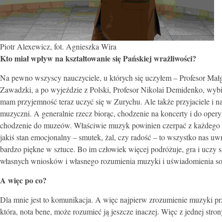
Piotr Alexewicz, fot. Agnieszka Wira
Kto miał wpływ na kształtowanie się Pańskiej wrażliwości?
Na pewno wszyscy nauczyciele, u których się uczyłem – Profesor Małg
Zawadzki, a po wyjeździe z Polski, Profesor Nikolai Demidenko, wybi
mam przyjemność teraz uczyć się w Zurychu. Ale także przyjaciele i 
muzyczni. A generalnie rzecz biorąc, chodzenie na koncerty i do opery
chodzenie do muzeów. Właściwie muzyk powinien czerpać z każdego mom
jakiś stan emocjonalny – smutek, żal, czy radość – to wszystko nas uw
bardzo piękne w sztuce. Bo im człowiek więcej podróżuje, gra i uczy 
własnych wniosków i własnego rozumienia muzyki i uświadomienia sob
A wię
c po co?
Dla mnie jest to komunikacja. A więc najpierw zrozumienie muzyki prz
która, nota bene, może rozumieć ją jeszcze inaczej. Więc z jednej stro