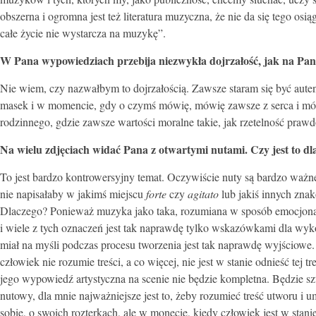
obszerna i ogromna jest też literatura muzyczna, że nie da się tego os
całe życie nie wystarcza na muzykę”.
W Pana wypowiedziach przebija niezwykła dojrzałość, jak na Pana
Nie wiem, czy nazwałbym to dojrzałością. Zawsze staram się być auten
masek i w momencie, gdy o czymś mówię, mówię zawsze z serca i mó
rodzinnego, gdzie zawsze wartości moralne takie, jak rzetelność praw
Na wielu zdjęciach widać Pana z otwartymi nutami. Czy jest to 
To jest bardzo kontrowersyjny temat. Oczywiście nuty są bardzo ważne,
nie napisałaby w jakimś miejscu
forte
czy
agitato
lub jakiś innych znak
Dlaczego? Ponieważ muzyka jako taka, rozumiana w sposób emocjonaln
i wiele z tych oznaczeń jest tak naprawdę tylko wskazówkami dla wyko
miał na myśli podczas procesu tworzenia jest tak naprawdę wyjściowe.
człowiek nie rozumie treści, a co więcej, nie jest w stanie odnieść tej 
jego wypowiedź artystyczna na scenie nie będzie kompletna. Będzie szt
nutowy, dla mnie najważniejsze jest to, żeby rozumieć treść utworu i um
sobie, o swoich rozterkach, ale w monecie, kiedy człowiek jest w stani