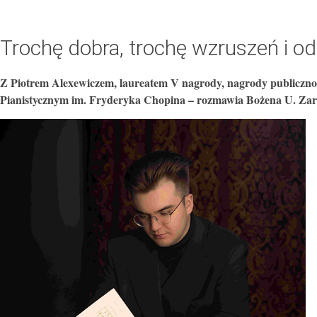
Trochę dobra, trochę wzruszeń i odr
Z Piotrem Alexewiczem, laureatem V nagrody, nagrody publiczn
Pianistycznym im. Fryderyka Chopina – rozmawia Bożena U. Za