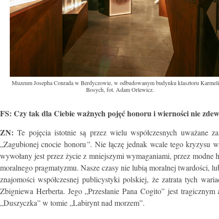
Muzeum Josepha Conrada w Berdyczowie, w odbudowanym budynku klasztoru Karmel
Bosych, fot. Adam Orlewicz.
FS: Czy tak dla Ciebie ważnych pojęć honoru i wierności nie zdew
ZN:
Te pojęcia istotnie są przez wielu współczesnych uważane za
„Zagubionej cnocie honoru
”
.
Nie łączę jednak wcale tego kryzysu wa
wywołany jest przez życie z mniejszymi wymaganiami, przez modne h
moralnego pragmatyzmu. Nasze czasy nie lubią moralnej twardości, lu
znajomości współczesnej publicystyki polskiej, że zatrata tych waria
Zbigniewa Herberta. Jego „Przesłanie Pana Cogito” jest tragicznym 
„Duszyczka” w tomie „Labirynt nad morzem”.