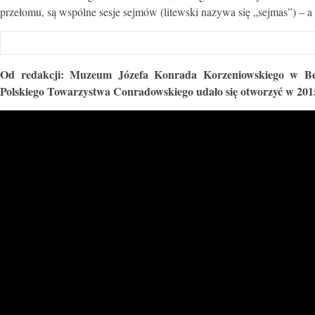
przełomu, są wspólne sesje sejmów (litewski nazywa się „sejmas”) – a 
Od redakcji: Muzeum Józefa Konrada Korzeniowskiego w Berd
Polskiego Towarzystwa Conradowskiego udało się otworzyć w 2015 