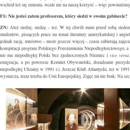
wschód też się zmienia, wcale nie na naszą korzyść – więc powinniśmy
FS: Nie jesteś zatem profesorem, który siedzi w swoim gabinecie?
ZN:
Ależ siedzę, siedzę – też. W tej chwili mam przed sobą siedem
studentów, piszących prace na temat literatury amerykańskiej i angi
jednak rację, mnóstwo – może jeszcze więcej – czasu zabierają zajęci
konspiracji program Polskiego Porozumienia Niepodległościowego, a po
nie ma niepodległej Polski bez zjednoczonych Niemiec i
vice versa
emigracja, a po powrocie Komitet Obywatelski, doradzanie prezyde
niepodległej Ukrainy w 1991 r.). Jeszcze Klub Atlantycki, też w 19
wystarcza, teraz trzeba do Unii Europejskiej. Zajęć mi nie brak. Na sz