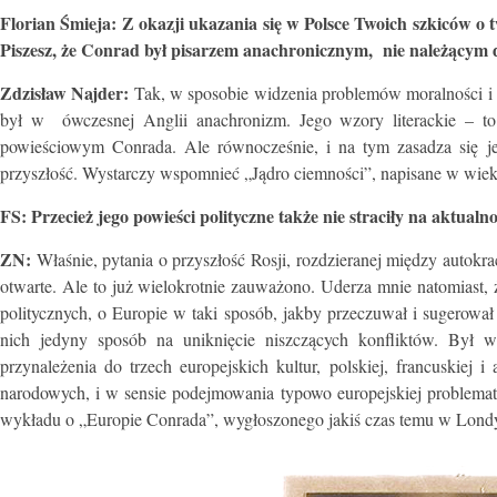
Florian Śmieja: Z okazji ukazania się w Polsce Twoich szkiców o 
Piszesz, że Conrad był pisarzem anachronicznym, nie należącym do
Zdzisław Najder:
Tak, w sposobie widzenia problemów moralności i lu
był w ówczesnej Anglii anachronizm. Jego wzory literackie – to
powieściowym Conrada. Ale równocześnie, i na tym zasadza się je
przyszłość. Wystarczy wspomnieć „Jądro ciemności”, napisane w wiek
FS: Przecież jego powieści polityczne także nie straciły na aktualno
ZN:
Właśnie, pytania o przyszłość Rosji, rozdzieranej między autokra
otwarte. Ale to już wielokrotnie zauważono. Uderza mnie natomiast,
politycznych, o Europie w taki sposób, jakby przeczuwał i sugerowa
nich jedyny sposób na uniknięcie niszczących konfliktów. Był 
przynależenia do trzech europejskich kultur, polskiej, francuskiej 
narodowych, i w sensie podejmowania typowo europejskiej problematy
wykładu o „Europie Conrada”, wygłoszonego jakiś czas temu w Lond