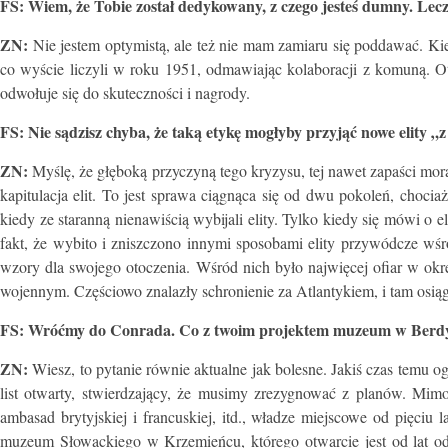
FS: Wiem, że Tobie został dedykowany, z czego jesteś dumny. Lecz 
ZN:
Nie jestem optymistą, ale też nie mam zamiaru się poddawać. K
co wyście liczyli w roku 1951, odmawiając kolaboracji z komuną. Otó
odwołuje się do skuteczności i nagrody.
FS: Nie sądzisz chyba, że taką etykę mogłyby przyjąć nowe elity 
ZN:
Myślę, że głęboką przyczyną tego kryzysu, tej nawet zapaści moral
kapitulacja elit. To jest sprawa ciągnąca się od dwu pokoleń, chocia
kiedy ze staranną nienawiścią wybijali elity. Tylko kiedy się mówi o 
fakt, że wybito i zniszczono innymi sposobami elity przywódcze wśró
wzory dla swojego otoczenia. Wśród nich było najwięcej ofiar w okresi
wojennym. Częściowo znalazły schronienie za Atlantykiem, i tam osiągnę
FS: Wróćmy do Conrada. Co z twoim projektem muzeum w Berdycz
ZN:
Wiesz, to pytanie równie aktualne jak bolesne. Jakiś czas temu
list otwarty, stwierdzający, że musimy zrezygnować z planów. Mim
ambasad brytyjskiej i francuskiej, itd., władze miejscowe od pięciu 
muzeum Słowackiego w Krzemieńcu, którego otwarcie jest od lat od