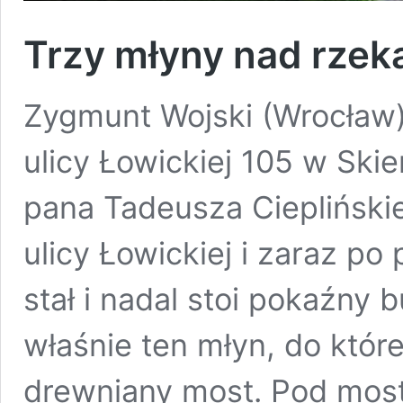
Trzy młyny nad rzek
Zygmunt Wojski (Wrocław)
ulicy Łowickiej 105 w Ski
pana Tadeusza Cieplińskie
ulicy Łowickiej i zaraz po 
stał i nadal stoi pokaźny
właśnie ten młyn, do któr
drewniany most. Pod mos