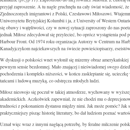
przyjął zaproszenie. A tu nagle gruchnęła na cały świat wiadomość, 
Zjednoczonych imigrantowi z Polski, Czesławowi Miłoszowi. Wtajemn
Uniwersytetu Brytyjskiej Kolumbii i ja, z University of Western Onta
się obawy i wątpliwości, czy w nowej sytuacji zaproszony do nas poet
jednak Miłosz zdecydował się przylecieć, bo oprócz wystąpienia pod 
Harbour Front. Od 1974 roku organizacja Autorzy w Centrum na Harbo
Kanadyjczykom najciekawszych na świecie powieściopisarzy, eseistów
W dyskusji o polskości wnet wyłonił się mizerny obraz amerykańskiej Po
pewnym sensie bezdomnej. Mało znającej i nieświadomej swego dzied
pochodzenia i kompleks niższości, w końcu zasklepianie się, ucieczkę
tańcami i ludową muzyką, co odstręcza młodych ludzi.
Miłosz nieswojo się poczuł w takiej atmosferze, wychowany w wyższej
akademickich. Aczkolwiek zapewniał, że nie chodzi mu o deprecjonowa
trudności z pokonaniem dystansu między nimi. Jak może pomóc? Jak sp
praktyczniejszy pisząc historię literatury, bo dał ludziom poznać wartoś
Uznał więc wraz z innymi naglącą potrzebę, by feralne milczenie polsk