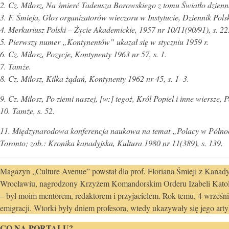
2. Cz. Miłosz, Na śmierć Tadeusza Borowskiego z tomu Światło dzienn
3. F. Śmieja, Głos organizatorów wieczoru w Instytucie, Dziennik Polsk
4. Merkuriusz Polski – Życie Akademickie, 1957 nr 10/11(90/91), s. 22
5. Pierwszy numer „Kontynentów” ukazał się w styczniu 1959 r.
6. Cz. Miłosz, Pozycje, Kontynenty 1963 nr 57, s. 1.
7. Tamże.
8. Cz. Miłosz, Kilka żądań, Kontynenty 1962 nr 45, s. 1–3.
9. Cz. Miłosz, Po ziemi naszej, [w:] tegoż, Król Popiel i inne wiersze, 
10. Tamże, s. 52.
11. Międzynarodowa konferencja naukowa na temat „Polacy w Północn
Toronto; zob.: Kronika kanadyjska, Kultura 1980 nr 11(389), s. 139.
Magazyn „Culture Avenue” powstał dla prof. Floriana Śmieji z Kanady.
Wrocławiu, nagrodzony Krzyżem Komandorskim Orderu Izabeli Katolicki
– był moim mentorem, redaktorem i przyjacielem. Rok temu, 4 września 
emigracji. Wtorki były dniem profesora, wtedy ukazywały się jego artyk
CO NA PORTALU?