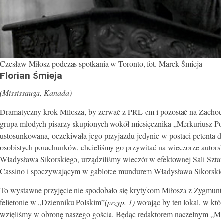
Czesław Miłosz podczas spotkania w Toronto, fot. Marek Śmieja
Florian Śmieja
(Mississauga, Kanada)
Dramatyczny krok Miłosza, by zerwać z PRL-em i pozostać na Zachodzi
grupa młodych pisarzy skupionych wokół miesięcznika „Merkuriusz Pol
ustosunkowana, oczekiwała jego przyjazdu jedynie w postaci petenta d
osobistych porachunków, chcieliśmy go przywitać na wieczorze autors
Władysława Sikorskiego, urządziliśmy wieczór w efektownej Sali Szt
Cassino i spoczywającym w gablotce mundurem Władysława Sikorski
To wystawne przyjęcie nie spodobało się krytykom Miłosza z Zygmun
felietonie w „Dzienniku Polskim”
(przyp. 1)
wołając by ten lokal, w kt
wzięliśmy w obronę naszego gościa. Będąc redaktorem naczelnym „Mer