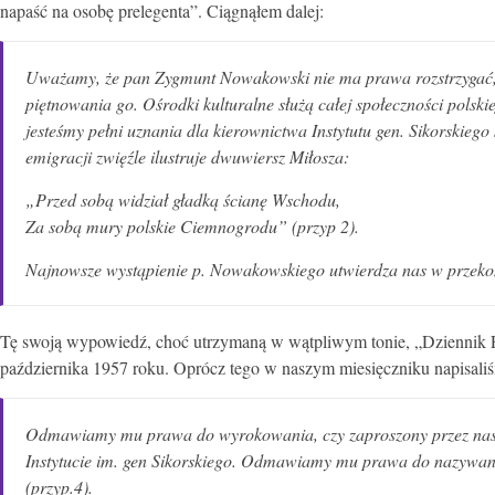
napaść na osobę prelegenta”. Ciągnąłem dalej:
Uważamy, że pan Zygmunt Nowakowski nie ma prawa rozstrzygać, cz
piętnowania go. Ośrodki kulturalne służą całej społeczności polskiej
jesteśmy pełni uznania dla kierownictwa Instytutu gen. Sikorskieg
emigracji zwięźle ilustruje dwuwiersz Miłosza:
„Przed sobą widział gładką ścianę Wschodu,
Za sobą mury polskie Ciemnogrodu”
(przyp 2).
Najnowsze wystąpienie p. Nowakowskiego utwierdza nas w przekona
Tę swoją wypowiedź, choć utrzymaną w wątpliwym tonie, „Dziennik 
października 1957 roku. Oprócz tego w naszym miesięczniku napisa
Odmawiamy mu prawa do wyrokowania, czy zaproszony przez nas 
Instytucie im. gen Sikorskiego. Odmawiamy mu prawa do nazywani
(przyp.4)
.