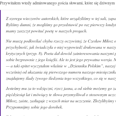
Przywitałem wtedy admirowanego gościa słowami, które się dziwnym tr
Z szeregu wieczorów autorskich, które urządziliśmy w tej sali, zap
Byliśmy dumni, że mogliśmy go przedstawić po raz pierwszy londyń
mamy zaszczyt powitać poetę w naszych progach.
Nie muszę podkreślać chyba rzeczy oczywistej, że Czesław Miłosz o
przychylność, jak świadczyła o niej wypowiedź drukowana w naszym
krytycznych
(przyp. 8)
.
Poeta dał dowód zainteresowania naszymi p
sobie bezprawnie z jego książki. Ale to jest jego prywatna wersja
— a taki epitet wyczytałem właśnie w „Dzienniku Polskim”, naszej
wcześniej od ukazania się pierwszego numeru naszego miesięcznika,
znajdujemy ślady żywego śledzenia tego
wszystkiego, co się w nas
Jesteśmy mu za to wdzięczni, rzecz jasna, a od siebie możemy go
pięćdziesiąt lat i mówiący te słowa przemyśliwał o stosownym uczc
Miłosz, zaiste, zasługuje z wszech miar na uczczenie. Złożylibyś
Przypomnijmy sobie jego dorobek.