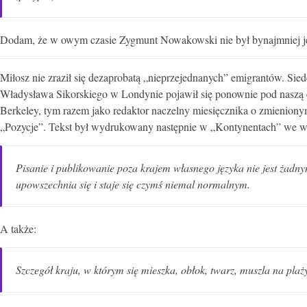
Dodam, że w owym czasie Zygmunt Nowakowski nie był bynajmniej jed
Miłosz nie zraził się dezaprobatą „nieprzejednanych” emigrantów. Siede
Władysława Sikorskiego w Londynie pojawił się ponownie pod naszą eg
Berkeley, tym razem jako redaktor naczelny miesięcznika o zmienion
„Pozycje”. Tekst był wydrukowany następnie w „Kontynentach” we 
Pisanie i publikowanie poza krajem własnego języka nie jest żad
upowszechnia się i staje się czymś niemal normalnym.
A także:
Szczegół kraju, w którym się mieszka, obłok, twarz, muszla na pla