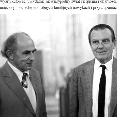
wyartykułować, uwydatnić niewiarygodny świat cierpienia i ofiarności
ucieczkę i pociechę w drobnych familijnych nawykach i przywiązaniac