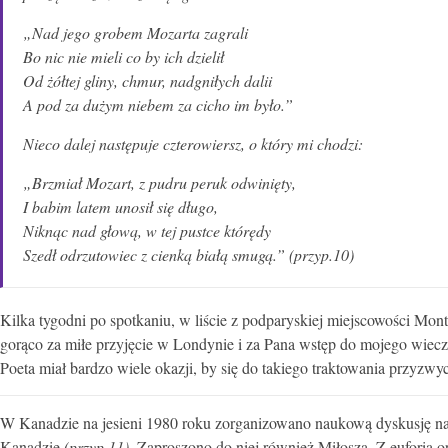
„Nad jego grobem Mozarta zagrali
Bo nic nie mieli co by ich dzielił
Od żółtej gliny, chmur, nadgniłych dalii
A pod za dużym niebem za cicho im było.”
Nieco dalej następuje czterowiersz, o który mi chodzi:
„Brzmiał Mozart, z pudru peruk odwinięty,
I babim latem unosił się długo,
Niknąc nad głową, w tej pustce którędy
Szedł odrzutowiec z cienką białą smugą.”
(przyp.10)
Kilka tygodni po spotkaniu, w liście z podparyskiej miejscowości Mo
gorąco za miłe przyjęcie w Londynie i za Pana wstęp do mojego wieczo
Poeta miał bardzo wiele okazji, by się do takiego traktowania przyzwyc
W Kanadzie na jesieni 1980 roku zorganizowano naukową dyskusję na
Kanadzie
(przyp 11)
.
Zaproszono do niej również Miłosza. Z euforią org