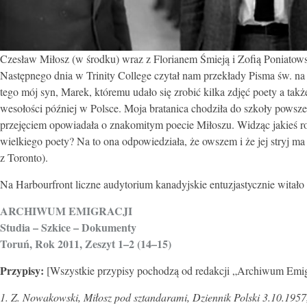
Czesław Miłosz (w środku) wraz z Florianem Śmieją i Zofią Poniatows
Następnego dnia w Trinity College czytał nam przekłady Pisma św. na j
tego mój syn, Marek, któremu udało się zrobić kilka zdjęć poety a takż
wesołości później w Polsce. Moja bratanica chodziła do szkoły powsz
przejęciem opowiadała o znakomitym poecie Miłoszu. Widząc jakieś ro
wielkiego poety? Na to ona odpowiedziała, że owszem i że jej stryj ma 
z Toronto).
Na Harbourfront liczne audytorium kanadyjskie entuzjastycznie witało 
ARCHIWUM EMIGRACJI
Studia – Szkice – Dokumenty
Toruń, Rok 2011, Zeszyt 1–2 (14–15)
Przypisy:
[Wszystkie przypisy pochodzą od redakcji „Archiwum Emig
1. Z. Nowakowski, Miłosz pod sztandarami, Dziennik Polski 3.10.1957,