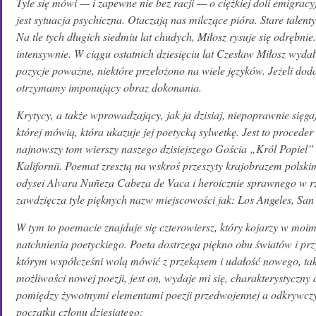
Tyle się mówi — i zapewne nie bez racji — o ciężkiej doli emigracyj
jest sytuacja psychiczna. Otaczają nas milczące pióra. Stare tale
Na tle tych długich siedmiu lat chudych, Miłosz rysuje się odrębni
intensywnie. W ciągu ostatnich dziesięciu lat Czesław Miłosz wyda
pozycje poważne, niektóre przełożono na wiele języków. Jeżeli dodać 
otrzymamy imponujący obraz dokonania.
Krytycy, a także wprowadzający, jak ja dzisiaj, niepoprawnie sięgaj
której mówią, która ukazuje jej poetycką sylwetkę. Jest to proced
najnowszy tom wierszy naszego dzisiejszego Gościa „Król Popiel”
Kalifornii. Poemat zresztą na wskroś przeszyty krajobrazem polski
odysei Alvara Nuñeza Cabeza de Vaca i heroicznie sprawnego w rz
zawdzięcza tyle pięknych nazw miejscowości jak: Los Angeles, San
W tym to poemacie znajduje się czterowiersz, który kojarzy w mo
natchnienia poetyckiego. Poeta dostrzega piękno obu światów i prz
którym współcześni wolą mówić z przekąsem i udałość nowego, tak 
możliwości nowej poezji, jest on, wydaje mi się, charakterystyczny d
pomiędzy żywotnymi elementami poezji przedwojennej a odkrywczym
początku członu dziesiątego: