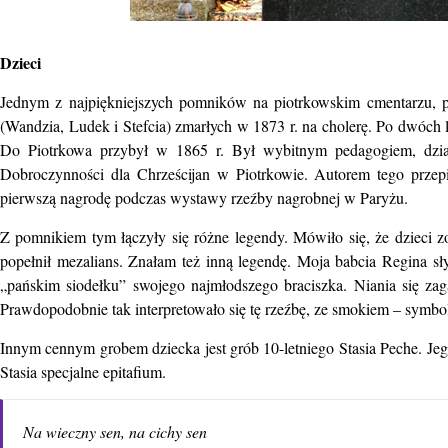
Dzieci
Jednym z najpiękniejszych pomników na piotrkowskim cmentarzu, po
(Wandzia, Ludek i Stefcia) zmarłych w 1873 r. na cholerę. Po dwóch 
Do Piotrkowa przybył w 1865 r. Był wybitnym pedagogiem, dzia
Dobroczynności dla Chrześcijan w Piotrkowie. Autorem tego przepi
pierwszą nagrodę podczas wystawy rzeźby nagrobnej w Paryżu.
Z pomnikiem tym łączyły się różne legendy. Mówiło się, że dzieci z
popełnił mezalians. Znałam też inną legendę. Moja babcia Regina słys
„pańskim siodełku” swojego najmłodszego braciszka. Niania się zaga
Prawdopodobnie tak interpretowało się tę rzeźbę, ze smokiem – symbole
Innym cennym grobem dziecka jest grób 10-letniego Stasia Peche. Jego
Stasia specjalne epitafium.
Na wieczny sen, na cichy sen