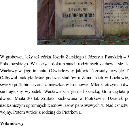
W grobowcu leży też córka Józefa Żarskiego i Józefy z Psarskich 
Sokołowskiego. W naszych dokumentach rodzinnych zachował się list
Wacławy w jego imieniu. Oświadczyny jak widać zostały przyjęte. D
Odbywał praktyki leśne podczas studiów u Zamojskich w Łochowie, 
świeżo poślubioną żoną zamieszkał w Łochowie. Młodzi otrzymali dwór
się tragiczny wypadek. Wacława zasnęła nad książką, którą czytała pr
dworu. Miała 30 lat. Została pochowana w Piotrkowie. Dziadek po
nadleśniczym ogromnych terenów lasów państwowych w Nadleśnictwie L
wojny. Potem wrócił z rodziną do Piotrkowa.
Witanowscy