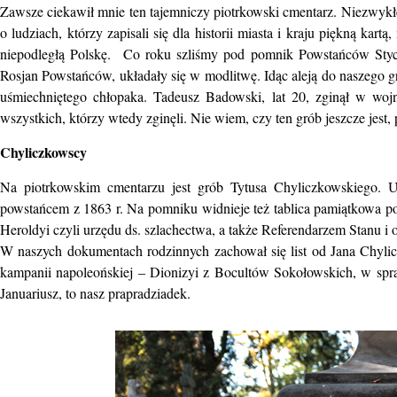
Zawsze ciekawił mnie ten tajemniczy piotrkowski cmentarz. Niezwyk
o ludziach, którzy zapisali się dla historii miasta i kraju piękną kar
niepodległą Polskę. Co roku szliśmy pod pomnik Powstańców Stycz
Rosjan Powstańców, układały się w modlitwę. Idąc aleją do naszego g
uśmiechniętego chłopaka. Tadeusz Badowski, lat 20, zginął w wojn
wszystkich, którzy wtedy zginęli. Nie wiem, czy ten grób jeszcze jest,
Chyliczkowscy
Na piotrkowskim cmentarzu jest grób Tytusa Chyliczkowskiego.
powstańcem z 1863 r. Na pomniku widnieje też tablica pamiątkowa p
Heroldyi czyli urzędu ds. szlachectwa, a także Referendarzem Stanu 
W naszych dokumentach rodzinnych zachował się list od Jana Chyli
kampanii napoleońskiej – Dionizyi z Bocultów Sokołowskich, w sprawie
Januariusz, to nasz prapradziadek.