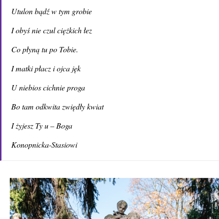
Utulon bądź w tym grobie
I obyś nie czul ciężkich łez
Co płyną tu po Tobie.
I matki płacz i ojca jęk
U niebios cichnie proga
Bo tam odkwita zwiędły kwiat
I żyjesz Ty u – Boga
Konopnicka-Stasiowi