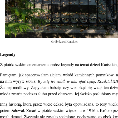
Grób dzieci Kańskich
Legendy
Z piotrkowskim cmentarzem oprócz legendy na temat dzieci Kańskich, 
Pamiętam, jak spacerowałam alejami wśród kamiennych pomników, na
na nim wyryte słowa:
By mię też zabił, w nim ufać będę, Rozdział X
Żadnej modlitwy. Zapytałam babcię, czy wie, skąd się wziął ten dziw
młoda zmarła podczas ślubu przed ołtarzem. Jej świeżo poślubiony mąż 
Inną historią, która przez wiele dekad była opowiadana, to losy wiel
potem żałował. Zmarł w piotrkowskim więzieniu w 1916 r. Krótko prz
mogli deptać. Życzenie nie zostało spełnione, pochowano go obok kwa