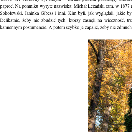
paproć. Na pomniku wyryte nazwiska: Michał Leżański (zm. w 1877 r
Sokołowski, Janinka Gibess i inni. Kim byli, jak wyglądali, jakie by
Delikatnie, żeby nie zbudzić tych, którzy zasnęli na wieczność, 
kamiennym postumencie. A potem szybko je zapalić, żeby nie zdmuchną