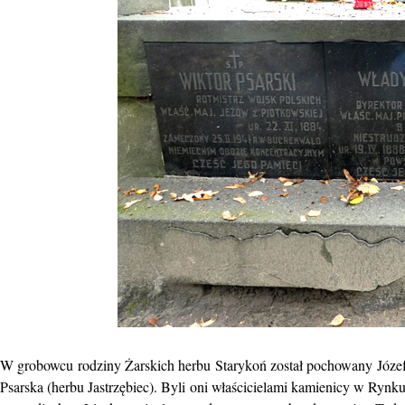
W grobowcu rodziny Żarskich herbu Starykoń został pochowany Józef Ż
Psarska (herbu Jastrzębiec). Byli oni właścicielami kamienicy w Rynku