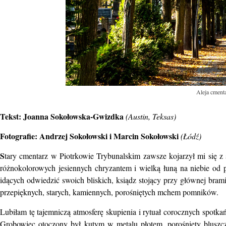
Aleja cment
Tekst: Joanna Sokołowska-Gwizdka
(Austin, Teksas)
Fotografie: Andrzej Sokołowski i Marcin Sokołowski
(Łódź)
S
tary cmentarz w Piotrkowie Trybunalskim zawsze kojarzył mi się z 
różnokolorowych jesiennych chryzantem i wielką łuną na niebie od p
idących odwiedzić swoich bliskich, ksiądz stojący przy głównej bra
przepięknych, starych, kamiennych, porośniętych mchem pomników.
Lubiłam tę tajemniczą atmosferę skupienia i rytuał corocznych spo
Grobowiec otoczony był kutym w metalu płotem, porośnięty blusz