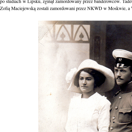
po studiach w Lipsku, zginął zamordowany przez banderowców. Tade
Zofią Maciejewską zostali zamordowani przez NKWD w Moskwie, a Wito