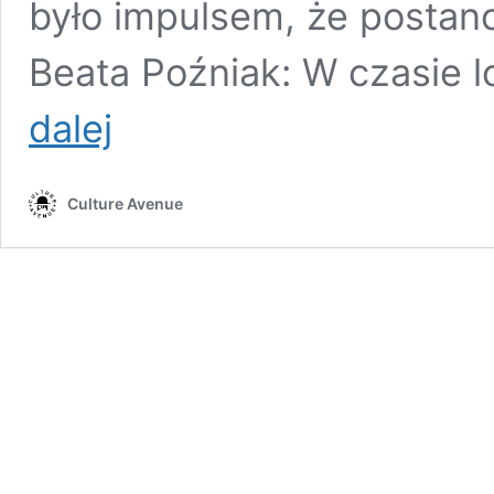
było impulsem, że postano
Beata Poźniak: W czasie 
Uwięzieni
dalej
w czasie
Culture Avenue