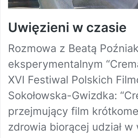
Uwięzieni w czasie
Rozmowa z Beatą Poźniak 
eksperymentalnym “Cremat
XVI Festiwal Polskich Fil
Sokołowska-Gwizdka: “Cre
przejmujący film krótkom
zdrowia biorącej udział w