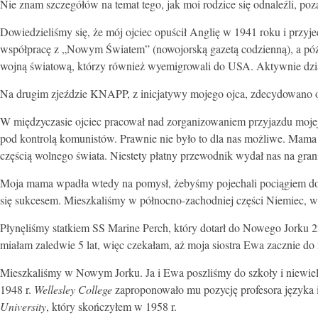
Nie znam szczegółów na temat tego, jak moi rodzice się odnaleźli, poz
Dowiedzieliśmy się, że mój ojciec opuścił Anglię w 1941 roku i przyj
współpracę z „Nowym Światem” (nowojorską gazetą codzienną), a późni
wojną światową, którzy również wyemigrowali do USA. Aktywnie d
Na drugim zjeździe KNAPP, z inicjatywy mojego ojca, zdecydowano o u
W międzyczasie ojciec pracował nad zorganizowaniem przyjazdu mojej
pod kontrolą komunistów. Prawnie nie było to dla nas możliwe. Mama 
częścią wolnego świata. Niestety płatny przewodnik wydał nas na gra
Moja mama wpadła wtedy na pomysł, żebyśmy pojechali pociągiem do N
się sukcesem. Mieszkaliśmy w północno-zachodniej części Niemiec, w
Płynęliśmy statkiem SS Marine Perch, który dotarł do Nowego Jorku 2
miałam zaledwie 5 lat, więc czekałam, aż moja siostra Ewa zacznie do 
Mieszkaliśmy w Nowym Jorku. Ja i Ewa poszliśmy do szkoły i niewiele 
1948 r.
Wellesley College
zaproponowało mu pozycję profesora języka i
University
, który skończyłem w 1958 r.