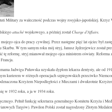
ti Military za waleczność podczas wojny rosyjsko-japońskiej. Krzyz Vi
olskiego
attaché
wojskowego, a później został
Charge d’Affairs.
ojego ojca do pracy cywilnej. Przez następne pięć lat ojciec był zas
u Skarbu. W tym samym roku mój stryj, Janusz Jędrzejewicz został pr
ć tę reformę, stryj mianował mojego ojca ministrem oświaty. Reforma z
 Francja.
ja mama Jadwiga Puławska uzyskała dyplom lekarza dentysty, ale od 19
ajnym kurierem w różnych operacjach szpiegowskich przeciwko Niemc
ała odznaczona Krzyżem Niepodległości z Mieczami i dwukrotnie Krzyż
się w 1932 roku, a ja w 1934 roku.
itycznego. Pełnił funkcję sekretarza generalnego Komitetu Krzyża i M
wiatowych Targów). Pawilon Polski został nagrodzony Złotym Medale