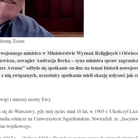
atformę Zoom
go ministra w Ministerstwie Wyznań Religijnych i Oświecenia P
wicza, szwagier Andrzeja Becka – syna ministra spraw zagranicz
 Avenue” odbyło się spotkanie on-line na temat historii nowojorsk
i z nią związanych, uczestnicy spotkania mieli okazję usłyszeć jak
igi i starszej siostry Ewy.
osła się do Warszawy, gdy mój ojciec miał 10 lat, w 1903 r. Ukończył
tudia rolnicze na Uniwersytecie Jagiellońskim. Stwierdził, że „fascyno
enia wojskowego.
1917 r. – 19 lipca 1918 r. Dostał się w tym czasie do niewoli niemieck