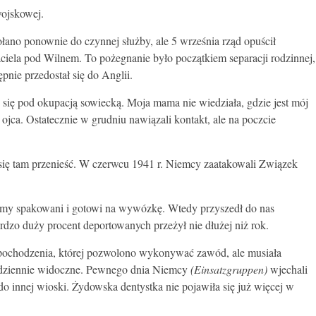
ojskowej.
łano ponownie do czynnej służby, ale 5 września rząd opuścił
aciela pod Wilnem. To pożegnanie było początkiem separacji rodzinnej,
nie przedostał się do Anglii.
się pod okupacją sowiecką. Moja mama nie wiedziała, gdzie jest mój
 ojca. Ostatecznie w grudniu nawiązali kontakt, ale na poczcie
się tam przenieść. W czerwcu 1941 r. Niemcy zaatakowali Związek
iśmy spakowani i gotowi na wywózkę. Wtedy przyszedł do nas
rdzo duży procent deportowanych przeżył nie dłużej niż rok.
o pochodzenia, której pozwolono wykonywać zawód, ale musiała
 codziennie widoczne. Pewnego dnia Niemcy
(Einsatzgruppen)
wjechali
do innej wioski. Żydowska dentystka nie pojawiła się już więcej w