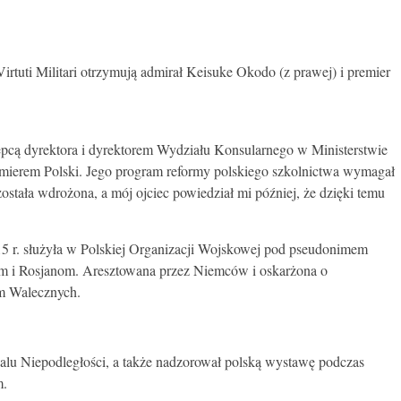
rtuti Militari otrzymują admirał Keisuke Okodo (z prawej) i premier
tępcą dyrektora i dyrektorem Wydziału Konsularnego w Ministerstwie
emierem Polski. Jego program reformy polskiego szkolnictwa wymagał
ostała wdrożona, a mój ojciec powiedział mi później, że dzięki temu
15 r. służyła w Polskiej Organizacji Wojskowej pod pseudonimem
om i Rosjanom. Aresztowana przez Niemców i oskarżona o
em Walecznych.
edalu Niepodległości, a także nadzorował polską wystawę podczas
m.