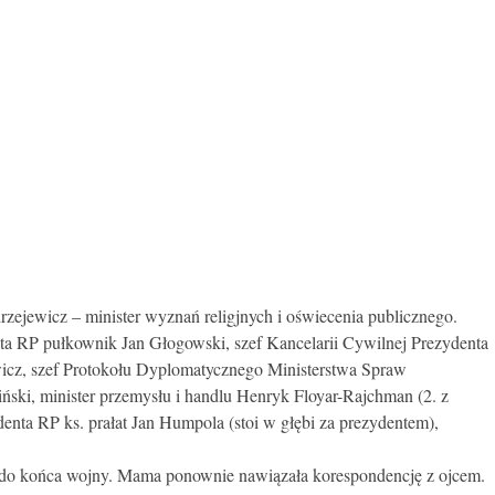
ejewicz – minister wyznań religjnych i oświecenia publicznego.
a RP pułkownik Jan Głogowski, szef Kancelarii Cywilnej Prezydenta
wicz, szef Protokołu Dyplomatycznego Ministerstwa Spraw
ński, minister przemysłu i handlu Henryk Floyar-Rajchman (2. z
ydenta RP ks. prałat Jan Humpola (stoi w głębi za prezydentem),
 do końca wojny. Mama ponownie nawiązała korespondencję z ojcem.