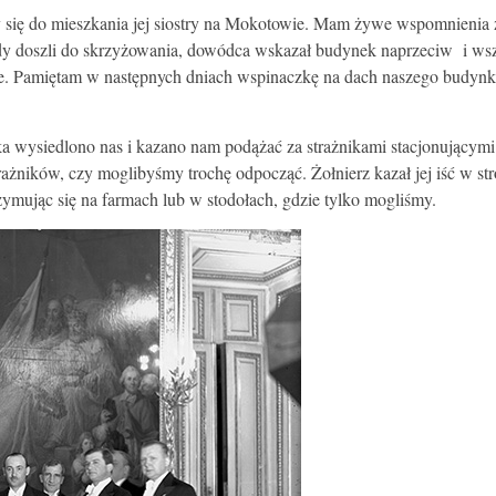
się do mieszkania jej siostry na Mokotowie. Mam żywe wspomnienia z 
dy doszli do skrzyżowania, dowódca wskazał budynek naprzeciw i wszys
e. Pamiętam w następnych dniach wspinaczkę na dach naszego budynku,
a wysiedlono nas i kazano nam podążać za strażnikami stacjonującymi 
ażników, czy moglibyśmy trochę odpocząć. Żołnierz kazał jej iść w stro
ymując się na farmach lub w stodołach, gdzie tylko mogliśmy.