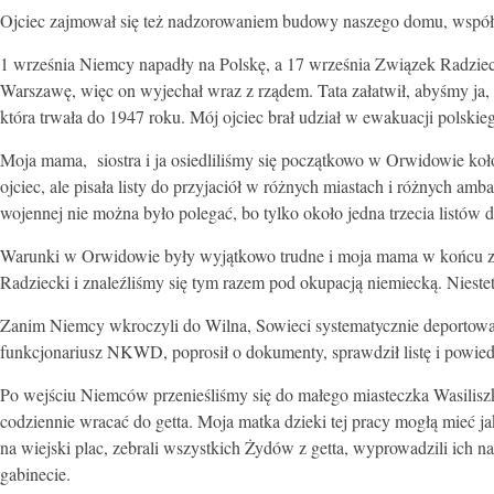
Ojciec zajmował się też nadzorowaniem budowy naszego domu, współp
1 września Niemcy napadły na Polskę, a 17 września Związek Radziecki
Warszawę, więc on wyjechał wraz z rządem. Tata załatwił, abyśmy ja, m
która trwała do 1947 roku. Mój ojciec brał udział w ewakuacji polskie
Moja mama, siostra i ja osiedliliśmy się początkowo w Orwidowie ko
ojciec, ale pisała listy do przyjaciół w różnych miastach i różnych am
wojennej nie można było polegać, bo tylko około jedna trzecia listów d
Warunki w Orwidowie były wyjątkowo trudne i moja mama w końcu zna
Radziecki i znaleźliśmy się tym razem pod okupacją niemiecką. Niest
Zanim Niemcy wkroczyli do Wilna, Sowieci systematycznie deportowa
funkcjonariusz NKWD, poprosił o dokumenty, sprawdził listę i powiedz
Po wejściu Niemców przenieśliśmy się do małego miasteczka Wasilisz
codziennie wracać do getta. Moja matka dzieki tej pracy mogłą mieć 
na wiejski plac, zebrali wszystkich Żydów z getta, wyprowadzili ich n
gabinecie.