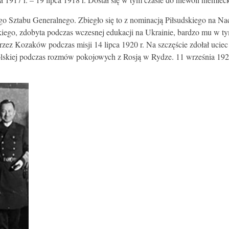
iego Sztabu Generalnego. Zbiegło się to z nominacją Piłsudskiego na
yjskiego, zdobyta podczas wczesnej edukacji na Ukrainie, bardzo mu w
zez Kozaków podczas misji 14 lipca 1920 r. Na szczęście zdołał uciec
Polskiej podczas rozmów pokojowych z Rosją w Rydze. 11 września 1921