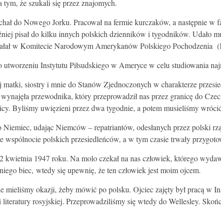
a tym, że szukali się przez znajomych.
echał do Nowego Jorku. Pracował na fermie kurczaków, a następnie w f
ej pisał do kilku innych polskich dzienników i tygodników. Udało mu 
ziałał w Komitecie Narodowym Amerykanów Polskiego Pochodzenia (
tworzeniu Instytutu Piłsudskiego w Ameryce w celu studiowania najnow
 matki, siostry i mnie do Stanów Zjednoczonych w charakterze przes
wynajęła przewodnika, który przeprowadził nas przez granicę do Czec
nicy. Byliśmy uwięzieni przez dwa tygodnie, a potem musieliśmy wróc
iemiec, udając Niemców – repatriantów, odesłanych przez polski rząd
e wspólnocie polskich przesiedleńców, a w tym czasie trwały przygo
2 kwietnia 1947 roku. Na molo czekał na nas człowiek, którego wydawa
niego biec, wtedy się upewnię, że ten człowiek jest moim ojcem.
mieliśmy okazji, żeby mówić po polsku. Ojciec zajęty był pracą w Inst
 literatury rosyjskiej. Przeprowadziliśmy się wtedy do Wellesley. S