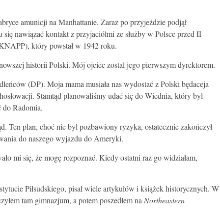
abryce amunicji na Manhattanie. Zaraz po przyjeździe podjął
się nawiązać kontakt z przyjaciółmi ze służby w Polsce przed II
KNAPP), który powstał w 1942 roku.
szej historii Polski. Mój ojciec został jego pierwszym dyrektorem.
iedleńców (DP). Moja mama musiała nas wydostać z Polski będaceja
hosłowacji. Stamtąd planowaliśmy udać się do Wiednia, który był
ić do Radomia.
. Ten plan, choć nie był pozbawiony ryzyka, ostatecznie zakończył
towania do naszego wyjazdu do Ameryki.
ło mi się, że mogę rozpoznać. Kiedy ostatni raz go widziałam,
ytucie Piłsudskiego, pisał wiele artykułów i książek historycznych. W
kończyłem tam gimnazjum, a potem poszedłem na
Northeastern