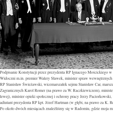
Podpisanie Konstytucji przez prezydenta RP Ignacego Mościckiego w S
Widoczni m.in. premier Walery Sławek, minister spraw wewnętrznych
RP Stanisław Świeżawski, wicemarszałek sejmu Stanisław Car, marsz
Zagranicznych Karol Romer (na prawo za W. Raczkiewiczem), minister 
lewej), minister opieki społecznej i ochrony pracy Jerzy Paciorkowski,
adiutant prezydenta RP kpt. Józef Hartman (w głębi, na prawo za K.
Po około dwóch miesiącach znaleźliśmy się w Radomiu, gdzie moja 