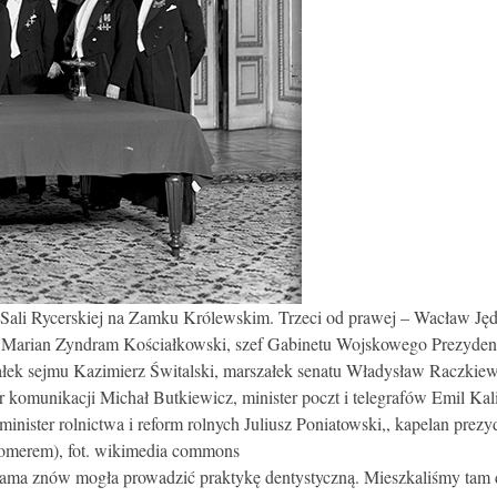
ali Rycerskiej na Zamku Królewskim. Trzeci od prawej – Wacław Jędrz
 Marian Zyndram Kościałkowski, szef Gabinetu Wojskowego Prezydent
ałek sejmu Kazimierz Świtalski, marszałek senatu Władysław Raczkie
komunikacji Michał Butkiewicz, minister poczt i telegrafów Emil Kali
 minister rolnictwa i reform rolnych Juliusz Poniatowski,, kapelan prez
 Romerem), fot. wikimedia commons
mama znów mogła prowadzić praktykę dentystyczną. Mieszkaliśmy tam