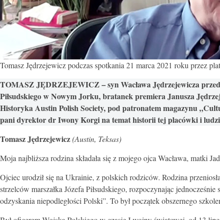
Tomasz Jędrzejewicz podczas spotkania 21 marca 2021 roku przez pl
TOMASZ JĘDRZEJEWICZ – syn Wacława Jędrzejewicza przedwojenne
Piłsudskiego w Nowym Jorku, bratanek premiera Janusza Jędrzeje
Historyka Austin Polish Society, pod patronatem magazynu „Culture
pani dyrektor dr Iwony Korgi na temat historii tej placówki i ludz
Tomasz Jędrzejewicz
(Austin, Teksas)
Moja najbliższa rodzina składała się z mojego ojca Wacława, matki Jadw
Ojciec urodził się na Ukrainie, z polskich rodziców. Rodzina przeni
strzelców marszałka Józefa Piłsudskiego, rozpoczynając jednocześnie s
odzyskania niepodległości Polski”. To był początek obszernego szkol
Był oficerem Wojska Polskiego w czasie I wojny światowej, od 13 lipca 