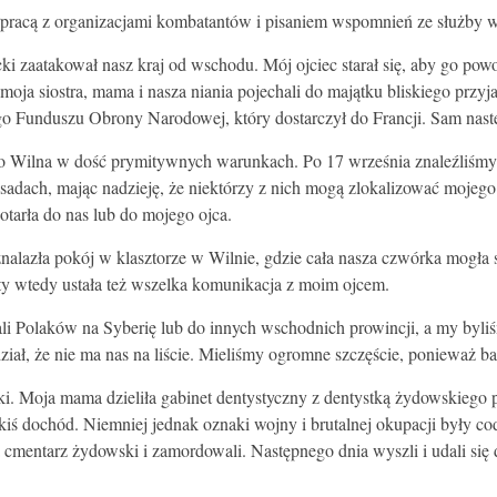
racą z organizacjami kombatantów i pisaniem wspomnień ze służby w
 zaatakował nasz kraj od wschodu. Mój ojciec starał się, aby go powo
oja siostra, mama i nasza niania pojechali do majątku bliskiego przyj
go Funduszu Obrony Narodowej, który dostarczył do Francji. Sam następ
ło Wilna w dość prymitywnych warunkach. Po 17 września znaleźliśmy 
basadach, mając nadzieję, że niektórzy z nich mogą zlokalizować mojego
otarła do nas lub do mojego ojca.
lazła pokój w klasztorze w Wilnie, gdzie cała nasza czwórka mogła 
ety wtedy ustała też wszelka komunikacja z moim ojcem.
li Polaków na Syberię lub do innych wschodnich prowincji, a my byl
iał, że nie ma nas na liście. Mieliśmy ogromne szczęście, ponieważ ba
ki. Moja mama dzieliła gabinet dentystyczny z dentystką żydowskieg
jakiś dochód. Niemniej jednak oznaki wojny i brutalnej okupacji były
a cmentarz żydowski i zamordowali. Następnego dnia wyszli i udali się 