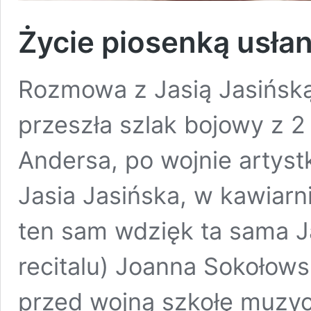
Życie piosenką usła
Rozmowa z Jasią Jasińską
przeszła szlak bojowy z 
Andersa, po wojnie artys
Jasia Jasińska, w kawiarni
ten sam wdzięk ta sama J
recitalu) Joanna Sokołow
przed wojną szkołę muzy