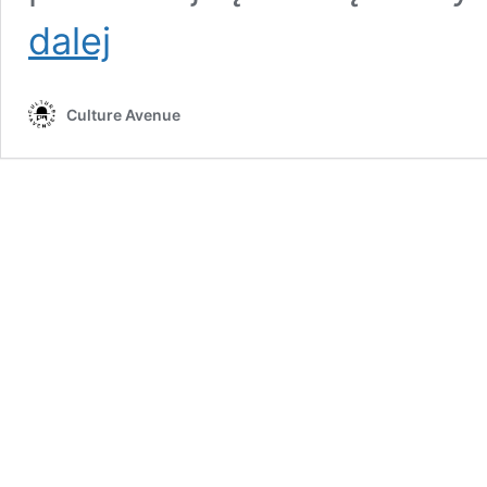
Życie
dalej
piosenką
usłane
Culture Avenue