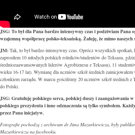
JSG: To był dla Pana bardzo intensywny czas i podziwiam Pana
wzajemną współpracę polsko-teksańską. Żałuję, że mimo naszych st
JM:
Tak, to był bardzo intensywny czas. Oprócz wszystkich spotkań, k
zaprosiłem 10 młodych polskich rolników/studentów do Teksasu, gdzie
średniozaawansowanych liderów Agrobiznesu z Teksasu), 11 studentów
wieku 16-17 lat). Wymianę dla uczniów szkół średnich zainicjowałem wr
członkiem zarządu. W marcu gościliśmy 20 uczniów szkół średnich z To
do Polski.
JSG:
Gratuluję polskiego serca, polskiej duszy i zaangażowania
polskiego prezydenta i inne odznaczenia są tylko symbolem. Każd
przez Pana inicjatyw.
Fotografie pochodzą z archiwum dr Jima Mazurkiewicza, były publiko
Mazurkiewicza na facebooku.