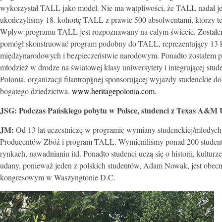
wykorzystał TALL jako model. Nie ma wątpliwości, że TALL nadal je
ukończyliśmy 18. kohortę TALL z prawie 500 absolwentami, którzy t
Wpływ programu TALL jest rozpoznawany na całym świecie. Zostałem p
pomógł skonstruować program podobny do TALL, reprezentujący 13 kraj
międzynarodowych i bezpieczeństwie narodowym. Ponadto zostałem pop
młodzież w drodze na światowej klasy uniwersytety i integrującej stud
Polonia, organizacji filantropijnej sponsorującej wyjazdy studenckie d
bogatego dziedzictwa.
www.heritagepolonia.com
.
JSG:
Podczas Pańskiego pobytu w Polsce, studenci z Texas A&M Uni
JM:
Od 13 lat uczestniczę w programie wymiany studenckiej/młodych
Producentów Zbóż i program TALL. Wymieniliśmy ponad 200 studentów w
rynkach, nawadnianiu itd. Ponadto studenci uczą się o historii, kultur
udany, ponieważ jeden z polskich studentów, Adam Nowak, jest obecni
kongresowym w Waszyngtonie D.C.