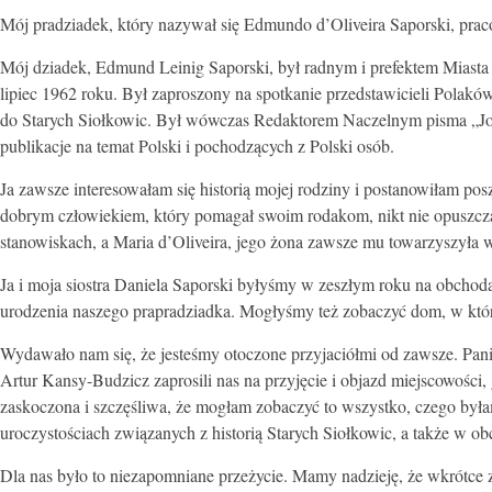
Mój pradziadek, który nazywał się Edmundo d’Oliveira Saporski, pr
Mój dziadek, Edmund Leinig Saporski, był radnym i prefektem Miasta 
lipiec 1962 roku. Był zaproszony na spotkanie przedstawicieli Polakó
do Starych Siołkowic. Był wówczas Redaktorem Naczelnym pisma „Jor
publikacje na temat Polski i pochodzących z Polski osób.
Ja zawsze interesowałam się historią mojej rodziny i postanowiłam pos
dobrym człowiekiem, który pomagał swoim rodakom, nikt nie opuszcz
stanowiskach, a Maria d’Oliveira, jego żona zawsze mu towarzyszyła w
Ja i moja siostra Daniela Saporski byłyśmy w zeszłym roku na obchod
urodzenia naszego prapradziadka. Mogłyśmy też zobaczyć dom, w któ
Wydawało nam się, że jesteśmy otoczone przyjaciółmi od zawsze. Pani
Artur Kansy-Budzicz zaprosili nas na przyjęcie i objazd miejscowości
zaskoczona i szczęśliwa, że mogłam zobaczyć to wszystko, czego by
uroczystościach związanych z historią Starych Siołkowic, a także w o
Dla nas było to niezapomniane przeżycie. Mamy nadzieję, że wkrótce 