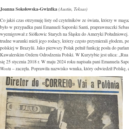
Joanna Sokołowska-Gwizdka
(Austin, Teksas)
Co jakiś czas otrzymuję listy od czytelników ze świata, którzy w maga
było w przypadku pani Emanueli Saporski Santi, praprawnuczki Sebas
wyemigrował z Siółkowic Starych na Śląsku do Ameryki Południowej. N
trudne warunki mieli jego rodacy, którzy często przymierali głodem, p
polskiej w Brazylii. Jako pierwszy Polak pełnił funkcję posła do pa
Kawalerskim Orderu Odrodzenia Polski. W Kurytybie jest ulica: „Rua 
się 25 stycznia 2018 r. W maju 2024 roku napisała pani Emanuela Sap
Wosi
u – zaczęła. Poprawiła nazwisko wnuka, który odwiedził Polskę, cz