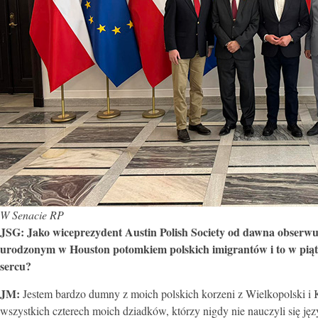
W Senacie RP
JSG:
Jako wiceprezydent Austin Polish Society od dawna obserwuj
urodzonym w Houston potomkiem polskich imigrantów i to w piątym
sercu?
JM:
Jestem bardzo dumny z moich polskich korzeni z Wielkopolski i 
wszystkich czterech moich dziadków, którzy nigdy nie nauczyli się ję