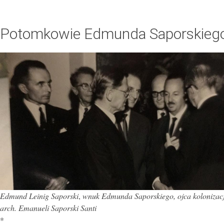
Potomkowie Edmunda Saporskiego (
Edmund Leinig Saporski
,
wnuk Edmunda Saporskiego, ojca kolonizacji p
arch. Emanueli Saporski Santi
*