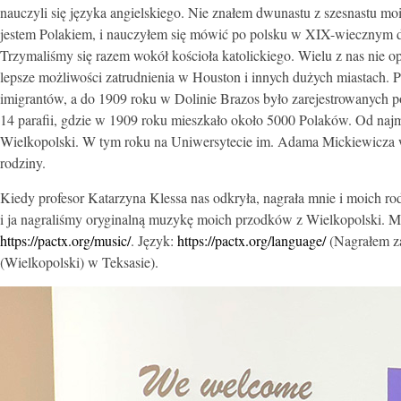
nauczyli się języka angielskiego. Nie znałem dwunastu z szesnastu mo
jestem Polakiem, i nauczyłem się mówić po polsku w XIX-wiecznym di
Trzymaliśmy się razem wokół kościoła katolickiego. Wielu z nas nie opu
lepsze możliwości zatrudnienia w Houston i innych dużych miastach. P
imigrantów, a do 1909 roku w Dolinie Brazos było zarejestrowanych
14 parafii, gdzie w 1909 roku mieszkało około 5000 Polaków. Od najmł
Wielkopolski. W tym roku na Uniwersytecie im. Adama Mickiewicza w Po
rodziny.
Kiedy profesor Katarzyna Klessa nas odkryła, nagrała mnie i moich r
i ja nagraliśmy oryginalną muzykę moich przodków z Wielkopolski. Mo
https://pactx.org/music/
. Język:
https://pactx.org/language/
(Nagrałem za
(Wielkopolski) w Teksasie).