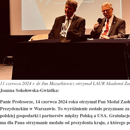
11 czerwca 2024 r. dr Jim Mazurkiewicz otrzymał LAUR Akademii Za
Joanna Sokołowska-Gwizdka:
Panie Profesorze, 14 czerwca 2024 roku otrzymał Pan Medal Zas
Prezydenckim w Warszawie. To wyróżnienie zostało przyznane za
polskiej gospodarki i partnerstw między Polską a USA. Gratulacje!
ma dla Pana otrzymanie medalu od prezydenta kraju, z którego p