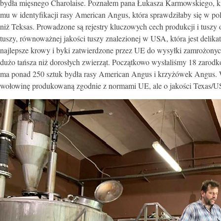
bydła mięsnego Charolaise. Poznałem pana Łukasza Karmowskiego, k
mu w identyfikacji rasy American Angus, która sprawdziłaby się w p
niż Teksas. Prowadzone są rejestry kluczowych cech produkcji i tuszy
tuszy, równoważnej jakości tuszy znalezionej w USA, która jest delik
najlepsze krowy i byki zatwierdzone przez UE do wysyłki zamrożonyc
dużo tańsza niż dorosłych zwierząt. Początkowo wysłaliśmy 18 zaro
ma ponad 250 sztuk bydła rasy American Angus i krzyżówek Angus. 
wołowinę produkowaną zgodnie z normami UE, ale o jakości Texas/U