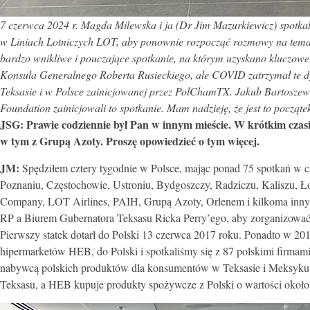
7 czerwca 2024 r. Magda Milewska i ja (Dr Jim Mazurkiewicz) spotka
w Liniach Lotniczych LOT, aby ponownie rozpocząć rozmowy na temat
bardzo wnikliwe i pouczające spotkanie, na którym uzyskano kluczowe 
Konsula Generalnego Roberta Rusieckiego, ale COVID zatrzymał te d
Teksasie i w Polsce zainicjowanej przez PolChamTX. Jakub Bartoszews
Foundation zainicjowali to spotkanie. Mam nadzieję, że jest to począ
JSG:
Prawie codziennie był Pan w innym mieście. W krótkim czasie
w tym z Grupą Azoty. Proszę opowiedzieć o tym więcej.
JM:
Spędziłem cztery tygodnie w Polsce, mając ponad 75 spotkań w c
Poznaniu, Częstochowie, Ustroniu, Bydgoszczy, Radziczu, Kaliszu,
Company, LOT Airlines, PAIH, Grupą Azoty, Orlenem i kilkoma inny
RP a Biurem Gubernatora Teksasu Ricka Perry’ego, aby zorganizowa
Pierwszy statek dotarł do Polski 13 czerwca 2017 roku. Ponadto w 201
hipermarketów HEB, do Polski i spotkaliśmy się z 87 polskimi firma
nabywcą polskich produktów dla konsumentów w Teksasie i Meksyku.
Teksasu, a HEB kupuje produkty spożywcze z Polski o wartości około