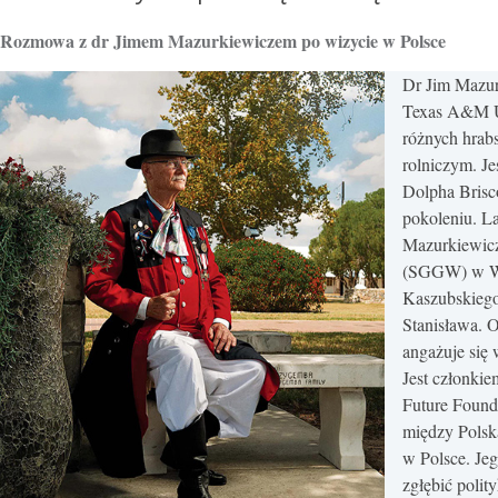
Rozmowa z dr Jimem Mazurkiewiczem po wizycie w Polsce
Dr Jim Mazur
Texas A&M Un
różnych hrabs
rolniczym. Je
Dolpha Brisc
pokoleniu. L
Mazurkiewicz
(SGGW) w War
Kaszubskiego
Stanisława. 
angażuje się
Jest członkie
Future Found
między Polsk
w Polsce. Jeg
zgłębić polit