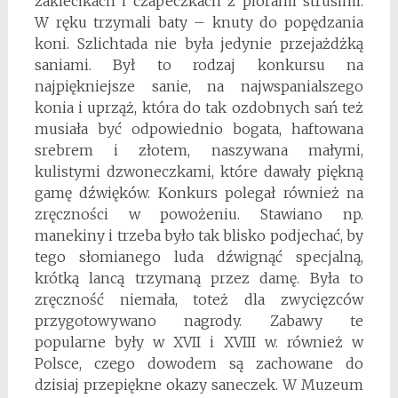
żakiecikach i czapeczkach z piórami strusimi.
W ręku trzymali baty – knuty do popędzania
koni. Szlichtada nie była jedynie przejażdżką
saniami. Był to rodzaj konkursu na
najpiękniejsze sanie, na najwspanialszego
konia i uprząż, która do tak ozdobnych sań też
musiała być odpowiednio bogata, haftowana
srebrem i złotem, naszywana małymi,
kulistymi dzwoneczkami, które dawały piękną
gamę dźwięków. Konkurs polegał również na
zręczności w powożeniu. Stawiano np.
manekiny i trzeba było tak blisko podjechać, by
tego słomianego luda dźwignąć specjalną,
krótką lancą trzymaną przez damę. Była to
zręczność niemała, toteż dla zwycięzców
przygotowywano nagrody. Zabawy te
popularne były w XVII i XVIII w. również w
Polsce, czego dowodem są zachowane do
dzisiaj przepiękne okazy saneczek. W Muzeum