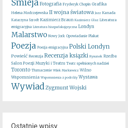
Śmieja
Fotografia
Grafika
Fryderyk Chopin
II wojna światowa
Kanada
Helena Modrzejewska
Jazz
Kazimierz Braun
Literatura
Katarzyna Szrodt
Kazimierz Głaz
Londyn
emigracyjna
Literatura hiszpańskojęzyczna
Malarstwo
Opowiadanie
Plakat
Nowy Jork
Poezja
Polski Londyn
Poezja emigracyjna
Recenzja ksiązki
Powieść
Rzeźba
Recenzja
Rysunek
Salon Poezji Muzyki i Teatru
Teatr spełnionych nadziei
Toronto
Wilno
Tłumaczenie
Wilek Markiewicz
Wystawa
Wspomnienia
Wspomnienia z podróży
Wywiad
Zygmunt Wojski
Ostatnie wpisy