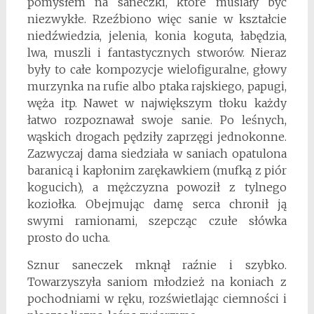
pomysłem na saneczki, które musiały być
niezwykłe. Rzeźbiono więc sanie w kształcie
niedźwiedzia, jelenia, konia koguta, łabędzia,
lwa, muszli i fantastycznych stworów. Nieraz
były to całe kompozycje wielofiguralne, głowy
murzynka na rufie albo ptaka rajskiego, papugi,
węża itp. Nawet w największym tłoku każdy
łatwo rozpoznawał swoje sanie. Po leśnych,
wąskich drogach pędziły zaprzęgi jednokonne.
Zazwyczaj dama siedziała w saniach opatulona
baranicą i kapłonim zarękawkiem (mufką z piór
kogucich), a mężczyzna powoził z tylnego
koziołka. Obejmując damę serca chronił ją
swymi ramionami, szepcząc czułe słówka
prosto do ucha.
Sznur saneczek mknął raźnie i szybko.
Towarzyszyła saniom młodzież na koniach z
pochodniami w ręku, rozświetlając ciemności i