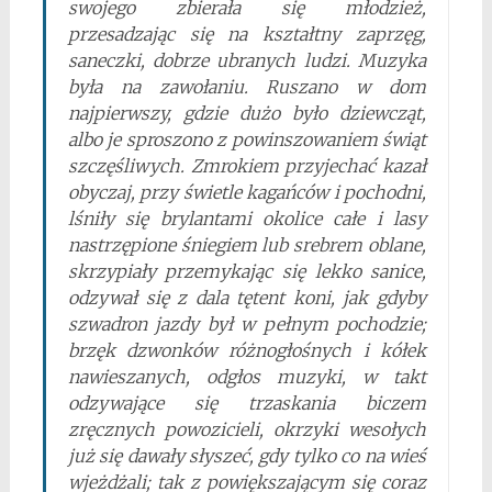
swojego zbierała się młodzież,
przesadzając się na kształtny zaprzęg,
saneczki, dobrze ubranych ludzi. Muzyka
była na zawołaniu. Ruszano w dom
najpierwszy, gdzie dużo było dziewcząt,
albo je sproszono z powinszowaniem świąt
szczęśliwych. Zmrokiem przyjechać kazał
obyczaj, przy świetle kagańców i pochodni,
lśniły się brylantami okolice całe i lasy
nastrzępione śniegiem lub srebrem oblane,
skrzypiały przemykając się lekko sanice,
odzywał się z dala tętent koni, jak gdyby
szwadron jazdy był w pełnym pochodzie;
brzęk dzwonków różnogłośnych i kółek
nawieszanych, odgłos muzyki, w takt
odzywające się trzaskania biczem
zręcznych powozicieli, okrzyki wesołych
już się dawały słyszeć, gdy tylko co na wieś
wjeżdżali; tak z powiększającym się coraz