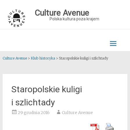
Skip
to
Culture Avenue
content
Polska kultura poza krajem
Culture Avenue
>
Klub historyka
>
Staropolskie kuligi i szlichtady
Staropolskie kuligi
i szlichtady
29 grudnia 2016
Culture Avenue