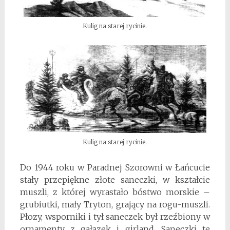
Kulig na starej rycinie.
Kulig na starej rycinie.
Do 1944 roku w Paradnej Szorowni w Łańcucie
stały przepiękne złote saneczki, w kształcie
muszli, z której wyrastało bóstwo morskie –
grubiutki, mały Tryton, grający na rogu-muszli.
Płozy, wsporniki i tył saneczek był rzeźbiony w
ornamenty z gałązek i girland. Saneczki te