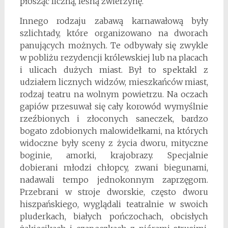
płosząc liczną, leśną zwierzynę.
Innego rodzaju zabawą karnawałową były
szlichtady, które organizowano na dworach
panujących możnych. Te odbywały się zwykle
w pobliżu rezydencji królewskiej lub na placach
i ulicach dużych miast. Był to spektakl z
udziałem licznych widzów, mieszkańców miast,
rodzaj teatru na wolnym powietrzu. Na oczach
gapiów przesuwał się cały korowód wymyślnie
rzeźbionych i złoconych saneczek, bardzo
bogato zdobionych malowidełkami, na których
widoczne były sceny z życia dworu, mityczne
boginie, amorki, krajobrazy. Specjalnie
dobierani młodzi chłopcy, zwani biegunami,
nadawali tempo jednokonnym zaprzęgom.
Przebrani w stroje dworskie, często dworu
hiszpańskiego, wyglądali teatralnie w swoich
pluderkach, białych pończochach, obcisłych