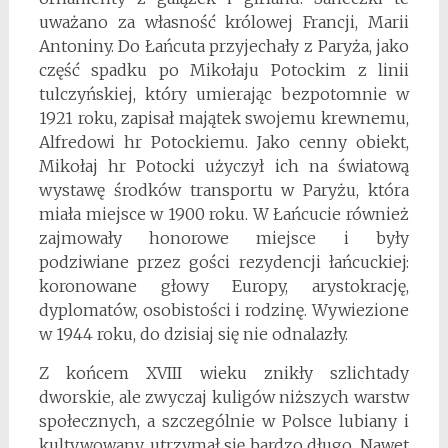
uważano za własność królowej Francji, Marii
Antoniny. Do Łańcuta przyjechały z Paryża, jako
część spadku po Mikołaju Potockim z linii
tulczyńskiej, który umierając bezpotomnie w
1921 roku, zapisał majątek swojemu krewnemu,
Alfredowi hr Potockiemu. Jako cenny obiekt,
Mikołaj hr Potocki użyczył ich na światową
wystawę środków transportu w Paryżu, która
miała miejsce w 1900 roku. W Łańcucie również
zajmowały honorowe miejsce i były
podziwiane przez gości rezydencji łańcuckiej:
koronowane głowy Europy, arystokrację,
dyplomatów, osobistości i rodzinę. Wywiezione
w 1944 roku, do dzisiaj się nie odnalazły.
Z końcem XVIII wieku znikły szlichtady
dworskie, ale zwyczaj kuligów niższych warstw
społecznych, a szczególnie w Polsce lubiany i
kultywowany, utrzymał się bardzo długo. Nawet