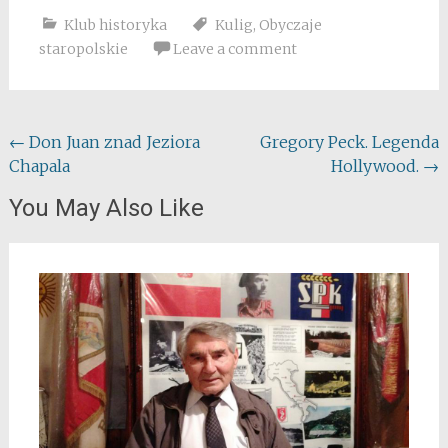
Klub historyka
Kulig
,
Obyczaje
staropolskie
Leave a comment
Post
←
Don Juan znad Jeziora
Gregory Peck. Legenda
Chapala
Hollywood.
→
navigation
You May Also Like