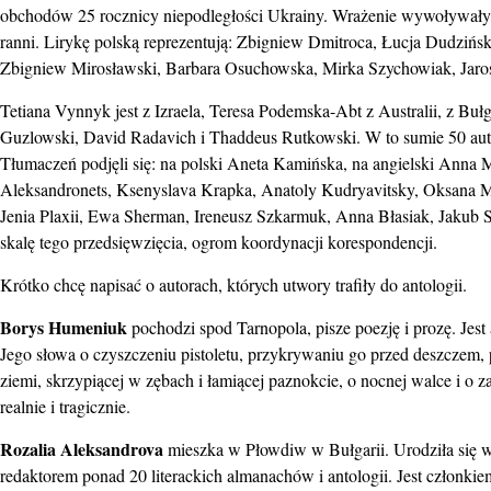
obchodów 25 rocznicy niepodległości Ukrainy. Wrażenie wywoływały 1
ranni. Lirykę polską reprezentują: Zbigniew Dmitroca, Łucja Dudzińs
Zbigniew Mirosławski, Barbara Osuchowska, Mirka Szychowiak, Jaro
Tetiana Vynnyk jest z Izraela, Teresa Podemska-Abt z Australii, z Bu
Guzlowski, David Radavich i Thaddeus Rutkowski. W to sumie 50 aut
Tłumaczeń podjęli się: na polski Aneta Kamińska, na angielski Anna 
Aleksandronets, Ksenyslava Krapka, Anatoly Kudryavitsky, Oksana 
Jenia Plaxii, Ewa Sherman, Ireneusz Szkarmuk, Anna Błasiak, Jakub
skalę tego przedsięwzięcia, ogrom koordynacji korespondencji.
Krótko chcę napisać o autorach, których utwory trafiły do antologii.
Borys Humeniuk
pochodzi spod Tarnopola, pisze poezję i prozę. Jest 
Jego słowa o czyszczeniu pistoletu, przykrywaniu go przed deszczem, 
ziemi, skrzypiącej w zębach i łamiącej paznokcie, o nocnej walce i o 
realnie i tragicznie.
Rozalia Aleksandrova
mieszka w Płowdiw w Bułgarii. Urodziła się w
redaktorem ponad 20 literackich almanachów i antologii. Jest członk