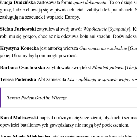
Łucja Dudzińska
zastosowała formę
quasi dokumentu
. To co dzieje 
gruzy, ludzie chowają się w piwnicach, ciała zabitych leżą na ulicac
zasługują na szacunek i wsparcie Europy.
Stefan Jurkowski
zatytułował swój utwór
Współczucie
[
Sympathy
]. K
robi mu się gorąco, chociaż nie odczuwa bólu ani strachu. Doświadcza
Krystyna Konecka
jest autorką wiersza
Guerenica na wschodzie
[
Gue
jakiej Ukrainy będą oni mogli powrócić.
Barbara Osuchowska
zatytułowała swój tekst
Płomień gniewu
[
The f
Teresa Podemska
-Abt zamieściła
List z aplikacją w sprawie wojny ro
Teresa Podemska-Abt. Wiersze.
Karol Maliszewski
napisał o różnym ciężarze ziemi, błyskach i szum
opowieści batalionowych gawędziarzy nie mogą być pocieszeniem.
Anna Maria Mickiewicz
wielce metaforycznie porusza kwestię kim s