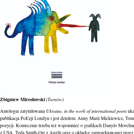
Zbigniew Mirosławski
(Tarnów)
Antologia zatytułowana
Ukraine, in the work of international poets
uka
publikacja PoEzji Londyn i jest dziełem: Anny Marii Mickiewicz, To
pozycji. Koniecznie trzeba też wspomnieć o grafikach Danylo Movcha
z USA, Teda Smith-Orr z Anglii oraz o okładce zaprojektowanej przez