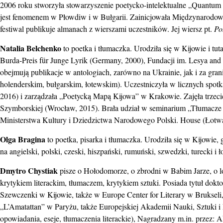
2006 roku stworzyła stowarzyszenie poetycko-intelektualne „Quantum
jest fenomenem w Płowdiw i w Bułgarii. Zainicjowała Międzynarodowy
festiwal publikuje almanach z wierszami uczestników. Jej wiersz pt.
Po
Natalia Belchenko
to poetka i tłumaczka. Urodziła się w Kijowie i tut
Burda-Preis für Junge Lyrik (Germany, 2000), Fundacji im. Lesya and
obejmują publikacje w antologiach, zarówno na Ukrainie, jak i za gra
holenderskim, bułgarskim, łotewskim). Uczestniczyła w licznych spotk
2016) i zarządzała „Poetycką Mapą Kijowa” w Krakowie. Zajęła trzec
Szymborskiej (Wrocław, 2015). Brała udział w seminarium „Tłumacze 
Ministerstwa Kultury i Dziedzictwa Narodowego Polski. House 
Olga Bragina
to poetka, pisarka i tłumaczka. Urodziła się w Kijowie,
na angielski, polski, czeski, hiszpański, rumuński, szwedzki, tureck
Dmytro Chystiak
pisze o Hołodomorze, o zbrodni w Babim Jarze, o lo
krytykiem literackim, tłumaczem, krytykiem sztuki. Posiada tytuł dok
Szewczenki w Kijowie, także w Europe Center for Literary w Bruksel
„L’Amatattan” w Paryżu, także Europejskiej Akademii Nauki, Sztuki i 
opowiadania, eseje, tłumaczenia literackie), Nagradzany m.in. przez: