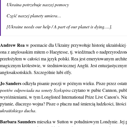
Ukraina potrzebuje naszej pomocy
Część naszej planety umiera
…
[
Ukraine needs our help / A part of our planet is dying
….].
Andrew Rea
w poemacie dla Ukrainy przywołuje historię ukraińskiej
ona z anglosaskim mitem o Haegtesse, tj. wiedźmach o nadprzyrodz
przełożyłem w całości ma język polski. Rea jest emerytowanym archi
magicznym królestwie, w średniowiecznej Anglii. Jest entuzjastyczny
anglosaksońskich. Szczególnie lubi elfy.
Jo Sanders
odkryła pisanie poezji w późnym wieku. Pisze przez ostatn
poetów odpowiada na sonety Szekspira
czytano w pubie Cannon, publ
wyróżnieniami, w tym Longlisted International Prize Live Canon’s. N
pytanie, dlaczego wojna? Pisze o płaczu nad śmiercią ludzkości, lito
ukraińskiego ducha
.
Barbara Saunders
mieszka w Sutton w południowym Londynie. Jej pr