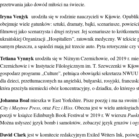
przetrwania jako dowód miłości na świecie.
Iryna Venjyk
urodziła się w rodzinie nauczycieli w Kijowie. Opublik
obejmuje wiele gatunków: sztuki, dramaty, bajki, scenariusze, powieśc
filmowej jako scenarzysta i drugi reżyser. Jej scenariusze to krótkome
ukraińskiej Organizacji „Hospitallers”, ratownik medyczny. W tekście 
samym płaszczu, a sąsiedzi mają już trzecie auto. Pyta retorycznie czy
Tetiana Vynnyk
urodziła się w Niżnym Czernichowie, od 2019 r. mie
Czernichowie i w Instytucie Filologicznym im. T. Szewczenki w Kijow
gospodarz programu „Culture”, pełniąca obowiązki sekretarza NWUU
dla dzieci, przetłumaczonych na angielski, bułgarski, rosyjski, francusk
która przeżyła niemiecki obóz koncentracyjny, o dziadku, do którego str
Johanna Boal
mieszka w East Yorkshire. Pisze poezję i ma na swoim 
City i Maytree Press
, oraz
Fizz i Hiss
. Obecna jest w wielu antologiach
poezji w książce Edinburgh Book Festiwal w 2019 r. W wierszu
Punkt
Można usłyszeć język bomb i samolotów, zobaczyć język gruzów i og
David Clark
jest w komitecie redakcyjnym Exiled Writers Ink, poświ