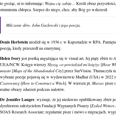
to grożąc, ni to informując:
Wojna cię zabije…
Kreśli obraz przyszłości
strumieniu chłopca. Szepce do niego, chce, aby Bóg go wskrzesił.
Milczenie słów. John Guzlowski i jego poezja.
Denis Herbstein
urodził się w 1936 r. w Kapsztadzie w RPA. Pamięta 
poezją, kiedy przeszedł na emeryturę.
Helen Ivory
jest poetką angażująca się w visual art. Jej piąty zbiór to
A
UEA/NCW. Księga wierszy
Słyszą, co powiedział mi księżyc
[
Hear Wh
miasto
[
Maps of the Abandonded City
] przez SurVision. Tłumaczyła na
wybrane poezje pojawią się w wydawnictwie Madhat (USA) w 2022 r
Czarownicę
[
How to Construct a Witch
]
.
W wierszu pt.
Marzec
pisze 
realne obrazy zdarzeń podczas nalotów.
Dr Jennifer Langer
, wyznaje, że jej niedawno opublikowany zbiór po
dyrektorem założycielem Fundacji Wygnanych Pisarzy [
Exiled Writers 
SOAS Research Associate; regularnie pisze i mówi o migracjach, wygn