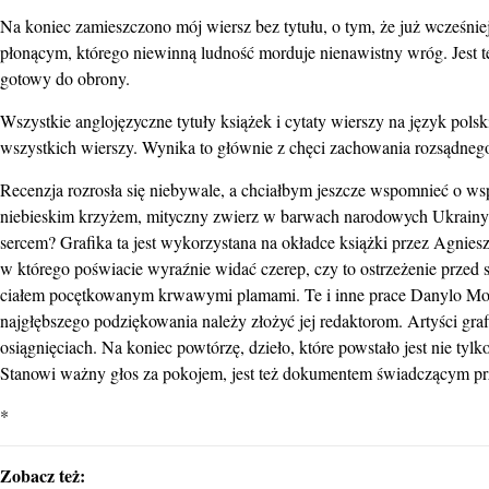
Na koniec zamieszczono mój wiersz bez tytułu, o tym, że już wcześniej
płonącym, którego niewinną ludność morduje nienawistny wróg. Jest te
gotowy do obrony.
Wszystkie anglojęzyczne tytuły książek i cytaty wierszy na język pols
wszystkich wierszy. Wynika to głównie z chęci zachowania rozsądnego
Recenzja rozrosła się niebywale, a chciałbym jeszcze wspomnieć o ws
niebieskim krzyżem, mityczny zwierz w barwach narodowych Ukrainy
sercem? Grafika ta jest wykorzystana na okładce książki przez Agniesz
w którego poświacie wyraźnie widać czerep, czy to ostrzeżenie przed
ciałem pocętkowanym krwawymi plamami. Te i inne prace Danylo Mov
najgłębszego podziękowania należy złożyć jej redaktorom. Artyści gra
osiągnięciach. Na koniec powtórzę, dzieło, które powstało jest nie ty
Stanowi ważny głos za pokojem, jest też dokumentem świadczącym prz
*
Zobacz też: