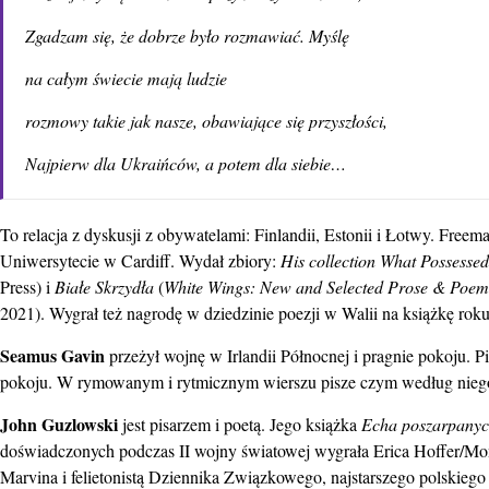
Zgadzam się, że dobrze było rozmawiać. Myślę
na całym świecie mają ludzie
rozmowy takie jak nasze, obawiające się przyszłości,
Najpierw dla Ukraińców, a potem dla siebie
…
To relacja z dyskusji z obywatelami: Finlandii, Estonii i Łotwy. Freem
Uniwersytecie w Cardiff. Wydał zbiory:
His collection What Possesse
Press) i
Białe Skrzydła
(
White Wings: New and Selected Prose & Poem
2021). Wygrał też nagrodę w dziedzinie poezji w Walii na książkę rok
Seamus Gavin
przeżył wojnę w Irlandii Północnej i pragnie pokoju. 
pokoju. W rymowanym i rytmicznym wierszu pisze czym według niego
John Guzlowski
jest pisarzem i poetą. Jego książka
Echa poszarpanyc
doświadczonych podczas II wojny światowej wygrała Erica Hoffer/Mon
Marvina i felietonistą Dziennika Związkowego, najstarszego polskie