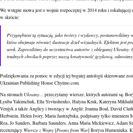
We wstępie mowa jest o wojnie rozpoczętej w 2014 roku i eskalującej 
w skrócie:
Przygnębieni tą sytuacją, jako twórcy i wydawcy, postanowiliśmy w
która obejmuje również ilustracje dzieł wizualnych. Efektem jest
urok. Zaprosiliśmy do uczestnictwa autorów z obleganej Ukrainy. 
trudnych chwilach poprzez naszą kreatywność językową, odnosimy
Podziękowania za pomoc w edycji tej bogatej antologii skierowane zo
Ukrainian Publishing House Chytmo.com
.
Na stronach
Ukrainy…
przeczytamy wiersze, których autorami są: Bo
Lyuba Yakimchuk, Ella Yevtushenko, Halyna Kruk, Kateryna Mikhalit
Venjyk a także Anglicy i tworzący w Anglii: Joanna Boal, David Cl
Herbstein, Helen Ivory, Maria Jastrzębska, podpisany tylko imieniem 
Rea, Jo Sanders, Barbara Saunders, Anna Maria Mickiewicz, Adam Siem
recenzujący
Wiersze z Wojny
[
Poems from War
] Borysa Humeniuka. K