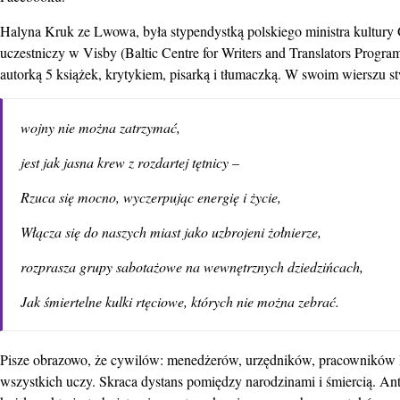
Halyna Kruk ze Lwowa, była stypendystką polskiego ministra kultury 
uczestniczy w Visby (Baltic Centre for Writers and Translators Progr
autorką 5 książek, krytykiem, pisarką i tłumaczką. W swoim wierszu s
wojny nie można zatrzymać,
jest jak jasna krew z rozdartej tętnicy –
Rzuca się mocno, wyczerpując energię i życie,
Włącza się do naszych miast jako uzbrojeni żołnierze,
rozprasza grupy sabotażowe na wewnętrznych dziedzińcach,
Jak śmiertelne kulki rtęciowe, których nie można zebrać
.
Pisze obrazowo, że cywilów: menedżerów, urzędników, pracowników IT
wszystkich uczy. Skraca dystans pomiędzy narodzinami i śmiercią. An