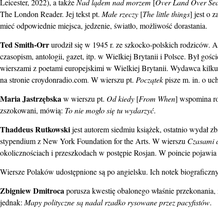
Leicester, 2022), a także
Nad lądem nad morzem
[
Over Land Over Se
The London Reader. Jej tekst pt.
Małe rzeczy
[
The little things
] jest o
mieć odpowiednie miejsca, jedzenie, światło, możliwość dorastania.
Ted Smith-Orr
urodził się w 1945 r. ze szkocko-polskich rodziców. 
czasopism, antologii, gazet, itp. w Wielkiej Brytanii i Polsce. Był g
wierszami z poetami europejskimi w Wielkiej Brytanii. Wydawca kilku
na stronie croydonradio.com
.
W wierszu pt.
Początek
pisze m. in. o uc
Maria Jastrzębska
w wierszu pt.
Od kiedy
[
From When
] wspomina r
zszokowani, mówią:
To nie mogło się tu wydarzyć
.
Thaddeus Rutkowski
jest autorem siedmiu książek, ostatnio wydał zb
stypendium z New York Foundation for the Arts. W wierszu
Czasami d
okolicznościach i przeszkodach w postępie Rosjan. W poincie pojawia
Wiersze Polaków udostępnione są po angielsku. Ich notek biograficzny
Zbigniew Dmitroca
porusza kwestię obalonego właśnie przekonania
jednak:
Mapy polityczne są nadal rzadko rysowane przez pacyfistów
.