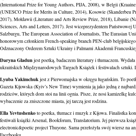
(International Prize for Young Authors, PIJA, 2008), w Belgii (Kraain
(UNESCO Prize for Merits in Culture, 2014), Kosowie (Skanderbeu Pri
2017), Mołdawii (Literature and Arts Review Prize, 2018), Libanie (
Sciences, Arts and Letters, 2017). Jest wiceprezydentem Państwowej
Salzburgu, The European Association of Journalists, The Eurasian Uni
honorowym członkiem French-speaking branch PEN-club belgijskiego
Odznaczony Orderem Sztuki Ukrainy i Palmami Akademii Francuskiej
Daryna Gladun
jest poetką, badaczem literatury i tłumaczem. Wydała 
ukraińskich Międzynarodowych Targach Książek i festiwalach sztuki. L
Lyuba Yakimchuk
jest z Pierwomajska w okręgu ługańskim. To poetka
Gazeta Kijowska (Kyiv’s New Time) wymienia ją jako jedną z najbardz
rodziców, których dom stoi na linii ognia. Pisze, że nosi kamizelkę ku
wybaczenie za zniszczone miasta, jej tarczą jest rodzina.
Ella Yevtushenko
to poetka, tłumacz i muzyk z Kijowa. Finalistka k
festiwali książki Arsenal, Bookforum, Translatorium. Jej pierwsza ksią
electronic&poetic project Thuyone. Sama przełożyła swój wiersz na an
Facebooku.