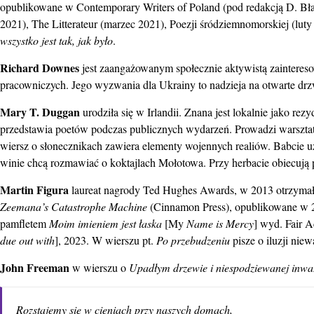
opublikowane w Contemporary Writers of Poland (pod redakcją D. Błas
2021), The Litterateur (marzec 2021), Poezji śródziemnomorskiej (lut
wszystko jest tak, jak było
.
Richard Downes
jest zaangażowanym społecznie aktywistą zainteres
pracowniczych. Jego wyzwania dla Ukrainy to nadzieja na otwarte dr
Mary T. Duggan
urodziła się w Irlandii. Znana jest lokalnie jako re
przedstawia poetów podczas publicznych wydarzeń. Prowadzi warsztaty
wiersz o słonecznikach zawiera elementy wojennych realiów. Babcie 
winie chcą rozmawiać o koktajlach Mołotowa. Przy herbacie obiecują p
Martin Figura
laureat nagrody Ted Hughes Awards, w 2013 otrzyma
Zeemana’s Catastrophe Machine
(Cinnamon Press), opublikowane w 20
pamfletem
Moim imieniem jest łaska
[My
Name is Mercy
] wyd. Fair A
due out with
], 2023. W wierszu pt.
Po przebudzeniu
pisze o iluzji nie
John Freeman
w wierszu o
Upadłym drzewie i niespodziewanej inwaz
Rozstajemy się w cieniach przy naszych domach,