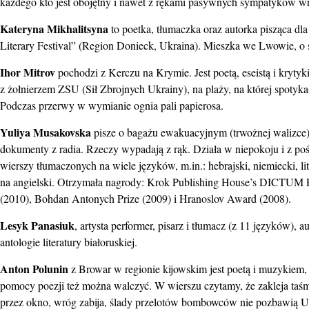
każdego kto jest obojętny i nawet z rękami pasywnych sympatyk
Kateryna Mikhalitsyna
to poetka, tłumaczka oraz autorka pisząca dl
Literary Festival” (Region Donieck, Ukraina). Mieszka we Lwowie, o so
Ihor Mitrov
pochodzi z Kerczu na Krymie. Jest poetą, eseistą i kryty
z żołnierzem ZSU (Sił Zbrojnych Ukrainy), na plaży, na której spotyka
Podczas przerwy w wymianie ognia pali papierosa.
Yuliya Musakovska
pisze o bagażu ewakuacyjnym (trwożnej walizce),
dokumenty z radia. Rzeczy wypadają z rąk. Działa w niepokoju i z po
wierszy tłumaczonych na wiele języków, m.in.: hebrajski, niemiecki, li
na angielski. Otrzymała nagrody: Krok Publishing House’s DICTUM 
(2010), Bohdan Antonych Prize (2009) i Hranoslov Award (2008).
Lesyk Panasiuk
, artysta performer, pisarz i tłumacz (z 11 języków), 
antologie literatury białoruskiej.
Anton Polunin
z Browar w regionie kijowskim jest poetą i muzykiem, o
pomocy poezji też można walczyć. W wierszu czytamy, że zakleja taś
przez okno, wróg zabija, ślady przelotów bombowców nie pozbawią Uk