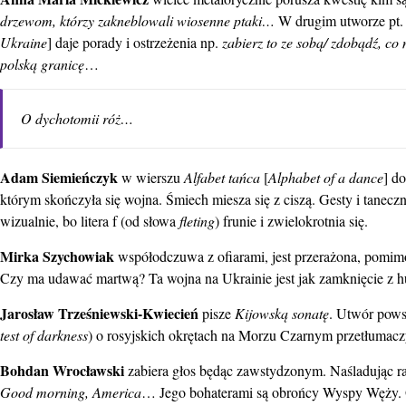
drzewom, którzy zakneblowali wiosenne ptaki…
W drugim utworze pt
Ukraine
] daje porady i ostrzeżenia np.
zabierz to ze sobą/ zdobądź, c
polską granicę
…
O dychotomii róż…
Adam Siemieńczyk
w wierszu
Alfabet tańca
[
Alphabet of a dance
] d
którym skończyła się wojna. Śmiech miesza się z ciszą. Gesty i tanec
wizualnie, bo litera f (od słowa
fleting
) frunie i zwielokrotnia się.
Mirka Szychowiak
współodczuwa z ofiarami, jest przerażona, pomimo 
Czy ma udawać martwą? Ta wojna na Ukrainie jest jak zamknięcie z h
Jarosław Trześniewski-Kwiecień
pisze
Kijowską sonatę
. Utwór pows
test of darkness
) o rosyjskich okrętach na Morzu Czarnym przetłumac
Bohdan Wrocławski
zabiera głos będąc zawstydzonym. Naśladując r
Good morning, America
… Jego bohaterami są obrońcy Wyspy Węży. Od