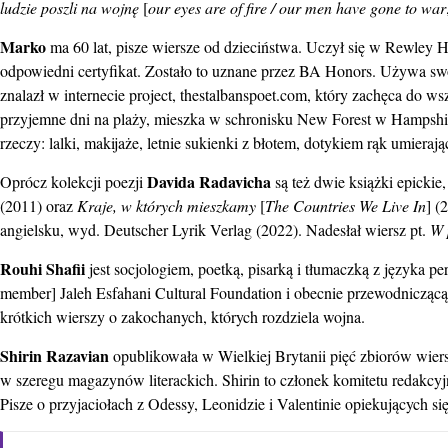
ludzie poszli na wojnę
[
our eyes are of fire / our men have gone to war
Marko
ma 60 lat, pisze wiersze od dzieciństwa. Uczył się w Rewley H
odpowiedni certyfikat. Zostało to uznane przez BA Honors. Używa sw
znalazł w internecie project, thestalbanspoet.com, który zachęca do 
przyjemne dni na plaży, mieszka w schronisku New Forest w Hampshi
rzeczy: lalki, makijaże, letnie sukienki z błotem, dotykiem rąk umier
Davida Radavicha
Oprócz kolekcji poezji
są też dwie książki epickie
(2011) oraz
Kraje, w których mieszkamy
[
The Countries We Live In
] (
angielsku, wyd. Deutscher Lyrik Verlag (2022). Nadesłał wiersz pt.
W 
Rouhi Shafii
jest socjologiem, poetką, pisarką i tłumaczką z języka pe
member] Jaleh Esfahani Cultural Foundation i obecnie przewodniczącą 
krótkich wierszy o zakochanych, których rozdziela wojna.
Shirin Razavian
opublikowała w Wielkiej Brytanii pięć zbiorów wier
w szeregu magazynów literackich. Shirin to członek komitetu redakcyj
Pisze o przyjaciołach z Odessy, Leonidzie i Valentinie opiekujących si