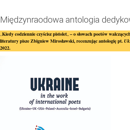
Międzynraodowa antologia dedyko
Kiedy codziennie czyścisz pistolet
– o słowach poetów walczących 
„
„
literatury pisze Zbigniew Mirosławski, recenzując antologię pt.
Ukr
2022.