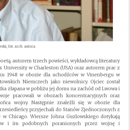
ski, fot. arch. autora.
etą, autorem trzech powieści, wykładowcą literatury
ois University w Charleston (USA) oraz autorem prac z
w roku 1948 w obozie dla uchodźców w Vinenbergu w
towskich Niemczech jako niewolnicy. Ojciec został
ka złapana w pobliżu jej domu na zachód od Lwowa i
woje pracowali w obozach koncentracyjnych oraz
ońca wojny. Następnie znaleźli się w obozie dla
zesiedleńcy przyjechali do Stanów Zjednoczonych z
e w Chicago. Wiersze Johna Guzlowskiego dotykają
ców i im podobnych poranionych przez wojnę i