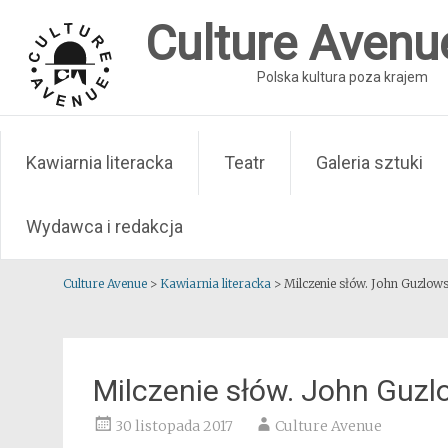
Skip
Culture Avenu
to
content
Polska kultura poza krajem
Kawiarnia literacka
Teatr
Galeria sztuki
Wydawca i redakcja
Culture Avenue
>
Kawiarnia literacka
>
Milczenie słów. John Guzlowsk
Milczenie słów. John Guzlo
30 listopada 2017
Culture Avenue