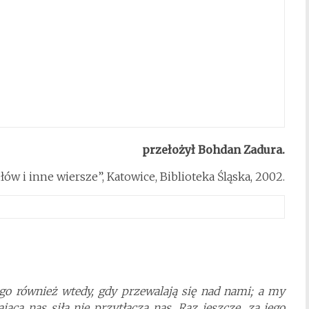
przełożył Bohdan Zadura.
ów i inne wiersze”, Katowice, Biblioteka Śląska, 2002.
ego również wtedy, gdy przewalają się nad nami; a my
ąca nas siła nie przytłacza nas. Raz jeszcze, za jego