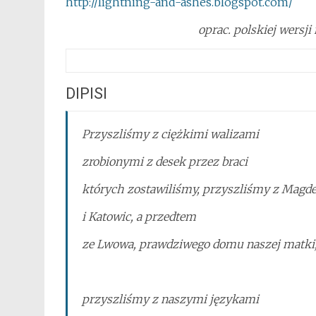
http://lightning-and-ashes.blogspot.com/
oprac. polskiej wersj
DIPISI
Przyszliśmy z ciężkimi walizami
zrobionymi z desek przez braci
których zostawiliśmy, przyszliśmy z Magde
i Katowic, a przedtem
ze Lwowa, prawdziwego domu naszej matki
przyszliśmy z naszymi językami