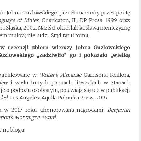
om Johna Guzlowskiego, przetłumaczony przez poetę
nguage of Mules
, Charleston, IL: DP Press, 1999 oraz
eka Śląska, 2002. Naziści określali koślawą niemczyznę
 mułów, nie ludzi. Stąd tytuł tomu.
 w recenzji zbioru wierszy Johna Guzlowskiego
 Guzlowskiego „zadziwiło” go i pokazało „wielką
 publikowane w
Writer’s Almanac
Garrisona Keillora,
iew
i wielu innych pismach literackich w Stanach
je o podłożu osobistym, pojawiają się też w publikacji
ded
, Los Angeles: Aquila Polonica Press, 2016.
a w 2017 roku uhonorowana nagrodami:
Benjamin
ation’s Montaigne Award
.
e na blogu: