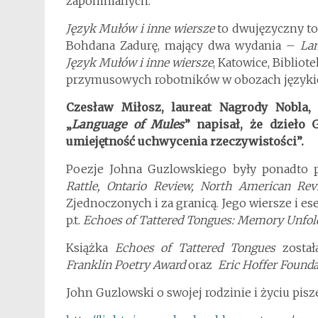
zapomnianych.
Język Mułów i inne wiersze
to dwujęzyczny t
Bohdana Zadurę, mający dwa wydania –
La
Język Mułów i inne wiersze
, Katowice, Bibliot
przymusowych robotników w obozach językiem
Czesław Miłosz, laureat Nagrody Nobla,
„
Language of Mules
” napisał, że dzieło
umiejętność uchwycenia rzeczywistości”.
Poezje Johna Guzlowskiego były ponadto
Rattle, Ontario Review, North American Rev
Zjednoczonych i za granicą. Jego wiersze i ese
p.t.
Echoes of Tattered Tongues: Memory Unfol
Książka
Echoes of Tattered Tongues
został
Franklin Poetry Award
oraz
Eric Hoffer Found
John Guzlowski o swojej rodzinie i życiu pisz