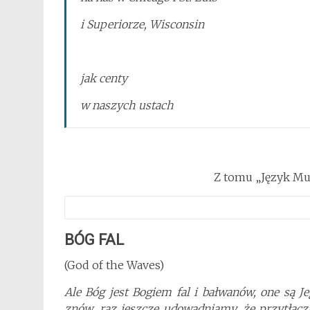
i Superiorze, Wisconsin
jak centy
w naszych ustach
Z tomu „Język Muł
BÓG FAL
(God of the Waves)
Ale Bóg jest Bogiem fal i bałwanów, one są J
znów, raz jeszcze udowadniamy, że przytłaczaj