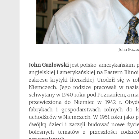
John Guzlow
John Guzlowski
jest polsko-amerykańskim po
angielskiej i amerykańskiej na Eastern Illin
zakresu krytyki literackiej. Urodził się 
Niemczech. Jego rodzice pracowali w nazis
schwytany w 1940 roku pod Poznaniem, a mat
przewieziona do Niemiec w 1942 r. Obyd
fabrykach i gospodarstwach rolnych do k
uchodźców w Niemczech. W 1951 roku jako pr
dwójką dzieci i zaczęli budować nowe życi
bolesnych tematów z przeszłości rodzi