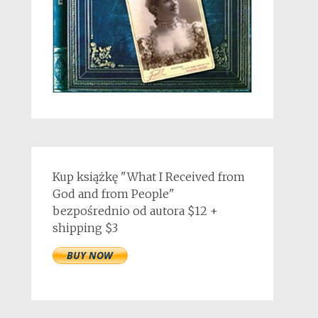
Kup książkę "What I Received from
God and from People"
bezpośrednio od autora $12 +
shipping $3