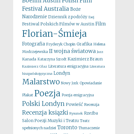
Boehm
Austin Polish Film
Australia
Festival
Boże
Narodzenie
Dziennik z podróży
Esej
Film
Festiwal Polskich Filmów w Austin
Florian-Śmieja
Fotografia
Grafika
Fryderyk Chopin
Helena
II wojna światowa
Modrzejewska
Jazz
Kazimierz Braun
Kanada
Katarzyna Szrodt
Literatura emigracyjna
Kazimierz Głaz
Literatura
Londyn
hiszpańskojęzyczna
Malarstwo
Opowiadanie
Nowy Jork
Poezja
Plakat
Poezja emigracyjna
Polski Londyn
Powieść
Recenzja
Recenzja ksiązki
Rzeźba
Rysunek
Salon Poezji Muzyki i Teatru
Teatr
Toronto
spełnionych nadziei
Tłumaczenie