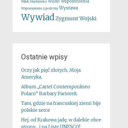
Wspomnienia
Wilno
Wilek Markiewicz
Wystawa
Wspomnienia z podróży
Wywiad
Zygmunt Wojski
Ostatnie wpisy
Oczy jak pięć złotych. Moja
Ameryka.
Album „Cartel Contemporáneo
Polaco” Barbary Paciorek
Tam, gdzie na francuskiej ziemi bije
polskie serce
Hej, od Krakowa jadę, w dalekie obce
strony… i na Listę UNESCO!