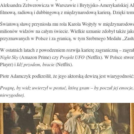
Aleksandra Zelwerowicza w Warszawie i Brytyjsko-Amerykańskiej Akad
filmową, radiową i dubbingową z międzynarodową karierą. Dzięki tem
Światową sławę przyniosła mu rola Karola Wojtyły w międzynarodow
milionów widzów na całym świecie. Wielkie uznanie zdobył także jako
przyznawanych w Polsce i za granicą, w tym Srebrnego Medalu „Zasłu
W ostatnich latach z powodzeniem rozwija karierę zagraniczną – zag
Night Sky
(Amazon Prime) czy
Projekt UFO
(Netflix). W Polsce stwor
Player) i
Idź przodem, bracie
(Netflix).
Piotr Adamczyk podkreślił, że jego aktorską dewizą jest wiarygodność
Pragnę, by widz uwierzył w postać, którą gram – by poczuł jej emocje, 
niewygodnej.