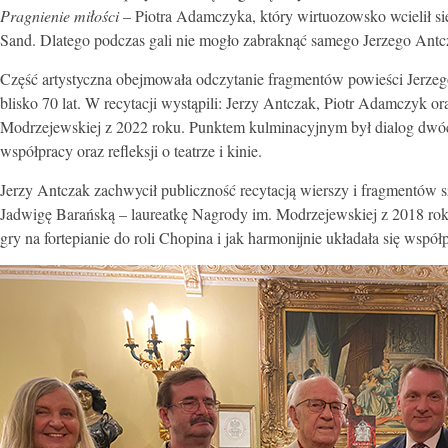
Pragnienie miłości
– Piotra Adamczyka, który wirtuozowsko wcielił s
Sand. Dlatego podczas gali nie mogło zabraknąć samego Jerzego An
Część artystyczna obejmowała odczytanie fragmentów powieści Jerze
blisko 70 lat. W recytacji wystąpili: Jerzy Antczak, Piotr Adamczyk 
Modrzejewskiej z 2022 roku. Punktem kulminacyjnym był dialog dwóch
współpracy oraz refleksji o teatrze i kinie.
Jerzy Antczak zachwycił publiczność recytacją wierszy i fragmentów s
Jadwigę Barańską – laureatkę Nagrody im. Modrzejewskiej z 2018 roku
gry na fortepianie do roli Chopina i jak harmonijnie układała się współp