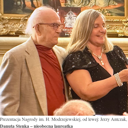
Prezentacja Nagrody im. H. Modrzejewskiej, od lewej: Jerzy Antczak
Danuta Stenka – nieobecna laureatka