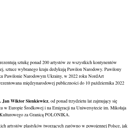
prezentują sztukę ponad 200 artystów ze wszystkich kontynentów
ej,
sztuce wybranego kraju dedykują Pawilon Narodowy. Pawilony
 roku Pawilonie Narodowym Ukrainy, w 2022 roku NordArt
prezentowana międzynarodowej publiczności do 10 października 2022
b. Jan Wiktor Sienkiewicz
, od ponad trzydzietu lat zajmujący się
ieku w Europie Środkowej i na Emigracji na Uniwersytecie im. Mikołaja
wa Kulturowego za Granicą POLONIKA.
ch artystów plastyków tworzących zarówno w powojennej Polsce, jak