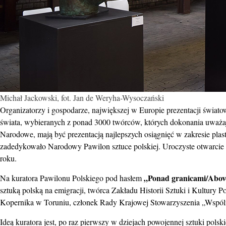
Michał Jackowski, fot. Jan de Weryha-Wysoczański
Organizatorzy i gospodarze, największej w Europie prezentacji świat
świata, wybieranych z ponad 3000 twórców, których dokonania uważaj
Narodowe, mają być prezentacją najlepszych osiągnięć w zakresie pl
zadedykowało Narodowy Pawilon sztuce polskiej. Uroczyste otwarcie
roku.
„Ponad granicami/Abov
Na kuratora Pawilonu Polskiego pod hasłem
sztuką polską na emigracji, twórca Zakładu Historii Sztuki i Kultury 
Kopernika w Toruniu, członek Rady Krajowej Stowarzyszenia „Wspó
Ideą kuratora jest, po raz pierwszy w dziejach powojennej sztuki polski