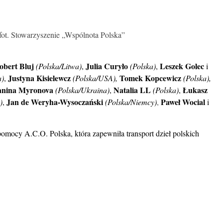
fot. Stowarzyszenie „Wspólnota Polska”
obert Bluj
Julia Curyło
Leszek Golec
(Polska/Litwa)
,
(Polska)
,
i
Justyna Kisielewcz
Tomek Kopcewicz
a)
,
(Polska/USA),
(Polska),
anina Myronova
Natalia LL
Łukasz
(Polska/Ukraina)
,
(Polska)
,
Jan de Weryha-Wysoczański
Paweł Wocial
)
,
(Polska/Niemcy)
,
i
mocy A.C.O. Polska, która zapewniła transport dzieł polskich