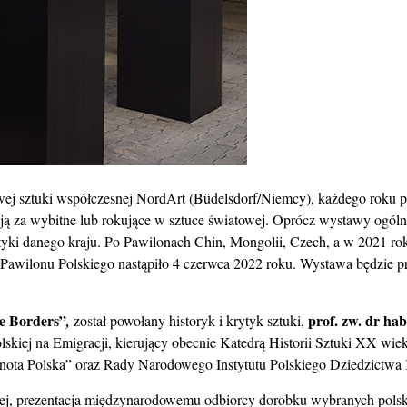
owej sztuki współczesnej NordArt (Büdelsdorf/Niemcy), każdego roku 
ą za wybitne lub rokujące w sztuce światowej.
Oprócz wystawy ogóln
astyki danego kraju. Po Pawilonach Chin, Mongolii, Czech, a w 2021
 Pawilonu Polskiego nastąpiło 4 czerwca 2022 roku. Wystawa będzie 
e Borders”
prof. zw. dr ha
,
został powołany historyk i krytyk sztuki,
Polskiej na Emigracji, kierujący obecnie Katedrą Historii Sztuki XX w
lnota Polska” oraz Rady Narodowego Instytutu Polskiego Dziedzict
ej, prezentacja
międzynarodowemu
odbiorcy dorobku wybranych polski