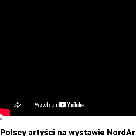
*
Polscy artyści na wystawie NordAr