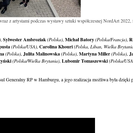
wraz z artystami podczas wystawy sztuki współczesnej NordArt 2022, 
Sylwester Ambroziak
Michał Batory
R
)
,
(Polska)
,
(Polska/Francja)
,
pusta
Carolina Khouri
(Polska/USA)
,
(Polska, Liban, Wielka Brytani
ma
Julita Malinowska
Martyna Miller
J
(Polska)
,
(Polska)
,
(Polska)
,
zyński
Lubomir Tomaszewski
(Polska/Wielka Brytania)
,
(Polska/USA
l Generalny RP w Hamburgu, a jego realizacja możliwa była dzięki po