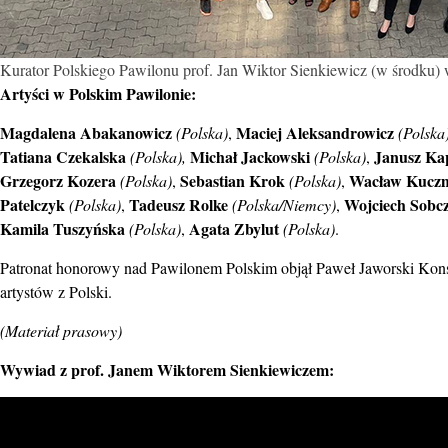
Kurator Polskiego Pawilonu prof. Jan Wiktor Sienkiewicz (w środku) 
Artyści w Polskim Pawilonie:
Magdalena Abakanowicz
Maciej Aleksandrowicz
(Polska)
,
(Polska
Tatiana Czekalska
Michał Jackowski
Janusz Ka
(Polska),
(Polska)
,
Grzegorz Kozera
Sebastian Krok
Wacław Kucz
(Polska)
,
(Polska)
,
Patelczyk
Tadeusz Rolke
Wojciech Sobc
(Polska)
,
(Polska/Niemcy)
,
Kamila Tuszyńska
Agata Zbylut
(Polska)
,
(Polska)
.
Patronat honorowy nad Pawilonem Polskim objął Paweł Jaworski Konsu
artystów z Polski.
(Materiał prasowy)
Wywiad z prof. Janem Wiktorem Sienkiewiczem: