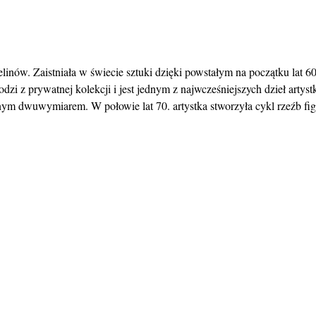
obelinów. Zaistniała w świecie sztuki dzięki powstałym na początku l
zi z prywatnej kolekcji i jest jednym z najwcześniejszych dzieł art
m dwuwymiarem. W połowie lat 70. artystka stworzyła cykl rzeźb figura