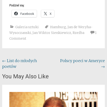
Podziel się:
Facebook
X
Galeria sztuki
Hamburg
,
Jan de Weryha-
Wysoczanski
,
Jan Wiktor Sienkiewicz
,
Rzeźba
1
Comment
Post
←
List do młodych
Polscy poeci w Ameryce
poetów
→
navigation
You May Also Like