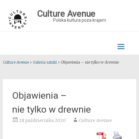
Skip
to
Culture Avenue
content
Polska kultura poza krajem
Culture Avenue
>
Galeria sztuki
>
Objawienia – nie tylko w drewnie
Objawienia –
nie tylko w drewnie
28 października 2020
Culture Avenue