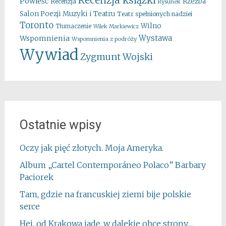
Powieść
Rzeźba
Recenzja
Rysunek
Salon Poezji Muzyki i Teatru
Teatr spełnionych nadziei
Toronto
Wilno
Tłumaczenie
Wilek Markiewicz
Wystawa
Wspomnienia
Wspomnienia z podróży
Wywiad
Zygmunt Wojski
Ostatnie wpisy
Oczy jak pięć złotych. Moja Ameryka.
Album „Cartel Contemporáneo Polaco” Barbary
Paciorek
Tam, gdzie na francuskiej ziemi bije polskie
serce
Hej, od Krakowa jadę, w dalekie obce strony…