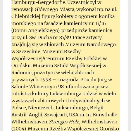
Hamburgu-Bergedorfie. Uczestniczył w
renowacji Głównego Miasta, wykonał np. na ul.
Chlebnickiej figurę kobiety z ogonem konika
morskiego na fasadzie kamienicy nr 13/16
(Domu Angielskiego), przedproże kamienicy
przy ul. Św. Ducha nr 87/89. Prace artysty
znajdują się w zbiorach Muzeum Narodowego
w Szczecinie, Muzeum Rzeźby
Współczesnej/Centrum Rzeźby Polskiej w
Orońsku, Muzeum Sztuki Współczesnej w
Radomiu, poza tym w wielu zbiorach
prywatnych. 1998 – I nagroda, Prix du Jury, w
Salonie Wiosennym 98, ufundowana przez
ministra kultury Luksemburga. Udział w wielu
wystawach zbiorowych i indywidualnych w
Polsce, Niemczech, Luksemburgu, Belgii,
Austrii, Anglii, Szwajcarii, USA m. in. Kunsthalle
Wilhelmshaven
Strenges Holz,
Wilhelmshaven
(2004), Muzeum Rzeźby Współczesnej Orońsko