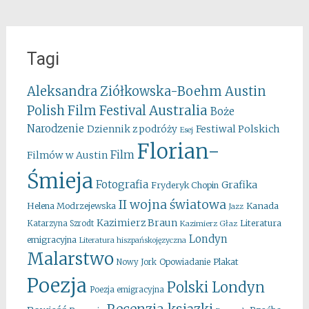
Tagi
Aleksandra Ziółkowska-Boehm
Austin
Australia
Polish Film Festival
Boże
Narodzenie
Festiwal Polskich
Dziennik z podróży
Esej
Florian-
Film
Filmów w Austin
Śmieja
Fotografia
Grafika
Fryderyk Chopin
II wojna światowa
Kanada
Helena Modrzejewska
Jazz
Kazimierz Braun
Literatura
Katarzyna Szrodt
Kazimierz Głaz
Londyn
emigracyjna
Literatura hiszpańskojęzyczna
Malarstwo
Opowiadanie
Plakat
Nowy Jork
Poezja
Polski Londyn
Poezja emigracyjna
Recenzja ksiązki