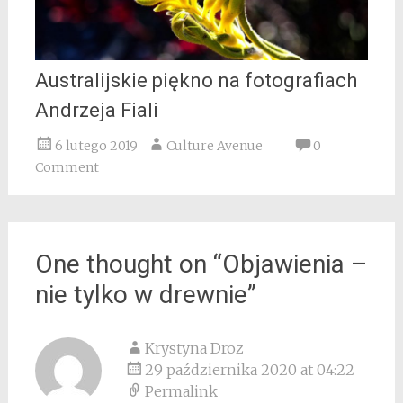
Australijskie piękno na fotografiach
Andrzeja Fiali
6 lutego 2019
Culture Avenue
0
Comment
One thought on “
Objawienia –
nie tylko w drewnie
”
Krystyna Droz
29 października 2020 at 04:22
Permalink