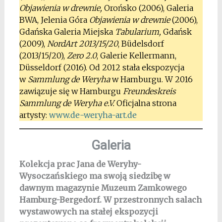
Objawienia w drewnie,
Orońsko (2006), Galeria
BWA, Jelenia Góra
Objawienia w drewnie
(2006),
Gdańska Galeria Miejska
Tabularium,
Gdańsk
(2009),
NordArt 2013/15/20
, Büdelsdorf
(2013/15/20),
Zero 2.0
, Galerie Kellermann,
Düsseldorf (2016). Od 2012 stała ekspozycja
w
Sammlung de Weryha
w Hamburgu. W 2016
zawiązuje się w Hamburgu
Freundeskreis
Sammlung de Weryha e.V.
Oficjalna strona
artysty:
www.de-weryha-art.de
Galeria
Kolekcja prac Jana de Weryhy-
Wysoczańskiego ma swoją siedzibę w
dawnym magazynie Muzeum Zamkowego
Hamburg-Bergedorf. W przestronnych salach
wystawowych na stałej ekspozycji