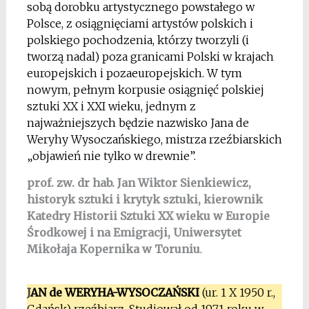
sobą dorobku artystycznego powstałego w
Polsce, z osiągnięciami artystów polskich i
polskiego pochodzenia, którzy tworzyli (i
tworzą nadal) poza granicami Polski w krajach
europejskich i pozaeuropejskich. W tym
nowym, pełnym korpusie osiągnięć polskiej
sztuki XX i XXI wieku, jednym z
najważniejszych będzie nazwisko Jana de
Weryhy Wysoczańskiego, mistrza rzeźbiarskich
„objawień nie tylko w drewnie”.
prof. zw. dr hab. Jan Wiktor Sienkiewicz,
historyk sztuki i krytyk sztuki, kierownik
Katedry Historii Sztuki XX wieku w Europie
Środkowej i na Emigracji, Uniwersytet
Mikołaja Kopernika w Toruniu
.
J
AN de WERYHA-WYSOCZAŃSKI
(ur. 1 X 1950 r.,
Gdańsk) rzeźbiarz. Studiował od 1971 roku w