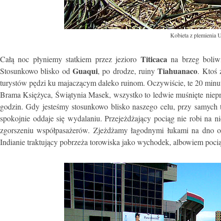
Kobieta z plemienia U
Titicaca
Całą noc płyniemy statkiem przez jezioro
na brzeg boliwi
Guaqui
Tiahuanaco
Stosunkowo blisko od
, po drodze, ruiny
. Ktoś
turystów pędzi ku majaczącym daleko ruinom. Oczywiście, te 20 minut
Brama Księżyca, Świątynia Masek, wszystko to ledwie muśnięte niep
godzin. Gdy jesteśmy stosunkowo blisko naszego celu, przy samych to
spokojnie oddaje się wydalaniu. Przejeżdżający pociąg nie robi na n
zgorszeniu współpasażerów. Zjeżdżamy łagodnymi łukami na dno ol
Indianie traktujący pobrzeża torowiska jako wychodek, albowiem pociąg