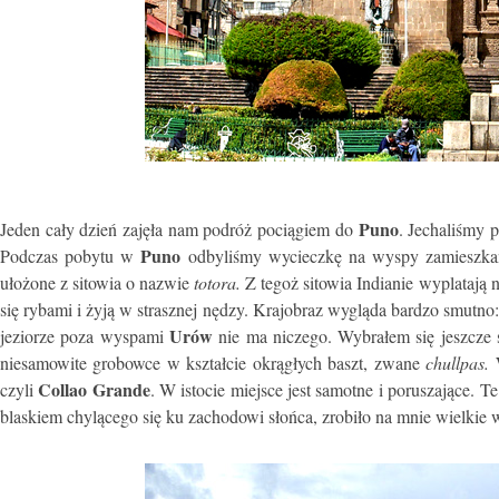
Puno
Jeden cały dzień zajęła nam podróż pociągiem do
. Jechaliśmy 
Puno
Podczas pobytu w
odbyliśmy wycieczkę na wyspy zamieszkane
ułożone z sitowia o nazwie
totora.
Z tegoż sitowia Indianie wyplatają n
się rybami i żyją w strasznej nędzy. Krajobraz wygląda bardzo smutno:
Urów
jeziorze poza wyspami
nie ma niczego. Wybrałem się jeszcze
niesamowite grobowce w kształcie okrągłych baszt, zwane
chullpas.
Collao Grande
czyli
. W istocie miejsce jest samotne i poruszające. 
blaskiem chylącego się ku zachodowi słońca, zrobiło na mnie wielkie 