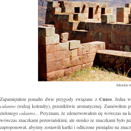
Inkaskie r
Cuzco
Zapamiętałem ponadto dwie przygody związane z
. Jedna w
culantro
(rodzaj kolendry), przenikliwie aromatycznej. Zamówiłem p
zielonego
culantro…
Przyznam, że zdenerwowałem się wówczas na kel
wówczas znaczkami peruwiańskimi, ale stoisko ze znaczkami było ju
zaproponował, abyśmy zostawili kartki i odliczone pieniądze na znaczk