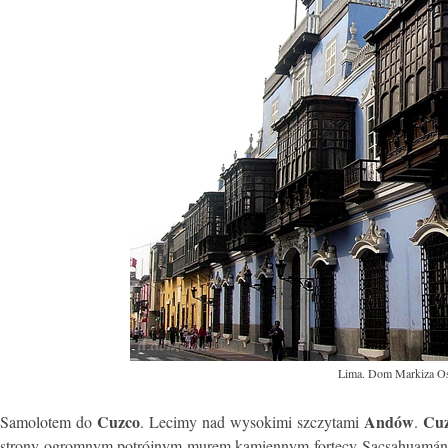
Lima. Dom Markiza Os
Cuzco
Andów
Cu
Samolotem do
. Lecimy nad wysokimi szczytami
.
strony ogromnym potrójnym murem kamiennym fortecy Sacsahuamán. N