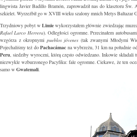
lingwista Javier Badillo Bramón, zaprowadził nas do klasztoru Św. Au
szkielet. Wyrzeźbił go w XVIII wieku szalony mnich Metys Baltazar G
Limie
Trzydniowy pobyt w
wykorzystałem głównie zwiedzając muzea
Rafael Larco Herrera
). Odległości ogromne. Przecinałem autobusami
wzgórza z okropnymi
pueblos jóvenes
(tak zwanymi Młodymi Wiosk
Pachacámac
Pojechaliśmy też do
na wybrzeżu, 31 km na południe o
Peru
, siedziby wyroczni, którą często odwiedzano. Inkowie składali 
niezwykle wzburzonego Pacyfiku: fale ogromne. Ciekawe, że ten oce
Gwatemali
samo w
.