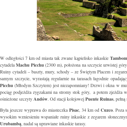
Tambom
W odległości 7 km od miasta tak zwane kąpielisko inkaskie
Machu Picchu
cytadela
(2300 m), położona na szczycie urwistej góry
Ruiny cytadeli – baszty, mury, schody – ze Świętym Placem i zega
samym szczycie, wyrastają regularnie na tarasach łagodnie opadaj
Picchu
(Młodym Szczytem) jest niezapomniany! Drzwi i okna w mur
pociąg podjeżdża zygzakami na stromy stok góry, a potem zjeżdża w 
Andów
Puente Ruinas
ośnieżone szczyty
. Od stacji kolejowej
, pełną
Pisac
Cuzco
Była jeszcze wyprawa do miasteczka
, 34 km od
. Poza 
wysokim wzniesieniu wspaniałe ruiny inkaskie z zegarem słoneczny
Urubambą
, nadal są uprawiane inkaskie tarasy.