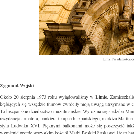
Lima. Fasada kościoła
Zygmunt Wojski
Limie.
Około 20 sierpnia 1973 roku wylądowaliśmy w
Zamieszkaliś
kłębiących się wszędzie tłumów zwróciły moją uwagę utrzymane w ci
To hiszpańskie dziedzictwo muzułmańskie. Wyróżnia się siedziba Minis
rezydencja armatora, bankiera i kupca hiszpańskiego, markiza Martín
stylu Ludwika XVI. Pięknymi balkonami może się poszczycić tak
wymienić przede wszystkim kościół Matki Boskiej Łaskawej i jego h