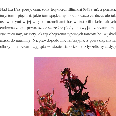
La Paz
Illimani
Nad
góruje ośnieżony trójwierch
(6438 m), a poniżej,
turystom i pięć dni, jakie tam spędzamy, to stanowczo za dużo, ale 
ustawionymi w jej wnętrzu monolitami bóstw, jest kilka kolonialnyc
cudowne zioła i przynoszące szczęście płody lam wyjęte z brzucha m
Nie mieliśmy, niestety, okazji obejrzenia typowych tańców boliwijskic
maski do
diablady
. Nieprawdopodobnie fantazyjna, z powykręcanymi
olbrzymimi oczami wygląda w istocie diabolicznie. Słyszeliśmy audyc