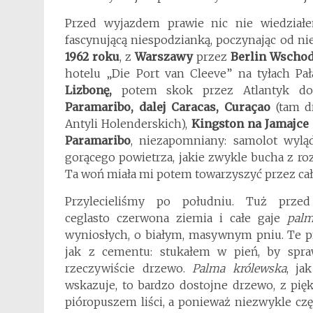
Przed wyjazdem prawie nic nie wiedzia
fascynującą niespodzianką, poczynając od 
1962 roku
, z
Warszawy
przez
Berlin Wscho
hotelu „Die Port van Cleeve” na tyłach Pa
Lizbonę,
potem skok przez Atlantyk do
Paramaribo, dalej Caracas, Curaçao
(tam dr
Antyli Holenderskich),
Kingston na Jamajce
Paramaribo
, niezapomniany: samolot wyl
gorącego powietrza, jakie zwykle bucha z roz
Ta woń miała mi potem towarzyszyć przez cał
Przylecieliśmy po południu. Tuż prze
ceglasto czerwona ziemia i całe gaje
palm
wyniosłych, o białym, masywnym pniu. Te p
jak z cementu: stukałem w pień, by spra
rzeczywiście drzewo.
Palma królewska
, ja
wskazuje, to bardzo dostojne drzewo, z pi
pióropuszem liści, a ponieważ niezwykle cz