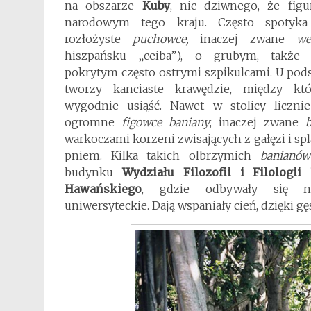
na obszarze
Kuby
, nic dziwnego, że fig
narodowym tego kraju. Często spotyka 
rozłożyste
puchowce,
inaczej zwane
we
hiszpańsku „ceiba”), o grubym, także
pokrytym często ostrymi szpikulcami. U pod
tworzy kanciaste krawędzie, między k
wygodnie usiąść. Nawet w stolicy liczni
ogromne
figowce baniany
, inaczej zwane
warkoczami korzeni zwisających z gałęzi i spl
pniem. Kilka takich olbrzymich
banian
budynku
Wydziału Filozofii i Filologii
Hawańskiego
, gdzie odbywały się na
uniwersyteckie. Dają wspaniały cień, dzięki g