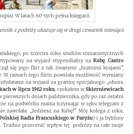
kupia). W latach 60-tych pełna księgarń.
ennik z podróży ukazuje się w drugi czwartek miesiąca
ańskiego, po trzecim roku studiów romanistycznych
ytypowany na wyjazd stypendialny na
Kubę
.
Castro
zął się jego flirt z tak zwanymi „bratnimi krajami”,
. W ramach tego flirtu powstała możliwość wymiany
ndydatami na wyjazd za granicę specjalnego „obozu
nkach
w lipcu 1962 roku
, czekałem w
Skierniewicach
w pierwszych dniach października, gdy po raz ostatni
mnie na podwórku mama trzymając w ręku telegram z
e zawołała: „Jedziesz na Kubę!” Mój kolega z roku,
 Polskiej Radia Francuskiego w Paryżu
) i ja byliśmy
. Trudno przecenić wpływ tej podróży na całe moje