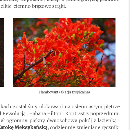
elkie, ciemno brązowe strąki.
Flamboyant (akacja tropikalna)
kach zostaliśmy ulokowani na osiemnastym piętrze
d Rewolucją „Habana Hilton”. Kontrast z poprzednimi
ył ogromny: piękny, dwuosobowy pokój z łazienką i
Zatokę Meksykańską,
codziennie zmieniane ręczniki