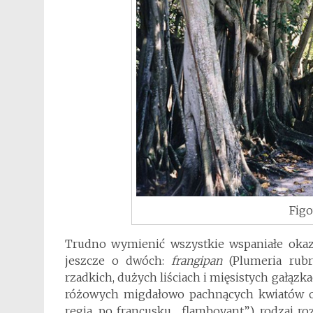
Figo
Trudno wymienić wszystkie wspaniałe okaz
jeszcze o dwóch:
frangipan
(Plumeria rubr
rzadkich, dużych liściach i mięsistych gałąz
różowych migdałowo pachnących kwiatów 
regia, po francusku „flamboyant”), rodzaj ro