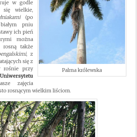
uruje w godle
się wielkie,
łniakami
(po
 białym pniu
stawy ich pień
tórymi można
e rosną także
bengalskimi
, z
atających się z
ów
rośnie przy
Palma królewska
 Uniwersytetu
sze zajęcia
ęsto rosnącym wielkim liściom.