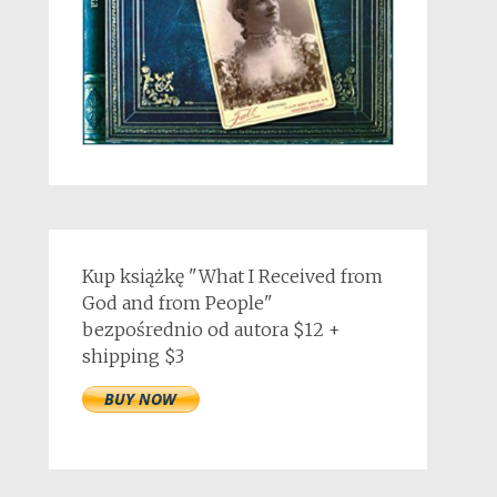
Kup książkę "What I Received from
God and from People"
bezpośrednio od autora $12 +
shipping $3