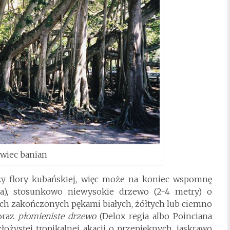
wiec banian
y flory kubańskiej, więc może na koniec wspomnę
a), stosunkowo niewysokie drzewo (2-4 metry) o
kach zakończonych pękami białych, żółtych lub ciemno
oraz
płomieniste drzewo
(Delox regia albo Poinciana
złożystej tropikalnej akacji o przepięknych, jaskrawo