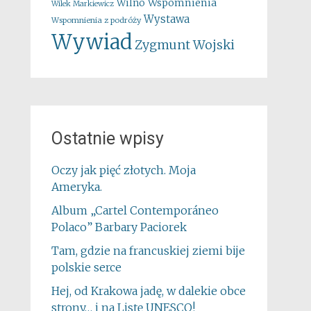
Wspomnienia
Wilno
Wilek Markiewicz
Wystawa
Wspomnienia z podróży
Wywiad
Zygmunt Wojski
Ostatnie wpisy
Oczy jak pięć złotych. Moja
Ameryka.
Album „Cartel Contemporáneo
Polaco” Barbary Paciorek
Tam, gdzie na francuskiej ziemi bije
polskie serce
Hej, od Krakowa jadę, w dalekie obce
strony… i na Listę UNESCO!