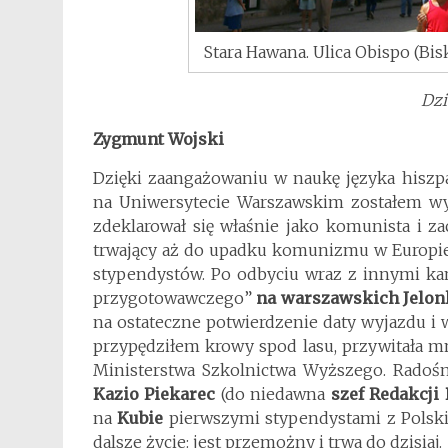
Stara Hawana. Ulica Obispo (Bis
Dzi
Zygmunt Wojski
Dzięki zaangażowaniu w naukę języka hiszp
na Uniwersytecie Warszawskim zostałem w
zdeklarował się właśnie jako komunista i zac
trwający aż do upadku komunizmu w Europie
stypendystów. Po odbyciu wraz z innymi ka
przygotowawczego”
na warszawskich
Jelo
na ostateczne potwierdzenie daty wyjazdu i 
przypędziłem krowy spod lasu, przywitała 
Ministerstwa Szkolnictwa Wyższego. Radośni
Kazio Piekarec
(do niedawna
szef Redakcji
na
Kubie
pierwszymi stypendystami z Polski
dalsze życie: jest przemożny i trwa do dzisiaj.