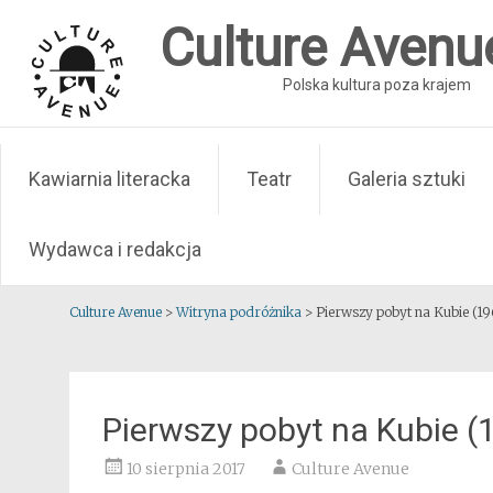
Skip
Culture Avenu
to
content
Polska kultura poza krajem
Kawiarnia literacka
Teatr
Galeria sztuki
Wydawca i redakcja
Culture Avenue
>
Witryna podróżnika
>
Pierwszy pobyt na Kubie (19
Pierwszy pobyt na Kubie (
10 sierpnia 2017
Culture Avenue