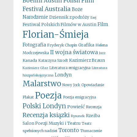
Boehm
Austin Polish Film
Australia
Festival
Boże
Narodzenie
Dziennik z podróży
Esej
Film
Festiwal Polskich Filmów w Austin
Florian-Śmieja
Fotografia
Grafika
Fryderyk Chopin
Helena
II wojna światowa
Modrzejewska
Jazz
Kazimierz Braun
Kanada
Katarzyna Szrodt
Literatura emigracyjna
Kazimierz Głaz
Literatura
Londyn
hiszpańskojęzyczna
Malarstwo
Opowiadanie
Nowy Jork
Poezja
Plakat
Poezja emigracyjna
Polski Londyn
Powieść
Recenzja
Recenzja ksiązki
Rzeźba
Rysunek
Salon Poezji Muzyki i Teatru
Teatr
Toronto
spełnionych nadziei
Tłumaczenie