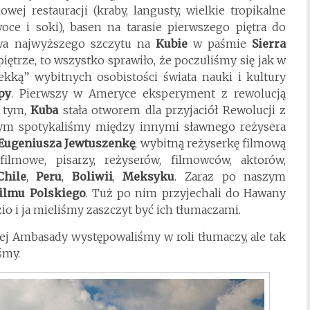
wej restauracji (kraby, langusty, wielkie tropikalne
ce i soki), basen na tarasie pierwszego piętra do
zwa najwyższego szczytu na
Kubie
w paśmie
Sierra
ętrze, to wszystko sprawiło, że poczuliśmy się jak w
kką” wybitnych osobistości świata nauki i kultury
py
. Pierwszy w Ameryce eksperyment z rewolucją
a tym,
Kuba
stała otworem dla przyjaciół Rewolucji z
wym spotykaliśmy między innymi sławnego reżysera
Eugeniusza Jewtuszenkę
, wybitną reżyserkę filmową
filmowe, pisarzy, reżyserów, filmowców, aktorów,
Chile
,
Peru
,
Boliwii
,
Meksyku
. Zaraz po naszym
ilmu Polskiego
. Tuż po nim przyjechali do Hawany
zio i ja mieliśmy zaszczyt być ich tłumaczami.
iej Ambasady występowaliśmy w roli tłumaczy, ale tak
śmy.