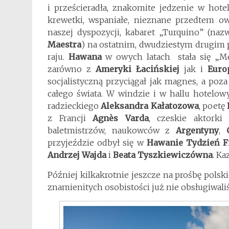
i prześcieradła, znakomite jedzenie w hotelo
krewetki, wspaniałe, nieznane przedtem owo
naszej dyspozycji, kabaret „Turquino” (na
Maestra
) na ostatnim, dwudziestym drugim pi
raju.
Hawana
w owych latach stała się „Me
zarówno z
Ameryki Łacińskiej
jak i
Euro
socjalistyczną przyciągał jak magnes, a poz
całego świata. W windzie i w hallu hotelo
radzieckiego
Aleksandra Kałatozowa
, poetę
z Francji
Agnès Varda
, czeskie aktorki 
baletmistrzów, naukowców z
Argentyny
,
przyjeździe odbył się w
Hawanie Tydzień F
Andrzej Wajda
i
Beata Tyszkiewiczówna
. Ka
Później kilkakrotnie jeszcze na prośbę polsk
znamienitych osobistości już nie obsługiwali