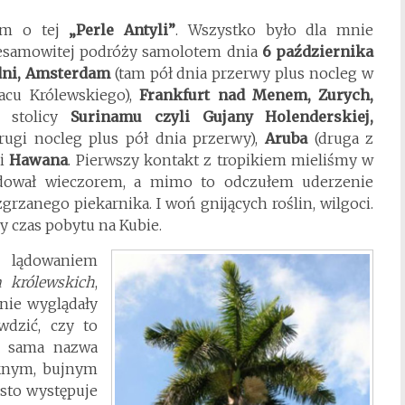
łem o tej
„Perle Antyli”
. Wszystko było dla mnie
niesamowitej podróży samolotem dnia
6 października
dni, Amsterdam
(tam pół dnia przerwy plus nocleg w
łacu Królewskiego),
Frankfurt nad Menem, Zurych,
 stolicy
Surinamu czyli Gujany Holenderskiej,
ugi nocleg plus pół dnia przerwy),
Aruba
(druga z
i
Hawana
. Pierwszy kontakt z tropikiem mieliśmy w
ądował wieczorem, a mimo to odczułem uderzenie
grzanego piekarnika. I woń gnijących roślin, wilgoci.
y czas pobytu na Kubie.
d lądowaniem
 królewskich
,
nie wyglądały
wdzić, czy to
k sama nazwa
ęknym, bujnym
ęsto występuje