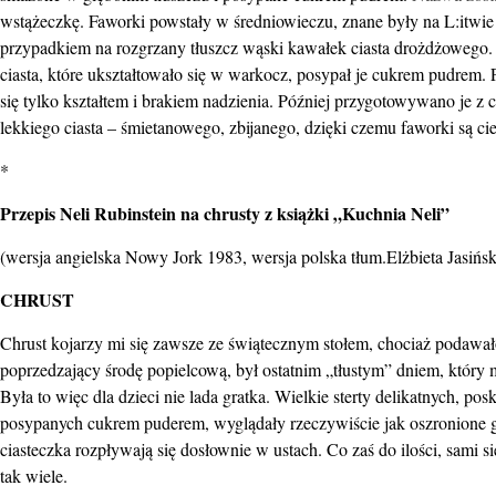
wstążeczkę. Faworki powstały w średniowieczu, znane były na L:itwie
przypadkiem na rozgrzany tłuszcz wąski kawałek ciasta drożdżoweg
ciasta, które ukształtowało się w warkocz, posypał je cukrem pudrem. 
się tylko kształtem i brakiem nadzienia. Później przygotowywano je z 
lekkiego ciasta – śmietanowego, zbijanego, dzięki czemu faworki są cie
*
Przepis Neli Rubinstein na chrusty z książki „Kuchnia Neli”
(wersja angielska Nowy Jork 1983, wersja polska tłum.Elżbieta Jasiń
CHRUST
Chrust kojarzy mi się zawsze ze świątecznym stołem, chociaż podawał
poprzedzający środę popielcową, był ostatnim „tłustym” dniem, który m
Była to więc dla dzieci nie lada gratka. Wielkie sterty delikatnych, p
posypanych cukrem puderem, wyglądały rzeczywiście jak oszronione ga
ciasteczka rozpływają się dosłownie w ustach. Co zaś do ilości, sami s
tak wiele.