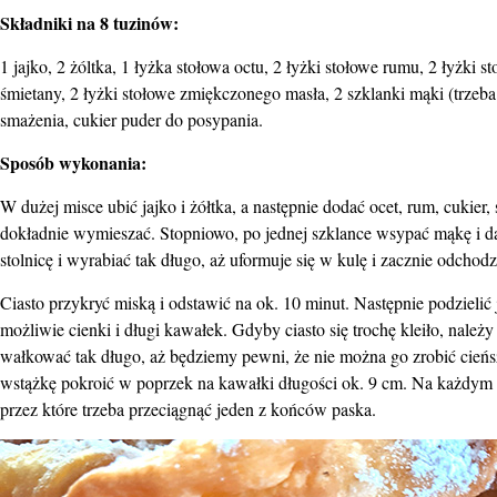
Składniki na 8 tuzinów:
1 jajko, 2 żóltka, 1 łyżka stołowa octu, 2 łyżki stołowe rumu, 2 łyżki st
śmietany, 2 łyżki stołowe zmiękczonego masła, 2 szklanki mąki (trzeb
smażenia, cukier puder do posypania.
Sposób wykonania:
W dużej misce ubić jajko i żółtka, a następnie dodać ocet, rum, cukie
dokładnie wymieszać. Stopniowo, po jednej szklance wsypać mąkę i da
stolnicę i wyrabiać tak długo, aż uformuje się w kulę i zacznie odchodz
Ciasto przykryć miską i odstawić na ok. 10 minut. Następnie podzieli
możliwie cienki i długi kawałek. Gdyby ciasto się trochę kleiło, należy 
wałkować tak długo, aż będziemy pewni, że nie można go zrobić cień
wstążkę pokroić w poprzek na kawałki długości ok. 9 cm. Na każdym w
przez które trzeba przeciągnąć jeden z końców paska.