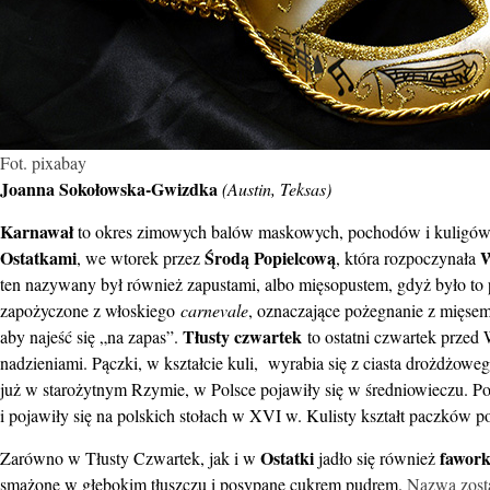
Fot. pixabay
Joanna Sokołowska-Gwizdka
(Austin, Teksas)
Karnawał
to okres zimowych balów maskowych, pochodów i kuligów. 
Ostatkami
Środą Popielcową
W
, we wtorek przez
, która rozpoczynała
ten nazywany był również zapustami, albo mięsopustem, gdyż było to 
zapożyczone z włoskiego
carnevale
, oznaczające pożegnanie z mięse
Tłusty czwartek
aby najeść się „na zapas”.
to ostatni czwartek przed 
nadzieniami. Pączki, w kształcie kuli, wyrabia się z ciasta drożdżow
już w starożytnym Rzymie, w Polsce pojawiły się w średniowieczu. P
i pojawiły się na polskich stołach w XVI w. Kulisty kształt paczków
Ostatki
fawork
Zarówno w Tłusty Czwartek, jak i w
jadło się również
smażone w głębokim tłuszczu i posypane cukrem pudrem.
Nazwa zosta