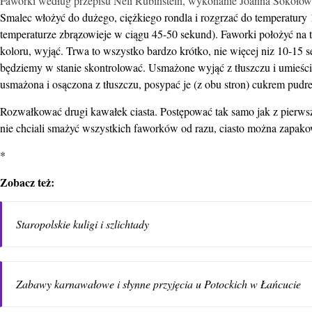
Faworki według przepisu Neli Rubinstein, wykonanie Joanna Sokoło
Smalec włożyć do dużego, ciężkiego rondla i rozgrzać do temperatury 
temperaturze zbrązowieje w ciągu 45-50 sekund). Faworki położyć na tłu
koloru, wyjąć. Trwa to wszystko bardzo krótko, nie więcej niz 10-15 s
będziemy w stanie skontrolować. Usmażone wyjąć z tłuszczu i umieścić 
usmażona i osączona z tłuszczu, posypać je (z obu stron) cukrem pudr
Rozwałkować drugi kawałek ciasta. Postępować tak samo jak z pierws
nie chciali smażyć wszystkich faworków od razu, ciasto można zapako
*
Zobacz też:
Staropolskie kuligi i szlichtady
Zabawy karnawałowe i słynne przyjęcia u Potockich w Łańcucie