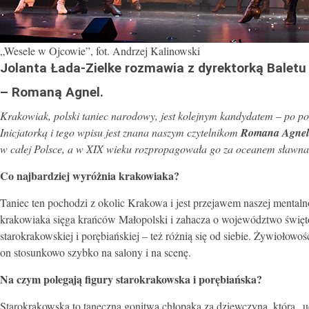
„Wesele w Ojcowie”, fot. Andrzej Kalinowski
Jolanta Łada-Zielke rozmawia z dyrektorką Balet
– Romaną Agnel.
Krakowiak, polski taniec narodowy, jest kolejnym kandydatem – po 
Inicjatorką i tego wpisu jest znana naszym czytelnikom
Romana Agnel
w całej Polsce, a w XIX wieku rozpropagowała go za oceanem sławna
Co najbardziej wyróżnia krakowiaka?
Taniec ten pochodzi z okolic Krakowa i jest przejawem naszej mentalno
krakowiaka sięga krańców Małopolski i zahacza o województwo święt
starokrakowskiej i porębiańskiej – też różnią się od siebie. Żywiołowo
on stosunkowo szybko na salony i na scenę.
Na czym polegają figury starokrakowska i porębiańska?
Starokrakowska to taneczna gonitwa chłopaka za dziewczyną, która „u