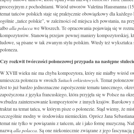
procesyjnym z pochodniami. Wśród utworów Valetina Hausmanna (1560-
temat tańców polskich staje się praktycznie obowiązkowy dla każdego 
ogólnie „tańce polskie”, w zależności od miejsca ich powstania, na pr
albo
alla polacca
we Włoszech. Te opracowania pojawiają się w rozm
kompozytorów. Stanowią przejaw pewnej maniery kompozytorskiej, która
ludowe, są pisane w tak zwanym stylu polskim. Wtedy też wykształca
poloneza.
Czy rozkwit twórczości polonezowej przypada na następne stuleci
W XVIII wieku nie ma chyba kompozytora, który nie miałby wśród swo
umieszcza poloneza w swoich
Suitach orkiestowych
. Temat polonezow
Jest to już bardzo jednoznaczne zapożyczenie tematu tanecznego, okr
zapożyczona z języka francuskiego, która przyjęła się w Polsce na ok
wzbudza zainteresowanie kompozytorów z innych krajów. Barokowy mi
traktat na temat tańca, w którym pisze o polonezie. Stąd wiemy, że mi
szczególnie modny w środowisku niemieckim. Oprócz Jana Sebastiana B
temat nie tylko w powiązaniu z tańcem, ale i jako formę muzyczną. N
nazwą
alla polacca.
Są one niekoniecznie związane z jego fascynacją p