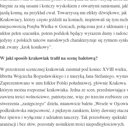
biegnie za nią susami i kończy wyskokiem z otwartymi ramionami, jak
jazdą konną, na przykład cwał. Towarzyszą mu efekty dźwiękowe, ja
Krakowiacy, którzy często jeździli na koniach, inspirowali się tym ru
miejscowością Poręba Wielka w Gorcach, połączona jest z ukłonami i 
ukłon pełen szacunku, potem podskok będący wyrazem dumy i radości
jedyny z polskich tańców narodowych charakteryzuje się rytmem synk
tak zwany „krok konikowy”.
W jaki sposób krakowiak trafił na scenę baletową?
W przestrzeni scenicznej krakowiak zaistniał pod koniec XVIII wiek
libretta Wojciecha Bogusławskiego i z muzyką Jana Stefaniego, wys
Zaprezentowano w nim folklor Polski południowej, głównie Krakowa. 
którym można rozpoznać krakowiaka. Jedna ze scen, przedstawiająca w
zawiera treści wolnościowe, patriotyczne, więc po trzecim rozbiorze c
stworzenia „zastępczego” dzieła, mianowicie baletu „Wesele w Ojcow
podkrakowska miejscowość, z pięknym zamkiem, który dawniej otacza
bez śpiewu i wyłącznie z udziałem tancerzy. Tak przerobiony spektak
aranżacji i bez słów, pozostały nośnikiem treści niepodległościowych.