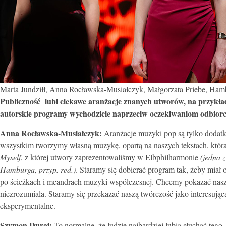
Marta Jundziłł, Anna Rocławska-Musiałczyk, Małgorzata Priebe, Hamb
Publiczność lubi ciekawe aranżacje znanych utworów, na przykład
autorskie programy wychodzicie naprzeciw oczekiwaniom odbi
Anna Rocławska-Musiałczyk:
Aranżacje muzyki pop są tylko dodatk
wszystkim tworzymy własną muzykę, opartą na naszych tekstach, która 
Myself
, z której utwory zaprezentowaliśmy w Elbphilharmonie
(jedna 
Hamburga, przyp. red.)
. Staramy się dobierać program tak, żeby mia
po ścieżkach i meandrach muzyki współczesnej. Chcemy pokazać nasz
niezrozumiała. Staramy się przekazać naszą twórczość jako interesując
eksperymentalne.
Szymon Duraj:
To normalne, że ludzie najbardziej lubią słuchać tego