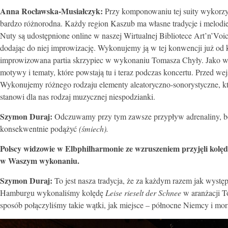
Anna Rocławska-Musiałczyk:
Przy komponowaniu tej suity wykorzyst
bardzo różnorodna. Każdy region Kaszub ma własne tradycje i melodie. 
Nuty są udostępnione online w naszej Wirtualnej Bibliotece Art’n’Vo
dodając do niej improwizację. Wykonujemy ją w tej konwencji już od
improwizowana partia skrzypiec w wykonaniu Tomasza Chyły. Jako wo
motywy i tematy, które powstają tu i teraz podczas koncertu. Przed w
Wykonujemy różnego rodzaju elementy aleatoryczno-sonorystyczne, k
stanowi dla nas rodzaj muzycznej niespodzianki.
Szymon Duraj:
Odczuwamy przy tym zawsze przypływ adrenaliny, bo
konsekwentnie podążyć
(śmiech).
Polscy widzowie w Elbphilharmonie ze wzruszeniem przyjęli kolę
w Waszym wykonaniu.
Szymon Duraj:
To jest nasza tradycja, że za każdym razem jak wystę
Hamburgu wykonaliśmy kolędę
Leise rieselt der Schnee
w aranżacji T
sposób połączyliśmy takie wątki, jak miejsce – północne Niemcy i mo