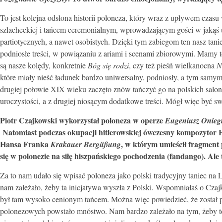
To jest kolejna odsłona historii poloneza, który wraz z upływem czas
szlacheckiej i tańcem ceremonialnym, wprowadzającym gości w jakąś uro
partiotycznych, a nawet osobistych. Dzięki tym zabiegom ten nasz tan
podniosłe treści, w powiązaniu z ariami i scenami zbiorowymi. Mamy
są nasze kolędy, konkretnie
Bóg się rodzi
, czy też pieśń wielkanocna
N
które miały nieść ładunek bardzo uniwersalny, podniosły, a tym samy
drugiej połowie XIX wieku zaczęto znów tańczyć go na polskich salon
uroczystości, a z drugiej niosącym dodatkowe treści. Mógł więc być sw
Piotr Czajkowski wykorzystał poloneza w operze
Eugeniusz Onieg
Natomiast podczas okupacji hitlerowskiej ówczesny kompozytor H
Hansa Franka
, w którym umieścił fragment 
Krakauer Bergüßung
się w polonezie na siłę hiszpańskiego pochodzenia (fandango). Ale t
Za to nam udało się wpisać poloneza jako polski tradycyjny taniec 
nam zależało, żeby ta inicjatywa wyszła z Polski. Wspomniałaś o Cza
był tam wysoko cenionym tańcem. Można więc powiedzieć, że został pr
polonezowych powstało mnóstwo. Nam bardzo zależało na tym, żeby to 