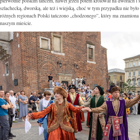
pierwotnie polskim tańcem, nawet jeżeli potem królował na dworach i s
szlachecką, dworską, ale też i wiejską, choć w tym przypadku nie był
różnych regionach Polski tańczono „chodzonego”, który ma znamiona po
naszym mieście.