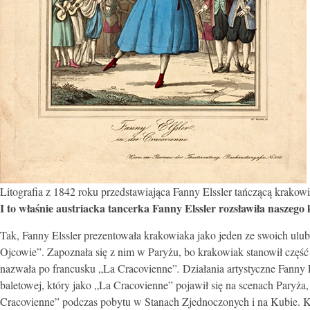
Litografia z 1842 roku przedstawiająca Fanny Elssler tańczącą krakow
I to właśnie austriacka tancerka Fanny Elssler rozsławiła naszeg
Tak, Fanny Elssler prezentowała krakowiaka jako jeden ze swoich ul
Ojcowie”. Zapoznała się z nim w Paryżu, bo krakowiak stanowił część
nazwała po francusku „La Cracovienne”
.
Działania artystyczne Fanny 
baletowej, który jako „La Cracovienne” pojawił się na scenach Paryż
Cracovienne” podczas pobytu w Stanach Zjednoczonych i na Kubie. K