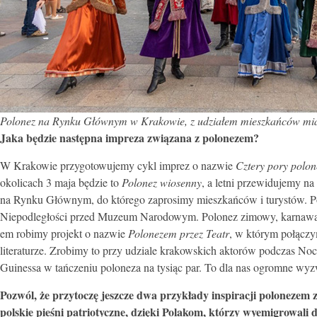
Polonez na Rynku Głównym w Krakowie, z udziałem mieszkańców miast
Jaka będzie następna impreza związana z polonezem?
W Krakowie przygotowujemy cykl imprez o nazwie
Cztery pory polon
okolicach 3 maja będzie to
Polonez wiosenny
, a letni przewidujemy n
na Rynku Głównym, do którego zaprosimy mieszkańców i turystów. Polo
Niepodległości przed Muzeum Narodowym. Polonez zimowy, karnawał
em robimy projekt o nazwie
Polonezem przez Teatr
, w którym połączy
literaturze. Zrobimy to przy udziale krakowskich aktorów podczas No
Guinessa w tańczeniu poloneza na tysiąc par. To dla nas ogromne wyz
Pozwól, że przytoczę jeszcze dwa przykłady inspiracji polonezem
polskie pieśni patriotyczne, dzięki Polakom, którzy wyemigrowali