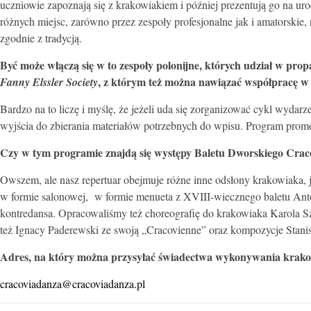
uczniowie zapoznają się z krakowiakiem i później prezentują go na u
różnych miejsc, zarówno przez zespoły profesjonalne jak i amatorskie,
zgodnie z tradycją.
Być może włączą się w to zespoły polonijne, których udział w pr
, z którym też można nawiązać współpracę w 
Fanny Elssler Society
Bardzo na to liczę i myślę, że jeżeli uda się zorganizować cykl wyda
wyjścia do zbierania materiałów potrzebnych do wpisu. Program prom
Czy w tym programie znajdą się występy
Baletu Dworskiego Crac
Owszem, ale nasz repertuar obejmuje różne inne odsłony krakowiaka,
w formie salonowej, w formie menueta z XVIII-wiecznego baletu Ant
kontredansa. Opracowaliśmy też choreografię do krakowiaka Karola 
też Ignacy Paderewski ze swoją „Cracovienne” oraz kompozycje Stani
Adres, na który można przysyłać świadectwa wykonywania krakow
cracoviadanza@cracoviadanza.pl