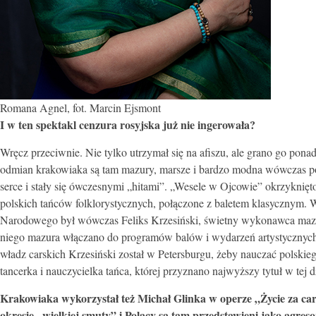
Romana Agnel, fot. Marcin Ejsmont
I w ten spektakl cenzura rosyjska już nie ingerowała?
Wręcz przeciwnie. Nie tylko utrzymał się na afiszu, ale grano go pona
odmian krakowiaka są tam mazury, marsze i bardzo modna wówczas po
serce i stały się ówczesnymi „hitami”. „Wesele w Ojcowie” okrzykni
polskich tańców folklorystycznych, połączone z baletem klasycznym. 
Narodowego był wówczas Feliks Krzesiński, świetny wykonawca mazura
niego mazura włączano do programów balów i wydarzeń artystycznyc
władz carskich Krzesiński został w Petersburgu, żeby nauczać polskieg
tancerka i nauczycielka tańca, której przyznano najwyższy tytuł w tej 
Krakowiaka wykorzystał też Michał Glinka w operze „Życie za cara
okresie „wielkiej smuty” i Polacy są tam przedstawieni jako agreso