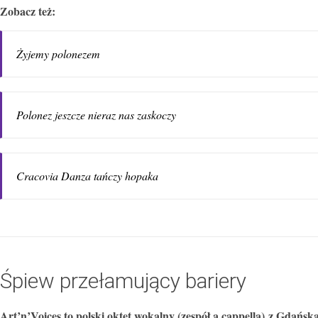
Zobacz też:
Żyjemy polonezem
Polonez jeszcze nieraz nas zaskoczy
Cracovia Danza tańczy hopaka
Śpiew przełamujący bariery
Art’n’Voices to polski oktet wokalny (zespół a cappella) z Gdańsk