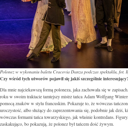
Polonez w wykonaniu baletu Cracovia Danza podczas spektaklu, fot. Il
Czy wśród tych utworów pojawił się jakiś szczególnie interesujący
Dla mnie najciekawszą formą poloneza, jaka zachowała się w zapisach,
roku w swoim traktacie tamtejszy mistrz tańca Adam Wolfgang Wint
pomocą znaków w stylu francuskim. Pokazuje to, że wówczas tańczono 
uroczystość, albo służący do zaprezentowania się, podobnie jak dziś
wówczas formami tańca towarzyskiego, jak właśnie kontredans. Figury,
zaskakująco, bo pokazują, że polonez był tańcem dość żywym.