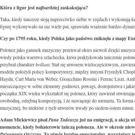
Która z figur jest najbardziej zaskakująca?
Taka, kiedy tancerze stoją naprzeciwko siebie w rzędach i wykonują k
figurę wykonywało na raz wiele par, sprawiała wrażenie bardzo dynami
Czy po 1795 roku, kiedy Polska jako państwo zniknęła z mapy Eur
Polonez jako gatunek muzyczny przetrwał okres niewoli dzięki muzyce
wtedy polska warstwa szlachecka, która praktykowała tańczenie polo
przybrał charakter
brillant
. Stał się utworem wieloczęściowym, zawier
modelu położyli polscy kompozytorzy, między innymi Fryredyk Chopin,
Haydn, Carl Maria von Weber, Gioacchino Rossini i Ferenc Liszt. Am
mieszczącego w sobie elementy godności, powagi, dostojeństwa i jakie
początku XIX wieku wykształcił się polonez, który zawierał otwierając
swobodną, odrębną kompozycją, i że nawiązuje do menueta. Ta forma
muzycznej, bo niektóre z tych utworów trwały po siedem-osiem minut. S
Adam Mickiewicz pisał
już na emigracji, a akcja 
Pana Tadeusza
momencie, kiedy bohaterowie tańczą poloneza. Ale w okresie niewo
. To utwór bardzo emocjonalny, wyrażający tę
Pożegnanie Ojczyzny