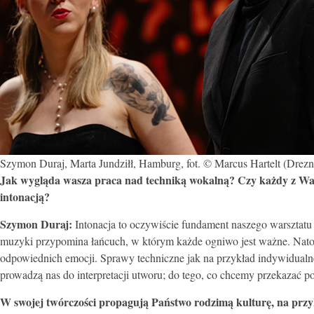
Szymon Duraj, Marta Jundziłł, Hamburg, fot. © Marcus Hartelt (Drez
Jak wygląda wasza praca nad techniką wokalną? Czy każdy z Was b
intonacją?
Szymon Duraj:
Intonacja to oczywiście fundament naszego warsztatu
muzyki przypomina łańcuch, w którym każde ogniwo jest ważne. Natomia
odpowiednich emocji. Sprawy techniczne jak na przykład indywidualne 
prowadzą nas do interpretacji utworu; do tego, co chcemy przekazać 
W swojej twórczości propagują Państwo rodzimą kulturę, na prz