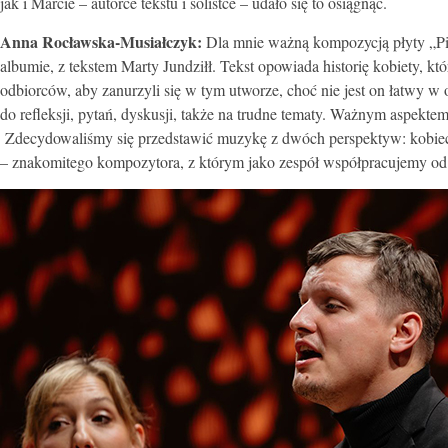
jak i Marcie – autorce tekstu i solistce – udało się to osiągnąć.
Anna Rocławska-Musiałczyk:
Dla mnie ważną kompozycją płyty „Pi
albumie, z tekstem Marty Jundziłł. Tekst opowiada historię kobiety, która
odbiorców, aby zanurzyli się w tym utworze, choć nie jest on łatwy 
do refleksji, pytań, dyskusji, także na trudne tematy. Ważnym aspekte
Zdecydowaliśmy się przedstawić muzykę z dwóch perspektyw: kobiecej
– znakomitego kompozytora, z którym jako zespół współpracujemy od 