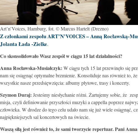
Art’n’Voices, Hamburg, fot. © Marcus Hartelt (Drezno)
Z członkami zespołu ART’N’VOICES –
Anną Rocławską-Mus
Jolanta Łada -Zielke
.
Co skonsolidowało Wasz zespół w ciągu 15 lat działalności?
Anna Rocławska-Musiałczyk:
W ciągu tych 15 lat przewinęło się prz
nam się osiągnąć optymalne brzmienie. Konsoliduje nas również to
wszystkie nasze przedsięwzięcia: albumy płytowe, trasy i koncerty.
Szymon Duraj:
Jesteśmy niesłychanie różni. Żartujemy sobie, że ze
misja, czyli definiowanie przyszłości muzyki a cappella poprzez najwy
człowieka. W drodze do tego celu udało nam się już wiele osiągnąć, c
najpiękniejszych sal koncertowych na świecie.
Waszą siłą jest również to, że sami tworzycie repertuar. Pani Ann