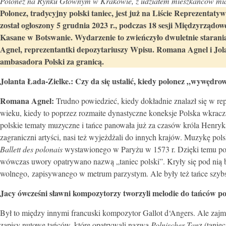
Polonez na Rynku Głównym w Krakowie, z udziałem mieszkańców miast
Polonez, tradycyjny polski taniec, jest już na Liście Reprezen
został ogłoszony 5 grudnia 2023 r., podczas 18 sesji Międzyrzą
Kasane w Botswanie. Wydarzenie to zwieńczyło dwuletnie stara
Agnel, reprezentantki depozytariuszy Wpisu. Romana Agnel i Jola
ambasadora Polski za granicą.
Jolanta Łada-Zielke.: Czy da się ustalić, kiedy polonez „wywędro
Romana Agnel:
Trudno powiedzieć, kiedy dokładnie znalazł się w re
wieku, kiedy to poprzez rozmaite dynastyczne koneksje Polska wkracz
polskie tematy muzyczne i tańce panowała już za czasów króla Henryk
zagraniczni artyści, nasi też wyjeżdżali do innych krajów. Muzykę p
Ballett des polonais
wystawionego w Paryżu w 1573 r. Dzięki temu po
wówczas uwory opatrywano nazwą „taniec polski”. Kryły się pod nią 
wolnego, zapisywanego w metrum parzystym. Ale były też tańce szyb
Jacy ówcześni sławni kompozytorzy tworzyli melodie do tańców po
Był to między innymi francuski kompozytor Gallot d‘Angers. Ale zajm
zapisy nutowe tańców, które opatrywali nazwą
Polnischer Tan
z (tanie