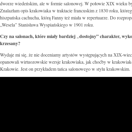
dworze wiedeńskim, ale w formie salonowej. W połowie XIX wieku by
Znalazłam opis krakowiaka w traktacie francuskim z 1830 roku, którego
hiszpańska cachucha, którą Fanny też miała w repertuarze. Do rozpro
„Wesela” Stanisława Wyspiańskiego w 1901 roku.
Czy na salonach, które miały bardziej
dostojny” charakter, wyko
„
krzesany?
Wydaje mi się, że nie doceniamy artystów występujących na XIX-wiecz
opanowali wirtuozowskie wersje krakowiaka, jak choćby w krakowiak-k
Krakowie. Jest on przykładem tańca salonowego w stylu krakowskim.