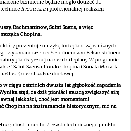
zmaicone brzmienie będzie mogło dotrzeć do
 technice
live stream
i profesjonalnej realizacji
ussy, Rachmaninow, Saint-Saens, a więc
ę muzyką Chopina.
zny, który prezentuje muzykę fortepianową w różnych
nego wykonam razem z Severinem von Eckardsteinem
eratury pianistycznej na dwa fortepiany. W programie
abre” Saint-Saënsa, Rondo Chopina i Sonata Mozarta.
możliwości w obsadzie duetowej.
to w ciągu ostatnich dwustu lat głębokość zapadania
 Wynika stąd, że dziś pianiści muszą zwiększyć siłę
ewnej lekkości, choć jest momentami
rać Chopina na instrumencie historycznym, niż na
etnego instrumentu. Z czysto technicznego punktu