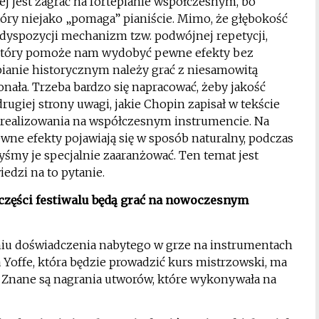
ej jest zagrać na fortepianie współczesnym, bo
óry niejako „pomaga” pianiście. Mimo, że głębokość
o dyspozycji mechanizm tzw. podwójnej repetycji,
, który pomoże nam wydobyć pewne efekty bez
epianie historycznym należy grać z niesamowitą
onała. Trzeba bardzo się napracować, żeby jakość
drugiej strony uwagi, jakie Chopin zapisał w tekście
 zrealizowania na współczesnym instrumencie. Na
pewne efekty pojawiają się w sposób naturalny, podczas
my je specjalnie zaaranżować. Ten temat jest
edzi na to pytanie.
 części festiwalu będą grać na nowoczesnym
eniu doświadczenia nabytego w grze na instrumentach
 Yoffe, która będzie prowadzić kurs mistrzowski, ma
 Znane są nagrania utworów, które wykonywała na