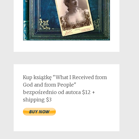
Kup książkę "What I Received from
God and from People"
bezpośrednio od autora $12 +
shipping $3