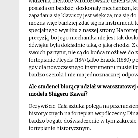
widzenia, niektóre wirtuozowskie dzieła łatwi
posiada on bardziej doskonały mechanizm, kt
zapadania się klawiszy jest większa, ma się d
można więc bardziej zdać się na instrument
specjalnego wysiłku z naszej strony. Na fort
precyzją, bo jego mechanika nie jest tak dosk
dźwięku była dokładnie taka, o jaką chodzi. Z 
swoich partytur, nie są do końca możliwe do
fortepianie Pleyela (1847),albo Èrarda (1880) 
gdy dla nowoczesnego instrumentu musielibyś
bardzo szeroki i nie ma jednoznacznej odpowi
Ale studenci biorący udział w warsztatowej
modelu Shigeru-Kawai?
Oczywiście. Cała sztuka polega na przeniesi
historycznych na fortepian współczesny. Dina
bardzo bogate doświadczenie w tym zakresie.
fortepianie historycznym.