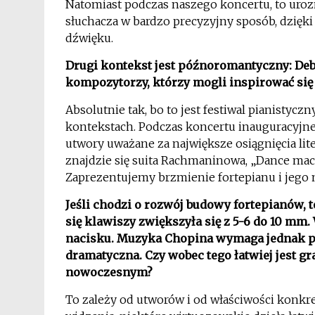
Natomiast podczas naszego koncertu, to uro
słuchacza w bardzo precyzyjny sposób, dzięki
dźwięku.
Drugi kontekst jest późnoromantyczny: Deb
kompozytorzy, którzy mogli inspirować si
Absolutnie tak, bo to jest festiwal pianistyc
kontekstach. Podczas koncertu inauguracyj
utwory uważane za największe osiągnięcia lit
znajdzie się suita Rachmaninowa, „Dance mac
Zaprezentujemy brzmienie fortepianu i jego 
Jeśli chodzi o rozwój budowy fortepianów, 
się klawiszy zwiększyła się z 5-6 do 10 mm.
nacisku. Muzyka Chopina wymaga jednak p
dramatyczna. Czy wobec tego łatwiej jest g
nowoczesnym?
To zależy od utworów i od właściwości konkr