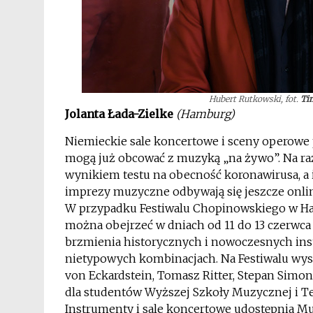
Hubert Rutkowski, fot.
Ti
Jolanta Łada-Zielke
(Hamburg)
Niemieckie sale koncertowe i sceny operowe p
mogą już obcować z muzyką „na żywo”. Na r
wynikiem testu na obecność koronawirusa, a i
imprezy muzyczne odbywają się jeszcze online
W przypadku Festiwalu Chopinowskiego w Hamb
można obejrzeć w dniach od 11 do 13 czerwca 
brzmienia historycznych i nowoczesnych ins
nietypowych kombinacjach.
Na Festiwalu wys
von Eckardstein, Tomasz Ritter, Stepan Simon
dla studentów Wyższej Szkoły Muzycznej i Te
Instrumenty i sale koncertowe udostępnia M