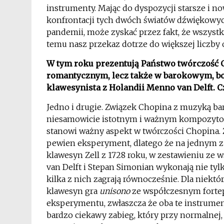
instrumenty. Mając do dyspozycji starsze i
konfrontacji tych dwóch światów dźwiękowych.
pandemii, może zyskać przez fakt, że wszyst
temu nasz przekaz dotrze do większej liczby 
W tym roku prezentują Państwo twórczość C
romantycznym, lecz także w barokowym, bo 
klawesynista z Holandii Menno van Delft. C
Jedno i drugie. Związek Chopina z muzyką bar
niesamowicie istotnym i ważnym kompozytor
stanowi ważny aspekt w twórczości Chopina. 
pewien eksperyment, dlatego że na jednym z
klawesyn Zell z 1728 roku, w zestawieniu z
van Delft i Stepan Simonian wykonają nie tyl
kilka z nich zagrają równocześnie. Dla niektó
klawesyn gra
unisono
ze współczesnym forte
eksperymentu, zwłaszcza że oba te instrumen
bardzo ciekawy zabieg, który przy normalnej,