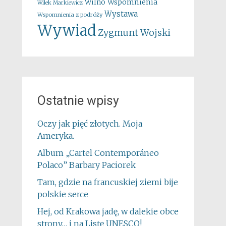
Wspomnienia
Wilno
Wilek Markiewicz
Wystawa
Wspomnienia z podróży
Wywiad
Zygmunt Wojski
Ostatnie wpisy
Oczy jak pięć złotych. Moja
Ameryka.
Album „Cartel Contemporáneo
Polaco” Barbary Paciorek
Tam, gdzie na francuskiej ziemi bije
polskie serce
Hej, od Krakowa jadę, w dalekie obce
strony… i na Listę UNESCO!