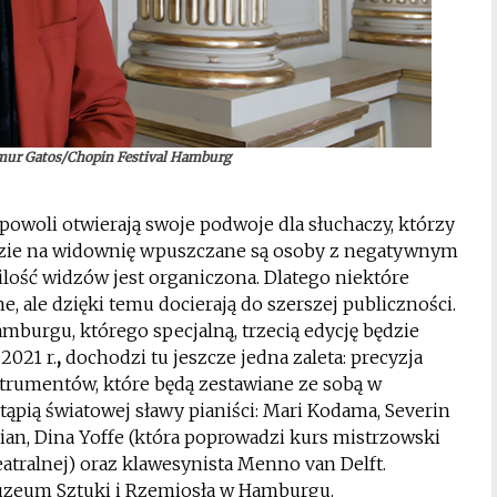
mur Gatos/Chopin Festival Hamburg
owoli otwierają swoje podwoje dla słuchaczy, którzy
azie na widownię wpuszczane są osoby z negatywnym
lość widzów jest organiczona. Dlatego niektóre
, ale dzięki temu docierają do szerszej publiczności.
urgu, którego specjalną, trzecią edycję będzie
2021 r.
,
dochodzi tu jeszcze jedna zaleta: precyzja
trumentów, które będą zestawiane ze sobą w
tąpią światowej sławy pianiści: Mari Kodama, Severin
ian, Dina Yoffe (która poprowadzi kurs mistrzowski
atralnej) oraz klawesynista Menno van Delft.
uzeum Sztuki i Rzemiosła w Hamburgu.