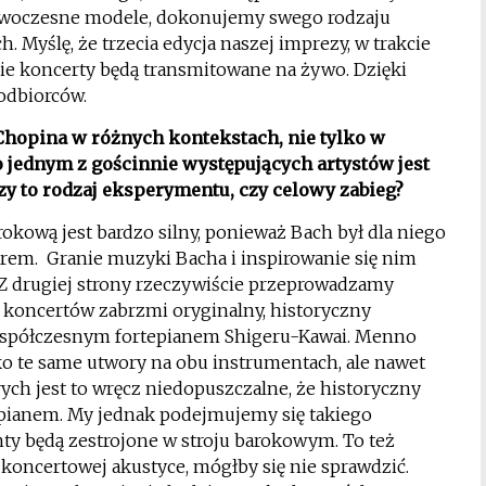
 nowoczesne modele, dokonujemy swego rodzaju
 Myślę, że trzecia edycja naszej imprezy, w trakcie
kie koncerty będą transmitowane na żywo. Dzięki
odbiorców.
hopina w różnych kontekstach, nie tylko w
jednym z gościnnie występujących artystów jest
zy to rodzaj eksperymentu, czy celowy zabieg?
okową jest bardzo silny, ponieważ Bach był dla niego
em. Granie muzyki Bacha i inspirowanie się nim
Z drugiej strony rzeczywiście przeprowadzamy
 koncertów zabrzmi oryginalny, historyczny
e współczesnym fortepianem Shigeru-Kawai. Menno
ko te same utwory na obu instrumentach, ale nawet
rych jest to wręcz niedopuszczalne, że historyczny
pianem. My jednak podejmujemy się takiego
ty będą zestrojone w stroju barokowym. To też
 koncertowej akustyce, mógłby się nie sprawdzić.