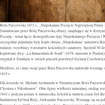
Róża Parczewska 1871 r., „Niepokalane Poczęcie Najświętszej Panny Ma
Namalowane przez Różę Parczewską obrazy, znajdujące się w Kretyndz
Poczętą – temat łączy ikonograficzne typy Niepokalanego Poczęcia i 
szczególnie popularne były kopie obrazu „Niepokalana“ autorstwa B
malarze, wyrobnicy warsztatów kościelnych i amatorzy. Spośród 30 dzie
kopiowane dwa: „La Inmaculada de Soult” (1678, muzeum w Pradzie) i 
oryginał w Ermitażu w swoich pracach powtórzył Szymon Czechowicz,
Możliwie, że i inne swoje prace Róża Parczewska malowała wzorując 
1815
r.
Dla kościoła św. Michała Archanioła w Niemenczynie Róża Parczewska
Chystusa z Nikodemem”. Obie figury wielkości naturalnej, siedząc rozm
1842 r. podczas pożaru w miasteczku, kościół w tamtym czasie był 
fundatorem był brat Róży, Aleksander Parczewski. Wzorując się na j