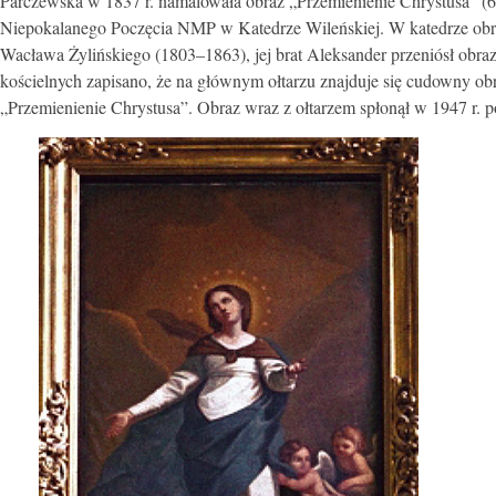
Parczewska w 1837 r. namalowała obraz „Przemienienie Chrystusa” (6 
Niepokalanego Poczęcia NMP w Katedrze Wileńskiej. W katedrze obraz 
Wacława Żylińskiego (1803–1863), jej brat Aleksander przeniósł obr
kościelnych zapisano, że na głównym ołtarzu znajduje się cudowny ob
„Przemienienie Chrystusa”. Obraz wraz z ołtarzem spłonął w 1947 r. 