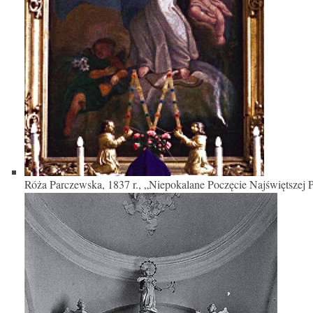
Róża Parczewska, 1837 r., „Niepokalane Poczęcie Najświętszej 