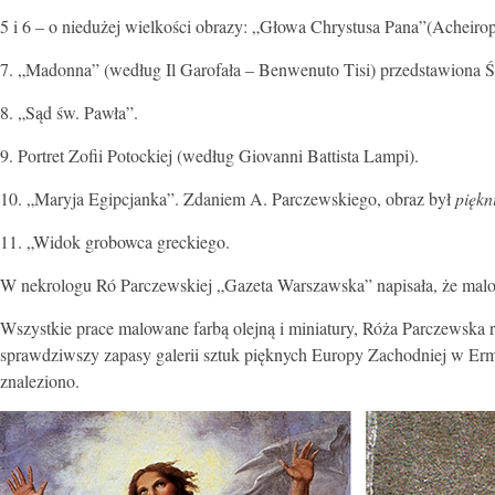
5 i 6 – o niedużej wielkości obrazy: „Głowa Chrystusa Pana”(Acheirop
7. „Madonna” (według Il Garofała – Benwenuto Tisi) przedstawiona 
8. „Sąd św. Pawła”.
9. Portret Zofii Potockiej (według Giovanni Battista Lampi).
10. „Maryja Egipcjanka”. Zdaniem A. Parczewskiego, obraz był
piękn
11. „Widok grobowca greckiego.
W nekrologu Ró Parczewskiej „Gazeta Warszawska” napisała, że malowa
Wszystkie prace malowane farbą olejną i miniatury, Róża Parczewska ro
sprawdziwszy zapasy galerii sztuk pięknych Europy Zachodniej w Ermit
znaleziono.