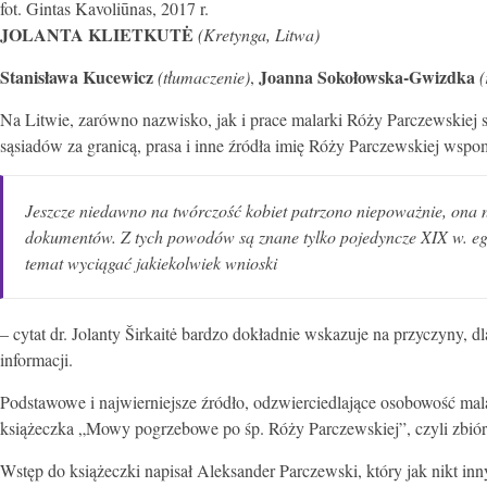
fot. Gintas Kavoliūnas, 2017 r.
JOLANTA KLIETKUTĖ
(Kretynga, Litwa)
Stanisława Kucewicz
Joanna Sokołowska-Gwizdka
(tłumaczenie)
,
(
Na Litwie, zarówno nazwisko, jak i prace malarki Róży Parczewskiej s
sąsiadów za granicą, prasa i inne źródła imię Róży Parczewskiej wspom
Jeszcze niedawno na twórczość kobiet patrzono niepoważnie, ona ni
dokumentów. Z tych powodów są znane tylko pojedyncze XIX w. egze
temat wyciągać jakiekolwiek wnioski
– cytat dr. Jolanty Širkaitė bardzo dokładnie wskazuje na przyczyny, d
informacji.
Podstawowe i najwierniejsze źródło, odzwierciedlające osobowość malark
książeczka „Mowy pogrzebowe po śp. Róży Parczewskiej”, czyli zbió
Wstęp do książeczki napisał Aleksander Parczewski, który jak nikt inny