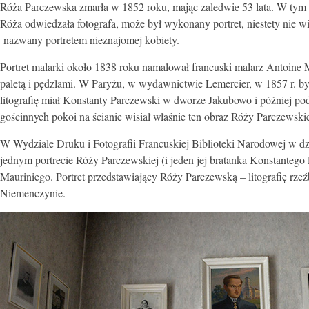
Róża Parczewska zmarła w 1852 roku, mając zaledwie 53 lata. W tym cz
Róża odwiedzała fotografa, może był wykonany portret, niestety nie wi
nazwany portretem nieznajomej kobiety.
Portret malarki około 1838 roku namalował francuski malarz Antoine M
paletą i pędzlami. W Paryżu, w wydawnictwie Lemercier, w 1857 r. była
litografię miał Konstanty Parczewski w dworze Jakubowo i później po
gościnnych pokoi na ścianie wisiał właśnie ten obraz Róży Parczewski
W Wydziale Druku i Fotografii Francuskiej Biblioteki Narodowej w dz
jednym portrecie Róży Parczewskiej (i jeden jej bratanka Konstantego
Mauriniego.
Portret przedstawiający Róży Parczewską – litografię rz
Niemenczynie.