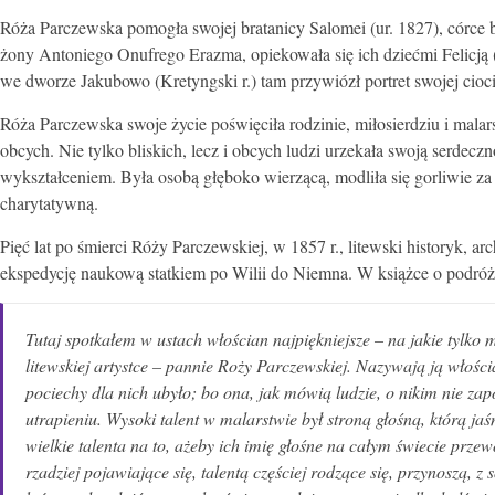
Róża Parczewska pomogła swojej bratanicy Salomei (ur. 1827), córce 
żony Antoniego Onufrego Erazma, opiekowała się ich dziećmi Felicją
we dworze Jakubowo (Kretyngski r.) tam przywiózł portret swojej cioc
Róża Parczewska swoje życie poświęciła rodzinie, miłosierdziu i malarst
obcych. Nie tylko bliskich, lecz i obcych ludzi urzekała swoją serdecz
wykształceniem. Była osobą głęboko wierzącą, modliła się gorliwie za
charytatywną.
Pięć lat po śmierci Róży Parczewskiej, w 1857 r., litewski historyk, 
ekspedycję naukową statkiem po Wilii do Niemna. W książce o podró
Tutaj spotkałem w ustach włościan najpiękniejsze – na jakie tylko
litewskiej artystce – pannie Roży Parczewskiej. Nazywają ją włościa
pociechy dla nich ubyło; bo ona, jak mówią ludzie, o nikim nie za
utrapieniu. Wysoki talent w malarstwie był stroną głośną, którą ja
wielkie talenta na to, ażeby ich imię głośne na całym świecie prze
rzadziej pojawiające się, talentą częściej rodzące się, przynoszą, z 