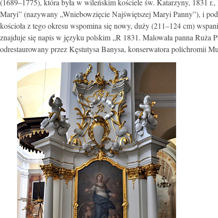
(1689–1775), która była w wileńskim kościele św. Katarzyny, 1831 r
Maryi” (nazywany „Wniebowzięcie Najświętszej Maryi Panny”), i pod
kościoła z tego okresu wspomina się nowy, duży (211–124 cm) wspan
znajduje się napis w języku polskim „R 1831. Malowała panna Ruża
odrestaurowany przez Kęstutysa Banysa, konserwatora polichromii Mu