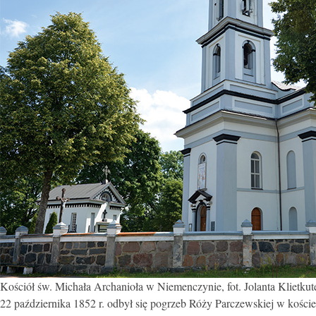
Kościół św. Michała Archanioła w Niemenczynie, fot. Jolanta Klietkutė
22 października 1852 r. odbył się pogrzeb Róży Parczewskiej w kośc