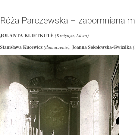
Róża Parczewska – zapomniana mal
JOLANTA KLIETKUTĖ
(Kretynga, Litwa)
Stanisława Kucewicz
Joanna Sokołowska-Gwizdka
(tłumaczenie)
,
(