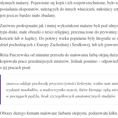
słynnych malarzy. Pojawienie się kopii i ich rozpowszechnienie, było t
posiadania eksponatów, należących do innych właścicieli, miłośnicy s
jest jeszcze bardzo mało zbadany.
Zarówno profesjonalni jak i mniej wykształceni malarze byli pod si
typu druki, małe obrazki o treści religijnej, przeznaczone do prywat
kościele lub w kaplicy. Do połowy wieku popularne były litografie ze s
dzieł pochodzących z Europy Zachodniej i Środkowej, lub ich grawero
Róża Parczewska od miniatur przeszła do malowania farbą olejną duż
kopiowała prace przedniejszych mistrzów. Jednak pomimo – odpowiedni
o jej pracach pisał:
znawca oddaje pochwałę przezroczystości kolorytu; widne tam umie
wydanie muskułów, a nadewszystko uzucie, które kierując ręką niewia
w pociągach pędzla, brak szczegółowych anatomicznych studijów.
Obrazy dużego formatu malowane farbami olejnymi, podarowała kilk