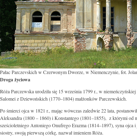
Pałac Parczevskich w Czerwonym Dworze, w Niemenczynie, fot. Jolant
Droga życiowa
Róża Parczewska urodziła się 15 września 1799 r., w niemeńczyńskie
Salomei z Dziewońskich (1770–1804) małżonków Parczewskich.
Po śmierci ojca w 1821 r., mając wówczas zaledwie 22 lata, postanowił
Aleksandra (1800 – 1860) i Konstantego (1801–1855), z którymi od n
sześcioletniego Antoniego Onufrego Erazma (1814–1897), syna ojca i 
siostry, swoją pierwszą córkę, nazwał imieniem Róża.