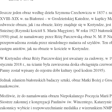
Jeszcze jeden obraz według dzieła Szymona Czechowicza w 1837 r. n
XVIII–XIX w. na Białorusi – w Grodzieńskiej Katedrze, w kaplicy Ma
odwrocie obrazu, jak i na obrazie, który znajduje się w Kretyndze, jest
Snieżnej (Rzymski kościół S. Maria Maggiore). W roku 1923 białoruski,
1950) pisał, że namalowany przez Różę Parczewską obraz N. M. P. Niep
przeprowadzona została przez nieudolnego malarza od szyldów. Ten obr
zastępu aniołów, jak na obrazie w kościele w Kretyndze.
W Kretyndze obraz Róży Parczewskiej jest uważany za cudowny, w 19
styczniu 2018 r., na ścianie była zawieszona deska obciągnięta czerwo
Panny został wpisany do rejestru dóbr kultury (pod kodem 20195).
Jednak zdaniem białoruskich badaczy sztuki, obraz Matki Bożej z Gro
naukowców.
Możliwie, że do namalowania obrazu Niepokalanego Poczęcia Marii Pan
Siostrze zakonnej z kongregacji Paulinów św. Wincentego, Katarzyni
zakonnicy wybicie i rozpowszechnianie medalika z wizerunkiem NMP 