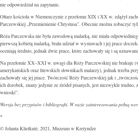
nie odpowiedział na zapytanie.
Ołtarz kościoła w Niemenczynie z przełomu XIX i XX w. zdążył zach
Parczewskiej „Przemienienie Chrystusa”. Obecnie można zobaczyć tylk
Róża Parczewska nie była zawodową malarką, nie miała odpowiedniego 
pierwszą kobietą malarką, brała udział w wystawach i jej prace doczek
oceniają średnio, jednak dwie prace, które zachowały się i są uznawa
Na przełomie XX–XXI w. uwagi dla Róży Parczewskiej nie brakuje (we
amerykańskich oraz litewskich słownikach malarzy), jednak trzeba prz
zachowały się jej prace. Twórczość Róży Parczewskiej jak i „twórczoś
ich dorobek, znany jedynie ze źródeł pisanych, jest niezwykle trudno,
wnioski”.
Wersja bez przypisów i bibliografii. W razie zainteresowania pełną wer
*
© Jolanta Klietkutė, 2021, Muzeum w Kretyndze