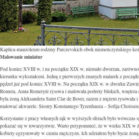
Kaplica-mauzoleum rodziny Parczevskich obok niemeńczyńskiego kościół
Malowanie miniatur
Pod koniec XVIII w. i na początku XIX w. niemało dworzan, zarówno m
kierunku wykształceni. Jedną z pierwszych znanych malarek z początk
pędzel już pod koniec XVIII w. Na początku XIX w. w dworku Zawier
Romera, Anna Romerytė rysowa i malowała portrety bliskich, wnętrza
była żoną Aleksandera Saint Clar de Bover, razem z mężem rysowała i
malować akwarele. Siostry Konstantego Tyzenhauza – Sofija Choisseul
Korzystanie z pracy własnych rąk w wyższych sferach było wówczas sp
pokazać się w towarzystwie. Warto przypomnieć, że w wieku XIX w ż
kobiety egzystowały w cieniu mężczyzn. Ich udziałem było bycie żon