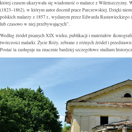
której czasem ukazywała się wiadomość o malarce z Wileńszczyzny. W 
(1823–1862), w którym autor docenił prace Parczewskiej. Dzięki ni
polskich malarzy z 1857 r., wydanym przez Edwarda Rastawieckiego (
lub czasowo w niej przebywających”.
Według źródeł pisanych XIX wieku, publikacji i materiałów ikonografi
twórczości malarki. Życie Róży, zebrane z różnych źródeł i przedstawion
Postać ta zasługuje na znacznie bardziej szczegółowe studium historyc