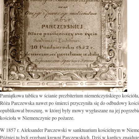
Pamiątkowa tablica w ścianie prezbiterium niemeńczyńskiego kościóła
Róża Parczewska nawet
po śmierci przyczyniła się do odbudowy koś
opublikował broszurę, w której były mowy wygłaszane na jej pogrzebi
kościoła w Niemenczynie po pożarze.
W 1857 r. Aleksander Parczewski w sanktuarium kościelnym w Niemenc
Później tu byli grzebani krewni Parczewskich. Dziś w kaplicy znajdu