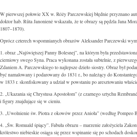
W pierwszej połowie XX w. Róży Parczewskiej błędnie przyznano auto
doktor hab. Rūta Janonienė wskazała, że te obrazy są pędzla Jana M
1807–1870).
Oprócz czterech wspomnianych obrazów Aleksander Parczewski wymie
1. obraz „Najświętszej Panny Bolesnej”, na którym była przedstawiona
cierniowy swego Syna. Praca wykonana została subtelnie, z pierwszego 
Zdaniem A. Parczewskiego to najlepsze dzieło siostry. Obraz był po
być namalowany i podarowany do 1831 r., bo należący do Konstanteg
w 1833 r. skonfiskowany a udział w powstaniu po aresztowaniu właścic
2. „Ukazania się Chrystusa Apostołom” (z czarnego sztychu Rembrandt
i figury znajdujące się w cieniu.
3. „Uwolnienie św. Piotra z okowów przez Anioła” (według Pompeo B
4. „Św. Romuald śpiący”. Fabuła obrazu – marzenie założyciela Zako
królestwo niebieskie osiąga się przez wspinanie się po schodach dosko