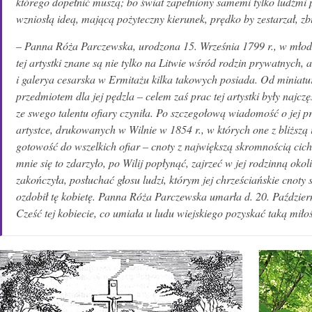
którego dopełnić muszą; bo świat zapełniony samemi tylko ludźmi
wzniosłą ideą, mającą pożyteczny kierunek, prędko by zestarzał, zb
– Panna Róża Parczewska, urodzona 15. Września 1799 r., w młod
tej artystki znane są nie tylko na Litwie wśród rodzin prywatnych, 
i galerya cesarska w Ermitażu kilka takowych posiada. Od miniatu
przedmiotem dla jej pędzla – celem zaś prac tej artystki były najc
ze swego talentu ofiary czyniła. Po szczegołową wiadomość o jej
artystce, drukowanych w Wilnie w 1854 r., w których one z bliższą
gotowość do wszelkich ofiar – cnoty z największą skromnością cich
mnie się to zdarzyło, po Wilij popłynąć, zajrzeć w jej rodzinną oko
zakończyła, posłuchać głosu ludzi, którym jej chrześciańskie cnoty
ozdobił tę kobietę. Panna Róża Parczewska umarła d. 20. Paździer
Cześć tej kobiecie, co umiała u ludu wiejskiego pozyskać taką mił