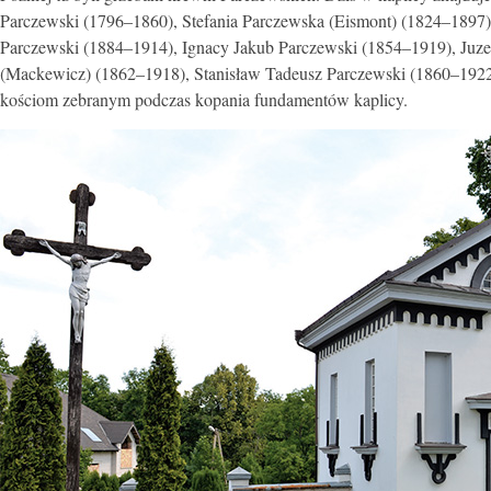
Parczewski (1796–1860), Stefania Parczewska (Eismont) (1824–1897)
Parczewski (1884–1914), Ignacy Jakub Parczewski (1854–1919), Juz
(Mackewicz) (1862–1918), Stanisław Tadeusz Parczewski (1860–1922)
kościom zebranym podczas kopania fundamentów kaplicy.