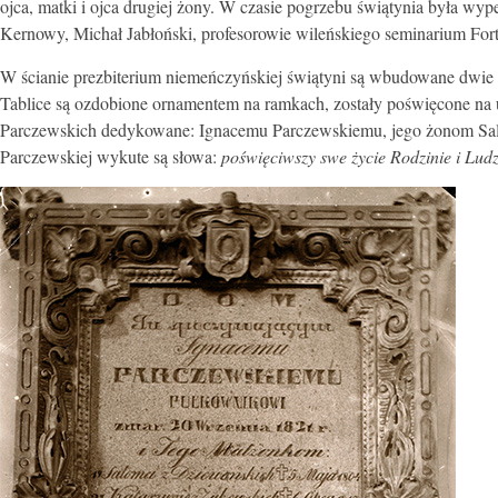
ojca, matki i ojca drugiej żony. W czasie pogrzebu świątynia była wy
Kernowy, Michał Jabłoński, profesorowie wileńskiego seminarium For
W ścianie prezbiterium niemeńczyńskiej świątyni są wbudowane dwie 
Tablice są ozdobione ornamentem na ramkach, zostały poświęcone na 
Parczewskich dedykowane: Ignacemu Parczewskiemu, jego żonom Salom
Parczewskiej wykute są słowa:
poświęciwszy swe życie Rodzinie i Ludz