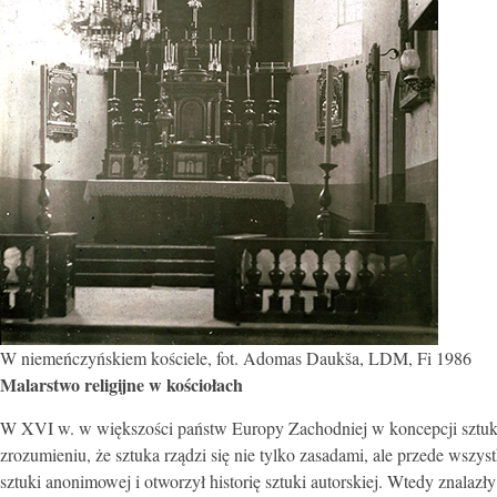
W niemeńczyńskiem kościele, fot. Adomas Daukša, LDM, Fi 1986
Malarstwo religijne w kościołach
W XVI w. w większości państw Europy Zachodniej w koncepcji sztuki na
zrozumieniu, że sztuka rządzi się nie tylko zasadami, ale przede wszyst
sztuki anonimowej i otworzył historię sztuki autorskiej. Wtedy znalazł