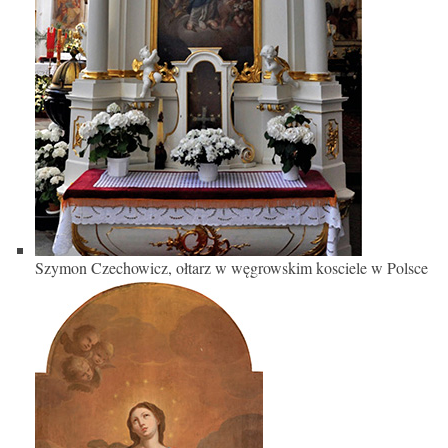
Szymon Czechowicz, ołtarz w węgrowskim kosciele w Polsce