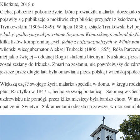
Klietkutė, 2018 r.
Ciche, pobożne i pokorne życie, które prowadziła malarka, doczekało się
pojawiły się publikacje o możliwie zbyt bliskiej przyjaźni z księdz
Trynkowskim (1805–1849). W lipcu 1838 r. ksiądz Trynkowski był poj
władzy, podtrzymywał powstanie Szymona Konarskiego, należał do 
kilka listów kompromitujących
jedną z najznaczniejszych w Wilnie pan
wileński wicegubernator Aleksej Trubecki (1806–1855). Róża Parcze
niej jak o świętej – oddanej Bogu i służeniu biednym. Na skutek prze
został zesłany do Irkucka. Zmarł na zesłaniu, nie powróciwszy do zdr
jeszcze przez długie lata była omawiana przez polską i wileńską społe
Większą część swojego życia malarka spędziła w domu, w kręgu rodzi
płuc. Raz tylko w 1847 r., będąc ze swoją bratanicą – Salomeą w Ciec
uzdrowisku nie pomógł, przez kilka miesięcy była bardzo chora. W na
opatrzeniu Świętymi Sakramentami odeszła na zawsze, w otoczeniu 