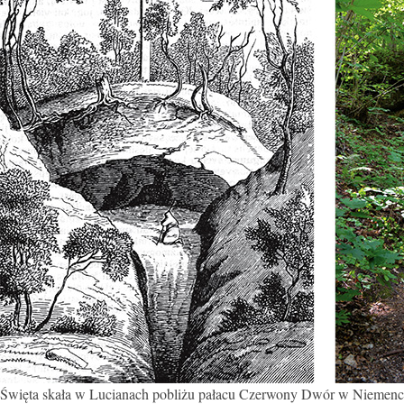
Święta skała w Lucianach pobliżu pałacu Czerwony Dwór w Niemenczynie