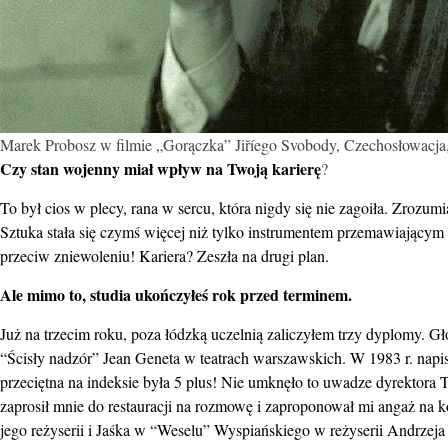
Marek Probosz w filmie „Gorączka” Jiříego Svobody, Czechosłowacja
Czy stan wojenny miał wpływ na Twoją karierę
?
To był cios w plecy, rana w sercu, która nigdy się nie zagoiła. Zrozumi
Sztuka stała się czymś więcej niż tylko instrumentem przemawiającym
przeciw zniewoleniu! Kariera? Zeszła na drugi plan.
Ale mimo to, studia ukończyłeś rok przed terminem.
Już na trzecim roku, poza łódzką uczelnią zaliczyłem trzy dyplomy. G
“Ścisły nadzór” Jean Geneta w teatrach warszawskich. W 1983 r. napis
przeciętna na indeksie była 5 plus! Nie umknęło to uwadze dyrektora
zaprosił mnie do restauracji na rozmowę i zaproponował mi angaż na
jego reżyserii i Jaśka w “Weselu” Wyspiańskiego w reżyserii Andrzeja 