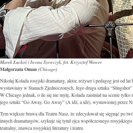
Marek Łuckoś i Iwona Szewczyk, fot. Krzysztof Wawer
Małgorzata Oman
(Chicago)
Nikołaj Kolada rosyjski dramaturg, aktor, reżyser i pedagog jest od la
wystawiany w Stanach Zjednoczonych. Jego druga sztuka “Slingshot” 
W Chicago jednak, o ile się nie mylę, Kolada zaistniał na scenie tyl
jego sztuki “Go Away, Go Away” (A idź, a idź), wystawionej przez Na
Tym większe brawa dla Teatru Nasz, że zdecydował się sięgnąć po twó
innych dramaturgów, szykuje się tytuł ojca współczesnego rosyjskiego
teatralny, znawca rosyjskiej literatury i teatru.