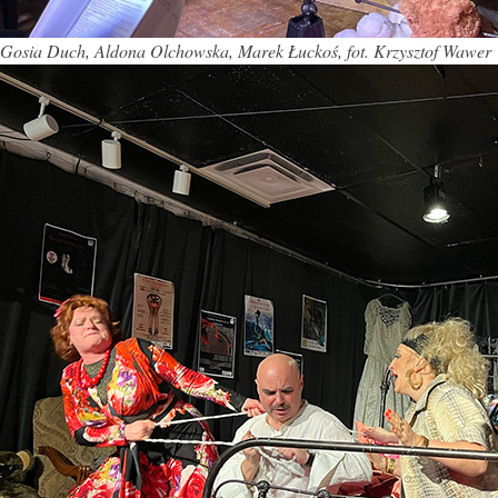
Gosia Duch, Aldona Olchowska, Marek Łuckoś, fot. Krzysztof Wawer