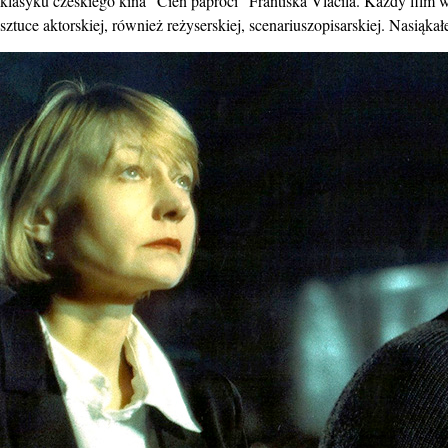
klasyku czeskiego kina “Cień paproci” Frantiśka Vlacila. Każdy film wn
sztuce aktorskiej, również reżyserskiej, scenariuszopisarskiej. Nasiąk