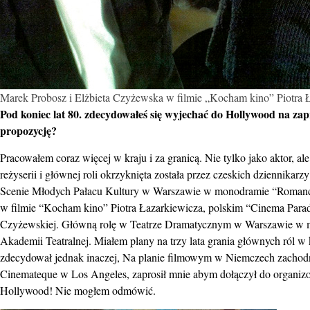
Marek Probosz i Elżbieta Czyżewska w filmie „Kocham kino” Piotra 
Pod koniec lat 80. zdecydowałeś się wyjechać do Hollywood na z
propozycję?
Pracowałem coraz więcej w kraju i za granicą. Nie tylko jako aktor, a
reżyserii i głównej roli okrzyknięta została przez czeskich dziennik
Scenie Młodych Pałacu Kultury w Warszawie w monodramie “Roman
w filmie “Kocham kino” Piotra Łazarkiewicza, polskim “Cinema Parad
Czyżewskiej. Główną rolę w Teatrze Dramatycznym w Warszawie w mu
Akademii Teatralnej. Miałem plany na trzy lata grania głównych ról w 
zdecydował jednak inaczej, Na planie filmowym w Niemczech zachodni
Cinemateque w Los Angeles, zaprosił mnie abym dołączył do organizo
Hollywood! Nie mogłem odmówić.