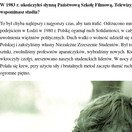
W 1983 r. ukończyłeś słynną Państwową Szkołę Filmową, Telewizyj
wspominasz studia?
To był chyba najlepszy i najgorszy czas, aby tam trafić. Odrzucono 
podejściem w Łodzi w 1980 r. Polskę ogarnął ruch Solidarności, w cały
uwolnienia więźniów politycznych. Duch walki o wolność udzielił się 
Polskiej i założyliśmy własny Niezależne Zrzeszenie Studentów. Był to
sztuki, zwolniliśmy profesorów aparatczyków, wybraliśmy nowych. Ki
wkroczyły czołgi, aresztowano naszych studenckich liderów. W nocy 
Polała się krew, przy użyciu siły i brutalnych metod zaczęto tłumić ru
ogromne piętno.