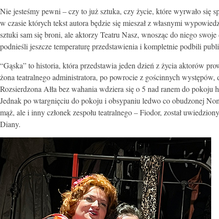
Nie jesteśmy pewni – czy to już sztuka, czy życie, które wyrwało się s
w czasie których tekst autora będzie się mieszał z własnymi wypowied
sztuki sam się broni, ale aktorzy Teatru Nasz, wnosząc do niego swoje
podnieśli jeszcze temperaturę przedstawienia i kompletnie podbili publ
“Gąska” to historia, która przedstawia jeden dzień z życia aktorów pro
żona teatralnego administratora, po powrocie z gościnnych występów, do
Rozsierdzona Ałła bez wahania wdziera się o 5 nad ranem do pokoju h
Jednak po wtargnięciu do pokoju i obsypaniu ledwo co obudzonej Nonn
mąż, ale i inny członek zespołu teatralnego – Fiodor, został uwiedziony
Diany.