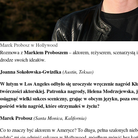
Marek Probosz w Hollywood
Markiem Proboszem
Rozmowa z
– aktorem, reżyserem, scenarzystą 
drodze swoich ideałów.
Joanna Sokołowska-Gwizdka
(Austin, Teksas)
W lutym w Los Angeles odbyło się uroczyste wręczenie nagród Kl
twórczości aktorskiej. Patronka nagrody, Helena Modrzejewska, j
osiągnąć wielki sukces sceniczny, grając w obcym języku, poza swo
pośród wielu nagród, które otrzymałeś w życiu?
Marek Probosz
(Santa Monica, Kalifornia)
Co to znaczy być aktorem w Ameryce? To długa, pełna szalonych nieb
udało” mi się odnieść sukcesu w Hollywood, mógłbym mówić bez końc