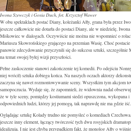
Iwona Szewczyk i Gosia Duch,
fot. Krzysztof Wawer
W obu spektaklach postać Diany, koleżanki Ałły, grana była przez Iw
jeszcze całkowicie nie dotarła do postaci Diany, ale w niedzielę, Iwo
Miśkowiec w dialogach. Oczywiście nie można nie wspomnieć o rolach
Mariusza Skowrońskiego grającego na przemian Wasię. Choć postacie m
panowie zdecydowanie przyczynili się do sukcesu sztuki, szczególni
na temat swojej byłej wizji przyszłości.
Pełne zaskoczenie stanowi zakończenie tej komedii. Po odejściu Nonny 
niej wrócił) sztuka dobiega końca. Na naszych oczach aktorzy dekonstr
zaczyna się nawet rozmontowywanie sceny. Wszystkim tym akcjom tow
samopoczucia. Wydaje się, że zapomnieli, że widownia nadal obserwu
że w tyle sceny, pomiędzy kostiumami siedzi opuszczona, wykopana i
odpowiednich ludzi, którzy jej pomogą, tak naprawdę nie ma gdzie iść.
Oglądając sztukę Kolady trudno nie pomyśleć o komediach Czechowa, k
jeszcze inny element, łączący twórczość tych dwu rosyjskich dramatopi
idealizują. I nie jest chyba przypadkiem fakt, że monolog Ałły o wi