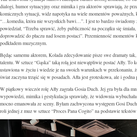
dialogi, humor sytuacyjny oraz mimika i gra aktorów sprawiają, że prz
komicznych sytuacji, widz napotyka na wiele momentów poważnych, kt
“…komedia, która nie wszystkich bawi…”. I jest to bardzo świadomy
powiedział, “Trzeba sprawić, żeby publiczność na początku się śmiał
doprowadzić do płaczu nad losem postaci”. Przemienność momentów 
podkładem muzycznym.
Będąc samemu aktorem, Kolada zdecydowanie pisze swe dramaty tak,
talentu. W sztuce “Gąska” taką rolą jest niewątpliwie postać Ałły. To 
ustawiona w życiu i wiedzie je na swoich warunkach w przekonaniu, że 
świat zaczyna trząść się w posadach. Ałła jest groteskowa, ale i godna
W piątkowy wieczór rolę Ałły zagrała Gosia Duch. Jej gra była dla m
wypowiedzi, mimika i gestykulacja sprawiały, że widownia wybuchała 
mocno emanowała ze sceny. Byłam zachwycona występem Gosi Duch i z
roli jednej z muz w sztuce “Proces Pana Cogito” na podstawie tekstów