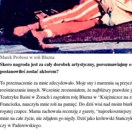
Marek Probosz w roli Błazna
Skoro nagroda jest za cały dorobek artystyczny, porozmawiajmy o
postanowiłeś zostać aktorem?
To przeznaczenie za mnie zdecydowało. Moje sny i marzenia są przycz
rozśmieszanie innych. Wcześnie zrozumiałem, że najbliższy prawdzie je
Teatrzyku Baśni w Żorach i zagrałem rolę Błazna w “Księżniczce na 
Franciszka, nauczyła mnie roli na pamięć. Do dziś wisi nad moim biur
rogatej czapce. Mama zachowala recenzję z gazety, “najrozkoszniejszy
mnie na całe życie, nie zdjąłem go nigdy. Dziś jako królewski Stańcz
czy w Paderewskiego.