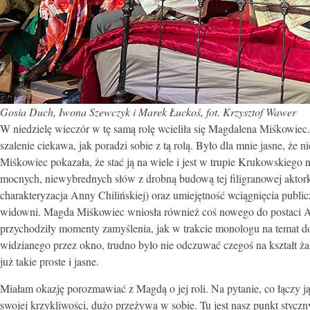
Gosia Duch, Iwona Szewczyk i Marek Łuckoś,
fot. Krzysztof Wawer
W niedzielę wieczór w tę samą rolę wcieliła się Magdalena Miśkowiec.
szalenie ciekawa, jak poradzi sobie z tą rolą. Było dla mnie jasne, że
Miśkowiec pokazała, że stać ją na wiele i jest w trupie Krukowskiego 
mocnych, niewybrednych słów z drobną budową tej filigranowej aktor
charakteryzacja Anny Chilińskiej) oraz umiejętność wciągnięcia publicz
widowni. Magda Miśkowiec wniosła również coś nowego do postaci Ałły
przychodziły momenty zamyślenia, jak w trakcie monologu na temat do
widzianego przez okno, trudno było nie odczuwać czegoś na kształt żalu
już takie proste i jasne.
Miałam okazję porozmawiać z Magdą o jej roli. Na pytanie, co łączy j
swojej krzykliwości, dużo przeżywa w sobie. Tu jest nasz punkt styczn