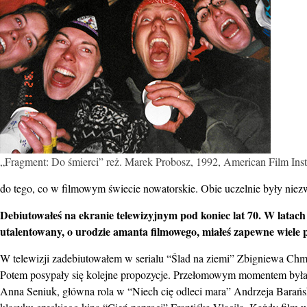
„Fragment: Do śmierci” reż. Marek Probosz, 1992, American Film Inst
do tego, co w filmowym świecie nowatorskie. Obie uczelnie były niez
Debiutowałeś na ekranie telewizyjnym pod koniec lat 70. W latach 
utalentowany, o urodzie amanta filmowego, miałeś zapewne wiele p
W telewizji zadebiutowałem w serialu “Ślad na ziemi” Zbigniewa Ch
Potem posypały się kolejne propozycje. Przełomowym momentem była
Anna Seniuk, główna rola w “Niech cię odleci mara” Andrzeja Barańs