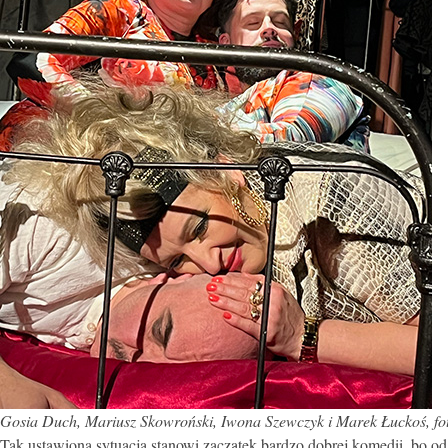
Gosia Duch, Mariusz Skowroński, Iwona Szewczyk i Marek Łuckoś,
fo
Tak ustawiona sytuacja stanowi zaczątek bardzo dobrej komedii, bo od 