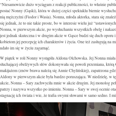
“Niesamowicie dużo wyciągam z reakcji publiczności, to właśnie publi
postać Nonny (Gąski), która w dużej części spektaklu biernie wysłuchuj
nią mężczyźni (Fiodor i Wasia). Nonna, młoda aktorka, stara się znaleź
się jednak, że to nie takie proste, bo w interesie wielu już “ustawiony
Nonna, w pierwszym akcie, po wysłuchaniu wszystkich obelg i nakazów,
jest jednak skuteczna i w drugim akcie w Gąsce budzi się duch oporu 
kobietom jej percepcję ich charakterów i życia. One też zasługują na mi
udało im się w życiu zagarnąć.
W piątek w roli Nonny wystąpiła Aldona Olchowska. Jej Nonna miała
słuchającej obelżywych słów dokonywała się powoli przemiana, którą 
makijażem (znów brawa należą się Annie Chylińskiej), zapatrzona gdz
Aldony w pierwszym akcie była bardzo poruszająca. W niedzielę, w t
akcie, Nonna – Sary zachwyciła mnie w akcie drugim. Jej monolog pełen
patrzy i nazywa wszystko po imieniu. Nonna – Sary w swej ocenie otacz
stagnację ich świata i wie, że trafia swymi słowami w samo sedno. I mim