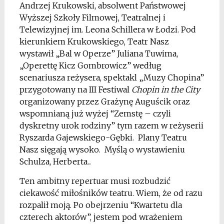
Andrzej Krukowski, absolwent Państwowej
Wyższej Szkoły Filmowej, Teatralnej i
Telewizyjnej im. Leona Schillera w Łodzi. Pod
kierunkiem Krukowskiego, Teatr Nasz
wystawił „Bal w Operze” Juliana Tuwima,
„Operettę Kicz Gombrowicz” według
scenariusza reżysera, spektakl „Muzy Chopina”
przygotowany na III Festiwal
Chopin in the City
organizowany przez Grażynę Auguścik oraz
wspomnianą już wyżej “Zemstę – czyli
dyskretny urok rodziny” tym razem w reżyserii
Ryszarda Gajewskiego-Gębki. Plany Teatru
Nasz sięgają wysoko. Myślą o wystawieniu
Schulza, Herberta.
..
Ten ambitny repertuar musi rozbudzić
ciekawość miłośników teatru. Wiem, że od razu
rozpalił moją. Po obejrzeniu “Kwartetu dla
czterech aktorów”, jestem pod wrażeniem