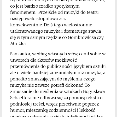
co jest bardzo rzadko spotykanym
fenomenem. Przejście od muzyki do teatru
następowało stopniowo acz
konsekwentnie. Dziś tego wielostronnie
utalentowanego muzyka i dramaturga stawia
się w tym samym rzędzie co Gombrowicza czy
Mrożka.
Sam autor, według własnych słów, cenił sobie w
utworach dla aktorów możliwość
przemówienia do publiczności językiem sztuki,
ale o wiele bardziej zrozumiałym niż muzyka, a
ponadto zmuszającym do myślenia, czego
muzyka nie zawsze potrafi dokonać. To
zmuszanie do myślenia w sztukach Bogusława
Schaeffera nie odbywa się za pomocą tekstu o
podniosłej treści, wręcz przeciwnie poprzez
humor, mieszankę codzienności i lekkość
przekazu odwołującą się do inteligencji widza.