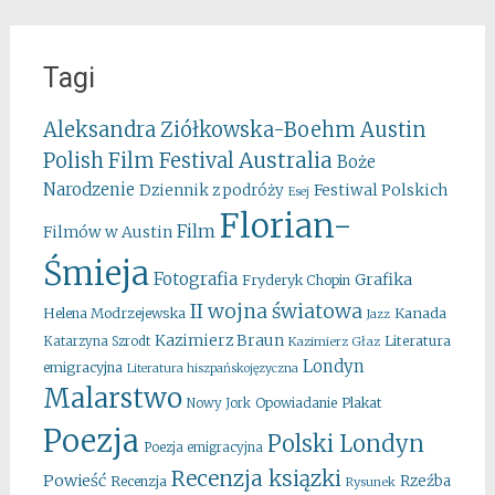
Tagi
Aleksandra Ziółkowska-Boehm
Austin
Australia
Polish Film Festival
Boże
Narodzenie
Festiwal Polskich
Dziennik z podróży
Esej
Florian-
Film
Filmów w Austin
Śmieja
Fotografia
Grafika
Fryderyk Chopin
II wojna światowa
Kanada
Helena Modrzejewska
Jazz
Kazimierz Braun
Literatura
Katarzyna Szrodt
Kazimierz Głaz
Londyn
emigracyjna
Literatura hiszpańskojęzyczna
Malarstwo
Opowiadanie
Plakat
Nowy Jork
Poezja
Polski Londyn
Poezja emigracyjna
Recenzja ksiązki
Powieść
Rzeźba
Recenzja
Rysunek