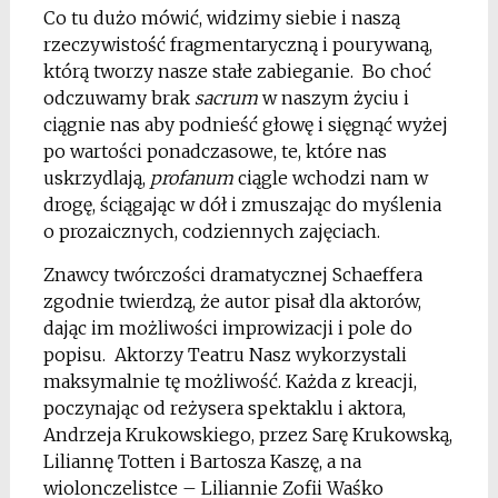
Co tu dużo mówić, widzimy siebie i naszą
rzeczywistość fragmentaryczną i pourywaną,
którą tworzy nasze stałe zabieganie. Bo choć
odczuwamy brak
sacrum
w naszym życiu i
ciągnie nas aby podnieść głowę i sięgnąć wyżej
po wartości ponadczasowe, te, które nas
uskrzydlają,
profanum
ciągle wchodzi nam w
drogę, ściągając w dół i zmuszając do myślenia
o prozaicznych, codziennych zajęciach.
Znawcy twórczości dramatycznej Schaeffera
zgodnie twierdzą, że autor pisał dla aktorów,
dając im możliwości improwizacji i pole do
popisu. Aktorzy Teatru Nasz wykorzystali
maksymalnie tę możliwość. Każda z kreacji,
poczynając od reżysera spektaklu i aktora,
Andrzeja Krukowskiego, przez Sarę Krukowską,
Liliannę Totten i Bartosza Kaszę, a na
wiolonczelistce – Liliannie Zofii Waśko