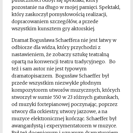
publiczności odbył się spektakl, który
pozostanie na długo w mojej pamięci. Spektakl,
który zaskoczył pomysłowością realizacji,
dopracowaniem szczegółów, a przede
wszystkim kunsztem gry aktorskiej.
Dramat Bogusława Schaeffera nie jest łatwy w
odbiorze dla widza, który przychodzi z
nastawieniem, że zobaczy sztukę teatralną
opartą na konwencji teatru tradycyjnego. Bo
też i sam autor nie jest typowym
dramatopisarzem. Bogusław Schaeffer był
przede wszystkim niezwykle płodnym
kompozytorem utworów muzycznych, których
stworzył w sumie 550 w 23 różnych gatunkach,
od muzyki fortepianowej poczynając, poprzez
utwory dla orkiestry, utwory jazzowe, a na
muzyce elektronicznej kończąc. Schaeffer był
awangardystą i experymentatorem w muzyce.
Był też docenionym i uznanym dramaturgiem,