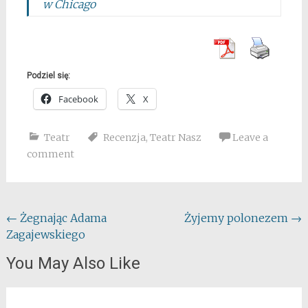
w Chicago
Podziel się:
Facebook
X
Teatr
Recenzja
,
Teatr Nasz
Leave a
comment
Post
←
Żegnając Adama
Żyjemy polonezem
→
Zagajewskiego
navigation
You May Also Like