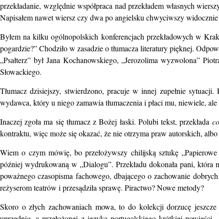
przekładanie, względnie współpraca nad przekładem własnych wierszy. 
Napisałem nawet wiersz czy dwa po angielsku chwyciwszy widocznie fa
Byłem na kilku ogólnopolskich konferencjach przekładowych w Krak
pogardzie?” Chodziło w zasadzie o tłumacza literatury pięknej. Odpowi
„Psałterz” był Jana Kochanowskiego, „Jerozolima wyzwolona” Piotr
Słowackiego.
Tłumacz dzisiejszy, stwierdzono, pracuje w innej zupełnie sytuacji.
wydawca, który u niego zamawia tłumaczenia i płaci mu, niewiele, ale 
Inaczej zgoła ma się tłumacz z Bożej łaski. Polubi tekst, przekłada
c
kontraktu, więc może się okazać, że nie otrzyma praw autorskich, albo 
Wiem o czym mówię, bo przełożywszy chilijską sztukę „Papierowe k
później wydrukowaną w „Dialogu”. Przekładu dokonała pani, która nie
poważnego czasopisma fachowego, dbającego o zachowanie dobrych m
reżyserom teatrów i przesądziła sprawę. Piractwo? Nowe metody?
Skoro o złych zachowaniach mowa, to do kolekcji dorzucę jeszc
uprzednio, a przełożonej z języka portugalskiego krótkiej powieści