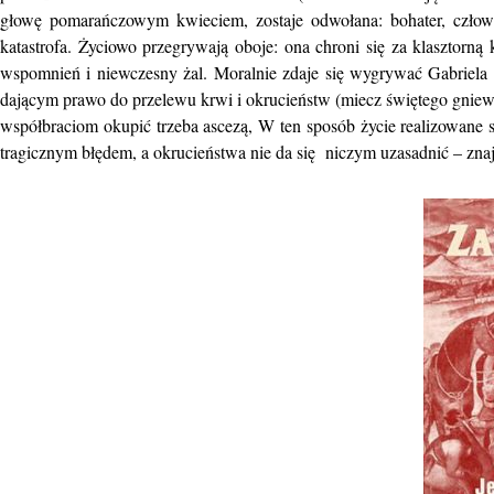
głowę pomarańczowym kwieciem, zostaje odwołana: bohater, człowie
katastrofa. Życiowo przegrywają oboje: ona chroni się za klasztor
wspomnień i niewczesny żal. Moralnie zdaje się wygrywać Gabriela I
dającym prawo do przelewu krwi i okrucieństw (miecz świętego gniewu j
współbraciom okupić trzeba ascezą, W ten sposób życie realizowane st
tragicznym błędem, a okrucieństwa nie da się niczym uzasadnić – znaj