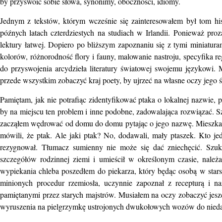
by przyswoić sobie słowa, synonimy, oboczności, idiomy.
Jednym z tekstów, którym wcześnie się zainteresowałem był tom his
późnych latach czterdziestych na studiach w Irlandii. Ponieważ proza
lektury łatwej. Dopiero po bliższym zapoznaniu się z tymi miniatura
kolorów, różnorodność flory i fauny, malowanie nastroju, specyfika r
do przyswojenia arcydzieła literatury światowej swojemu językowi. M
przede wszystkim zobaczyć kraj poety, by ujrzeć na własne oczy jego 
Pamiętam, jak nie potrafiąc zidentyfikować ptaka o lokalnej nazwie
by na miejscu ten problem i inne podobne, zadowalająca rozwiązać. 
zacząłem wędrować od domu do domu pytając o jego nazwę. Mieszkańcy 
mówili, że ptak. Ale jaki ptak? No, dodawali, mały ptaszek. Kto jed
rezygnował. Tłumacz sumienny nie może się dać zniechęcić. Szuk
szczegółów rodzinnej ziemi i umieścił w określonym czasie, nale
wypiekania chleba poszedłem do piekarza, który będąc osobą w stars
minionych procedur rzemiosła, uczynnie zapoznał z recepturą i 
pamiętanymi przez starych majstrów. Musiałem na oczy zobaczyć jeszc
wyruszenia na pielgrzymkę ustrojonych dwukołowych wozów do niedalek