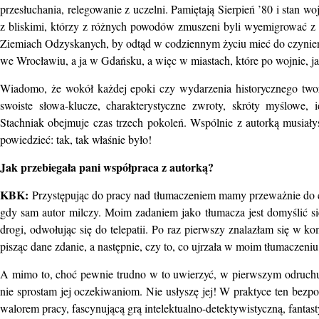
przesłuchania, relegowanie z uczelni. Pamiętają Sierpień ’80 i stan w
z bliskimi, którzy z różnych powodów zmuszeni byli wyemigrować z
Ziemiach Odzyskanych, by odtąd w codziennym życiu mieć do czynieni
we Wrocławiu, a ja w Gdańsku, a więc w miastach, które po wojnie, ja
Wiadomo, że wokół każdej epoki czy wydarzenia historycznego tworzy
swoiste słowa-klucze, charakterystyczne zwroty, skróty myślowe
Stachniak obejmuje czas trzech pokoleń. Wspólnie z autorką musiały
powiedzieć: tak, tak właśnie było!
Jak przebiegała pani współpraca z autorką?
KBK:
Przystępując do pracy nad tłumaczeniem mamy przeważnie do cz
gdy sam autor milczy. Moim zadaniem jako tłumacza jest domyślić s
drogi, odwołując się do telepatii. Po raz pierwszy znalazłam się w k
pisząc dane zdanie, a następnie, czy to, co ujrzała w moim tłumaczeni
A mimo to, choć pewnie trudno w to uwierzyć, w pierwszym odruchu p
nie sprostam jej oczekiwaniom. Nie usłyszę jej! W praktyce ten bezpoś
walorem pracy, fascynującą grą intelektualno-detektywistyczną, fant