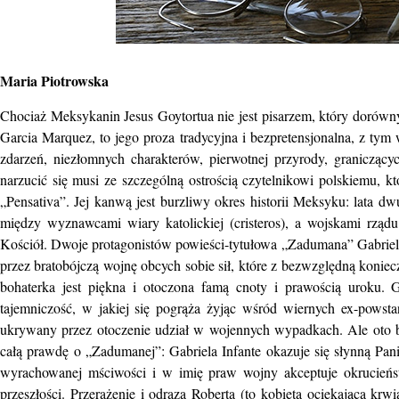
Maria Piotrowska
Chociaż Meksykanin Jesus Goytortua nie jest pisarzem, który dorówny
Garcia Marquez, to jego proza tradycyjna i bezpretensjonalna, z tym
zdarzeń, niezłomnych charakterów, pierwotnej przyrody, graniczących
narzucić się musi ze szczególną ostrością czytelnikowi polskiemu, kt
„Pensativa”. Jej kanwą jest burzliwy okres historii Meksyku: lata 
między wyznawcami wiary katolickiej (cristeros), a wojskami rząd
Kościół. Dwoje protagonistów powieści-tytułowa „Zadumana” Gabriel
przez bratobójczą wojnę obcych sobie sił, które z bezwzględną koniec
bohaterka jest piękna i otoczona famą cnoty i prawością uroku. Gł
tajemniczość, w jakiej się pogrąża żyjąc wśród wiernych ex-powstań
ukrywany przez otoczenie udział w wojennych wypadkach. Ale oto b
całą prawdę o „Zadumanej”: Gabriela Infante okazuje się słynną Panią
wyrachowanej mściwości i w imię praw wojny akceptuje okrucieńst
przeszłości. Przerażenie i odraza Roberta (to kobieta ociekająca krwi