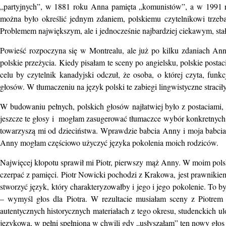
„partyjnych”, w 1881 roku Anna pamięta „komunistów”, a w 1991 r
można było określić jednym zdaniem, polskiemu czytelnikowi trzeb
Problemem największym, ale i jednocześnie najbardziej ciekawym, sta
Powieść rozpoczyna się w Montrealu, ale już po kilku zdaniach A
polskie przeżycia. Kiedy pisałam te sceny po angielsku, polskie pos
celu by czytelnik kanadyjski odczuł, że osoba, o której czyta, fu
głosów. W tłumaczeniu na język polski te zabiegi lingwistyczne straciły
W budowaniu pełnych, polskich głosów najłatwiej było z postaciami,
jeszcze te głosy i mogłam zasugerować tłumaczce wybór konkretnych
towarzyszą mi od dzieciństwa. Wprawdzie babcia Anny i moja babcia 
Anny mogłam częściowo użyczyć języka pokolenia moich rodziców.
Najwięcej kłopotu sprawił mi Piotr, pierwszy mąż Anny. W moim pols
czerpać z pamięci. Piotr Nowicki pochodzi z Krakowa, jest prawniki
stworzyć język, który charakteryzowałby i jego i jego pokolenie. To 
– wymyśl głos dla Piotra. W rezultacie musiałam sceny z Piotrem 
autentycznych historycznych materiałach z tego okresu, studenckich
językowa, w pełni spełniona w chwili gdy „usłyszałam” ten nowy głos 