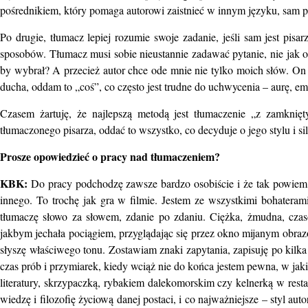
pośrednikiem, który pomaga autorowi zaistnieć w innym języku, sam prze
Po drugie, tłumacz lepiej rozumie swoje zadanie, jeśli sam jest pi
sposobów. Tłumacz musi sobie nieustannie zadawać pytanie, nie jak on 
by wybrał? A przecież autor chce ode mnie nie tylko moich słów. On 
ducha, oddam to „coś”, co często jest trudne do uchwycenia – aurę, emo
Czasem żartuję, że najlepszą metodą jest tłumaczenie „z zamkni
tłumaczonego pisarza, oddać to wszystko, co decyduje o jego stylu i sil
Prosze opowiedzieć o pracy nad tłumaczeniem?
KBK:
Do pracy podchodzę zawsze bardzo osobiście i że tak powiem 
innego. To trochę jak gra w filmie. Jestem ze wszystkimi bohateram
tłumaczę słowo za słowem, zdanie po zdaniu. Ciężka, żmudna, czaso
jakbym jechała pociągiem, przyglądając się przez okno mijanym obraz
słyszę właściwego tonu. Zostawiam znaki zapytania, zapisuję po kilka 
czas prób i przymiarek, kiedy wciąż nie do końca jestem pewna, w jaki
literatury, skrzypaczką, rybakiem dalekomorskim czy kelnerką w restau
wiedzę i filozofię życiową danej postaci, i co najważniejsze – styl a