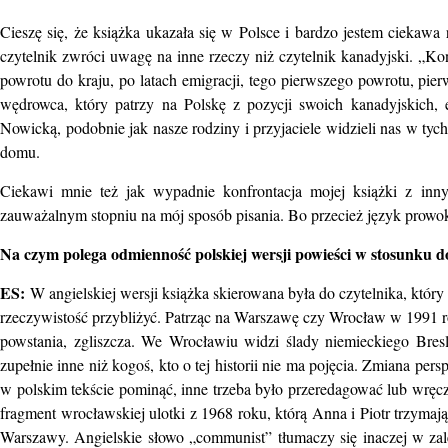
Cieszę się, że książka ukazała się w Polsce i bardzo jestem ciekawa r
czytelnik zwróci uwagę na inne rzeczy niż czytelnik kanadyjski. „K
powrotu do kraju, po latach emigracji, tego pierwszego powrotu, pie
wędrowca, który patrzy na Polskę z pozycji swoich kanadyjskich, 
Nowicką, podobnie jak nasze rodziny i przyjaciele widzieli nas w tyc
domu.
Ciekawi mnie też jak wypadnie konfrontacja mojej książki z inny
zauważalnym stopniu na mój sposób pisania. Bo przecież język prowok
Na czym polega odmienność polskiej wersji powieści w stosunku do
ES:
W angielskiej wersji książka skierowana była do czytelnika, który o
rzeczywistość przybliżyć. Patrząc na Warszawę czy Wrocław w 1991 roku
powstania, zgliszcza. We Wrocławiu widzi ślady niemieckiego Bresl
zupełnie inne niż kogoś, kto o tej historii nie ma pojęcia. Zmiana pe
w polskim tekście pominąć, inne trzeba było przeredagować lub wręc
fragment wrocławskiej ulotki z 1968 roku, którą Anna i Piotr trzymają
Warszawy. Angielskie słowo „communist” tłumaczy się inaczej w za