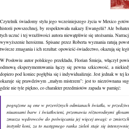
Czytelnik świadomy stylu jego wcześniejszego życia w Mexico gotów 
historii powszechnej, by respektowała nakazy Ewangelii? Ale bohater p
tych uczuć i tej wrażliwości autora niewątpliwie się utożsamia. Narra
wywyższenie heroizmu. Spisane przez Roberta wyznania ratują powsta
twórcze zmagania i ich rezultat: opowieść-świadectwo, okazują się legi
W Posłowiu autor polskiego przekładu, Florian Śmieja, włączył powieś
odmową eksperymentowania łączy się pewna szkicowość, a niekied
dopiero pod koniec pogłębia się i indywidualizuje. Jest jednak w tej 
okazuje się prawdziwym „małym mistrzem”: jest to niezrównana sug
gdzie nie tyle piękno, co charakter przedmiotów zapada w pamięć:
pogrążone są one w przeróżnych odmianach światła, w przedziwnej
niuansami barw i światłocieni, przemawia różnorodnymi głosami 
zmusza wędrowców do poświęcania jej więcej uwagi: o zmierzch
instynkt koni, za to następnego ranka zieleń staje się intensyw