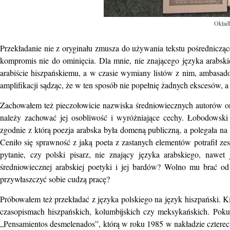
Okładk
Przekładanie nie z oryginału zmusza do używania tekstu pośrednicząceg
kompromis nie do ominięcia. Dla mnie, nie znającego języka arabs
arabiście hiszpańskiemu, a w czasie wymiany listów z nim, ambasador
amplifikacji sądząc, że w ten sposób nie popełnię żadnych ekscesów, a 
Zachowałem też pieczołowicie nazwiska średniowiecznych autorów ora
należy zachować jej osobliwość i wyróżniające cechy. Łobodowski n
zgodnie z którą poezja arabska była domeną publiczną, a polegała 
Ceniło się sprawność z jaką poeta z zastanych elementów potrafił ze
pytanie, czy polski pisarz, nie znający języka arabskiego, nawet
średniowiecznej arabskiej poetyki i jej bardów? Wolno mu brać od 
przywłaszczyć sobie cudzą pracę?
Próbowałem też przekładać z języka polskiego na język hiszpański. 
czasopismach hiszpańskich, kolumbijskich czy meksykańskich. Poku
„Pensamientos desmelenados”, którą w roku 1985 w nakładzie cztere