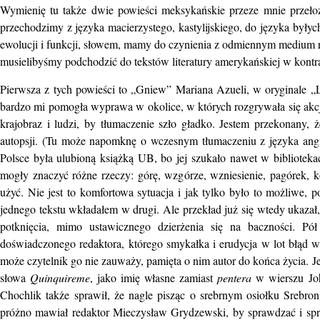
Wymienię tu także dwie powieści meksykańskie przeze mnie przełoż
przechodzimy z języka macierzystego, kastylijskiego, do języka byłych
ewolucji i funkcji, słowem, mamy do czynienia z odmiennym medium r
musielibyśmy podchodzić do tekstów literatury amerykańskiej w kontr
Pierwsza z tych powieści to „Gniew” Mariana Azueli, w oryginale „Lo
bardzo mi pomogła wyprawa w okolice, w których rozgrywała się akcj
krajobraz i ludzi, by tłumaczenie szło gładko. Jestem przekonany,
autopsji. (Tu może napomknę o wczesnym tłumaczeniu z języka angi
Polsce była ulubioną książką UB, bo jej szukało nawet w biblioteka
mogły znaczyć różne rzeczy: górę, wzgórze, wzniesienie, pagórek, k
użyć. Nie jest to komfortowa sytuacja i jak tylko było to możliwe, 
jednego tekstu wkładałem w drugi. Ale przekład już się wtedy ukazał,
potknięcia, mimo ustawicznego dzierżenia się na baczności. Pó
doświadczonego redaktora, którego smykałka i erudycja w lot błąd wy
może czytelnik go nie zauważy, pamięta o nim autor do końca życia. J
słowa
Quinquireme
, jako imię własne zamiast
pentera
w wierszu Joh
Chochlik także sprawił, że nagle pisząc o srebrnym osiołku Srebr
próżno mawiał redaktor Mieczysław Grydzewski, by sprawdzać i spra