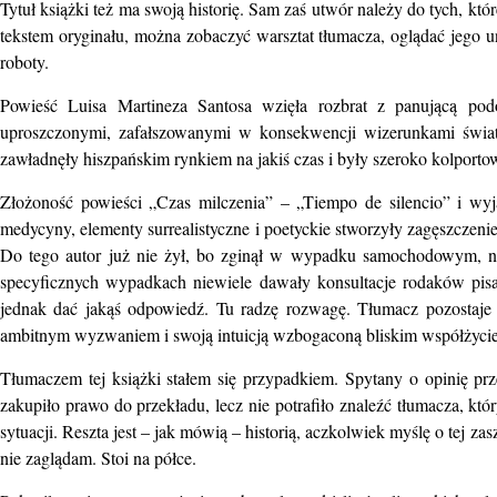
Tytuł książki też ma swoją historię. Sam zaś utwór należy do tych, kt
tekstem oryginału, można zobaczyć warsztat tłumacza, oglądać jego u
roboty.
Powieść Luisa Martineza Santosa wzięła rozbrat z panującą po
uproszczonymi, zafałszowanymi w konsekwencji wizerunkami świata
zawładnęły hiszpańskim rynkiem na jakiś czas i były szeroko kolport
Złożoność powieści „Czas milczenia” – „Tiempo de silencio” i wy
medycyny, elementy surrealistyczne i poetyckie stworzyły zagęszczenie 
Do tego autor już nie żył, bo zginął w wypadku samochodowym, nie
specyficznych wypadkach niewiele dawały konsultacje rodaków pisa
jednak dać jakąś odpowiedź. Tu radzę rozwagę. Tłumacz pozostaj
ambitnym wyzwaniem i swoją intuicją wzbogaconą bliskim współżyciem
Tłumaczem tej książki stałem się przypadkiem. Spytany o opinię p
zakupiło prawo do przekładu, lecz nie potrafiło znaleźć tłumacza, któ
sytuacji. Reszta jest – jak mówią – historią, aczkolwiek myślę o tej za
nie zaglądam. Stoi na półce.