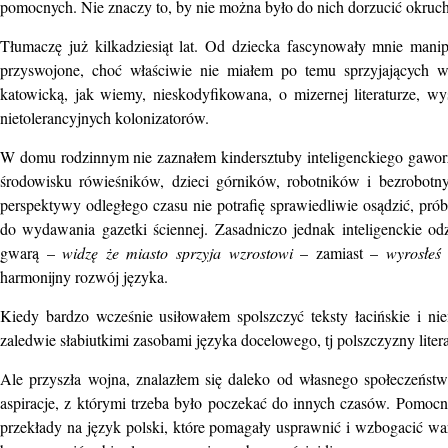
pomocnych. Nie znaczy to, by nie można było do nich dorzucić okruc
Tłumaczę już kilkadziesiąt lat. Od dziecka fascynowały mnie mani
przyswojone, choć właściwie nie miałem po temu sprzyjających 
katowicką, jak wiemy, nieskodyfikowana, o mizernej literaturze, w
nietolerancyjnych kolonizatorów.
W domu rodzinnym nie zaznałem kindersztuby inteligenckiego gaworz
środowisku rówieśników, dzieci górników, robotników i bezrobotn
perspektywy odległego czasu nie potrafię sprawiedliwie osądzić, pró
do wydawania gazetki ściennej. Zasadniczo jednak inteligenckie o
gwarą –
widzę że miasto sprzyja wzrostowi
– zamiast –
wyrosłeś
harmonijny rozwój języka.
Kiedy bardzo wcześnie usiłowałem spolszczyć teksty łacińskie i n
zaledwie słabiutkimi zasobami języka docelowego, tj polszczyzny liter
Ale przyszła wojna, znalazłem się daleko od własnego społeczeństw
aspiracje, z którymi trzeba było poczekać do innych czasów. Pomocn
przekłady na język polski, które pomagały usprawnić i wzbogacić war