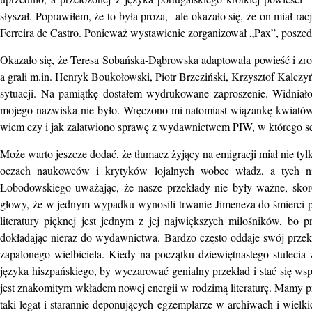
słyszał. Poprawiłem, że to była proza, ale okazało się, że on miał rac
Ferreira de Castro. Ponieważ wystawienie zorganizował „Pax”, poszed
Okazało się, że Teresa Sobańska-Dąbrowska adaptowała powieść i zrob
a grali m.in. Henryk Boukołowski, Piotr Brzeziński, Krzysztof Kalczy
sytuacji. Na pamiątkę dostałem wydrukowane zaproszenie. Widniało
mojego nazwiska nie było. Wręczono mi natomiast wiązankę kwiatów na
wiem czy i jak załatwiono sprawę z wydawnictwem PIW, w którego ser
Może warto jeszcze dodać, że tłumacz żyjący na emigracji miał nie tylko 
oczach naukowców i krytyków lojalnych wobec władz, a tych ni
Łobodowskiego uważając, że nasze przekłady nie były ważne, sko
głowy, że w jednym wypadku wynosili trwanie Jimeneza do śmierci 
literatury pięknej jest jednym z jej największych miłośników, bo 
dokładając nieraz do wydawnictwa. Bardzo często oddaje swój przekł
zapalonego wielbiciela. Kiedy na początku dziewiętnastego stulecia
języka hiszpańskiego, by wyczarować genialny przekład i stać się ws
jest znakomitym wkładem nowej energii w rodzimą literaturę. Mamy pr
taki legat i starannie deponujących egzemplarze w archiwach i wielk