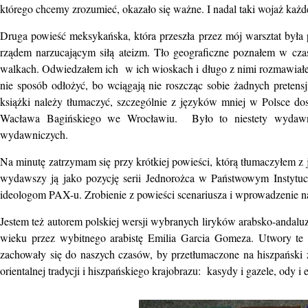
którego chcemy zrozumieć, okazało się ważne. I nadal taki wojaż ka
Druga powieść meksykańska, która przeszła przez mój warsztat była
rządem narzucającym siłą ateizm. Tło geograficzne poznałem w cza
walkach. Odwiedzałem ich w ich wioskach i długo z nimi rozmawiałe
nie sposób odłożyć, bo wciągają nie roszcząc sobie żadnych preten
książki należy tłumaczyć, szczególnie z języków mniej w Polsce 
Wacława Bagińskiego we Wrocławiu. Było to niestety wydawnict
wydawniczych.
Na minutę zatrzymam się przy krótkiej powieści, którą tłumaczyłem z j
wydawszy ją jako pozycję serii Jednorożca w Państwowym Instytuc
ideologom PAX-u. Zrobienie z powieści scenariusza i wprowadzenie n
Jestem też autorem polskiej wersji wybranych liryków arabsko-andalu
wieku przez wybitnego arabistę Emilia Garcia Gomeza. Utwory te 
zachowały się do naszych czasów, by przetłumaczone na hiszpański 
orientalnej tradycji i hiszpańskiego krajobrazu: kasydy i gazele, ody i 