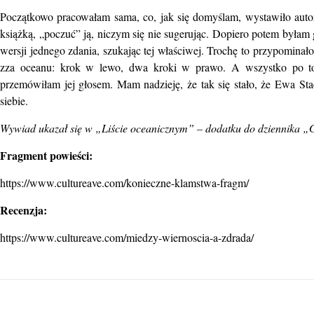
Początkowo pracowałam sama, co, jak się domyślam, wystawiło autor
książką, „poczuć” ją, niczym się nie sugerując. Dopiero potem była
wersji jednego zdania, szukając tej właściwej. Trochę to przypominał
zza oceanu: krok w lewo, dwa kroki w prawo. A wszystko po to
przemówiłam jej głosem. Mam nadzieję, że tak się stało, że Ewa St
siebie.
Wywiad ukazał się w „Liście oceanicznym” – dodatku do dziennika „
Fragment powieści:
https://www.cultureave.com/konieczne-klamstwa-fragm/
Recenzja:
https://www.cultureave.com/miedzy-wiernoscia-a-zdrada/