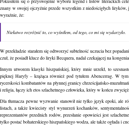
Pokusiłem się o przyswojenie wyboru legend i listów literackich c
znany w swojej ojczyźnie przede wszystkim z niedościgłych liryków, j
wyraźnie, że:
Niełatwo rozróżnić to, co wyśniłem, od tego, co mi się wydarzyło.
W przekładzie starałem się odtworzyć subtelność uczucia bez popadania
czuł, że posiadł klucz do liryki Becquera, nadal czekającej na kongen
Innym utworem klasyki hiszpańskiej, który mnie urzekł, to szesnas
pięknej Haryfy – krążąca również pod tytułem Abencerrag. W tym 
rycerskości kombatantów na płynnej granicy chrześcijańsko-muzułmań
i religia, łączy ich etos szlachetnego człowieka, który w końcu zwycięż
Dla tłumacza pewne wyzwanie stanowił nie tylko język epoki, ale 
listach, a także kwiecisty styl wynurzeń kochanków, sentymentalno
reprezentantów przednich rodów, przesłanie opowieści jest szlachetne
tylko postać bohaterskiego hiszpańskiego wodza, ale także ogłada i cn