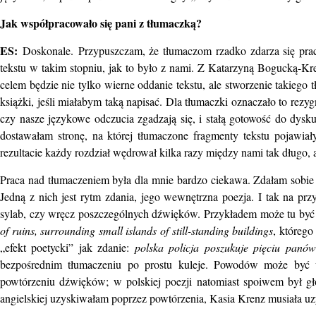
Jak współpracowało się pani z tłumaczką?
ES:
Doskonale.
Przypuszczam, że tłumaczom rzadko zdarza się prac
tekstu w takim stopniu, jak to było z nami. Z Katarzyną Bogucką-Kr
celem będzie nie tylko wierne oddanie tekstu, ale stworzenie takiego 
książki, jeśli miałabym taką napisać. Dla tłumaczki oznaczało to rez
czy nasze językowe odczucia zgadzają się, i stałą gotowość do dysku
dostawałam stronę, na której tłumaczone fragmenty tekstu pojawia
rezultacie każdy rozdział wędrował kilka razy między nami tak długo,
Praca nad tłumaczeniem była dla mnie bardzo ciekawa. Zdałam sobie p
Jedną z nich jest rytm zdania, jego wewnętrzna poezja. I tak na pr
sylab, czy wręcz poszczególnych dźwięków. Przykładem może tu być t
of ruins, surrounding small islands of still-standing buildings
, którego
„efekt poetycki” jak zdanie:
polska policja poszukuje pięciu panów
bezpośrednim tłumaczeniu po prostu kuleje. Powodów może być wiel
powtórzeniu dźwięków; w polskiej poezji natomiast spoiwem był gł
angielskiej uzyskiwałam poprzez powtórzenia, Kasia Krenz musiała uz