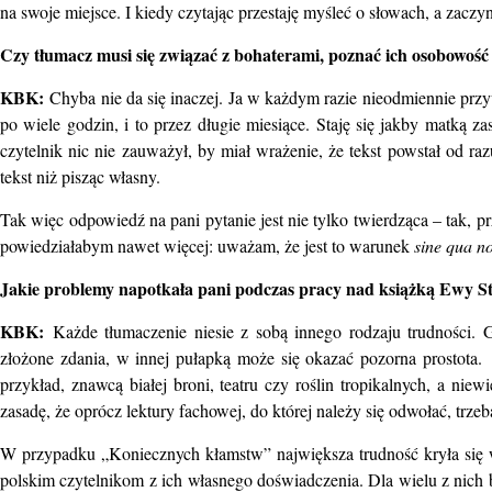
na swoje miejsce. I kiedy czytając przestaję myśleć o słowach, a zacz
Czy tłumacz musi się związać z bohaterami, poznać ich osobowość 
KBK:
Chyba nie da się inaczej. Ja w każdym razie nieodmiennie prz
po wiele godzin, i to przez długie miesiące. Staję się jakby matką za
czytelnik nic nie zauważył, by miał wrażenie, że tekst powstał od r
tekst niż pisząc własny.
Tak więc odpowiedź na pani pytanie jest nie tylko twierdząca – tak, pr
powiedziałabym nawet więcej: uważam, że jest to warunek
sine qua n
Jakie problemy napotkała pani podczas pracy nad książką Ewy S
KBK:
Każde tłumaczenie niesie z sobą innego rodzaju trudności.
złożone zdania, w innej pułapką może się okazać pozorna prostota.
przykład, znawcą białej broni, teatru czy roślin tropikalnych, a ni
zasadę, że oprócz lektury fachowej, do której należy się odwołać, trzeba
W przypadku „Koniecznych kłamstw” największa trudność kryła się w
polskim czytelnikom z ich własnego doświadczenia. Dla wielu z nich b