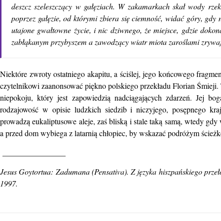
deszcz szeleszczący w gałęziach. W zakamarkach skał wody rzek
poprzez gałęzie, od którymi zbiera się ciemność, widać góry, gdy
utajone gwałtowne życie, i nic dziwnego, że miejsce, gdzie dokona
zabłąkanym przybyszem a zawodzący wiatr miota zaroślami zrywaj
Niektóre zwroty ostatniego akapitu, a ściślej, jego końcowego fragme
czytelnikowi zaanonsować piękno polskiego przekładu Florian Śmieji
niepokoju, który jest zapowiedzią nadciągających zdarzeń. Jej b
rodzajowość w opisie ludzkich siedzib i niczyjego, posępnego kr
prowadzą eukaliptusowe aleje, zaś bliską i stale taką samą, wtedy gdy
a przed dom wybiega z latarnią chłopiec, by wskazać podróżym ścież
_______________
Jesus Goytortua: Zadumana (Pensativa). Z języka hiszpańskiego prze
1997.