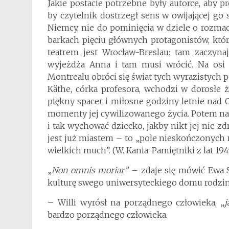
Jakie postacie potrzebne były autorce, aby
by czytelnik dostrzegł sens w owijającej go 
Niemcy, nie do pominięcia w dziele o rozma
barkach pięciu głównych protagonistów, któ
teatrem jest Wrocław-Breslau: tam zaczyna
wyjeżdża Anna i tam musi wrócić. Na osi ł
Montrealu obróci się świat tych wyrazistych p
Käthe, córka profesora, wchodzi w dorosłe 
piękny spacer i miłosne godziny letnie nad
momenty jej cywilizowanego życia. Potem nas
i tak wychować dziecko, jakby nikt jej nie zd
jest już miastem – to „pole nieskończonych ru
wielkich much”. (W. Kania: Pamiętniki z lat 194
„
Non omnis moriar”
– zdaje się mówić Ewa St
kulturę swego uniwersyteckiego domu rodzin
– Willi wyrósł na porządnego człowieka, „
j
bardzo porządnego człowieka.