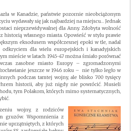
lazła w Kanadzie, państwie pozornie nieobciążonym
yciu wydawały się jak najbardziej na miejscu… Jednak
staci nieprzewidywalnej dla Anny. Zdobyta wolność
z historią własnego miasta. Opowieść w stylu prawie
iększym eksodusem współczesnej epoki w tle, nadal
 odkryciem dla wielu europejskich i kanadyjskich
w tym mieście w latach 1945-47 można śmiało porównać
 wówczas zasobne miasto Europy – zgromadzonymi
Wrocławianie jeszcze w 1946 roku – nie tylko legło w
 innych podczas tamtej wojny, ale blisko 700 tysięcy
rem historii, aby już nigdy nie powrócić. Musieli
hodu, tym Polakom, których mimo systematycznych,
bić.
zeniu wojny, z rodziców
ym gruzów. Wspomnienia z
nie uprzątniętych, z których
urów SS, zardzewiałe hełmy.