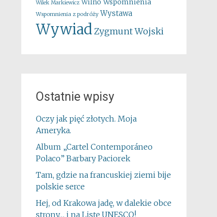
Wspomnienia
Wilno
Wilek Markiewicz
Wystawa
Wspomnienia z podróży
Wywiad
Zygmunt Wojski
Ostatnie wpisy
Oczy jak pięć złotych. Moja
Ameryka.
Album „Cartel Contemporáneo
Polaco” Barbary Paciorek
Tam, gdzie na francuskiej ziemi bije
polskie serce
Hej, od Krakowa jadę, w dalekie obce
strony… i na Listę UNESCO!