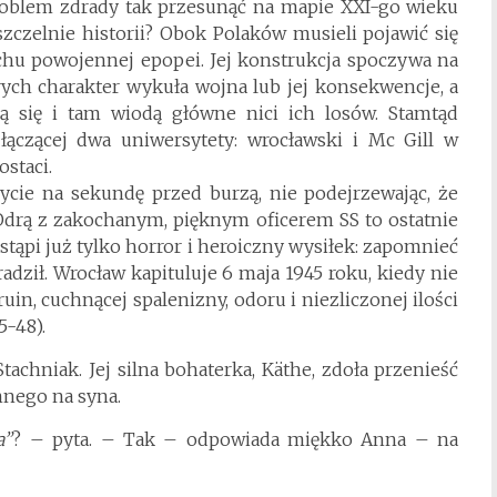
 problem zdrady tak przesunąć na mapie XXI-go wieku
szczelnie historii? Obok Polaków musieli pojawić się
chu powojennej epopei. Jej konstrukcja spoczywa na
rych charakter wykuła wojna lub jej konsekwencje, a
ją się i tam wiodą główne nici ich losów. Stamtąd
ączącej dwa uniwersytety: wrocławski i Mc Gill w
ostaci.
życie na sekundę przed burzą, nie podejrzewając, że
 Odrą z zakochanym, pięknym oficerem SS to ostatnie
tąpi już tylko horror i heroiczny wysiłek: zapomnieć
radził. Wrocław kapituluje 6 maja 1945 roku, kiedy nie
in, cuchnącej spalenizny, odoru i niezliczonej ilości
5-48).
achniak. Jej silna bohaterka, Käthe, zdoła przenieść
nego na syna.
a”
? – pyta. – Tak – odpowiada miękko Anna – na