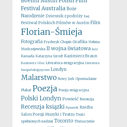
Boehm
Austin Polish Film
Australia
Festival
Boże
Narodzenie
Dziennik z podróży
Esej
Film
Festiwal Polskich Filmów w Austin
Florian-Śmieja
Fotografia
Grafika
Fryderyk Chopin
Helena
II wojna światowa
Modrzejewska
Jazz
Kazimierz Braun
Kanada
Katarzyna Szrodt
Literatura emigracyjna
Kazimierz Głaz
Literatura
Londyn
hiszpańskojęzyczna
Malarstwo
Opowiadanie
Nowy Jork
Poezja
Plakat
Poezja emigracyjna
Polski Londyn
Powieść
Recenzja
Recenzja ksiązki
Rzeźba
Rysunek
Salon Poezji Muzyki i Teatru
Teatr
Toronto
spełnionych nadziei
Tłumaczenie