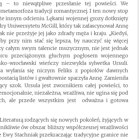
 – to niewątpliwe przesłanie tej powieści. We
 metamorfoza tradycji romantycznej. I ten nowy stop
że innym odcieniu. Lękami wojennej grozy dotknięty
dry Uniwersytetu McGill, który tak zafascynował Annę
k nie przeżyje jej jako zdrady męża i kraju. „Kiedyś,
 by przy nim stać się lepsza, by nauczyć się więcej
zy całym swym talencie muzycznym, nie jest jednak
sercu przeciążonym głuchym pogłosem wojennego
o-wrocławski wieńczy niezwykła sylwetka Ursuli.
tóra wyłania się niczym Feliks z popiołów dawnych
stacią listów i gwałtownie sparzyła Annę. Zamieniła
y szok. Ursula jest zwornikiem całej powieści, to
 emocjonalnie, niezależna, wrażliwa, nie ugina się pod
ch, ale przede wszystkim jest odważna i gotowa
Literaturą rodzących się nowych pokoleń, żyjących w
zenikliwie ów obszar bliższy współczesnej wrażliwości
e Ewy Stachniak przekraczając tradycyjne granice nie