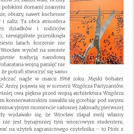
ę z polskimi domami znanymi
kie, obrazy, nawet kuchenne
r
i
saltz
. Ta obca atmosfera
ez dziadków i rodziców
, niewątpliwie przeniknęła
estu latach korzenie nie
 Wrocław wyrósł na swoiste
ążenie tradycją narodową
 Poharatana wojną pamięć nie
, że potrafi stworzyć się samo.
ę odczuć nagle w marcu 1968 roku. Męski bohater
ść Anny, pojawia się w scenerii Wzgórza Partyzantów,
śniej owa piękna przed wojną architektura Wzgórza
om konserwatorskim zawaliła się grzebiąc pod swymi
kulminacyjnym momencie radosnej żakinady, pierwszej
edy wydawało się, że Wrocław złapał swój własny
 nie jest bynajmniej tym wzorcowym studentem,
ować na użytek zagranicznego czytelnika – to Piotr z