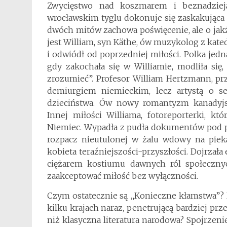
Zwycięstwo nad koszmarem i beznadzieją
wrocławskim tyglu dokonuje się zaskakująca
dwóch mitów zachowa poświęcenie, ale o jak
jest William, syn Käthe, ów muzykolog z kate
i odwiódł od poprzedniej miłości. Polka jedna
gdy zakochała się w Williamie, modliła się,
zrozumieć”. Profesor William Hertzmann, pr
demiurgiem niemieckim, lecz artystą o 
dzieciństwa. Ów nowy romantyzm kanadyjsk
Innej miłości Williama, fotoreporterki, k
Niemiec. Wypadła z pudła dokumentów pod po
rozpacz nieutulonej w żalu wdowy na piekąc
kobieta teraźniejszości-przyszłości. Dojrzała
ciężarem kostiumu dawnych ról społeczny
zaakceptować miłość bez wyłączności.
Czym ostatecznie są „Konieczne kłamstwa”? 
kilku krajach naraz, penetrującą bardziej pr
niż klasyczna literatura narodowa? Spojrzeni