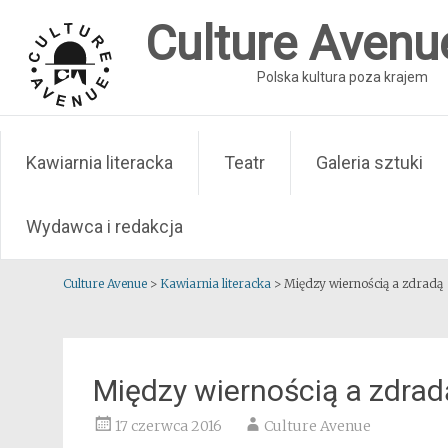
Skip
Culture Avenu
to
content
Polska kultura poza krajem
Kawiarnia literacka
Teatr
Galeria sztuki
Wydawca i redakcja
Culture Avenue
>
Kawiarnia literacka
>
Między wiernością a zdradą
Między wiernością a zdrad
17 czerwca 2016
Culture Avenue