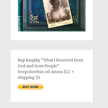
Kup książkę "What I Received from
God and from People"
bezpośrednio od autora $12 +
shipping $3