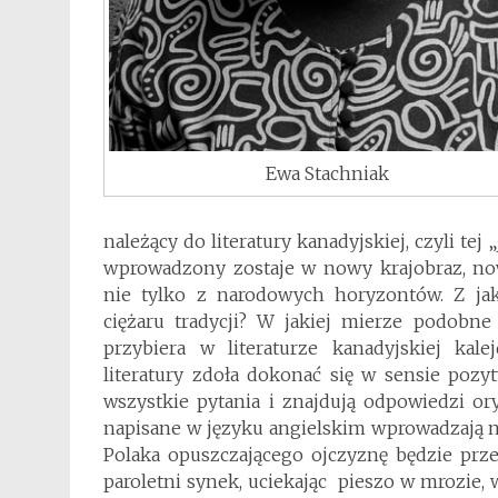
Ewa Stachniak
należący do literatury kanadyjskiej, czyli tej „
wprowadzony zostaje w nowy krajobraz, no
nie tylko z narodowych horyzontów. Z j
ciężaru tradycji? W jakiej mierze podobne
przybiera w literaturze kanadyjskiej kale
literatury zdoła dokonać się w sensie poz
wszystkie pytania i znajdują odpowiedzi o
napisane w języku angielskim wprowadzają na s
Polaka opuszczającego ojczyznę będzie prze
paroletni synek, uciekając pieszo w mrozie,