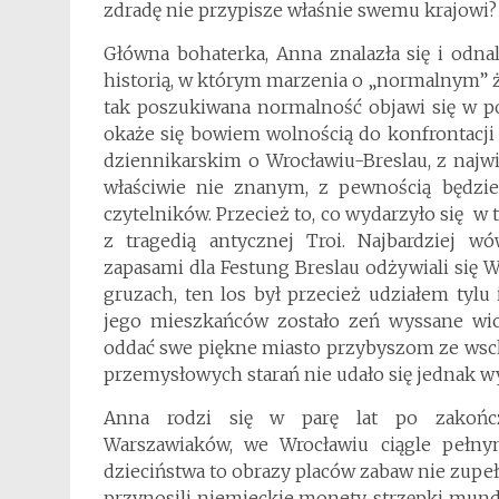
zdradę nie przypisze właśnie swemu krajowi?
Główna bohaterka, Anna znalazła się i odna
historią, w którym marzenia o „normalnym” ż
tak poszukiwana normalność objawi się w po
okaże się bowiem wolnością do konfrontacji 
dziennikarskim o Wrocławiu-Breslau, z najw
właściwie nie znanym, z pewnością będzie
czytelników. Przecież to, co wydarzyło się 
z tragedią antycznej Troi. Najbardziej
zapasami dla Festung Breslau odżywiali się 
gruzach, ten los był przecież udziałem tylu
jego mieszkańców zostało zeń wyssane wich
oddać swe piękne miasto przybyszom ze wsc
przemysłowych starań nie udało się jednak wy
Anna rodzi się w parę lat po zakońc
Warszawiaków, we Wrocławiu ciągle pełn
dzieciństwa to obrazy placów zabaw nie zupeł
przynosili niemieckie monety, strzępki mund