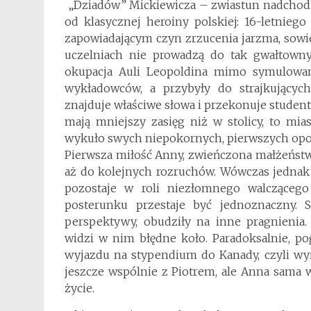
„Dziadów” Mickiewicza – zwiastun nadchodzą
od klasycznej heroiny polskiej: 16-letnie
zapowiadającym czyn zrzucenia jarzma, sowi
uczelniach nie prowadzą do tak gwałtowny
okupacja Auli Leopoldina mimo symulowan
wykładowców, a przybyły do strajkujących
znajduje właściwe słowa i przekonuje stude
mają mniejszy zasięg niż w stolicy, to mias
wykuło swych niepokornych, pierwszych opo
Pierwsza miłość Anny, zwieńczona małżeństw
aż do kolejnych rozruchów. Wówczas jednak s
pozostaje w roli niezłomnego walcząceg
posterunku przestaje być jednoznaczny. St
perspektywy, obudziły na inne pragnienia.
widzi w nim błędne koło. Paradoksalnie, poga
wyjazdu na stypendium do Kanady, czyli wy
jeszcze wspólnie z Piotrem, ale Anna sama 
życie.