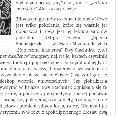
wybierać między „my” czy „oni” – „
tertium
non datur”
. Ale czy na prawdę?
Zdrada emigrantów to temat nie nowy. Nowe
jest tylko pokolenie, które się właśnie jej
dopuszcza i nowa jest jej lektura autorów
początku XXI-go wieku. „Optyka
Kanadyjczyka” – tak Marta Mizuro odczytała
„Konieczne kłamstwa” Ewy Stachniak, tytuł
par excellence”
emigracyjnej. Na jej kartach czytelnik
we widnokręgi poprzecinane stycznymi dobiegłymi
akimi demonami walczą bohaterowie wyzwoleni od
 wyzwolenie okaże się możliwe? Jaką konfigurację
jdoskop wartości uniwersalnych? Czy globalizacja
ytywnym? W książce Ewy Stachniak ogniskują się te
ryginalne, a podane z perspektywy godnej podziwu:
cenę trzy pokolenia, trzy kobiety, trzy kraje. I o ile
śladował problem zdrady kraju, to czy Niemka i jej
 w styczniu 1945 roku z apokaliptycznego Breslau ową