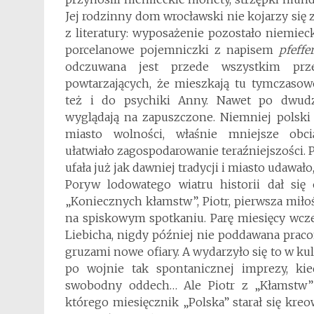
Jej rodzinny dom wrocławski nie kojarzy si
z literatury: wyposażenie pozostało niemiec
porcelanowe pojemniczki z napisem
pfeffe
odczuwana jest przede wszystkim prz
powtarzających, że mieszkają tu tymczasowo
też i do psychiki Anny. Nawet po dwudzi
wyglądają na zapuszczone. Niemniej polski
miasto wolności, właśnie mniejsze obci
ułatwiało zagospodarowanie teraźniejszości.
ufała już jak dawniej tradycji i miasto udawało
Poryw lodowatego wiatru historii dał si
„Koniecznych kłamstw”, Piotr, pierwsza miło
na spiskowym spotkaniu. Parę miesięcy wcze
Liebicha, nigdy później nie poddawana prac
gruzami nowe ofiary. A wydarzyło się to w 
po wojnie tak spontanicznej imprezy, ki
swobodny oddech… Ale Piotr z „Kłamstw”
którego miesięcznik „Polska” starał się kre