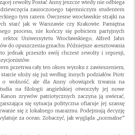
cej rewolty. Postać Anny jeszcze wtedy nie odbiega
go dziewczęcia zauroczonego tajemniczym studentem
eckiego tym razem. Ówczesne wrocławskie strajki na
ch starć jak w Warszawie czy Krakowie. Pamiętna
ego procesu, nie kończy się pobiciem partyjnych
 rektor Uniwersytetu Wrocławskiego, Alfred Jahn
ntów do opuszczenia gmachu. Późniejsze aresztowania
to jednak przeszło swój chrzest rewolty i represji,
zycjonistów.
em przetrwa cały ten okres wyroku z zawieszeniem,
tarcie ułoży się już według innych podziałów. Piotr
o o wolność, ale dla Anny obowiązek trwania na
udia na filologii angielskiej otworzyły jej nowe
 Kanon zrywów patriotycznych zaczyna ją uwierać,
rszająca się sytuacja polityczna ofiaruje jej szansę
rwanie się z lokalnego marazmu. Podejmują decyzję
wylatuje za ocean. Zobaczyć, jak wygląda „normalne”