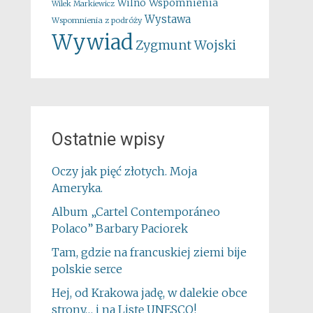
Wspomnienia
Wilno
Wilek Markiewicz
Wystawa
Wspomnienia z podróży
Wywiad
Zygmunt Wojski
Ostatnie wpisy
Oczy jak pięć złotych. Moja
Ameryka.
Album „Cartel Contemporáneo
Polaco” Barbary Paciorek
Tam, gdzie na francuskiej ziemi bije
polskie serce
Hej, od Krakowa jadę, w dalekie obce
strony… i na Listę UNESCO!