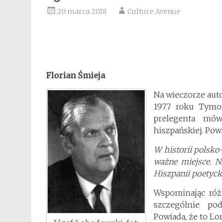
20 marca 2018
Culture Avenue
Florian Śmieja
Na wieczorze aut
1977 roku Tymon
prelegenta mów
hiszpańskiej. Pow
W historii polsk
ważne miejsce. N
Hiszpanii poetyckie
Wspominając róż
szczególnie pod
Powiada, że to Lo