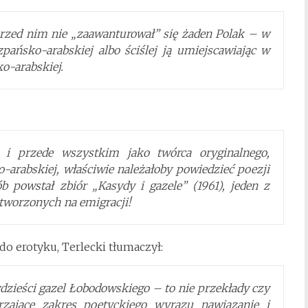
przed nim nie „zaawanturował” się żaden Polak – w
zpańsko-arabskiej albo ściślej ją umiejscawiając w
o-arabskiej.
ż i przede wszystkim jako twórca oryginalnego,
-arabskiej, właściwie należałoby powiedzieć poezji
b powstał zbiór „Kasydy i gazele” (1961), jeden z
stworzonych na emigracji!
do erotyku, Terlecki tłumaczył:
ydzieści gazel Łobodowskiego – to nie przekłady czy
erzające zakres poetyckiego wyrazu nawiązanie i