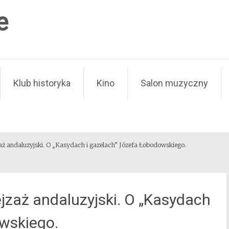
e
Klub historyka
Kino
Salon muzyczny
ż andaluzyjski. O „Kasydach i gazelach” Józefa Łobodowskiego.
jzaż andaluzyjski. O „Kasydach
owskiego.