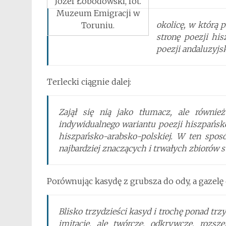
Józef Łobodowski, fot.
Muzeum Emigracji w
okolicę, w którą 
Toruniu.
stronę poezji his
poezji andaluzyjsk
Terlecki ciągnie dalej:
Zajął się nią jako tłumacz, ale równie
indywidualnego wariantu poezji hiszpańsko
hiszpańsko-arabsko-polskiej. W ten sposó
najbardziej znaczących i trwałych zbiorów 
Porównując kasydę z grubsza do ody, a gazelę 
Blisko trzydzieści kasyd i trochę ponad trz
imitacje, ale twórcze, odkrywcze, rozsz