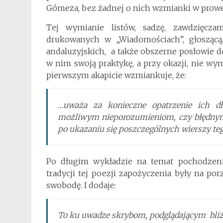
Gómeza, bez żadnej o nich wzmianki w prowe
Tej wymianie listów, sadzę, zawdzięcz
drukowanych w „Wiadomościach”, głoszącą,
andaluzyjskich, a także obszerne posłowie 
w nim swoją praktykę, a przy okazji, nie wy
pierwszym akapicie wzmiankuje, że:
…uważa za konieczne opatrzenie ich d
możliwym nieporozumieniom, czy błędnym i
po ukazaniu się poszczególnych wierszy tego
Po długim wykładzie na temat pochodzenia
tradycji tej poezji zapożyczenia były na p
swobodę. I dodaje:
To ku uwadze skrybom, podglądającym bliźn