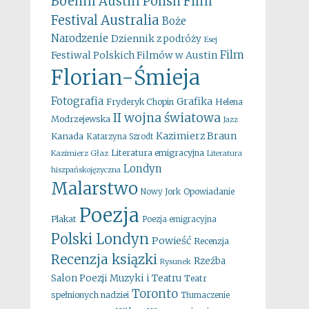
Boehm
Austin Polish Film
Australia
Festival
Boże
Narodzenie
Dziennik z podróży
Esej
Film
Festiwal Polskich Filmów w Austin
Florian-Śmieja
Fotografia
Grafika
Fryderyk Chopin
Helena
II wojna światowa
Modrzejewska
Jazz
Kazimierz Braun
Kanada
Katarzyna Szrodt
Literatura emigracyjna
Kazimierz Głaz
Literatura
Londyn
hiszpańskojęzyczna
Malarstwo
Opowiadanie
Nowy Jork
Poezja
Plakat
Poezja emigracyjna
Polski Londyn
Powieść
Recenzja
Recenzja ksiązki
Rzeźba
Rysunek
Salon Poezji Muzyki i Teatru
Teatr
Toronto
spełnionych nadziei
Tłumaczenie