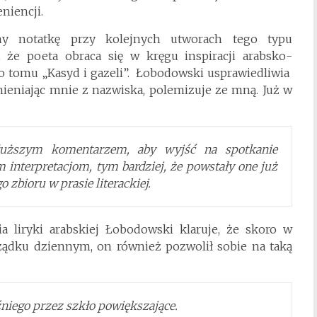
niencji.
amy notatkę przy kolejnych utworach tego typu
 że poeta obraca się w kręgu inspiracji arabsko-
do tomu „Kasyd i gazeli”. Łobodowski usprawiedliwia
mieniając mnie z nazwiska, polemizuje ze mną. Już w
łuższym komentarzem, aby wyjść na spotkanie
nterpretacjom, tym bardziej, że powstały one już
 zbioru w prasie literackiej.
 liryki arabskiej Łobodowski klaruje, że skoro w
orządku dziennym, on również pozwolił sobie na taką
iego przez szkło powiększające.