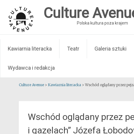
Skip
Culture Avenu
to
content
Polska kultura poza krajem
Kawiarnia literacka
Teatr
Galeria sztuki
Wydawca i redakcja
Culture Avenue
>
Kawiarnia literacka
>
Wschód oglądany przez pejza
Wschód oglądany przez pe
i gazelach” Józefa Łobod