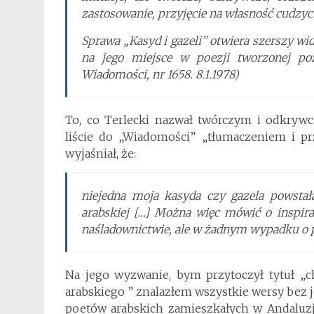
zastosowanie, przyjęcie na własność cudzyc
Sprawa „Kasyd i gazeli” otwiera szerszy wi
na jego miejsce w poezji tworzonej po
Wiadomości,
nr 1658. 8.1.1978)
To, co Terlecki nazwał twórczym i odkryw
liście do „Wiadomości” „tłumaczeniem i pr
wyjaśniał, że:
niejedna moja kasyda czy gazela powstał
arabskiej […] Można więc mówić o inspirac
naśladownictwie, ale w żadnym wypadku o p
Na jego wyzwanie, bym przytoczył tytuł „ch
arabskiego ” znalazłem wszystkie wersy bez
poetów arabskich zamieszkałych w Andaluzji