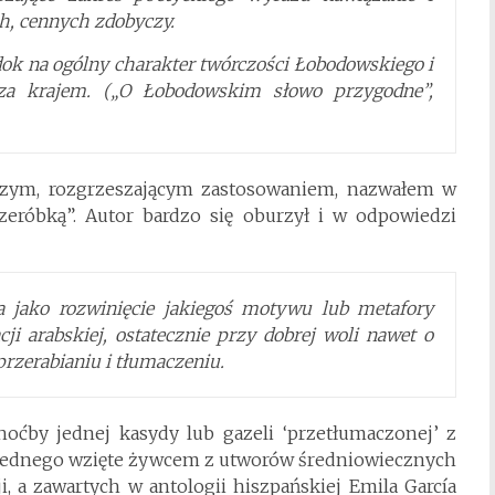
h, cennych zdobyczy.
dok na ogólny charakter twórczości Łobodowskiego i
za krajem. („O Łobodowskim słowo przygodne”,
czym, rozgrzeszającym zastosowaniem, nazwałem w
zeróbką”. Autor bardzo się oburzył i w odpowiedzi
a jako rozwinięcie jakiegoś motywu lub metafory
ji arabskiej, ostatecznie przy dobrej woli nawet o
rzerabianiu i tłumaczeniu.
oćby jednej kasydy lub gazeli ‘przetłumaczonej’ z
 jednego wzięte żywcem z utworów średniowiecznych
, a zawartych w antologii hiszpańskiej Emila García