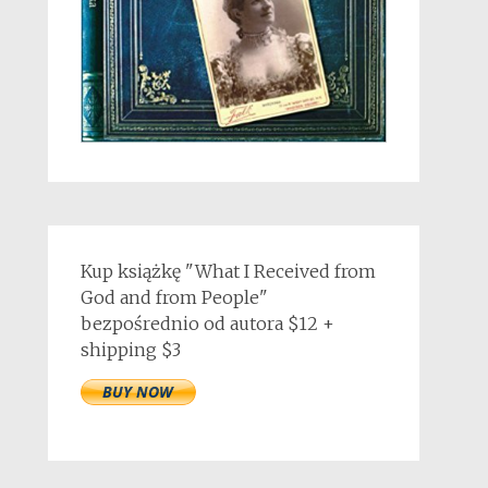
Kup książkę "What I Received from
God and from People"
bezpośrednio od autora $12 +
shipping $3