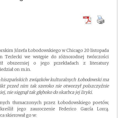
orskim Józefa Łobodowskiego w Chicago 20 listopada
 Terlecki we wstępie do różnorodnej twórczości
ił obszerniej o jego przekładach z literatury
iedział on m.in.
o-hiszpańskich związków kulturalnych Łobodowski ma
ikt przed nim tak szeroko nie otworzył polszczyźnie
j, nie sięgnął tak głęboko do skarbca jej liryki.
nych tłumaczonych przez Łobodowskiego poetów,
kreślił jego zauroczenie Federico García Lorcą.
rca skierował go w: