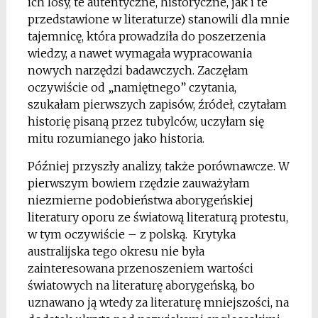
ich losy, te autentyczne, historyczne, jak i te
przedstawione w literaturze) stanowili dla mnie
tajemnicę, która prowadziła do poszerzenia
wiedzy, a nawet wymagała wypracowania
nowych narzędzi badawczych. Zaczęłam
oczywiście od „namiętnego” czytania,
szukałam pierwszych zapisów, źródeł, czytałam
historię pisaną przez tubylców, uczyłam się
mitu rozumianego jako historia.
Później przyszły analizy, także porównawcze. W
pierwszym bowiem rzędzie zauważyłam
niezmierne podobieństwa aborygeńskiej
literatury oporu ze światową literaturą protestu,
w tym oczywiście – z polską. Krytyka
australijska tego okresu nie była
zainteresowana przenoszeniem wartości
światowych na literaturę aborygeńską, bo
uznawano ją wtedy za literaturę mniejszości, na