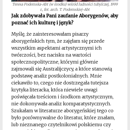
Teresa Podemska-Abt (w środku) wśród ludności tubylczej, 1999
r., fot. arch. T. Podemskiej-Abt
Jak zdobywała Pani zaufanie Aborygenów, aby
poznać ich kulturę i język?
Myślę, że zainteresowałam pisarzy
aborygeńskich tym, że zajęłam się przede
wszystkim aspektami artystycznymi ich
twórczości, bez nacisku na wartości
społecznopolityczne, którymi głównie
zajmowali się Australijczycy, a które stanowią
podstawę analiz postkolonialnych. Mnie
ciekawiło to, czego nie dostrzegała tutejsza
krytyka literacka, która niewiele uwagi
poświęcała treściom i środkom artystycznym,
nie dokonywała analiz komparatystycznych.
Szukałam w literaturze aborygeńskiej tego co
było porównywalne do literatur, które znałam,
lub ­nieznanego czytelnikowi polskiemu czy