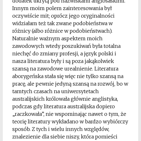
dodatek ukrytą pod nazwiskami anglosaskimi.
Innym moim polem zainteresowania był
oczywiście mit; oprócz jego oryginalności
widziałam też tak zwane podobieństwa w
różnicy (albo różnice w podobieństwach).
Naturalnie ważnym aspektem moich
zawodowych wtedy poszukiwań była totalna
niechęć do zmiany profesji, a język polski i
nasza literatura były i są poza jakąkolwiek
szansą na zawodowe urealnienie. Literatura
aborygeńska stała się więc nie tylko szansą na
pracę, ale pewnie jedyną szansą na rozwój, bo w
tamtych czasach na uniwersytetach
australijskich królowała głównie anglistyka,
podczas gdy literatura australijska dopiero
„raczkowała”, nie wspominając nawet o tym, że
teorię literatury wykładano w bardzo wybiórczy
sposób. Z tych i wielu innych względów,
znalezienie dla siebie niszy, która pomieści