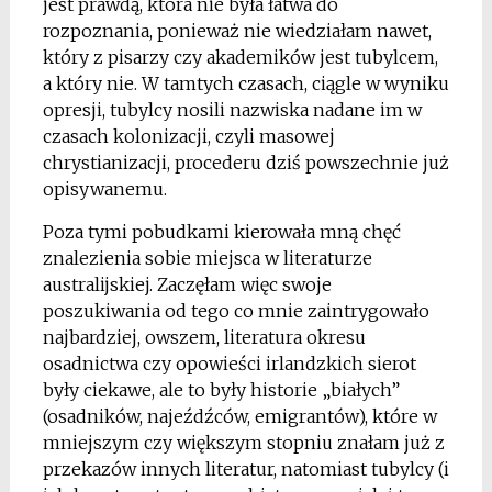
jest prawdą, która nie była łatwa do
rozpoznania, ponieważ nie wiedziałam nawet,
który z pisarzy czy akademików jest tubylcem,
a który nie. W tamtych czasach, ciągle w wyniku
opresji, tubylcy nosili nazwiska nadane im w
czasach kolonizacji, czyli masowej
chrystianizacji, procederu dziś powszechnie już
opisywanemu.
Poza tymi pobudkami kierowała mną chęć
znalezienia sobie miejsca w literaturze
australijskiej. Zaczęłam więc swoje
poszukiwania od tego co mnie zaintrygowało
najbardziej, owszem, literatura okresu
osadnictwa czy opowieści irlandzkich sierot
były ciekawe, ale to były historie „białych”
(osadników, najeźdźców, emigrantów), które w
mniejszym czy większym stopniu znałam już z
przekazów innych literatur, natomiast tubylcy (i