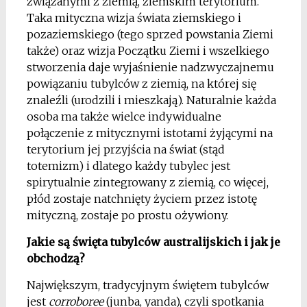
związanymi z ziemią, ziemskim terytorium.
Taka mityczna wizja świata ziemskiego i
pozaziemskiego (tego sprzed powstania Ziemi
także) oraz wizja Początku Ziemi i wszelkiego
stworzenia daje wyjaśnienie nadzwyczajnemu
powiązaniu tubylców z ziemią, na której się
znaleźli (urodzili i mieszkają). Naturalnie każda
osoba ma także wielce indywidualne
połączenie z mitycznymi istotami żyjącymi na
terytorium jej przyjścia na świat (stąd
totemizm) i dlatego każdy tubylec jest
spirytualnie zintegrowany z ziemią, co więcej,
płód zostaje natchnięty życiem przez istotę
mityczną, zostaje po prostu ożywiony.
Jakie są święta tubylców australijskich i jak je
obchodzą?
Największym, tradycyjnym świętem tubylców
jest
corroboree
(junba, yanda), czyli spotkania