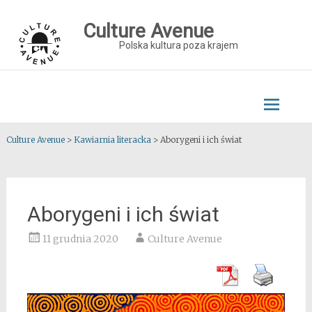
Skip
to
Culture Avenue
content
Polska kultura poza krajem
Culture Avenue
>
Kawiarnia literacka
>
Aborygeni i ich świat
Aborygeni i ich świat
11 grudnia 2020
Culture Avenue