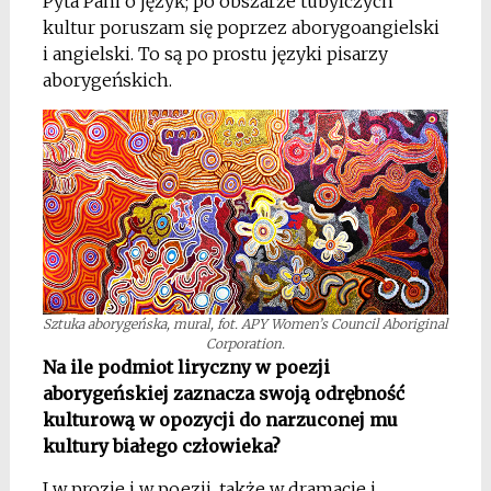
Pyta Pani o język; po obszarze tubylczych
kultur poruszam się poprzez aborygoangielski
i angielski. To są po prostu języki pisarzy
aborygeńskich.
Sztuka aborygeńska, mural, fot. APY Women’s Council Aboriginal
Corporation.
Na ile podmiot liryczny w poezji
aborygeńskiej zaznacza swoją odrębność
kulturową w opozycji do narzuconej mu
kultury białego człowieka?
I w prozie i w poezji, także w dramacie i