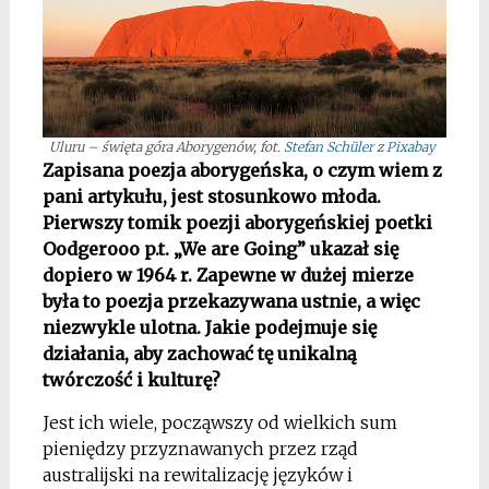
Uluru – święta góra Aborygenów, fot.
Stefan Schüler
z
Pixabay
Zapisana poezja aborygeńska, o czym wiem z
pani artykułu, jest stosunkowo młoda.
Pierwszy tomik poezji aborygeńskiej poetki
Oodgerooo p.t. „We are Going” ukazał się
dopiero w 1964 r. Zapewne w dużej mierze
była to poezja przekazywana ustnie, a więc
niezwykle ulotna. Jakie podejmuje się
działania, aby zachować tę unikalną
twórczość i kulturę?
Jest ich wiele, począwszy od wielkich sum
pieniędzy przyznawanych przez rząd
australijski na rewitalizację języków i