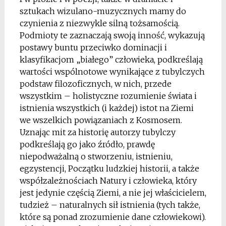
sztukach wizulano-muzycznych mamy do
czynienia z niezwykle silną tożsamością.
Podmioty te zaznaczają swoją inność, wykazują
postawy buntu przeciwko dominacji i
klasyfikacjom „białego” człowieka, podkreślają
wartości wspólnotowe wynikające z tubylczych
podstaw filozoficznych, w nich, przede
wszystkim – holistyczne rozumienie świata i
istnienia wszystkich (i każdej) istot na Ziemi
we wszelkich powiązaniach z Kosmosem.
Uznając mit za historię autorzy tubylczy
podkreślają go jako źródło, prawdę
niepodważalną o stworzeniu, istnieniu,
egzystencji, Początku ludzkiej historii, a także
współzależnościach Natury i człowieka, który
jest jedynie częścią Ziemi, a nie jej właścicielem,
tudzież – naturalnych sił istnienia (tych także,
które są ponad zrozumienie dane człowiekowi).