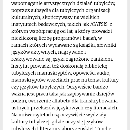
wspomaganie artystycznych działań tubylców,
poprzez subsydia dla tubylczych organizacji
kulturalnych, skończywszy na wielkich
instytutach badawczych, takich jak AIATSIS, z
którym współpracuję od lat, a który prowadzi
niezliczoną liczbę programów i badań, w
ramach których wydawane są książki, słowniki
języków aktywnych, nagrywane i
reaktywowane są języki zagrożone zanikiem.
Instytut prowadzi też doskonałą bibliotekę
tubylczych manuskryptów, opowieści audio,
manuskryptów wszelkich prac na temat kultury
czy języków tubylczych. Oczywiście bardzo
ważna jest praca taka jak zapisywanie dziejów
rodzin, tworzenie alfabetu dla transkrybowania
ustnych przekazów językowych czy literackich.
Na uniwersytetach są oczywiście wydziały
kultury tubylczej, gdzie uczy się języków
tubylczych i literatury aborygeńskiej. Trochę