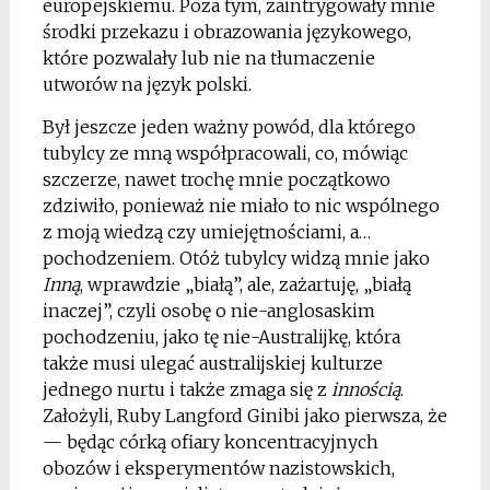
europejskiemu. Poza tym, zaintrygowały mnie
środki przekazu i obrazowania językowego,
które pozwalały lub nie na tłumaczenie
utworów na język polski.
Był jeszcze jeden ważny powód, dla którego
tubylcy ze mną współpracowali, co, mówiąc
szczerze, nawet trochę mnie początkowo
zdziwiło, ponieważ nie miało to nic wspólnego
z moją wiedzą czy umiejętnościami, a…
pochodzeniem. Otóż tubylcy widzą mnie jako
Inną
, wprawdzie „białą”, ale, zażartuję, „białą
inaczej”, czyli osobę o nie-anglosaskim
pochodzeniu, jako tę nie-Australijkę, która
także musi ulegać australijskiej kulturze
jednego nurtu i także zmaga się z
innością
.
Założyli, Ruby Langford Ginibi jako pierwsza, że
— będąc córką ofiary koncentracyjnych
obozów i eksperymentów nazistowskich,