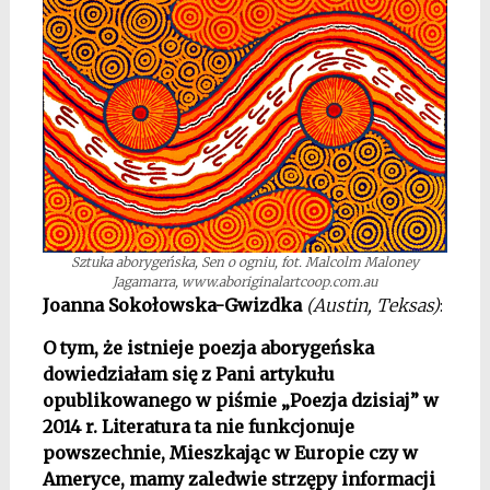
Sztuka aborygeńska, Sen o ogniu, fot. Malcolm Maloney
Jagamarra, www.aboriginalartcoop.com.au
Joanna Sokołowska-Gwizdka
(Austin, Teksas)
:
O tym, że istnieje poezja aborygeńska
dowiedziałam się z Pani artykułu
opublikowanego w piśmie „Poezja dzisiaj” w
2014 r. Literatura ta nie funkcjonuje
powszechnie, Mieszkając w Europie czy w
Ameryce, mamy zaledwie strzępy informacji