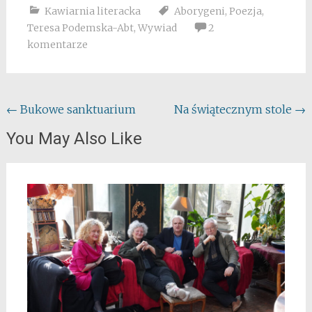
Kawiarnia literacka
Aborygeni
,
Poezja
,
Teresa Podemska-Abt
,
Wywiad
2
komentarze
Post
←
Bukowe sanktuarium
Na świątecznym stole
→
navigation
You May Also Like