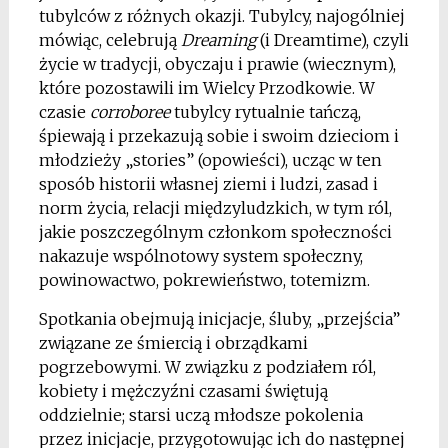
tubylców z różnych okazji. Tubylcy, najogólniej
mówiąc, celebrują
Dreaming
(i Dreamtime), czyli
życie w tradycji, obyczaju i prawie (wiecznym),
które pozostawili im Wielcy Przodkowie. W
czasie
corroboree
tubylcy rytualnie tańczą,
śpiewają i przekazują sobie i swoim dzieciom i
młodzieży „stories” (opowieści), ucząc w ten
sposób historii własnej ziemi i ludzi, zasad i
norm życia, relacji międzyludzkich, w tym ról,
jakie poszczególnym członkom społeczności
nakazuje wspólnotowy system społeczny,
powinowactwo, pokrewieństwo, totemizm.
Spotkania obejmują inicjacje, śluby, „przejścia”
związane ze śmiercią i obrządkami
pogrzebowymi. W związku z podziałem ról,
kobiety i mężczyźni czasami świętują
oddzielnie; starsi uczą młodsze pokolenia
przez inicjacje, przygotowując ich do następnej