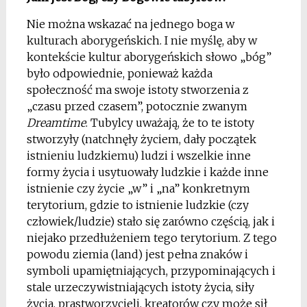
Nie można wskazać na jednego boga w
kulturach aborygeńskich. I nie myślę, aby w
kontekście kultur aborygeńskich słowo „bóg”
było odpowiednie, ponieważ każda
społeczność ma swoje istoty stworzenia z
„czasu przed czasem”, potocznie zwanym
Dreamtime
. Tubylcy uważają, że to te istoty
stworzyły (natchnęły życiem, dały początek
istnieniu ludzkiemu) ludzi i wszelkie inne
formy życia i usytuowały ludzkie i każde inne
istnienie czy życie „w” i „na” konkretnym
terytorium, gdzie to istnienie ludzkie (czy
człowiek/ludzie) stało się zarówno częścią, jak i
niejako przedłużeniem tego terytorium. Z tego
powodu ziemia (land) jest pełna znaków i
symboli upamiętniających, przypominających i
stale urzeczywistniających istoty życia, siły
życia, prastworzycieli, kreatorów czy może sił