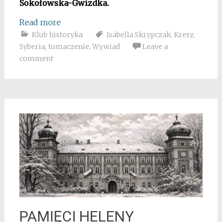
Sokołowska-Gwizdka.
Read more
Klub historyka
Isabella Skrypczak
,
Kresy
,
Syberia
,
tumaczenie
,
Wywiad
Leave a
comment
PAMIĘCI HELENY