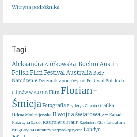
Witryna podróżnika
Tagi
Aleksandra Ziółkowska-Boehm
Austin
Australia
Polish Film Festival
Boże
Narodzenie
Festiwal Polskich
Dziennik z podróży
Esej
Florian-
Film
Filmów w Austin
Śmieja
Fotografia
Grafika
Fryderyk Chopin
II wojna światowa
Kanada
Helena Modrzejewska
Jazz
Kazimierz Braun
Literatura
Katarzyna Szrodt
Kazimierz Głaz
Londyn
emigracyjna
Literatura hiszpańskojęzyczna