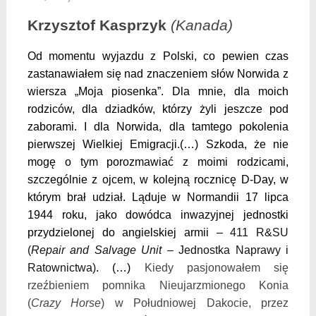
Krzysztof Kasprzyk
(Kanada)
Od momentu wyjazdu z Polski, co pewien czas
zastanawiałem się nad znaczeniem słów Norwida z
wiersza „Moja piosenka”. Dla mnie, dla moich
rodziców, dla dziadków, którzy żyli jeszcze pod
zaborami. I dla Norwida, dla tamtego pokolenia
pierwszej Wielkiej Emigracji.(…)
Szkoda, że nie
mogę o tym porozmawiać z moimi rodzicami,
szczególnie z ojcem, w kolejną rocznicę D-Day, w
którym brał udział. Ląduje w Normandii 17 lipca
1944 roku, jako dowódca inwazyjnej jednostki
przydzielonej do angielskiej armii –
411 R&SU
(
Repair and Salvage Unit
– Jednostka Naprawy i
Ratownictwa)
. (…)
Kiedy pasjonowałem się
rzeźbieniem pomnika Nieujarzmionego Konia
(
Crazy Horse
) w Południowej Dakocie, przez