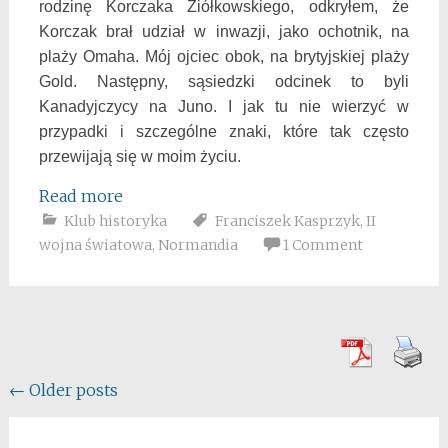
rodzinę Korczaka Ziółkowskiego, odkryłem, że
Korczak brał udział w inwazji, jako ochotnik, na
plaży Omaha. Mój ojciec obok, na brytyjskiej plaży
Gold. Następny, sąsiedzki odcinek to byli
Kanadyjczycy na Juno. I jak tu nie wierzyć w
przypadki i szczególne znaki, które tak często
przewijają się w moim życiu.
Read more
Klub historyka
Franciszek Kasprzyk
,
II
wojna światowa
,
Normandia
1 Comment
Posts
←
Older posts
navigation