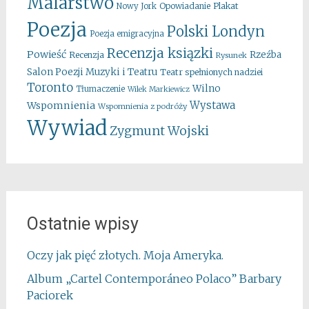
Malarstwo
Opowiadanie
Plakat
Nowy Jork
Poezja
Polski Londyn
Poezja emigracyjna
Recenzja ksiązki
Powieść
Rzeźba
Recenzja
Rysunek
Salon Poezji Muzyki i Teatru
Teatr spełnionych nadziei
Toronto
Wilno
Tłumaczenie
Wilek Markiewicz
Wystawa
Wspomnienia
Wspomnienia z podróży
Wywiad
Zygmunt Wojski
Ostatnie wpisy
Oczy jak pięć złotych. Moja Ameryka.
Album „Cartel Contemporáneo Polaco” Barbary
Paciorek