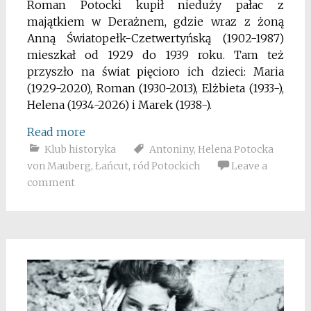
Roman Potocki kupił nieduży pałac z
majątkiem w Derażnem, gdzie wraz z żoną
Anną Światopełk-Czetwertyńską (1902-1987)
mieszkał od 1929 do 1939 roku. Tam też
przyszło na świat pięcioro ich dzieci: Maria
(1929-2020), Roman (1930-2013), Elżbieta (1933-),
Helena (1934-2026) i Marek (1938-).
Read more
Klub historyka
Antoniny
,
Helena Potocka
von Mauberg
,
Łańcut
,
ród Potockich
Leave a
comment