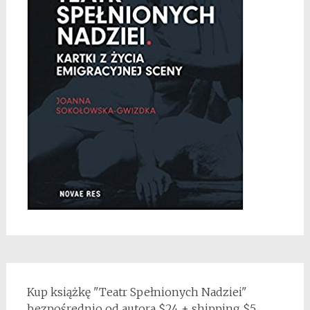
Kup książkę "Teatr Spełnionych Nadziei"
bezpośrednio od autora $24 + shipping $5