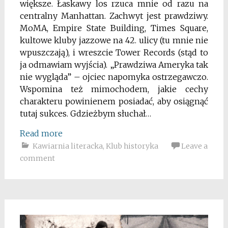
większe. Łaskawy los rzuca mnie od razu na
centralny Manhattan. Zachwyt jest prawdziwy.
MoMA, Empire State Building, Times Square,
kultowe kluby jazzowe na 42. ulicy (tu mnie nie
wpuszczają), i wreszcie Tower Records (stąd to
ja odmawiam wyjścia). „Prawdziwa Ameryka tak
nie wygląda” – ojciec napomyka ostrzegawczo.
Wspomina też mimochodem, jakie cechy
charakteru powinienem posiadać, aby osiągnąć
tutaj sukces. Gdzieżbym słuchał…
Read more
Kawiarnia literacka
,
Klub historyka
Leave a
comment