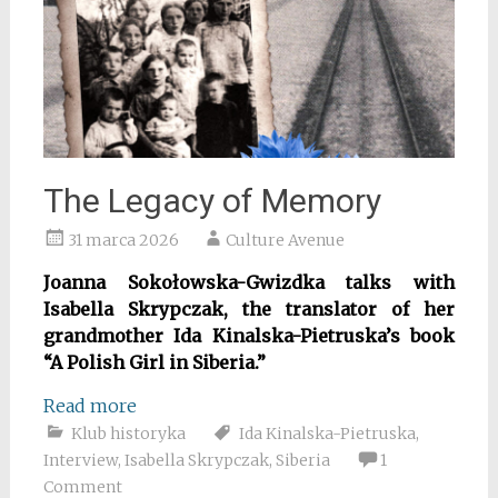
The Legacy of Memory
31 marca 2026
Culture Avenue
Joanna Sokołowska-Gwizdka talks with
Isabella Skrypczak, the translator of her
grandmother Ida Kinalska-Pietruska’s book
“A Polish Girl in Siberia.”
Read more
Klub historyka
Ida Kinalska-Pietruska
,
Interview
,
Isabella Skrypczak
,
Siberia
1
Comment