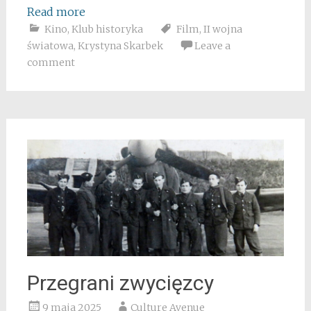
Read more
Kino
,
Klub historyka
Film
,
II wojna
światowa
,
Krystyna Skarbek
Leave a
comment
Przegrani zwycięzcy
9 maja 2025
Culture Avenue