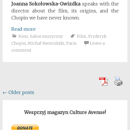
Joanna Sokołowska-Gwizdka
speaks with the
director about the film, its origins, and the
Chopin we have never known.
Read more
Kino
,
Salon muzyczny
Film
,
Fryderyk
Chopin
,
Michał Kwieciński
,
Paris
Leave a
comment
Posts
←
Older posts
navigation
Wesprzyj magazyn Culture Avenue!