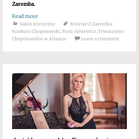
Zaremba.
Read more
Salon muzyczny
Bożena U. Zaremba
,
Konkurs Chopinowski
,
Piotr Alexewicz
,
Towarzysto
Chopinowskie w Atlancie
Leave a comment