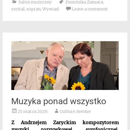
Salon muzyczny
Dominika Zamara
,
recital
,
sopran
,
Wywiad
Leave a comment
Muzyka ponad wszystko
25 marca 2026
Culture Avenue
Z Andrzejem Zaryckim kompozytorem
muzyki rozrywkowej, symfonicznej,