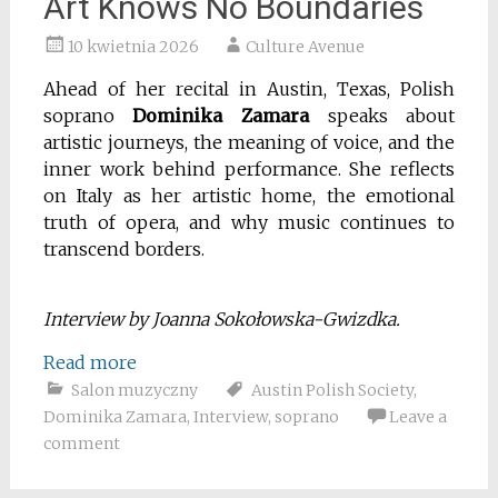
Art Knows No Boundaries
10 kwietnia 2026
Culture Avenue
Ahead of her recital in Austin, Texas, Polish
soprano
Dominika Zamara
speaks about
artistic journeys, the meaning of voice, and the
inner work behind performance. She reflects
on Italy as her artistic home, the emotional
truth of opera, and why music continues to
transcend borders.
Interview by Joanna Sokołowska-Gwizdka.
Read more
Salon muzyczny
Austin Polish Society
,
Dominika Zamara
,
Interview
,
soprano
Leave a
comment