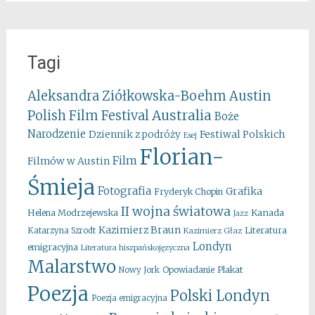
Tagi
Aleksandra Ziółkowska-Boehm
Austin
Australia
Polish Film Festival
Boże
Narodzenie
Festiwal Polskich
Dziennik z podróży
Esej
Florian-
Film
Filmów w Austin
Śmieja
Fotografia
Grafika
Fryderyk Chopin
II wojna światowa
Kanada
Helena Modrzejewska
Jazz
Kazimierz Braun
Literatura
Katarzyna Szrodt
Kazimierz Głaz
Londyn
emigracyjna
Literatura hiszpańskojęzyczna
Malarstwo
Opowiadanie
Plakat
Nowy Jork
Poezja
Polski Londyn
Poezja emigracyjna