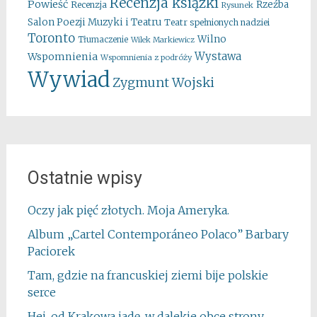
Recenzja ksiązki
Powieść
Rzeźba
Recenzja
Rysunek
Salon Poezji Muzyki i Teatru
Teatr spełnionych nadziei
Toronto
Wilno
Tłumaczenie
Wilek Markiewicz
Wystawa
Wspomnienia
Wspomnienia z podróży
Wywiad
Zygmunt Wojski
Ostatnie wpisy
Oczy jak pięć złotych. Moja Ameryka.
Album „Cartel Contemporáneo Polaco” Barbary
Paciorek
Tam, gdzie na francuskiej ziemi bije polskie
serce
Hej, od Krakowa jadę, w dalekie obce strony…