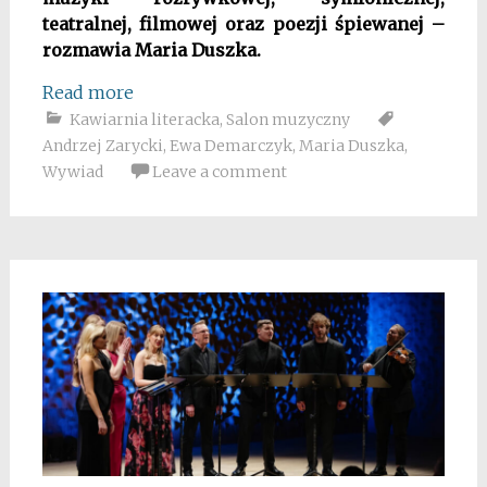
teatralnej, filmowej oraz poezji śpiewanej –
rozmawia Maria Duszka.
Read more
Kawiarnia literacka
,
Salon muzyczny
Andrzej Zarycki
,
Ewa Demarczyk
,
Maria Duszka
,
Wywiad
Leave a comment