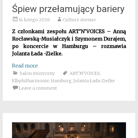
Śpiew przełamujący bariery
14 lutego 2026
Culture Avenue
Z członkami zespołu ART’N’VOICES – Anną
Rocławską-Musiałczyk i Szymonem Durajem,
po koncercie w Hamburgu – rozmawia
Jolanta Łada -Zielke.
Read more
Salon muzyczny
ART'N'VOICES
,
Elbphilharmonie
,
Hamburg
,
Jolanta Łada-Zielke
Leave a comment