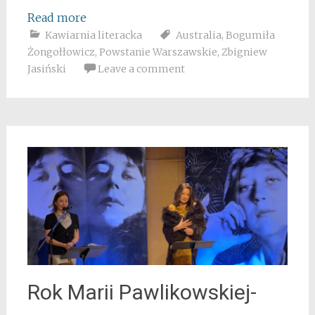
Read more
Kawiarnia literacka
Australia
,
Bogumiła
Żongołłowicz
,
Powstanie Warszawskie
,
Zbigniew
Jasiński
Leave a comment
Rok Marii Pawlikowskiej-