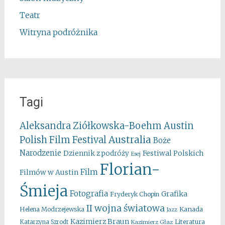
Teatr
Witryna podróżnika
Tagi
Aleksandra Ziółkowska-Boehm
Austin
Australia
Polish Film Festival
Boże
Narodzenie
Festiwal Polskich
Dziennik z podróży
Esej
Florian-
Film
Filmów w Austin
Śmieja
Fotografia
Grafika
Fryderyk Chopin
II wojna światowa
Kanada
Helena Modrzejewska
Jazz
Kazimierz Braun
Literatura
Katarzyna Szrodt
Kazimierz Głaz