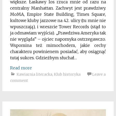
większe. Łaskawy los rzuca mnie od razu na
centralny Manhattan. Zachwyt jest prawdziwy.
MoMA, Empire State Building, Times Square,
kultowe kluby jazzowe na 42. ulicy (tu mnie nie
wpuszczają), i wreszcie Tower Records (stąd to
ja odmawiam wyjścia). „Prawdziwa Ameryka tak
nie wygląda” – ojciec napomyka ostrzegawczo.
Wspomina też mimochodem, jakie cechy
charakteru powinienem posiadać, aby osiągnąć
tutaj sukces. Gdzieżbym słuchał…
Read more
Kawiarnia literacka
,
Klub historyka
Leave a
comment