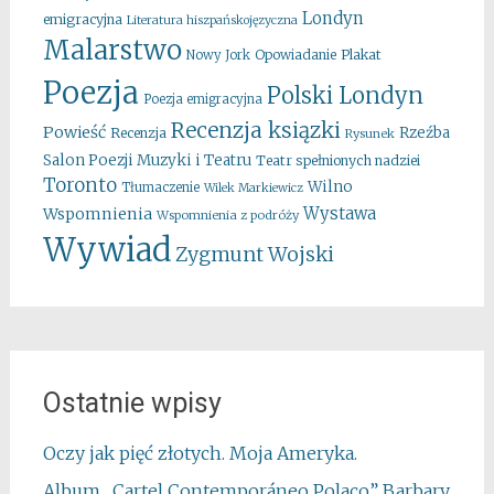
Londyn
emigracyjna
Literatura hiszpańskojęzyczna
Malarstwo
Opowiadanie
Plakat
Nowy Jork
Poezja
Polski Londyn
Poezja emigracyjna
Recenzja ksiązki
Powieść
Rzeźba
Recenzja
Rysunek
Salon Poezji Muzyki i Teatru
Teatr spełnionych nadziei
Toronto
Wilno
Tłumaczenie
Wilek Markiewicz
Wystawa
Wspomnienia
Wspomnienia z podróży
Wywiad
Zygmunt Wojski
Ostatnie wpisy
Oczy jak pięć złotych. Moja Ameryka.
Album „Cartel Contemporáneo Polaco” Barbary