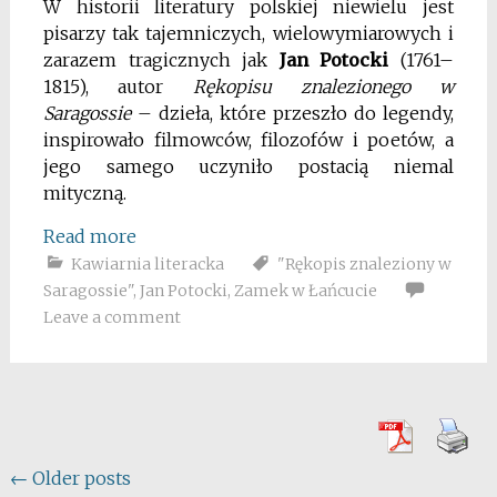
W historii literatury polskiej niewielu jest
pisarzy tak tajemniczych, wielowymiarowych i
zarazem tragicznych jak
Jan Potocki
(1761–
1815), autor
Rękopisu znalezionego w
Saragossie
– dzieła, które przeszło do legendy,
inspirowało filmowców, filozofów i poetów, a
jego samego uczyniło postacią niemal
mityczną.
Read more
Kawiarnia literacka
"Rękopis znaleziony w
Saragossie"
,
Jan Potocki
,
Zamek w Łańcucie
Leave a comment
Posts
←
Older posts