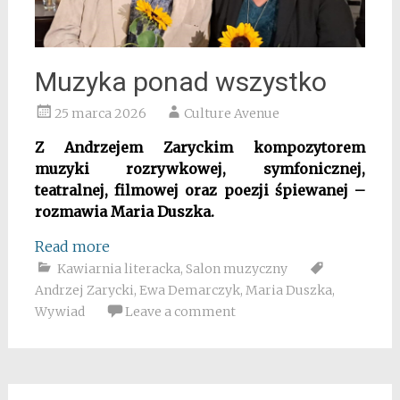
Muzyka ponad wszystko
25 marca 2026
Culture Avenue
Z Andrzejem Zaryckim kompozytorem
muzyki rozrywkowej, symfonicznej,
teatralnej, filmowej oraz poezji śpiewanej –
rozmawia Maria Duszka.
Read more
Kawiarnia literacka
,
Salon muzyczny
Andrzej Zarycki
,
Ewa Demarczyk
,
Maria Duszka
,
Wywiad
Leave a comment