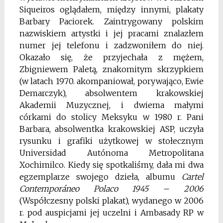
Siqueiros oglądałem, między innymi, plakaty
Barbary Paciorek. Zaintrygowany polskim
nazwiskiem artystki i jej pracami znalazłem
numer jej telefonu i zadzwoniłem do niej.
Okazało się, że przyjechała z mężem,
Zbigniewem Paletą, znakomitym skrzypkiem
(w latach 1970. akompaniował, porywająco, Ewie
Demarczyk), absolwentem krakowskiej
Akademii Muzycznej, i dwiema małymi
córkami do stolicy Meksyku w 1980 r. Pani
Barbara, absolwentka krakowskiej ASP, uczyła
rysunku i grafiki użytkowej w stołecznym
Universidad Autónoma Metropolitana
Xochimilco. Kiedy się spotkaliśmy, dała mi dwa
egzemplarze swojego dzieła, albumu
Cartel
Contemporáneo Polaco 1945 – 2006
(Współczesny polski plakat), wydanego w 2006
r. pod auspicjami jej uczelni i Ambasady RP w