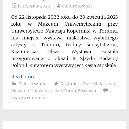
18 stycznia 2023
Culture Avenue
Od 22 listopada 2022 roku do 28 kwietnia 2023
roku w Muzeum Uniwersyteckim przy
Uniwersytecie Mikołaja Kopernika w Toruniu,
ma miejsce wystawa malarstwa wybitnego
artysty z Toronto, twórcy sensybilizmu,
Kazimierza Głaza. Wystawa została
przygotowana z okazji II Zjazdu Badaczy
Polonii. Kuratorem wystawy jest Kasia Moskała.
Read more
Galeria sztuki
Kazimierz Głaz
,
Malarstwo
,
Muzeum Uniwersyteckie
,
Toruń
,
Wystawa
Leave a comment