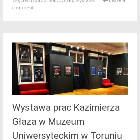
Wojciech Antoni Sobczyński
,
Wystawa
Leave a
comment
Wystawa prac Kazimierza
Głaza w Muzeum
Uniwersyteckim w Toruniu