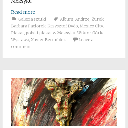
Meksyku.
Read more
Galeria sztuki
Album
,
Andrzej Żurek
,
Barbara Paciorek
,
Krzysztof Dydo
,
Mexico City
,
Plakat
,
polski plakat w Meksyku
,
Wiktor Górka
,
Wystawa
,
Xavier Bermúdez
Leave a
comment