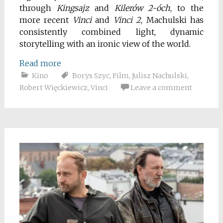
through
Kingsajz
and
Kilerów 2-óch
, to the
more recent
Vinci
and
Vinci 2
, Machulski has
consistently combined light, dynamic
storytelling with an ironic view of the world.
Read more
Kino
Borys Szyc
,
Film
,
Julisz Nachulski
,
Robert Więckiewicz
,
Vinci
Leave a comment