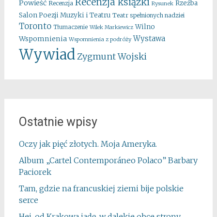
Recenzja ksiązki
Powieść
Rzeźba
Recenzja
Rysunek
Salon Poezji Muzyki i Teatru
Teatr spełnionych nadziei
Toronto
Wilno
Tłumaczenie
Wilek Markiewicz
Wystawa
Wspomnienia
Wspomnienia z podróży
Wywiad
Zygmunt Wojski
Ostatnie wpisy
Oczy jak pięć złotych. Moja Ameryka.
Album „Cartel Contemporáneo Polaco” Barbary
Paciorek
Tam, gdzie na francuskiej ziemi bije polskie
serce
Hej, od Krakowa jadę, w dalekie obce strony…