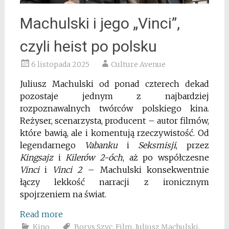
Machulski i jego „Vinci”,
czyli heist po polsku
6 listopada 2025
Culture Avenue
Juliusz Machulski od ponad czterech dekad
pozostaje jednym z najbardziej
rozpoznawalnych twórców polskiego kina.
Reżyser, scenarzysta, producent – autor filmów,
które bawią, ale i komentują rzeczywistość. Od
legendarnego
Vabanku
i
Seksmisji
, przez
Kingsajz
i
Kilerów 2-óch
, aż po współczesne
Vinci
i
Vinci 2
– Machulski konsekwentnie
łączy lekkość narracji z ironicznym
spojrzeniem na świat.
Read more
Kino
Borys Szyc
,
Film
,
Juliusz Machulski
,