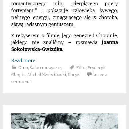
romantycznego mitu „cierpiącego poety
fortepianu” i pokazuje człowieka żywego,
pełnego energii, zmagającego się z chorobą,
sławą i własnym geniuszem.
Z reżyserem o filmie, jego genezie i Chopinie,
jakiego nie znaliśmy – rozmawia
Joanna
Sokołowska-Gwizdka.
Read more
Kino
,
Salon muzyczny
Film
,
Fryderyk
Chopin
,
Michał Kwiecińaski
,
Paryż
Leave a
comment