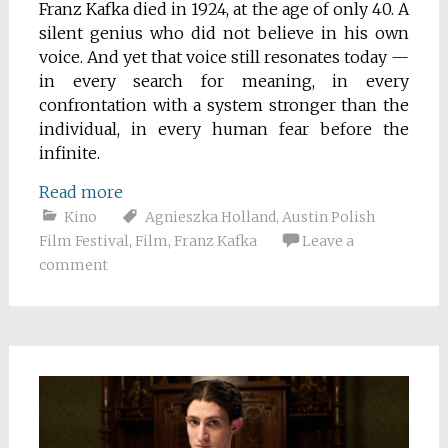
Franz Kafka died in 1924, at the age of only 40. A
silent genius who did not believe in his own
voice. And yet that voice still resonates today —
in every search for meaning, in every
confrontation with a system stronger than the
individual, in every human fear before the
infinite.
Read more
Kino
Agnieszka Holland
,
Austin Polish
Film Festival
,
Film
,
Franz Kafka
Leave a
comment