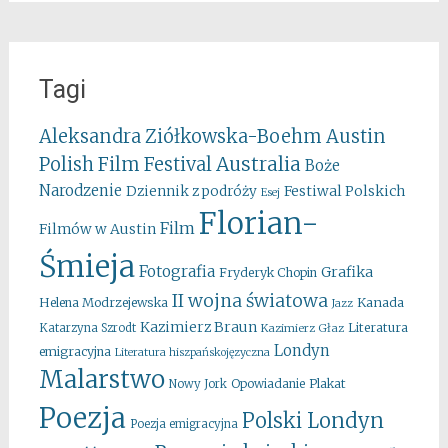
Tagi
Aleksandra Ziółkowska-Boehm
Austin
Australia
Polish Film Festival
Boże
Narodzenie
Festiwal Polskich
Dziennik z podróży
Esej
Florian-
Film
Filmów w Austin
Śmieja
Fotografia
Grafika
Fryderyk Chopin
II wojna światowa
Kanada
Helena Modrzejewska
Jazz
Kazimierz Braun
Literatura
Katarzyna Szrodt
Kazimierz Głaz
Londyn
emigracyjna
Literatura hiszpańskojęzyczna
Malarstwo
Opowiadanie
Plakat
Nowy Jork
Poezja
Polski Londyn
Poezja emigracyjna