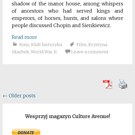
shadow of the manor house, among whispers
of ancestors who had served kings and
emperors, of horses, hunts, and salons where
people discussed Chopin and Sienkiewicz.
Read more
Kino
,
Klub historyka
Film
,
Krystyna
Skarbek
,
World War II.
Leave a comment
Posts
←
Older posts
navigation
Wesprzyj magazyn Culture Avenue!