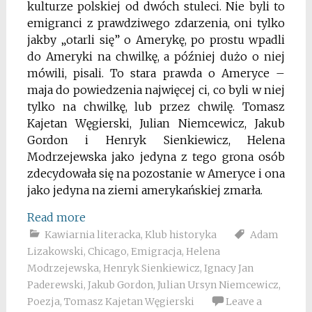
kulturze polskiej od dwóch stuleci. Nie byli to
emigranci z prawdziwego zdarzenia, oni tylko
jakby „otarli się” o Amerykę, po prostu wpadli
do Ameryki na chwilkę, a później dużo o niej
mówili, pisali. To stara prawda o Ameryce –
maja do powiedzenia najwięcej ci, co byli w niej
tylko na chwilkę, lub przez chwilę. Tomasz
Kajetan Węgierski, Julian Niemcewicz, Jakub
Gordon i Henryk Sienkiewicz, Helena
Modrzejewska jako jedyna z tego grona osób
zdecydowała się na pozostanie w Ameryce i ona
jako jedyna na ziemi amerykańskiej zmarła.
Read more
Kawiarnia literacka
,
Klub historyka
Adam
Lizakowski
,
Chicago
,
Emigracja
,
Helena
Modrzejewska
,
Henryk Sienkiewicz
,
Ignacy Jan
Paderewski
,
Jakub Gordon
,
Julian Ursyn Niemcewicz
,
Poezja
,
Tomasz Kajetan Węgierski
Leave a