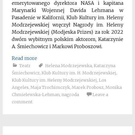
emerytowanego dyrektora NASA i kapitana
Marynarki Wojennej Davida Lehmana w
Pasadenie w Kalifornii, Klub Kultury im. Heleny
Modrzejewskiej wręczył Nagrody im. Heleny
Modrzejewskiej (Modjeska Prizes) za rok 2022
dwóm wybitnym polskim aktorom, Katarzynie
A. Śmiechowicz i Markowi Proboszowi.
Read more
Teatr
Helena Modrzejewska
,
Katarzyna
Śmiechowicz
,
Klub Kultury im. H. Modrzejewskiej
,
Klub Kultury im. Heleny Modrzejewskiej
,
Los
Angeles
,
Maja Trochimczyk
,
Marek Probosz
,
Monika
Chmielewska-Lehman
,
nagroda
Leave a
comment