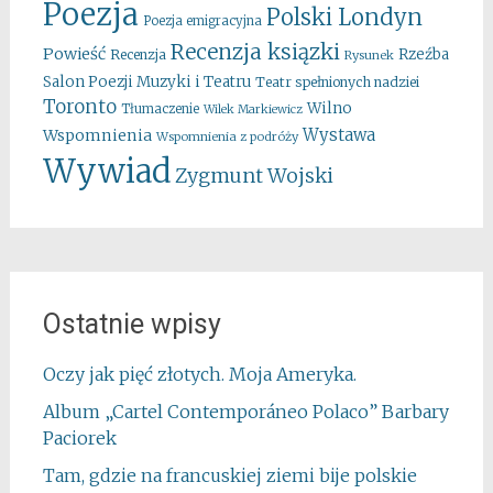
Poezja
Polski Londyn
Poezja emigracyjna
Recenzja ksiązki
Powieść
Rzeźba
Recenzja
Rysunek
Salon Poezji Muzyki i Teatru
Teatr spełnionych nadziei
Toronto
Wilno
Tłumaczenie
Wilek Markiewicz
Wystawa
Wspomnienia
Wspomnienia z podróży
Wywiad
Zygmunt Wojski
Ostatnie wpisy
Oczy jak pięć złotych. Moja Ameryka.
Album „Cartel Contemporáneo Polaco” Barbary
Paciorek
Tam, gdzie na francuskiej ziemi bije polskie