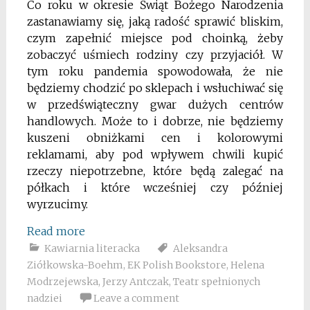
Co roku w okresie Świąt Bożego Narodzenia
zastanawiamy się, jaką radość sprawić bliskim,
czym zapełnić miejsce pod choinką, żeby
zobaczyć uśmiech rodziny czy przyjaciół. W
tym roku pandemia spowodowała, że nie
będziemy chodzić po sklepach i wsłuchiwać się
w przedświąteczny gwar dużych centrów
handlowych. Może to i dobrze, nie będziemy
kuszeni obniżkami cen i kolorowymi
reklamami, aby pod wpływem chwili kupić
rzeczy niepotrzebne, które będą zalegać na
półkach i które wcześniej czy później
wyrzucimy.
Read more
Kawiarnia literacka
Aleksandra
Ziółkowska-Boehm
,
EK Polish Bookstore
,
Helena
Modrzejewska
,
Jerzy Antczak
,
Teatr spełnionych
nadziei
Leave a comment