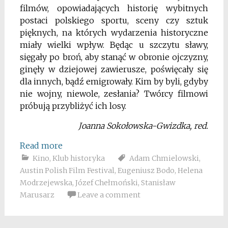
filmów, opowiadających historię wybitnych
postaci polskiego sportu, sceny czy sztuk
pięknych, na których wydarzenia historyczne
miały wielki wpływ. Będąc u szczytu sławy,
sięgały po broń, aby stanąć w obronie ojczyzny,
ginęły w dziejowej zawierusze, poświęcały się
dla innych, bądź emigrowały. Kim by byli, gdyby
nie wojny, niewole, zesłania? Twórcy filmowi
próbują przybliżyć ich losy.
Joanna Sokołowska-Gwizdka, red.
Read more
Kino
,
Klub historyka
Adam Chmielowski
,
Austin Polish Film Festival
,
Eugeniusz Bodo
,
Helena
Modrzejewska
,
Józef Chełmoński
,
Stanisław
Marusarz
Leave a comment