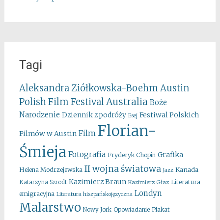
Tagi
Aleksandra Ziółkowska-Boehm
Austin
Australia
Polish Film Festival
Boże
Narodzenie
Festiwal Polskich
Dziennik z podróży
Esej
Florian-
Film
Filmów w Austin
Śmieja
Fotografia
Grafika
Fryderyk Chopin
II wojna światowa
Kanada
Helena Modrzejewska
Jazz
Kazimierz Braun
Literatura
Katarzyna Szrodt
Kazimierz Głaz
Londyn
emigracyjna
Literatura hiszpańskojęzyczna
Malarstwo
Opowiadanie
Plakat
Nowy Jork