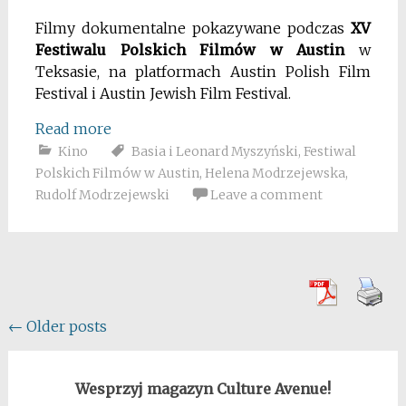
Filmy dokumentalne pokazywane podczas
XV
Festiwalu Polskich Filmów w Austin
w
Teksasie, na platformach Austin Polish Film
Festival i Austin Jewish Film Festival.
Read more
Kino
Basia i Leonard Myszyński
,
Festiwal
Polskich Filmów w Austin
,
Helena Modrzejewska
,
Rudolf Modrzejewski
Leave a comment
Posts
←
Older posts
navigation
Wesprzyj magazyn Culture Avenue!