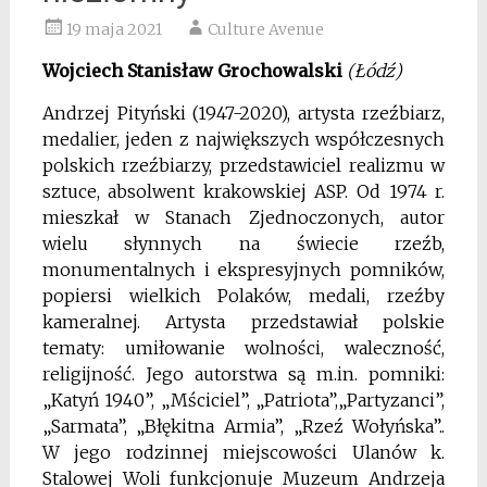
19 maja 2021
Culture Avenue
Wojciech Stanisław Grochowalski
(Łódź)
Andrzej Pityński (1947-2020), artysta rzeźbiarz,
medalier, jeden z największych współczesnych
polskich rzeźbiarzy, przedstawiciel realizmu w
sztuce, absolwent krakowskiej ASP. Od 1974 r.
mieszkał w Stanach Zjednoczonych, autor
wielu słynnych na świecie rzeźb,
monumentalnych i ekspresyjnych pomników,
popiersi wielkich Polaków, medali, rzeźby
kameralnej. Artysta przedstawiał polskie
tematy: umiłowanie wolności, waleczność,
religijność. Jego autorstwa są m.in. pomniki:
„Katyń 1940”, „Mściciel”, „Patriota”,„Partyzanci”,
„Sarmata”, „Błękitna Armia”, „Rzeź Wołyńska”..
W jego rodzinnej miejscowości Ulanów k.
Stalowej Woli funkcjonuje Muzeum Andrzeja