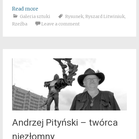
Read more
Galeria sztuki
Rysunek
,
Ryszard Litwiniuk
,
Rzeźba
Leave a comment
Andrzej Pityński – twórca
niezłomny