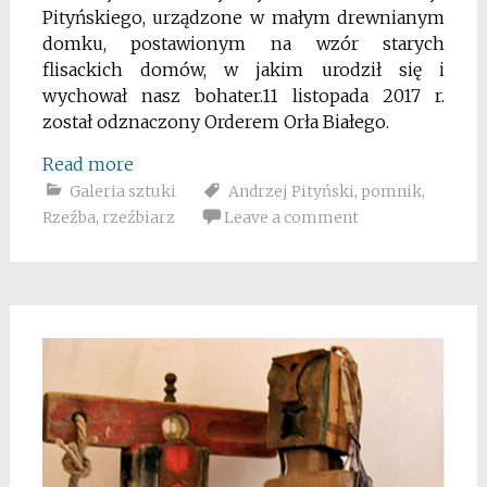
Pityńskiego, urządzone w małym drewnianym
domku, postawionym na wzór starych
flisackich domów, w jakim urodził się i
wychował nasz bohater.11 listopada 2017 r.
został odznaczony Orderem Orła Białego.
Read more
Galeria sztuki
Andrzej Pityński
,
pomnik
,
Rzeźba
,
rzeźbiarz
Leave a comment