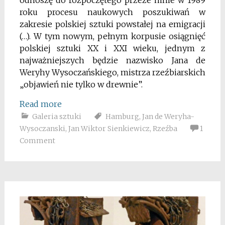
odnoszę do rozpoczętego przeze mnie w 1989
roku procesu naukowych poszukiwań w
zakresie polskiej sztuki powstałej na emigracji
(…). W tym nowym, pełnym korpusie osiągnięć
polskiej sztuki XX i XXI wieku, jednym z
najważniejszych będzie nazwisko Jana de
Weryhy Wysoczańskiego, mistrza rzeźbiarskich
„objawień nie tylko w drewnie”.
Read more
Galeria sztuki
Hamburg
,
Jan de Weryha-
Wysoczanski
,
Jan Wiktor Sienkiewicz
,
Rzeźba
1
Comment