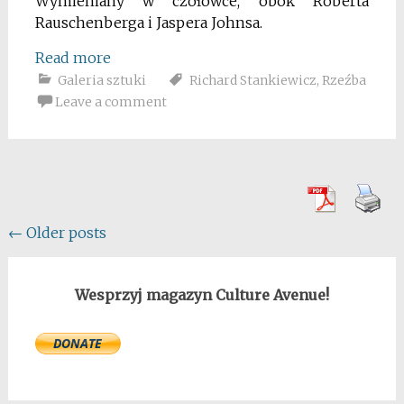
Wymieniany w czołówce, obok Roberta
Rauschenberga i Jaspera Johnsa.
Read more
Galeria sztuki
Richard Stankiewicz
,
Rzeźba
Leave a comment
Posts
←
Older posts
navigation
Wesprzyj magazyn Culture Avenue!