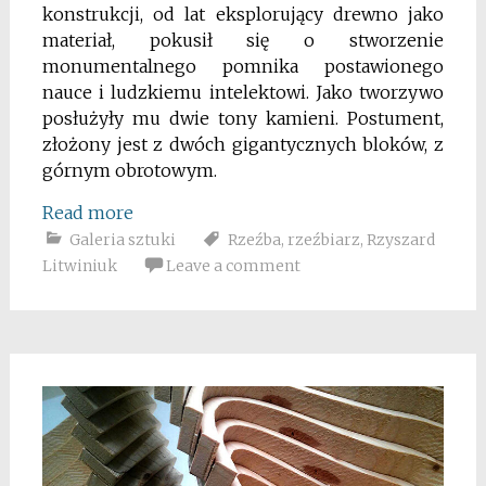
konstrukcji, od lat eksplorujący drewno jako
materiał, pokusił się o stworzenie
monumentalnego pomnika postawionego
nauce i ludzkiemu intelektowi. Jako tworzywo
posłużyły mu dwie tony kamieni. Postument,
złożony jest z dwóch gigantycznych bloków, z
górnym obrotowym.
Read more
Galeria sztuki
Rzeźba
,
rzeźbiarz
,
Rzyszard
Litwiniuk
Leave a comment