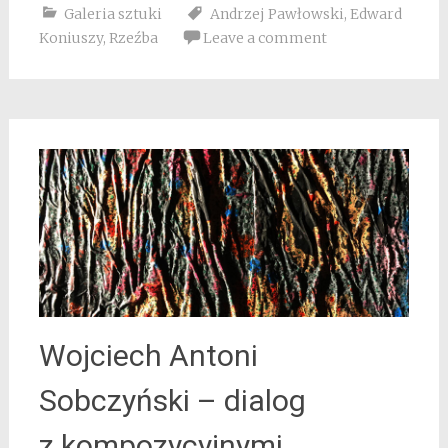
Galeria sztuki
Andrzej Pawłowski
,
Edward
Koniuszy
,
Rzeźba
Leave a comment
Wojciech Antoni
Sobczyński – dialog
z kompozycyjnymi