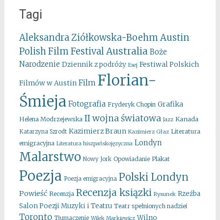
Tagi
Aleksandra Ziółkowska-Boehm
Austin
Australia
Polish Film Festival
Boże
Narodzenie
Festiwal Polskich
Dziennik z podróży
Esej
Florian-
Film
Filmów w Austin
Śmieja
Fotografia
Grafika
Fryderyk Chopin
II wojna światowa
Kanada
Helena Modrzejewska
Jazz
Kazimierz Braun
Literatura
Katarzyna Szrodt
Kazimierz Głaz
Londyn
emigracyjna
Literatura hiszpańskojęzyczna
Malarstwo
Opowiadanie
Plakat
Nowy Jork
Poezja
Polski Londyn
Poezja emigracyjna
Recenzja ksiązki
Powieść
Rzeźba
Recenzja
Rysunek
Salon Poezji Muzyki i Teatru
Teatr spełnionych nadziei
Toronto
Wilno
Tłumaczenie
Wilek Markiewicz