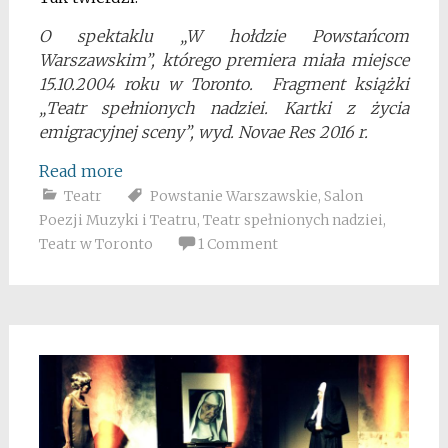
O spektaklu „W hołdzie Powstańcom
Warszawskim”, którego premiera miała miejsce
15.10.2004 roku w Toronto. Fragment książki
„Teatr spełnionych nadziei. Kartki z życia
emigracyjnej sceny”, wyd. Novae Res 2016 r.
Read more
Teatr
Powstanie Warszawskie
,
Salon
Poezji Muzyki i Teatru
,
Teatr spełnionych nadziei
,
Teatr w Toronto
1 Comment