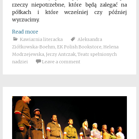
rzeczy niepotrzebne, które będą zalegać na
półkach i które wcześniej czy później
wyrzucimy.
Read more
Kawiarnia literacka
Aleksandra
Ziółkowska-Boehm
,
EK Polish Bookstore
,
Helena
Modrzejewska
,
Jerzy Antczak
,
Teatr spełnionych
nadziei
Leave a comment