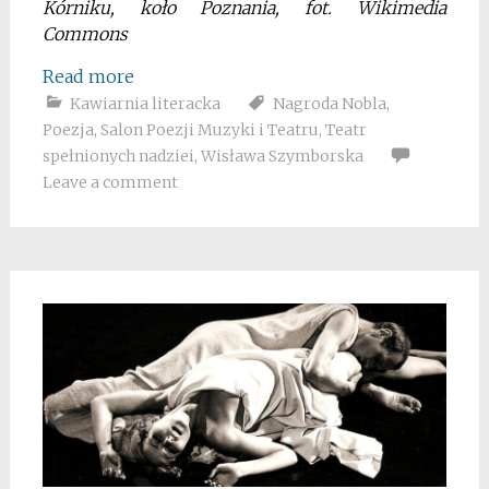
Kórniku, koło Poznania, fot. Wikimedia
Commons
Read more
Kawiarnia literacka
Nagroda Nobla
,
Poezja
,
Salon Poezji Muzyki i Teatru
,
Teatr
spełnionych nadziei
,
Wisława Szymborska
Leave a comment