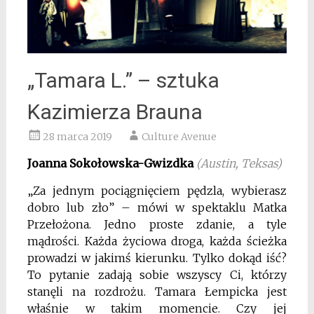
„Tamara L.” – sztuka
Kazimierza Brauna
28 marca 2019
Culture Avenue
Joanna Sokołowska-Gwizdka
(Austin, Teksas)
„Za jednym pociągnięciem pędzla, wybierasz
dobro lub zło” – mówi w spektaklu Matka
Przełożona. Jedno proste zdanie, a tyle
mądrości. Każda życiowa droga, każda ścieżka
prowadzi w jakimś kierunku. Tylko dokąd iść?
To pytanie zadają sobie wszyscy Ci, którzy
stanęli na rozdrożu. Tamara Łempicka jest
właśnie w takim momencie. Czy jej