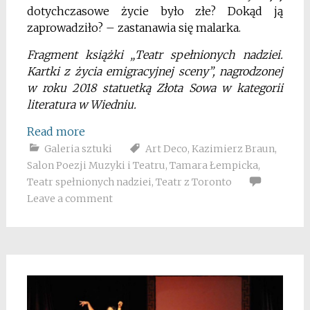
dotychczasowe życie było złe? Dokąd ją
zaprowadziło? – zastanawia się malarka.
Fragment książki „Teatr spełnionych nadziei.
Kartki z życia emigracyjnej sceny”, nagrodzonej
w roku 2018 statuetką Złota Sowa w kategorii
literatura w Wiedniu.
Read more
Galeria sztuki
Art Deco
,
Kazimierz Braun
,
Salon Poezji Muzyki i Teatru
,
Tamara Łempicka
,
Teatr spełnionych nadziei
,
Teatr z Toronto
Leave a comment