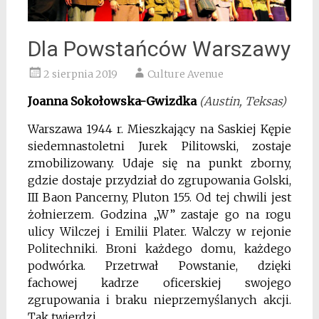
Dla Powstańców Warszawy
2 sierpnia 2019
Culture Avenue
Joanna Sokołowska-Gwizdka
(Austin, Teksas)
Warszawa 1944 r. Mieszkający na Saskiej Kępie
siedemnastoletni Jurek Pilitowski, zostaje
zmobilizowany. Udaje się na punkt zborny,
gdzie dostaje przydział do zgrupowania Golski,
III Baon Pancerny, Pluton 155. Od tej chwili jest
żołnierzem. Godzina „W” zastaje go na rogu
ulicy Wilczej i Emilii Plater. Walczy w rejonie
Politechniki. Broni każdego domu, każdego
podwórka. Przetrwał Powstanie, dzięki
fachowej kadrze oficerskiej swojego
zgrupowania i braku nieprzemyślanych akcji.
Tak twierdzi.