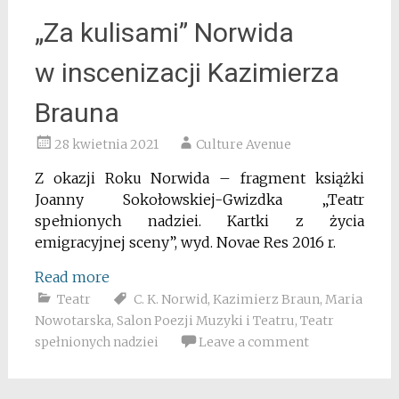
„Za kulisami” Norwida
w inscenizacji Kazimierza
Brauna
28 kwietnia 2021
Culture Avenue
Z okazji Roku Norwida –
fragment książki
Joanny Sokołowskiej-Gwizdka „Teatr
spełnionych nadziei. Kartki z życia
emigracyjnej sceny”, wyd. Novae Res 2016 r.
Read more
Teatr
C. K. Norwid
,
Kazimierz Braun
,
Maria
Nowotarska
,
Salon Poezji Muzyki i Teatru
,
Teatr
spełnionych nadziei
Leave a comment