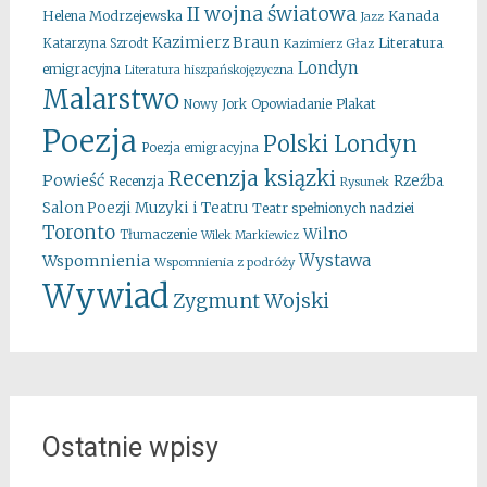
II wojna światowa
Kanada
Helena Modrzejewska
Jazz
Kazimierz Braun
Literatura
Katarzyna Szrodt
Kazimierz Głaz
Londyn
emigracyjna
Literatura hiszpańskojęzyczna
Malarstwo
Opowiadanie
Plakat
Nowy Jork
Poezja
Polski Londyn
Poezja emigracyjna
Recenzja ksiązki
Powieść
Rzeźba
Recenzja
Rysunek
Salon Poezji Muzyki i Teatru
Teatr spełnionych nadziei
Toronto
Wilno
Tłumaczenie
Wilek Markiewicz
Wystawa
Wspomnienia
Wspomnienia z podróży
Wywiad
Zygmunt Wojski
Ostatnie wpisy