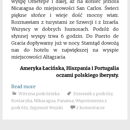
wyspę Ometepe i dalej, aż na koniec jeziora
Nicaragua do miejscowości San Carlos. Świeci
piękne słońce i wieje dość mocny wiatr.
Rozmawiam z turystami ze Szwecji i z Izraela.
Wszyscy w dobrych humorach. Podróż do
słynnej wyspy trwa 6 godzin. Do Puerto de
Gracia dopływamy już w nocy. Stamtąd dowożą
nas do hotelu w największej na wyspie
miejscowości Altagracia.
Ameryka Łacińska, Hiszpania i Portugalia
oczami polskiego iberysty.
Read more
Witryna podróżnika
Dziennik z podróży
,
Kostaryka
,
Nikaragua
,
Panama
,
Wspomnienia z
podróży
,
Zygmunt Wojski
2 komentarze