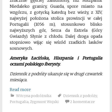
znacznie gęściej zaludniony, niż Hiszpania.
Niedaleko granicy, Guarda, spore miasto na
wzgórzu, z gotycką katedrą bez wieży, z XIV,
najwyżej położona stolica prowincji w całej
Portugalii (1056 m), stosunkowo blisko
najwyższych gór, Serra da Estrela (Góry
Gwiazdy). Słynie z chłodu. Dalej droga opada
stopniowo wijąc się wśród rzadkich lasków
sosnowych.
Ameryka Łacińska, Hiszpania i Portugalia
oczami polskiego iberysty.
Dziennik z podróży ukazuje się w drugi czwartek
miesiąca.
Read more
Witryna podróżnika
Dziennik z podróży
,
Portugalia
,
Zygmunt Wojski
2 komentarze