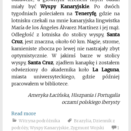
miały być
Wyspy Kanaryjskie
. Po dwóch
tygodniach poleciałem na
Teneryfę
, gdzie na
lotnisku czekali na mnie kanaryjska lingwistka
María de los Ángeles Álvarez Martínez i jej mąż.
Odległość z lotniska do stolicy wyspy,
Santa
Cruz
, jest znaczna, około 60 km. Nagie, strome,
kamieniste zbocza po lewej nie nastrajały zbyt
optymistycznie. W jakimś barze w stolicy
wyspy,
Santa Cruz
, zjadłem kanapkę i zostałem
odwieziony do akademika koło
La Laguna
,
miasta uniwersyteckiego, gdzie później
pracowałem w bibliotece.
Ameryka Łacińska, Hiszpania i Portugalia
oczami polskiego iberysty
Read more
Witryna podróżnika
Brazylia
,
Dziennik z
podróży
,
Wyspy Kanaryjskie
,
Zygmunt Wojski
1