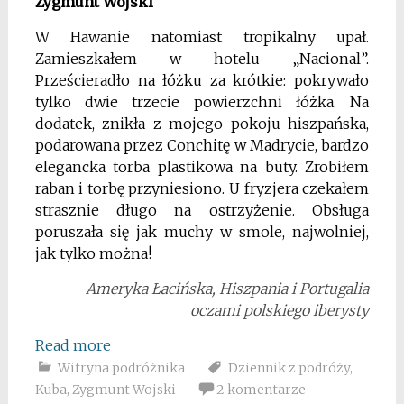
Zygmunt Wojski
W Hawanie natomiast tropikalny upał.
Zamieszkałem w hotelu „Nacional”.
Prześcieradło na łóżku za krótkie: pokrywało
tylko dwie trzecie powierzchni łóżka. Na
dodatek, znikła z mojego pokoju hiszpańska,
podarowana przez Conchitę w Madrycie, bardzo
elegancka torba plastikowa na buty. Zrobiłem
raban i torbę przyniesiono. U fryzjera czekałem
strasznie długo na ostrzyżenie. Obsługa
poruszała się jak muchy w smole, najwolniej,
jak tylko można!
Ameryka Łacińska, Hiszpania i Portugalia
oczami polskiego iberysty
Read more
Witryna podróżnika
Dziennik z podróży
,
Kuba
,
Zygmunt Wojski
2 komentarze