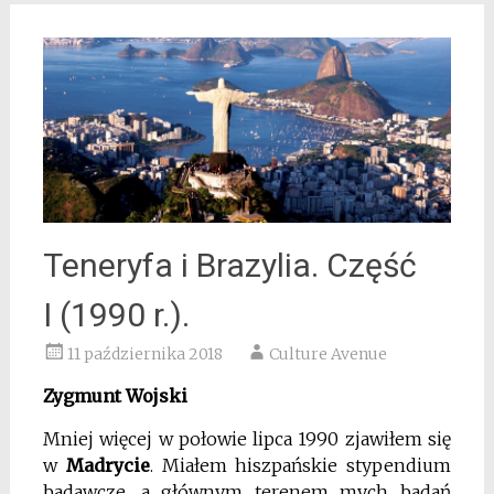
Teneryfa i Brazylia. Część
I (1990 r.).
11 października 2018
Culture Avenue
Zygmunt Wojski
Mniej więcej w połowie lipca 1990 zjawiłem się
w
Madrycie
. Miałem hiszpańskie stypendium
badawcze, a głównym terenem mych badań