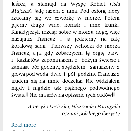
Juárez, a stamtąd na Wyspę Kobiet (
Isla
Mujeres
). Jadę razem z nimi. Pod osłoną nocy
rzucamy się we czwórkę w morze. Potem
pijemy długo wino, koniak i inne trunki.
Kanadyjczyk rozciął sobie w morzu nogę, więc
nazajutrz Francuz i ja jedziemy na rafę
koralową sami. Pierwszy wchodzi do morza
Francuz, a ja, gdy zobaczyłem tę orgię barw
i kształtów, zapomniałem o bożym świecie i
zamiast pół godziny, spędziłem zanurzony z
głową pod wodą dwie i pół godziny. Francuz z
trudem się na mnie doczekał. Nie widziałem
nigdy i nigdzie tak pięknego podwodnego
świata!!! Nie ma słów na opisanie tych cudów!!!
Ameryka Łacińska, Hiszpania i Portugalia
oczami polskiego iberysty
Read more