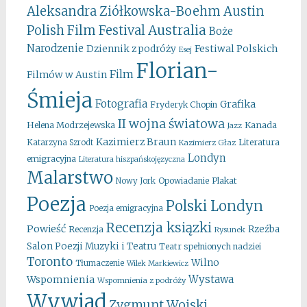
Aleksandra Ziółkowska-Boehm
Austin
Australia
Polish Film Festival
Boże
Narodzenie
Festiwal Polskich
Dziennik z podróży
Esej
Florian-
Film
Filmów w Austin
Śmieja
Fotografia
Grafika
Fryderyk Chopin
II wojna światowa
Kanada
Helena Modrzejewska
Jazz
Kazimierz Braun
Literatura
Katarzyna Szrodt
Kazimierz Głaz
Londyn
emigracyjna
Literatura hiszpańskojęzyczna
Malarstwo
Opowiadanie
Plakat
Nowy Jork
Poezja
Polski Londyn
Poezja emigracyjna
Recenzja ksiązki
Powieść
Rzeźba
Recenzja
Rysunek
Salon Poezji Muzyki i Teatru
Teatr spełnionych nadziei
Toronto
Wilno
Tłumaczenie
Wilek Markiewicz
Wystawa
Wspomnienia
Wspomnienia z podróży
Wywiad
Zygmunt Wojski