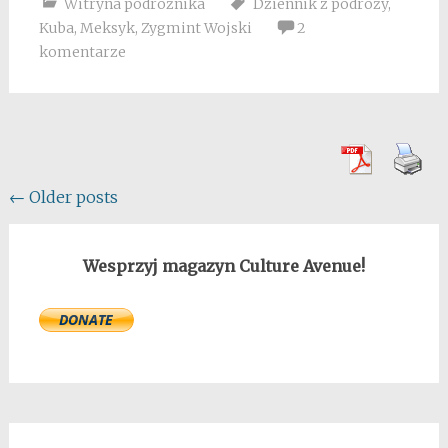
Witryna podróżnika
Dziennik z podróży
,
Kuba
,
Meksyk
,
Zygmint Wojski
2
komentarze
Posts
←
Older posts
navigation
Wesprzyj magazyn Culture Avenue!