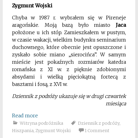
Zygmunt Wojski
Chyba w 1987 r. wybrałem się w Pireneje
aragońskie. Moją bazą było miasto
Jaca
położone u ich stóp. Zamieszkałem w pustym,
w czasie wakacji, wielkim budynku seminarium
duchownego, które obecnie jest opuszczone i
zyskało sobie miano „sierocińca”. W samym
mieście jest pokaźnych rozmiarów katedra
romańska z XI w. z pięknie zdobionymi
absydami i wielką pięciokątną fortecą z
basztami i fosą, z XVI w.
Dziennik z podróży ukazuje się w drugi czwartek
miesiąca
Read more
Witryna podróżnika
Dziennik z podróży
,
Hiszpania
,
Zygmunt Wojski
1 Comment