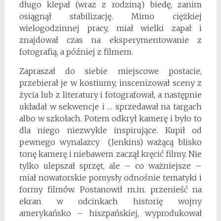
długo klepał (wraz z rodziną) biedę, zanim
osiągnął stabilizację. Mimo ciężkiej
wielogodzinnej pracy, miał wielki zapał i
znajdował czas na eksperymentowanie z
fotografią, a później z filmem.
Zapraszał do siebie miejscowe postacie,
przebierał je w kostiumy, inscenizował sceny z
życia lub z literatury i fotografował, a następnie
układał w sekwencje i … sprzedawał na targach
albo w szkołach. Potem odkrył kamerę i było to
dla niego niezwykle inspirujące. Kupił od
pewnego wynalazcy (Jenkins) ważącą blisko
tonę kamerę i niebawem zaczął kręcić filmy. Nie
tylko ulepszał sprzęt, ale – co ważniejsze –
miał nowatorskie pomysły odnośnie tematyki i
formy filmów. Postanowił m.in. przenieść na
ekran w odcinkach historię wojny
amerykańsko – hiszpańskiej, wyprodukował