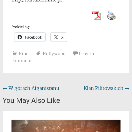
Podziel się:
Facebook
X
Kino
Hollywood
Leave a
comment
Post
←
W górach Afganistanu
Klan Pilitowskich
→
navigation
You May Also Like