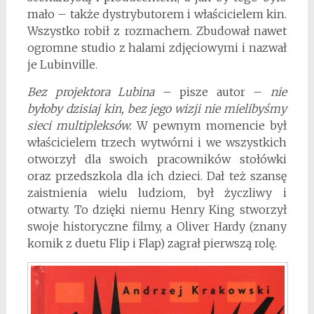
mało – także dystrybutorem i właścicielem kin.
Wszystko robił z rozmachem. Zbudował nawet
ogromne studio z halami zdjęciowymi i nazwał
je Lubinville.
Bez projektora Lubina
– pisze autor –
nie
byłoby dzisiaj kin
, bez jego wizji nie mielibyśmy
sieci multipleksów.
W pewnym momencie był
właścicielem trzech wytwórni i we wszystkich
otworzył dla swoich pracowników stołówki
oraz przedszkola dla ich dzieci. Dał też szansę
zaistnienia wielu ludziom, był życzliwy i
otwarty. To dzięki niemu Henry King stworzył
swoje historyczne filmy, a Oliver Hardy (znany
komik z duetu Flip i Flap) zagrał pierwszą rolę.