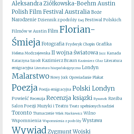
Aleksandra Ziółkowska-Boehm
Austin
Australia
Polish Film Festival
Boże
Narodzenie
Festiwal Polskich
Dziennik z podróży
Esej
Florian-
Film
Filmów w Austin
Śmieja
Fotografia
Grafika
Fryderyk Chopin
II wojna światowa
Kanada
Helena Modrzejewska
Jazz
Kazimierz Braun
Literatura
Katarzyna Szrodt
Kazimierz Głaz
Londyn
emigracyjna
Literatura hiszpańskojęzyczna
Malarstwo
Opowiadanie
Plakat
Nowy Jork
Poezja
Polski Londyn
Poezja emigracyjna
Recenzja ksiązki
Powieść
Rzeźba
Recenzja
Rysunek
Salon Poezji Muzyki i Teatru
Teatr spełnionych nadziei
Toronto
Wilno
Tłumaczenie
Wilek Markiewicz
Wystawa
Wspomnienia
Wspomnienia z podróży
Wywiad
Zygmunt Wojski