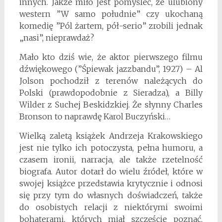
innych. Jakże miło jest pomyśleć, że ulubiony
western ”W samo południe” czy ukochaną
komedię ”Pól żartem, pół-serio” zrobili jednak
„nasi”, nieprawdaż?
Mało kto dziś wie, że aktor pierwszego filmu
dźwiękowego (”Śpiewak jazzbandu”, 1927) – Al
Jolson pochodził z terenów należących do
Polski (prawdopodobnie z Sieradza), a Billy
Wilder z Suchej Beskidzkiej. Że słynny Charles
Bronson to naprawdę Karol Buczyński…
Wielką zaletą książek Andrzeja Krakowskiego
jest nie tylko ich potoczysta, pełna humoru, a
czasem ironii, narracja, ale także rzetelność
biografa. Autor dotarł do wielu źródeł, które w
swojej książce przedstawia krytycznie i odnosi
się przy tym do własnych doświadczeń, także
do osobistych relacji z niektórymi swoimi
bohaterami, których miał szczęście poznać.