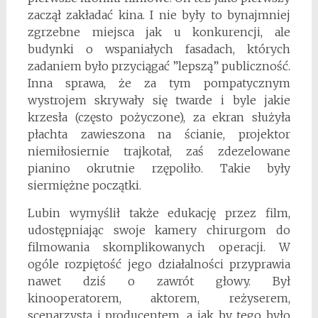
zaczął zakładać kina. I nie były to bynajmniej
zgrzebne miejsca jak u konkurencji, ale
budynki o wspaniałych fasadach, których
zadaniem było przyciągać ”lepszą” publiczność.
Inna sprawa, że za tym pompatycznym
wystrojem skrywały się twarde i byle jakie
krzesła (często pożyczone), za ekran służyła
płachta zawieszona na ścianie, projektor
niemiłosiernie trajkotał, zaś zdezelowane
pianino okrutnie rzępoliło. Takie były
siermiężne początki.
Lubin wymyślił także edukację przez film,
udostępniając swoje kamery chirurgom do
filmowania skomplikowanych operacji. W
ogóle rozpiętość jego działalności przyprawia
nawet dziś o zawrót głowy. Był
kinooperatorem, aktorem, reżyserem,
scenarzystą i producentem, a jak by tego było