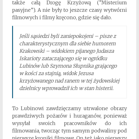
także całą Drogę Krzyżową (”Misterium
pasyjne”). A nie były to jeszcze czasy wytwórni
filmowych i filmy kręcono, gdzie się dało.
Jeśli sąsiedzi byli zaniepokojeni – pisze z
charakterystycznym dla siebie humorem
Krakowski – widokiem pijanego Judasza
Iskarioty zataczającego się w ogródku
Lubinów lub Szymona Słupnika grającego
w kości za stajnią, widok Jezusa
krzyżowanego nad ranem w tej żydowskiej
dzielnicy wprowadził ich w stan histerii.
To Lubinowi zawdzięczamy utrwalone obrazy
prawdziwych pożarów i huraganów, ponieważ
wysyłał swoich pracowników do ich
filmowania, tworząc tym samym podwaliny pod
pierwsze kroniki filmowe. On też jako pierwszy