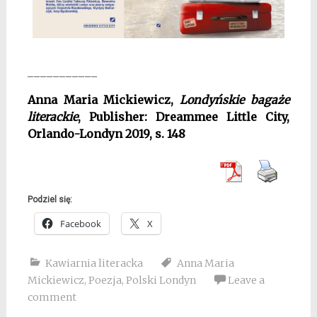
___________
Anna Maria Mickiewicz,
Londyńskie bagaże
literackie
, Publisher: Dreammee Little City,
Orlando-Londyn 2019, s. 148
Podziel się:
Facebook
X
Kawiarnia literacka
Anna Maria
Mickiewicz
,
Poezja
,
Polski Londyn
Leave a
comment