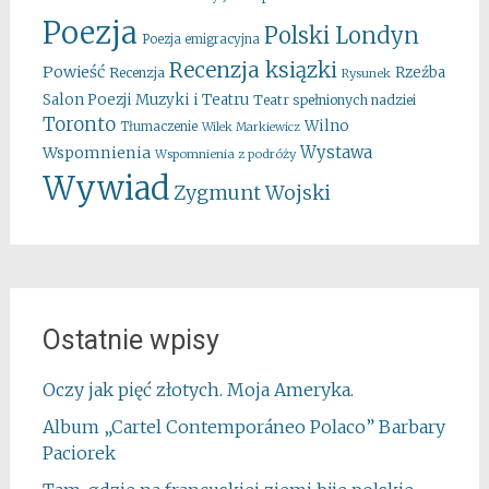
Poezja
Polski Londyn
Poezja emigracyjna
Recenzja ksiązki
Powieść
Rzeźba
Recenzja
Rysunek
Salon Poezji Muzyki i Teatru
Teatr spełnionych nadziei
Toronto
Wilno
Tłumaczenie
Wilek Markiewicz
Wystawa
Wspomnienia
Wspomnienia z podróży
Wywiad
Zygmunt Wojski
Ostatnie wpisy
Oczy jak pięć złotych. Moja Ameryka.
Album „Cartel Contemporáneo Polaco” Barbary
Paciorek