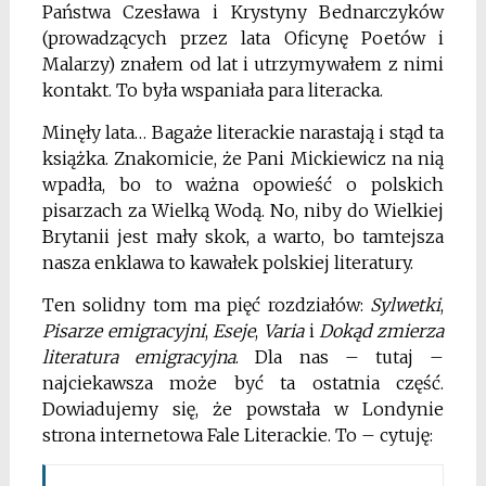
Państwa Czesława i Krystyny Bednarczyków
(prowadzących przez lata Oficynę Poetów i
Malarzy) znałem od lat i utrzymywałem z nimi
kontakt. To była wspaniała para literacka.
Minęły lata… Bagaże literackie narastają i stąd ta
książka. Znakomicie, że Pani Mickiewicz na nią
wpadła, bo to ważna opowieść o polskich
pisarzach za Wielką Wodą. No, niby do Wielkiej
Brytanii jest mały skok, a warto, bo tamtejsza
nasza enklawa to kawałek polskiej literatury.
Ten solidny tom ma pięć rozdziałów:
Sylwetki
,
Pisarze emigracyjni
,
Eseje
,
Varia
i
Dokąd zmierza
literatura emigracyjna
. Dla nas – tutaj –
najciekawsza może być ta ostatnia część.
Dowiadujemy się, że powstała w Londynie
strona internetowa Fale Literackie. To – cytuję: