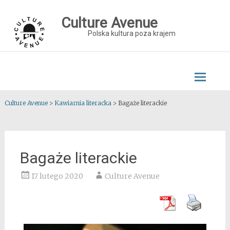
Skip
to
Culture Avenue
content
Polska kultura poza krajem
Culture Avenue
>
Kawiarnia literacka
>
Bagaże literackie
Bagaże literackie
17 lutego 2020
Culture Avenue