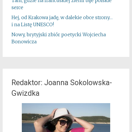
Tam, gdzie na francuskiej ziemi bije polskie
serce
Hej, od Krakowa jadę, w dalekie obce strony…
i na Listę UNESCO!
Nowy, brytyjski zbiór poetycki Wojciecha
Bonowicza
Redaktor: Joanna Sokolowska-
Gwizdka