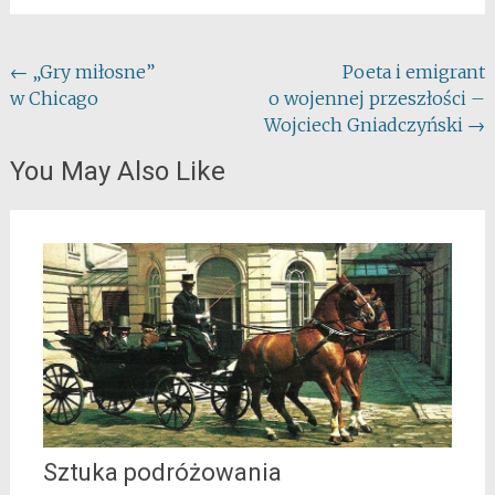
Post
←
„Gry miłosne”
Poeta i emigrant
w Chicago
o wojennej przeszłości –
navigation
Wojciech Gniadczyński
→
You May Also Like
Sztuka podróżowania