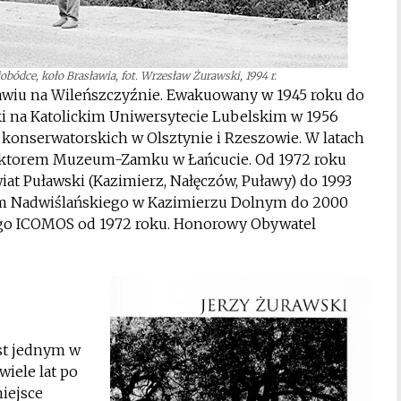
bódce, koło Brasławia, fot. Wrzesław Żurawski, 1994 r.
ławiu na Wileńszczyźnie. Ewakuowany w 1945 roku do
uki na Katolickim Uniwersytecie Lubelskim w 1956
 konserwatorskich w Olsztynie i Rzeszowie. W latach
rektorem Muzeum-Zamku w Łańcucie. Od 1972 roku
at Puławski (Kazimierz, Nałęczów, Puławy) do 1993
m Nadwiślańskiego w Kazimierzu Dolnym do 2000
go ICOMOS od 1972 roku. Honorowy Obywatel
st jednym w
wiele lat po
iejsce