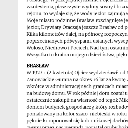
wzniesienia, piaszczyste wydmy, sosny i brzozy
rejonu, to wydaje się, że wody jezior zajmują
Moje miasto rodzinne Brasław, rozciągnięte 
jezior, Drywiaty. Otaczają jeszcze Brasław od 
Kilka kilometrów dalej, na północy, rozpoczyna
poprzecinanych półwyspami, usianych wysepka
Wołoso, Niedrowo i Pociech. Nad tym ostatni
Wszystko to kraina mojego dzieciństwa, piękn
BRASŁAW
W 1927 r. (2 kwietnia) Ojciec wydzierżawił od
Zanowiackie Gumna na okres 36 lat za kwotę 2
wkrótce w administracyjnych granicach miast
na budowę domu. W rok później dom został u
ostatecznie zakupił na własność od tegoż Miko
domem budynek gospodarczy, który rozbudowa
pomalowany na kolor szaro-niebieski w roku 
pęknie komponował się kolor różowej dachów
zwany przez nas werandą, porastał gruby koż