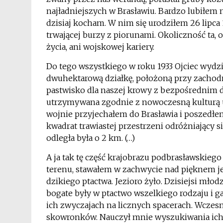
najładniejszych w Brasławiu. Bardzo lubiłem n
dzisiaj kocham. W nim się urodziłem 26 lipca 1
trwającej burzy z piorunami. Okoliczność ta, 
życia, ani wojskowej kariery.
Do tego wszystkiego w roku 1933 Ojciec wydzi
dwuhektarową działkę, położoną przy zachodni
pastwisko dla naszej krowy z bezpośrednim 
utrzymywana zgodnie z nowoczesną kulturą u
wojnie przyjechałem do Brasławia i poszedł
kwadrat trawiastej przestrzeni odróżniający 
odległa była o 2 km. (…)
A ja tak tę część krajobrazu podbrasławskieg
terenu, stawałem w zachwycie nad pięknem je
dzikiego ptactwa. Jezioro żyło. Dzisiejsi młod
bogate były w ptactwo wszelkiego rodzaju i ga
ich zwyczajach na licznych spacerach. Wczesn
skowronków. Nauczył mnie wyszukiwania ich n