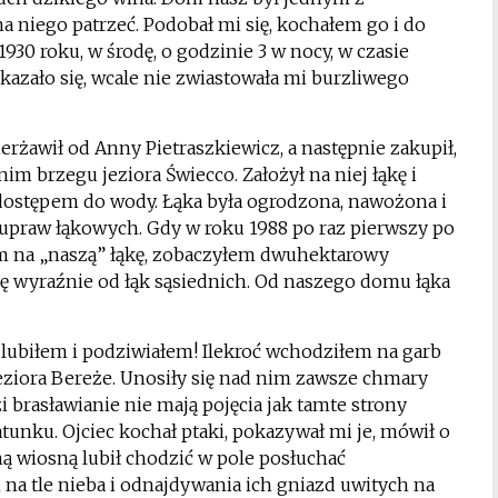
a niego patrzeć. Podobał mi się, kochałem go i do
930 roku, w środę, o godzinie 3 w nocy, w czasie
okazało się, wcale nie zwiastowała mi burzliwego
erżawił od Anny Pietraszkiewicz, a następnie zakupił,
m brzegu jeziora Świecco. Założył na niej łąkę i
dostępem do wody. Łąka była ogrodzona, nawożona i
praw łąkowych. Gdy w roku 1988 po raz pierwszy po
em na „naszą” łąkę, zobaczyłem dwuhektarowy
się wyraźnie od łąk sąsiednich. Od naszego domu łąka
o lubiłem i podziwiałem! Ilekroć wchodziłem na garb
ziora Bereże. Unosiły się nad nim zawsze chmary
zi brasławianie nie mają pojęcia jak tamte strony
tunku. Ojciec kochał ptaki, pokazywał mi je, mówił o
ą wiosną lubił chodzić w pole posłuchać
a tle nieba i odnajdywania ich gniazd uwitych na