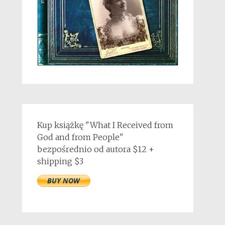
Kup książkę "What I Received from
God and from People"
bezpośrednio od autora $12 +
shipping $3