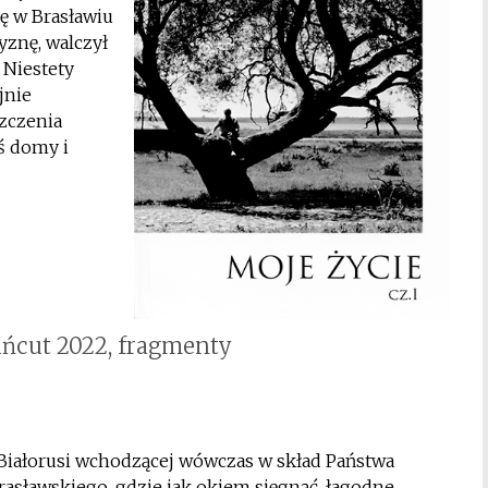
ię w Brasławiu
yznę, walczył
 Niestety
jnie
zczenia
ś domy i
Łańcut 2022, fragmenty
 Białorusi wchodzącej wówczas w skład Państwa
rasławskiego, gdzie jak okiem sięgnąć, łagodne