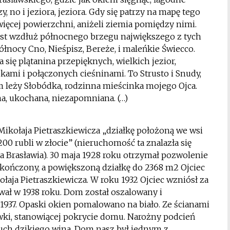
, no i jeziora, jeziora. Gdy się patrzy na mapę tego
 więcej powierzchni, aniżeli ziemia pomiędzy nimi.
jest wzdłuż północnego brzegu największego z tych
północy Cno, Nieśpisz, Bereże, i maleńkie Świecco.
 się plątanina przepięknych, wielkich jezior,
mi i połączonych cieśninami. To Strusto i Snudy,
m leży Słobódka, rodzinna mieścinka mojego Ojca.
a, ukochana, niezapomniana. (…)
 Mikołaja Pietraszkiewicza „działkę położoną we wsi
00 rubli w złocie” (nieruchomość ta znalazła się
a Brasławia). 30 maja 1928 roku otrzymał pozwolenie
kończony, a powiększoną działkę do 2368 m2 Ojciec
łaja Pietraszkiewicza. W roku 1932 Ojciec wzniósł za
ł w 1938 roku. Dom został oszalowany i
1937. Opaski okien pomalowano na biało. Ze ścianami
ki, stanowiącej pokrycie domu. Narożny podcień
uch dzikiego wina. Dom nasz był jednym z