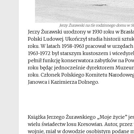
Jerzy Żurawski na tle rodzinnego domu w Sło
Jerzy Żurawski urodzony w 1930 roku w Bras
Polski Ludowej. Ukończył studia historii szt
roku. W latach 1958-1963 pracował w urzędach
1963-1972 był starszym kustoszem i wicedy
pełnił funkcję konserwatora zabytków na Powi
roku będąc jednocześnie dyrektorem Muzeu
roku. Członek Polskiego Komitetu Narodowe
Janowca i Kazimierza Dolnego.
*
*
Książka Jerzego Żurawskiego „Moje życie” je
wielu świadectw losu Kresowian. Autor, przez 
wojnie, miał w dowodzie osobistym podane m