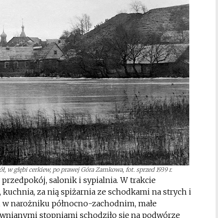
ł, w głębi cerkiew, po prawej Góra Zamkowa, fot. sprzed 1939 r.
rzedpokój, salonik i sypialnia. W trakcie
kuchnia, za nią spiżarnia ze schodkami na strych i
i, w narożniku północno-zachodnim, małe
ewnianymi stopniami schodziło się na podwórze