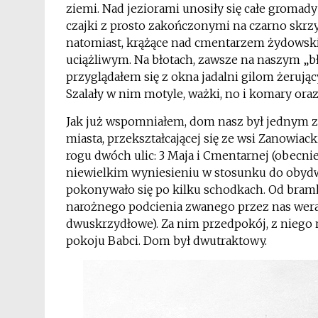
ziemi. Nad jeziorami unosiły się całe groma
czajki z prosto zakończonymi na czarno skrzyd
natomiast, krążące nad cmentarzem żydowski
uciążliwym.
Na błotach, zawsze na naszym „bł
przyglądałem się z okna jadalni gilom żerując
Szalały w nim motyle, ważki, no i komary oraz
Jak już wspomniałem, dom nasz był jednym z ł
miasta, przekształcającej się ze wsi Zanowia
rogu dwóch ulic: 3 Maja i Cmentarnej (obecnie 
niewielkim wyniesieniu w stosunku do obydwu
pokonywało się po kilku schodkach. Od bramk
narożnego podcienia zwanego przez nas wera
dwuskrzydłowe). Za nim przedpokój, z niego n
pokoju Babci. Dom był dwutraktowy.