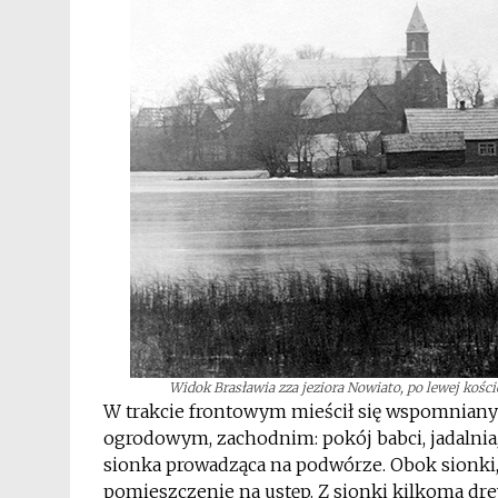
Widok Brasławia zza jeziora Nowiato, po lewej kośció
W trakcie frontowym mieścił się wspomniany p
ogrodowym, zachodnim: pokój babci, jadalnia, 
sionka prowadząca na podwórze. Obok sionk
pomieszczenie na ustęp. Z sionki kilkoma dr