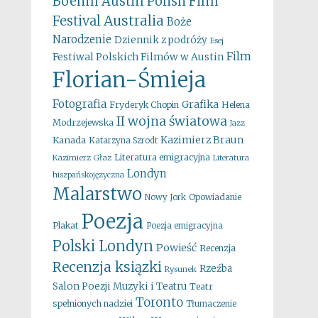
Boehm
Austin Polish Film
Australia
Festival
Boże
Narodzenie
Dziennik z podróży
Esej
Film
Festiwal Polskich Filmów w Austin
Florian-Śmieja
Fotografia
Grafika
Fryderyk Chopin
Helena
II wojna światowa
Modrzejewska
Jazz
Kazimierz Braun
Kanada
Katarzyna Szrodt
Literatura emigracyjna
Kazimierz Głaz
Literatura
Londyn
hiszpańskojęzyczna
Malarstwo
Opowiadanie
Nowy Jork
Poezja
Plakat
Poezja emigracyjna
Polski Londyn
Powieść
Recenzja
Recenzja ksiązki
Rzeźba
Rysunek
Salon Poezji Muzyki i Teatru
Teatr
Toronto
spełnionych nadziei
Tłumaczenie