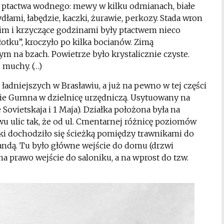
dy ptactwa wodnego: mewy w kilku odmianach, białe
łami, łabędzie, kaczki, żurawie, perkozy. Stada wron
m i krzyczące godzinami były ptactwem nieco
otku”, kroczyło po kilka bocianów. Zimą
ym na bzach. Powietrze było krystalicznie czyste.
 muchy. (…)
adniejszych w Brasławiu, a już na pewno w tej części
ckie Gumna w dzielnicę urzędniczą. Usytuowany na
Sovietskaja i 1 Maja). Działka położona była na
 ulic tak, że od ul. Cmentarnej różnicę poziomów
i dochodziło się ścieżką pomiędzy trawnikami do
ndą. Tu było główne wejście do domu (drzwi
a prawo wejście do saloniku, a na wprost do tzw.