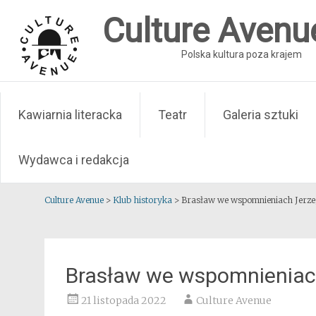
Skip
Culture Avenu
to
content
Polska kultura poza krajem
Kawiarnia literacka
Teatr
Galeria sztuki
Wydawca i redakcja
Culture Avenue
>
Klub historyka
>
Brasław we wspomnieniach Jerz
Brasław we wspomnieniac
21 listopada 2022
Culture Avenue