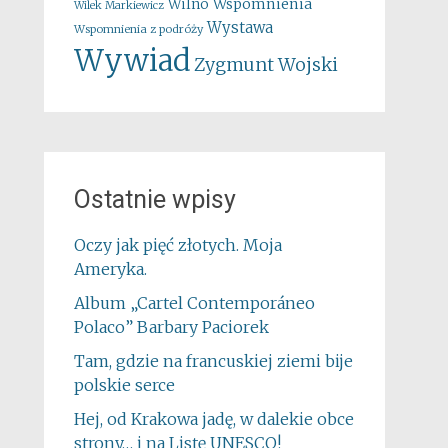
Wspomnienia
Wilno
Wilek Markiewicz
Wystawa
Wspomnienia z podróży
Wywiad
Zygmunt Wojski
Ostatnie wpisy
Oczy jak pięć złotych. Moja
Ameryka.
Album „Cartel Contemporáneo
Polaco” Barbary Paciorek
Tam, gdzie na francuskiej ziemi bije
polskie serce
Hej, od Krakowa jadę, w dalekie obce
strony… i na Listę UNESCO!