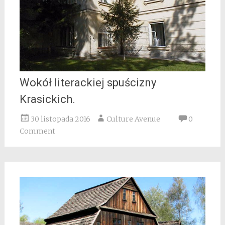
Wokół literackiej spuścizny
Krasickich.
30 listopada 2016
Culture Avenue
0
Comment