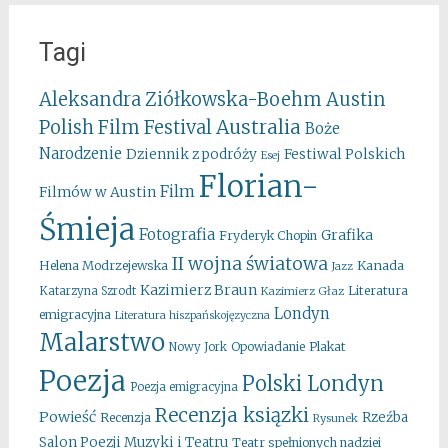
Tagi
Aleksandra Ziółkowska-Boehm
Austin
Australia
Polish Film Festival
Boże
Narodzenie
Festiwal Polskich
Dziennik z podróży
Esej
Florian-
Film
Filmów w Austin
Śmieja
Fotografia
Grafika
Fryderyk Chopin
II wojna światowa
Kanada
Helena Modrzejewska
Jazz
Kazimierz Braun
Literatura
Katarzyna Szrodt
Kazimierz Głaz
Londyn
emigracyjna
Literatura hiszpańskojęzyczna
Malarstwo
Opowiadanie
Plakat
Nowy Jork
Poezja
Polski Londyn
Poezja emigracyjna
Recenzja ksiązki
Powieść
Rzeźba
Recenzja
Rysunek
Salon Poezji Muzyki i Teatru
Teatr spełnionych nadziei