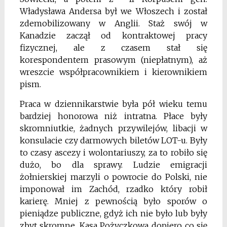
Władysława Andersa był we Włoszech i został
zdemobilizowany w Anglii. Staż swój w
Kanadzie zaczął od kontraktowej pracy
fizycznej, ale z czasem stał się
korespondentem prasowym (niepłatnym), aż
wreszcie współpracownikiem i kierownikiem
pism.
Praca w dziennikarstwie była pół wieku temu
bardziej honorowa niż intratna. Płace były
skromniutkie, żadnych przywilejów, libacji w
konsulacie czy darmowych biletów LOT-u. Były
to czasy ascezy i wolontariuszy, za to robiło się
dużo, bo dla sprawy. Ludzie emigracji
żołnierskiej marzyli o powrocie do Polski, nie
imponował im Zachód, rzadko który robił
karierę. Mniej z pewnością było sporów o
pieniądze publiczne, gdyż ich nie było lub były
zbyt skromne. Kasa Pożyczkowa dopiero co się