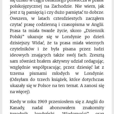
się działo w ciągu ostatniego półwiecza w prasie
polskojęzycznej na Zachodzie. Nie wiem, jak
jest z tą pamięcią i czy dużo pamiętać to dobrze.
Owszem, w latach czterdziestych zacząłem
czytać prasę codzienną i czasopisma w Anglii.
Prasa ta miała twarde życie, skoro „Dziennik
Polski” ukazuje się w Londynie po dzień
dzisiejszy. Widać, że ta prasa miała wiernych
czytelników i że była pisana przez ludzi
ideowych znających także swój fach. Zresztą
sam również brałem aktywny udział redagując,
względnie współpracując, przez dziesięć lat z
trzema pismami młodych w Londynie.
(Odsyłam do trzech książek, które dotychczas
ukazały się w Polsce na ten temat. A zanosi się
na więcej).
Kiedy w roku 1969 przeniosłem się z Anglii do
Kanady, nadal abonowałem znakomity
tygodnik londyński „Wiadomości” oraz