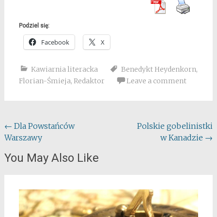
Podziel się:
Facebook
X
Kawiarnia literacka
Benedykt Heydenkorn
,
Florian-Śmieja
,
Redaktor
Leave a comment
Post
←
Dla Powstańców
Polskie gobelinistki
Warszawy
w Kanadzie
→
navigation
You May Also Like