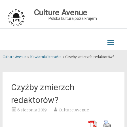
Skip
to
Culture Avenue
content
Polska kultura poza krajem
Culture Avenue
>
Kawiarnia literacka
>
Czyżby zmierzch redaktorów?
Czyżby zmierzch
redaktorów?
6 sierpnia 2019
Culture Avenue