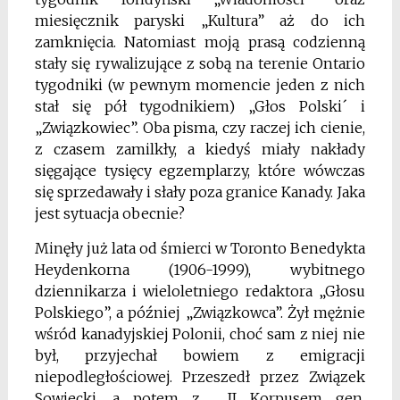
miesięcznik paryski „Kultura” aż do ich
zamknięcia. Natomiast moją prasą codzienną
stały się rywalizujące z sobą na terenie Ontario
tygodniki (w pewnym momencie jeden z nich
stał się pół tygodnikiem) „Głos Polski´ i
„Związkowiec”. Oba pisma, czy raczej ich cienie,
z czasem zamilkły, a kiedyś miały nakłady
sięgające tysięcy egzemplarzy, które wówczas
się sprzedawały i słały poza granice Kanady.
Jaka
jest sytuacja obecnie?
Minęły już lata od śmierci w Toronto Benedykta
Heydenkorna (1906-1999), wybitnego
dziennikarza i wieloletniego redaktora „Głosu
Polskiego”, a później „Związkowca”. Żył mężnie
wśród kanadyjskiej Polonii, choć sam z niej nie
był, przyjechał bowiem z emigracji
niepodległościowej. Przeszedł przez Związek
Sowiecki, a potem z II Korpusem gen.