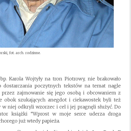
ski, fot. arch. rodzinne.
. Karola Wojtyły na tron Piotrowy, nie brakowało
ko dostarczania poczytnych tekstów na temat nagle
ię przez zajmowanie się jego osobą i obcowaniem z
 obok szukających anegdot i ciekawostek byli też
 w niej odkryli wzorzec i cel i jej pragnęli służyć. Do
utor książki “Wprost w moje serce uderza droga
chorego już wtedy papieża.