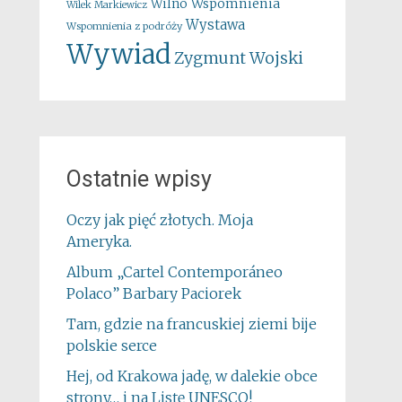
Wspomnienia
Wilno
Wilek Markiewicz
Wystawa
Wspomnienia z podróży
Wywiad
Zygmunt Wojski
Ostatnie wpisy
Oczy jak pięć złotych. Moja
Ameryka.
Album „Cartel Contemporáneo
Polaco” Barbary Paciorek
Tam, gdzie na francuskiej ziemi bije
polskie serce
Hej, od Krakowa jadę, w dalekie obce
strony… i na Listę UNESCO!