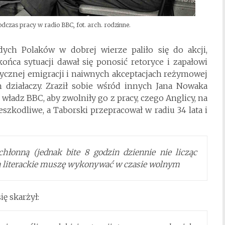
odczas pracy w radio BBC, fot. arch. rodzinne.
ych Polaków w dobrej wierze paliło się do akcji,
ca sytuacji dawał się ponosić retoryce i zapałowi
itycznej emigracji i naiwnych akceptacjach reżymowej
 działaczy. Zraził sobie wśród innych Jana Nowaka
władz BBC, aby zwolniły go z pracy, czego Anglicy, na
nieszkodliwe, a Taborski przepracował w radiu 34 lata i
hłonną (jednak bite 8 godzin dziennie nie licząc
cia literackie muszę wykonywać w czasie wolnym
ę skarżył: