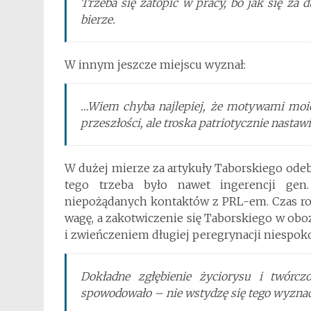
Trzeba się zatopić w pracy, bo jak się za d
bierze.
W innym jeszcze miejscu wyznał:
…Wiem chyba najlepiej, że motywami moich
przeszłości, ale troska patriotycznie nastaw
W dużej mierze za artykuły Taborskiego ode
tego trzeba było nawet ingerencji gen
niepożądanych kontaktów z PRL-em. Czas rob
wagę, a zakotwiczenie się Taborskiego w obo
i zwieńczeniem długiej peregrynacji niespok
Dokładne zgłębienie życiorysu i twórcz
spowodowało – nie wstydzę się tego wyzna