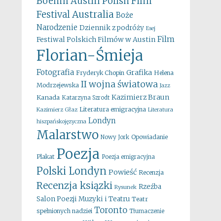
Boehm
Austin Polish Film
Australia
Festival
Boże
Narodzenie
Dziennik z podróży
Esej
Film
Festiwal Polskich Filmów w Austin
Florian-Śmieja
Fotografia
Grafika
Fryderyk Chopin
Helena
II wojna światowa
Modrzejewska
Jazz
Kazimierz Braun
Kanada
Katarzyna Szrodt
Literatura emigracyjna
Kazimierz Głaz
Literatura
Londyn
hiszpańskojęzyczna
Malarstwo
Opowiadanie
Nowy Jork
Poezja
Plakat
Poezja emigracyjna
Polski Londyn
Powieść
Recenzja
Recenzja ksiązki
Rzeźba
Rysunek
Salon Poezji Muzyki i Teatru
Teatr
Toronto
spełnionych nadziei
Tłumaczenie