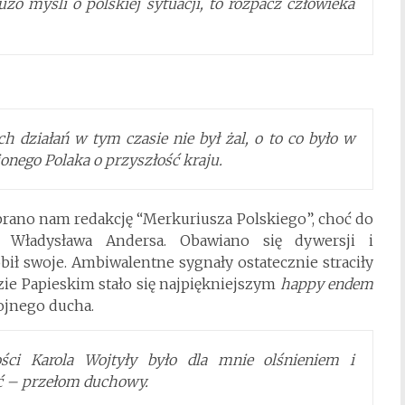
użo myśli o polskiej sytuacji, to rozpacz człowieka
 działań w tym czasie nie był żal, o to co było w
ionego Polaka o przyszłość kraju.
brano nam redakcję “Merkuriusza Polskiego”, choć do
. Władysława Andersa. Obawiano się dywersji i
ił swoje. Ambiwalentne sygnały ostatecznie straciły
zie Papieskim stało się najpiękniejszym
happy endem
ojnego ducha.
ości Karola Wojtyły było dla mnie olśnieniem i
ć – przełom duchowy.