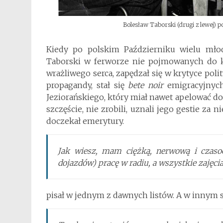
Bolesław Taborski (drugi z lewej) p
Kiedy po polskim Październiku wielu młod
Taborski w ferworze nie pojmowanych do koń
wrażliwego serca, zapędzał się w krytyce pol
propagandy, stał się
bete noir
emigracyjnych
Jeziorańskiego, który miał nawet apelować do 
szczęście, nie zrobili, uznali jego gestie za 
doczekał emerytury.
Jak wiesz, mam ciężką, nerwową i czasoc
dojazdów) pracę w radiu, a wszystkie zaję
pisał w jednym z dawnych listów. A w innym si