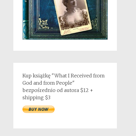
Kup książkę "What I Received from
God and from People"
bezpośrednio od autora $12 +
shipping $3