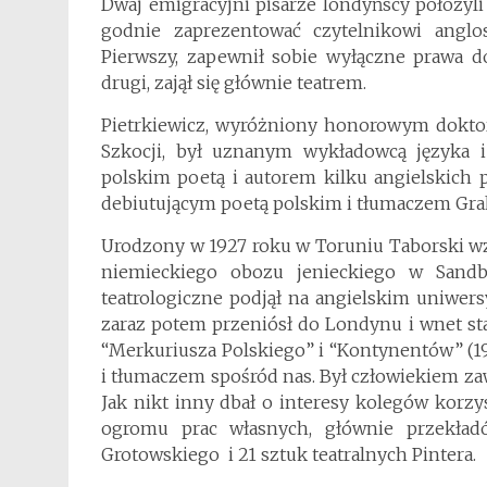
Dwaj emigracyjni pisarze londyńscy położyli s
godnie zaprezentować czytelnikowi anglos
Pierwszy, zapewnił sobie wyłączne prawa do
drugi, zajął się głównie teatrem.
Pietrkiewicz, wyróżniony honorowym doktor
Szkocji, był uznanym wykładowcą języka i 
polskim poetą i autorem kilku angielskich 
debiutującym poetą polskim i tłumaczem Gra
Urodzony w 1927 roku w Toruniu Taborski wz
niemieckiego obozu jenieckiego w Sandb
teatrologiczne podjął na angielskim uniwersy
zaraz potem przeniósł do Londynu i wnet s
“Merkuriusza Polskiego” i “Kontynentów” (19
i tłumaczem spośród nas. Był człowiekiem 
Jak nikt inny dbał o interesy kolegów korz
ogromu prac własnych, głównie przekład
Grotowskiego i 21 sztuk teatralnych Pintera.