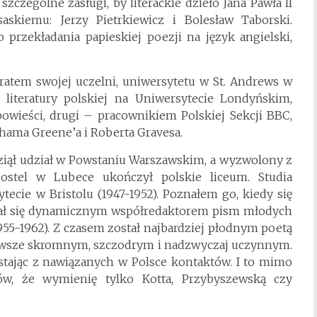
zczególne zasługi, by literackie dzieło Jana Pawła II
askiemu: Jerzy Pietrkiewicz i Bolesław Taborski.
 przekładania papieskiej poezji na język angielski,
atem swojej uczelni, uniwersytetu w St. Andrews w
literatury polskiej na Uniwersytecie Londyńskim,
powieści, drugi – pracownikiem Polskiej Sekcji BBC,
hama Greene’a i Roberta Gravesa.
iął udział w Powstaniu Warszawskim, a wyzwolony z
ostel w Lubece ukończył polskie liceum. Studia
tecie w Bristolu (1947-1952). Poznałem go, kiedy się
tał się dynamicznym współredaktorem pism młodych
55-1962). Z czasem został najbardziej płodnym poetą
zawsze skromnym, szczodrym i nadzwyczaj uczynnym.
ystając z nawiązanych w Polsce kontaktów. I to mimo
ów, że wymienię tylko Kotta, Przybyszewską czy