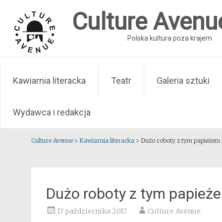
Skip
Culture Avenu
to
content
Polska kultura poza krajem
Kawiarnia literacka
Teatr
Galeria sztuki
Wydawca i redakcja
Culture Avenue
>
Kawiarnia literacka
>
Dużo roboty z tym papieżem
Dużo roboty z tym papież
17 października 2017
Culture Avenue