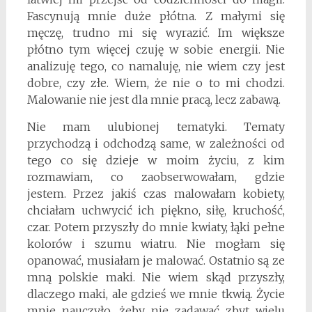
Fascynują mnie duże płótna. Z małymi się
męczę, trudno mi się wyrazić. Im większe
płótno tym więcej czuję w sobie energii. Nie
analizuję tego, co namaluję, nie wiem czy jest
dobre, czy złe. Wiem, że nie o to mi chodzi.
Malowanie nie jest dla mnie pracą, lecz zabawą.
Nie mam ulubionej tematyki. Tematy
przychodzą i odchodzą same, w zależności od
tego co się dzieje w moim życiu, z kim
rozmawiam, co zaobserwowałam, gdzie
jestem. Przez jakiś czas malowałam kobiety,
chciałam uchwycić ich piękno, siłę, kruchość,
czar. Potem przyszły do mnie kwiaty, łąki pełne
kolorów i szumu wiatru. Nie mogłam się
opanować, musiałam je malować. Ostatnio są ze
mną polskie maki. Nie wiem skąd przyszły,
dlaczego maki, ale gdzieś we mnie tkwią. Życie
mnie nauczyło, żeby nie zadawać zbyt wielu