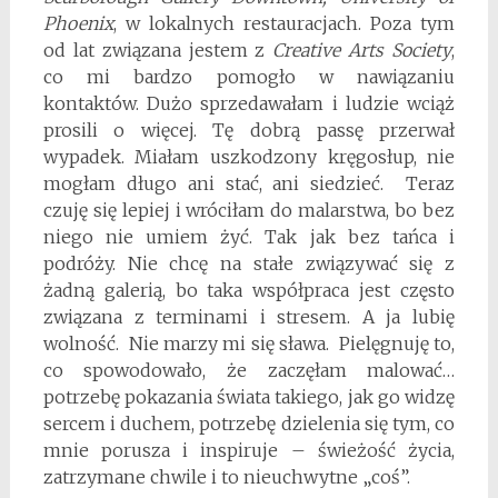
Phoenix
, w lokalnych restauracjach. Poza tym
od lat związana jestem z
Creative Arts Society
,
co mi bardzo pomogło w nawiązaniu
kontaktów. Dużo sprzedawałam i ludzie wciąż
prosili o więcej. Tę dobrą passę przerwał
wypadek. Miałam uszkodzony kręgosłup, nie
mogłam długo ani stać, ani siedzieć. Teraz
czuję się lepiej i wróciłam do malarstwa, bo bez
niego nie umiem żyć. Tak jak bez tańca i
podróży. Nie chcę na stałe związywać się z
żadną galerią, bo taka współpraca jest często
związana z terminami i stresem. A ja lubię
wolność. Nie marzy mi się sława. Pielęgnuję to,
co spowodowało, że zaczęłam malować…
potrzebę pokazania świata takiego, jak go widzę
sercem i duchem, potrzebę dzielenia się tym, co
mnie porusza i inspiruje – świeżość życia,
zatrzymane chwile i to nieuchwytne „coś”.