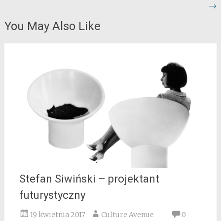
→
You May Also Like
Stefan Siwiński – projektant
futurystyczny
19 kwietnia 2017
Culture Avenue
0