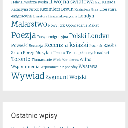
II wojna światowa
Kanada
Helena Modrzejewska
Jazz
Kazimierz Braun
Literatura
Katarzyna Szrodt
Kazimierz Głaz
Londyn
emigracyjna
Literatura hiszpańskojęzyczna
Malarstwo
Opowiadanie
Plakat
Nowy Jork
Poezja
Polski Londyn
Poezja emigracyjna
Recenzja ksiązki
Powieść
Rzeźba
Recenzja
Rysunek
Salon Poezji Muzyki i Teatru
Teatr spełnionych nadziei
Toronto
Wilno
Tłumaczenie
Wilek Markiewicz
Wystawa
Wspomnienia
Wspomnienia z podróży
Wywiad
Zygmunt Wojski
Ostatnie wpisy