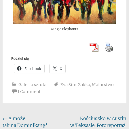
Magic Elephants
Podziel się:
Facebook
X
Galeria sztuki
Eva Sim-Zabka
,
Malarstwo
1 Comment
Post
←
A może
Kościuszko w Austin
tak na Dominikanę?
w Teksasie. Fotoreportaż.
navigation