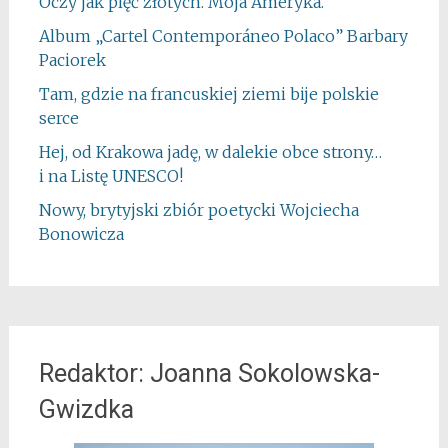
Oczy jak pięć złotych. Moja Ameryka.
Album „Cartel Contemporáneo Polaco” Barbary
Paciorek
Tam, gdzie na francuskiej ziemi bije polskie
serce
Hej, od Krakowa jadę, w dalekie obce strony…
i na Listę UNESCO!
Nowy, brytyjski zbiór poetycki Wojciecha
Bonowicza
Redaktor: Joanna Sokolowska-
Gwizdka