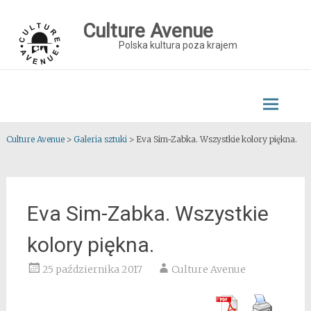
Skip
to
Culture Avenue
content
Polska kultura poza krajem
Culture Avenue
>
Galeria sztuki
>
Eva Sim-Zabka. Wszystkie kolory piękna.
Eva Sim-Zabka. Wszystkie
kolory piękna.
25 października 2017
Culture Avenue