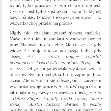
pytań, tylko pracować z tym co we mnie jest.
Czasami jest tylko abstrakcja i kolor. Lubię się
bawić, śmiać, tańczyć i eksperymentować. I to
wszystko chcę przelać na płótno.
Nigdy nie chciałam zostać sławną malarką.
Nawet nie miałam zamiaru wystawiać swoich
prac. Malowałam dla siebie. Ale cieszę się, gdy
widzę, że moje obrazy poruszają ludzi, gdy
słyszę, że są
fresh, unique, colorful,
spontaneous, loaded with emotions
. Przyjaciele
nalegali żebym organizowała wystawy swoich
obrazów. Byłam niechętna, bo to zajmuje dużo
czasu. Ale w końcu się odważyłam i zaczęłam
wystawiać swoje prace w Austin. W ciągu ośmiu
lat miałam wystawy co dwa-trzy miesiące – w
Coffee Shops, Amplify Credit Union, Chase
Bank, Austin Airport, Barnes & Noble,
Scarborough Gallery Downtown, University of