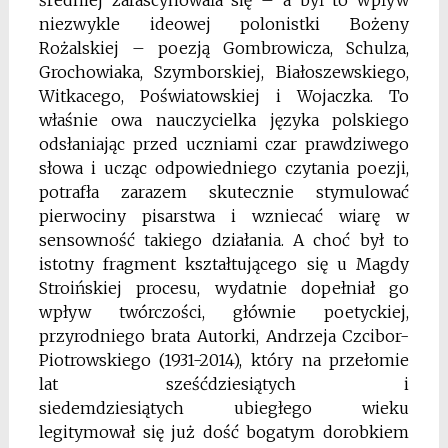
niezwykle ideowej
polonistki Bożeny
Rożalskiej – poezją Gombrowicza,
Schulza,
Grochowiaka, Szymborskiej, Białoszewskiego,
Witkacego, Poświatowskiej i Wojaczka. To
właśnie
owa nauczycielka języka polskiego
odsłaniając przed
uczniami czar prawdziwego
słowa i ucząc odpowiedniego czytania poezji,
potrafła zarazem skutecznie
stymulować
pierwociny pisarstwa i wzniecać wiarę
w
sensowność takiego działania. A choć był to
istotny
fragment kształtującego się u Magdy
Stroińskiej procesu,
wydatnie dopełniał go
wpływ twórczości, głównie
poetyckiej,
przyrodniego brata Autorki, Andrzeja Czcibor-
Piotrowskiego (1931-2014), który na
przełomie
lat sześćdziesiątych i
siedemdziesiątych
ubiegłego wieku
legitymował się już dość bogatym
dorobkiem