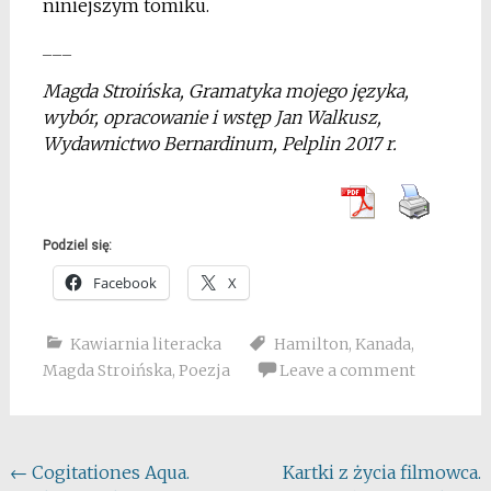
niniejszym tomiku.
___
Magda Stroińska, Gramatyka mojego języka,
wybór, opracowanie i wstęp Jan Walkusz,
Wydawnictwo Bernardinum, Pelplin 2017 r.
Podziel się:
Facebook
X
Kawiarnia literacka
Hamilton
,
Kanada
,
Magda Stroińska
,
Poezja
Leave a comment
Post
←
Cogitationes Aqua.
Kartki z życia filmowca.