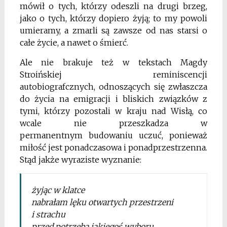
mówił o tych, którzy odeszli na drugi brzeg,
jako o tych, którzy dopiero żyją; to my powoli
umieramy, a zmarli są zawsze od nas starsi o
całe
życie, a nawet o śmierć.
Ale nie brakuje też w tekstach
Magdy
Stroińskiej reminiscencji
autobiografcznych,
odnoszących się zwłaszcza
do życia na emigracji i bliskich związków z
tymi, którzy pozostali w kraju nad
Wisłą, co
wcale nie przeszkadza w
permanentnym
budowaniu uczuć, ponieważ
miłość jest ponadczasowa i ponadprzestrzenna.
Stąd jakże wyraziste wyznanie:
żyjąc w klatce
nabrałam lęku otwartych przestrzeni
i strachu
przed potrzebą jakiegoś wyboru