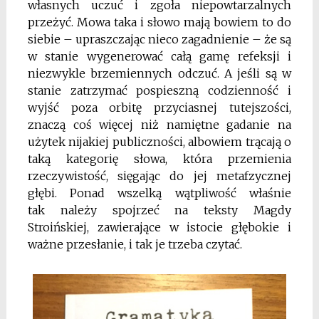
własnych uczuć i zgoła niepowtarzalnych
przeżyć. Mowa taka i słowo mają bowiem to do
siebie – upraszczając nieco zagadnienie – że są
w stanie wygenerować całą gamę refeksji i
niezwykle brzemiennych odczuć. A jeśli są w
stanie zatrzymać pospieszną codzienność
i
wyjść poza orbitę przyciasnej tutejszości,
znaczą coś
więcej niż namiętne gadanie na
użytek nijakiej publiczności, albowiem trącają o
taką kategorię słowa,
która przemienia
rzeczywistość, sięgając do jej metafzycznej
głębi. Ponad wszelką wątpliwość właśnie
tak
należy spojrzeć na teksty Magdy
Stroińskiej, zawierające
w istocie głębokie i
ważne przesłanie, i tak je trzeba
czytać.