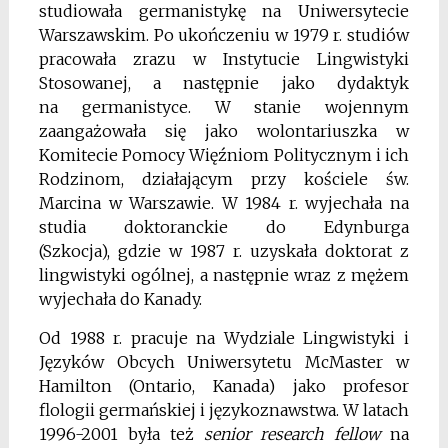
studiowała germanistykę
na Uniwersytecie
Warszawskim. Po ukończeniu
w 1979 r. studiów
pracowała zrazu w Instytucie Lingwistyki
Stosowanej, a następnie jako dydaktyk
na
germanistyce. W stanie wojennym
zaangażowała się
jako wolontariuszka w
Komitecie Pomocy Więźniom
Politycznym i ich
Rodzinom, działającym przy kościele św.
Marcina w Warszawie. W 1984 r. wyjechała na
studia doktoranckie do Edynburga
(Szkocja),
gdzie w 1987 r. uzyskała doktorat z
lingwistyki ogólnej, a następnie wraz z mężem
wyjechała do Kanady.
Od 1988 r. pracuje na Wydziale Lingwistyki i
Języków Obcych Uniwersytetu McMaster w
Hamilton
(Ontario, Kanada) jako profesor
flologii germańskiej
i językoznawstwa. W latach
1996-2001 była też
senior research fellow
na