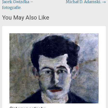
Jacek Gwizdka –
Michał D. Adamski.
→
navigation
fotografie.
You May Also Like