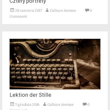
Cztery portrety
28 czerwca 2017
Culture Avenue
0
Comment
Lektion der Stille
7 grudnia 2016
Culture Avenue
0