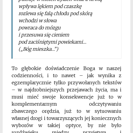
wpływa lękiem pod czaszkę
rozlewa się falą chłodu pod skórą
wchodzi w słowa
powraca do mózgu
i przesuwa się cieniem
pod zaciśniętymi powiekami…
(„Bóg mieszka…”)
To głębokie doświadczenie Boga w naszej
codzienności, i to nawet – jak wynika z
egzemplarycznie tylko przywołanych tekstów
– w najdrobniejszych przejawach życia, ma i
musi mieć swoje konsekwencje już
to w
komplementarnym odczytywaniu
zbawczego
orędzia, już to w sytuowaniu
własnej drogi i towarzyszących jej koniecznych
wyborów w takiej optyce, by
nie było
rozdźwięku między przyjętym i