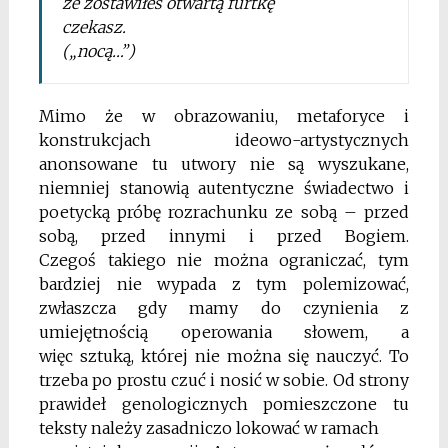
że zostawiłeś otwartą furtkę
czekasz.
(„nocą…”)
Mimo że w obrazowaniu, metaforyce i
konstrukcjach ideowo-artystycznych
anonsowane tu utwory
nie są wyszukane,
niemniej stanowią autentyczne
świadectwo i
poetycką próbę rozrachunku ze sobą –
przed
sobą, przed innymi i przed Bogiem.
Czegoś
takiego nie można ograniczać, tym
bardziej nie wypada z tym polemizować,
zwłaszcza gdy mamy do
czynienia z
umiejętnością operowania słowem, a
więc
sztuką, której nie można się nauczyć. To
trzeba po
prostu czuć i nosić w sobie.
Od strony
prawideł genologicznych pomieszczone tu
teksty należy zasadniczo lokować w ramach