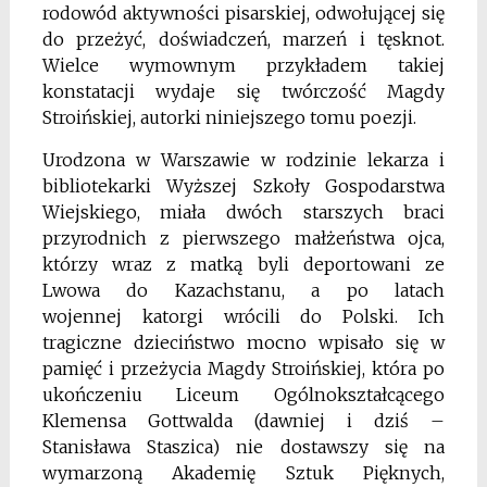
rodowód aktywności pisarskiej, odwołującej się
do przeżyć,
doświadczeń, marzeń i tęsknot.
Wielce wymownym
przykładem takiej
konstatacji wydaje się twórczość
Magdy
Stroińskiej, autorki niniejszego tomu poezji.
Urodzona w Warszawie w rodzinie lekarza i
bibliotekarki Wyższej Szkoły Gospodarstwa
Wiejskiego, miała dwóch starszych braci
przyrodnich z pierwszego
małżeństwa ojca,
którzy wraz z matką byli deportowani ze
Lwowa do Kazachstanu, a po latach
wojennej
katorgi wrócili do Polski. Ich
tragiczne dzieciństwo
mocno wpisało się w
pamięć i przeżycia Magdy Stroińskiej, która po
ukończeniu Liceum Ogólnokształcącego
Klemensa Gottwalda (dawniej i dziś –
Stanisława Staszica) nie dostawszy się na
wymarzoną
Akademię Sztuk Pięknych,