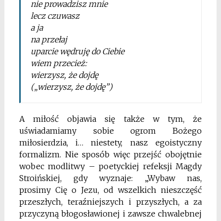
nie prowadzisz mnie
lecz czuwasz
a ja
na przełaj
uparcie wędruję do Ciebie
wiem przecież:
wierzysz, że dojdę
(„wierzysz, że dojdę”)
A miłość objawia się także w tym, że
uświadamiamy sobie ogrom Bożego
miłosierdzia, i… niestety,
nasz egoistyczny
formalizm. Nie sposób więc przejść
obojętnie
wobec modlitwy – poetyckiej refeksji
Magdy
Stroińskiej, gdy wyznaje: „Wybaw nas,
prosimy
Cię o Jezu, od wszelkich nieszczęść
przeszłych, teraźniejszych i przyszłych, a za
przyczyną błogosławionej
i zawsze chwalebnej