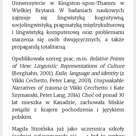
Uniwersytecie w Kingston
-upon-Thames w
Wielkiej Brytanii. W badaniach
naukowych
zajmuje się lingwistyką kognitywną,
socjolingwistyką, pragmatyką międzykulturową
i lingwistyką komputerową oraz problemami
starzenia się
osób dwujęzycznych, a także
propagandą totalitarną.
Opublikowała szereg prac, m.in.
Relative Points
of
View: Linguistic Representations of Culture
(Berghahn,
2001),
Exile, language and identity
(z
Vikki Cechetto,
Peter Lang, 2003),
Unspeakable:
Narratives of trauma
(z Vikki Cecchetto i Kate
Szymanski, Peter Lang,
2014).
Choć od ponad 30
lat mieszka w Kanadzie,
zachowała bliskie
związki z krajem pochodzenia i językiem
polskim.
Magda Stroińska już jako uczennica szkoły
średniej
zafascynowała się – a był to wpływ