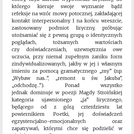
którego kieruje swoje wyznanie bądź
refeksje
na wzór mowy potocznej, zakładającej
kontakt interpersonalny. I na końcu wreszcie,
zastosowany podmiot liryczny, próbując
utożsamiać się z pewną grupą
o identycznych
poglądach, tożsamych wartościach
czy
doświadczeniach, uzewnętrznia owe
uczucia, przy
niemal zupełnym zaniku form
zindywidualizowanych, jakby w jej i własnym
imieniu za pomocą gramatycznego „my” (np.
„Wybaw nas…”, „remont
u św. Jakuba”,
„odchodzę…”). Ponad wszystko
jednak
dominuje w poezji Magdy Stroińskiej
kategoria ujawnionego „ja” lirycznego,
będącego od z górą czterdziestu
lat
powiernikiem Poetki, jej doświadczeń
egzystencjalno-emocjonalnych oraz
zapatrywań, którymi chce
się podzielić w