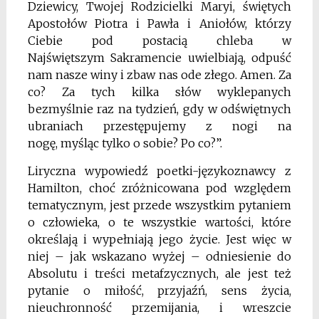
Dziewicy, Twojej Rodzicielki
Maryi, świętych
Apostołów Piotra i Pawła i Aniołów,
którzy
Ciebie pod postacią chleba w
Najświętszym
Sakramencie uwielbiają, odpuść
nam nasze winy
i zbaw nas ode złego. Amen. Za
co? Za tych kilka słów
wyklepanych
bezmyślnie raz na tydzień, gdy w odświętnych
ubraniach przestępujemy z nogi na
nogę,
myśląc tylko o sobie? Po co?”.
Liryczna wypowiedź poetki-językoznawcy z
Hamilton, choć zróżnicowana pod względem
tematycznym, jest przede wszystkim pytaniem
o człowieka,
o te wszystkie wartości, które
określają i wypełniają
jego życie. Jest więc w
niej – jak wskazano wyżej –
odniesienie do
Absolutu i treści metafzycznych, ale
jest też
pytanie o miłość, przyjaźń, sens życia,
nieuchronność przemijania, i wreszcie