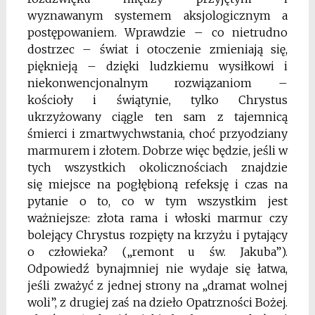
wyznawanym
systemem aksjologicznym a
postępowaniem. Wprawdzie – co nietrudno
dostrzec – świat i otoczenie
zmieniają się,
pięknieją – dzięki ludzkiemu wysiłkowi
i
niekonwencjonalnym rozwiązaniom –
kościoły
i świątynie, tylko Chrystus
ukrzyżowany ciągle ten
sam z tajemnicą
śmierci i zmartwychwstania, choć
przyodziany
marmurem i złotem. Dobrze więc będzie,
jeśli w
tych wszystkich okolicznościach znajdzie
się
miejsce na pogłębioną refeksję i czas na
pytanie o to,
co w tym wszystkim jest
ważniejsze: złota rama i włoski marmur czy
bolejący Chrystus rozpięty na krzyżu
i pytający
o człowieka? („remont u św. Jakuba”).
Od
powiedź bynajmniej nie wydaje się łatwa,
jeśli zważyć
z jednej strony na „dramat wolnej
woli”, z drugiej zaś
na dzieło Opatrzności Bożej.