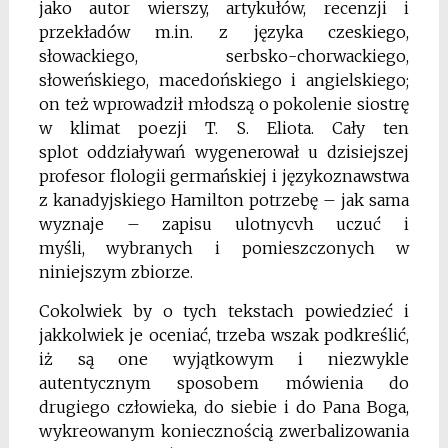
jako autor wierszy, artykułów, recenzji
i
przekładów m.in. z języka czeskiego,
słowackiego,
serbsko-chorwackiego,
słoweńskiego, macedońskiego
i angielskiego;
on też wprowadził młodszą o pokolenie siostrę
w klimat poezji T. S. Eliota. Cały ten
splot
oddziaływań wygenerował u dzisiejszej
profesor flologii germańskiej i językoznawstwa
z kanadyjskiego
Hamilton potrzebę – jak sama
wyznaje – zapisu ulotnycvh uczuć i
myśli, wybranych i pomieszczonych w
niniejszym zbiorze.
Cokolwiek by o tych tekstach powiedzieć i
jakkolwiek je oceniać, trzeba wszak podkreślić,
iż są one wyjątkowym i niezwykle
autentycznym sposobem mówienia do
drugiego człowieka, do siebie i do Pana Boga,
wykreowanym koniecznością zwerbalizowania