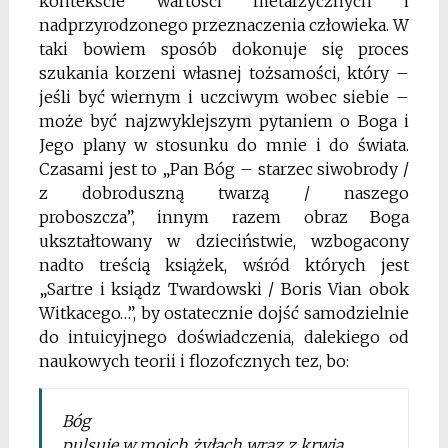
kontekście wartości metafzycznych i
nadprzyrodzonego przeznaczenia człowieka.
W
taki bowiem sposób dokonuje się proces
szukania
korzeni własnej tożsamości, który –
jeśli być wiernym
i uczciwym wobec siebie –
może być najzwyklejszym
pytaniem o Boga i
Jego plany w stosunku do mnie
i do świata.
Czasami jest to „Pan Bóg – starzec siwobrody /
z dobroduszną twarzą / naszego
proboszcza”,
innym razem obraz Boga
ukształtowany w dzieciństwie, wzbogacony
nadto treścią książek, wśród których jest
„Sartre i ksiądz Twardowski / Boris Vian
obok
Witkacego…”, by ostatecznie dojść samodzielnie
do intuicyjnego doświadczenia, dalekiego od
naukowych teorii i flozofcznych tez, bo:
Bóg
pulsuje w moich żyłach wraz z krwią