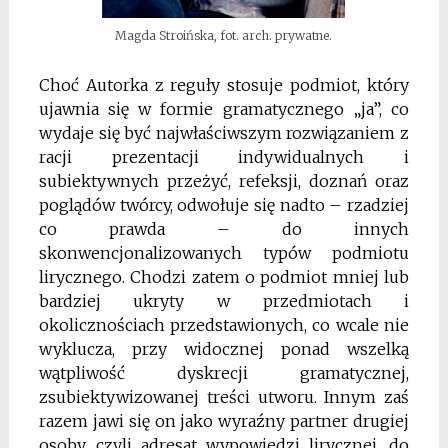
Magda Stroińska, fot. arch. prywatne.
C
hoć Autorka z reguły stosuje podmiot, który
ujawnia się w formie gramatycznego „ja”, co
wydaje się
być najwłaściwszym rozwiązaniem z
racji prezentacji
indywidualnych i
subiektywnych przeżyć, refeksji,
doznań oraz
poglądów twórcy, odwołuje się nadto –
rzadziej
co prawda – do innych
skonwencjonalizowanych typów podmiotu
lirycznego. Chodzi zatem
o podmiot mniej lub
bardziej ukryty w przedmiotach
i
okolicznościach przedstawionych, co wcale nie
wyklucza, przy widocznej ponad wszelką
wątpliwość
dyskrecji gramatycznej,
zsubiektywizowanej treści
utworu. Innym zaś
razem jawi się on jako wyraźny
partner drugiej
osoby, czyli adresat wypowiedzi lirycznej, do