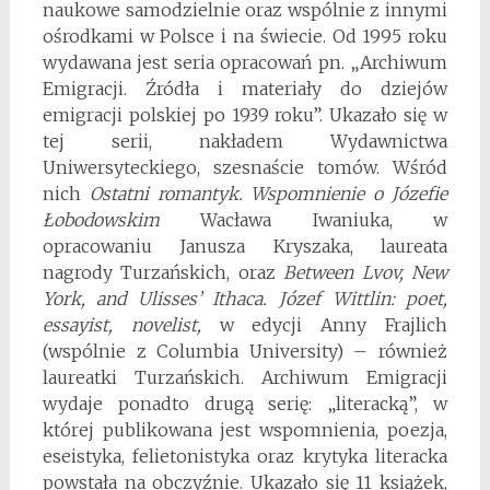
naukowe samodzielnie oraz wspól­nie z innymi
ośrodkami w Polsce i na świecie. Od 1995 roku
wydawana jest seria opracowań pn. „Archiwum
Emigracji. Źródła i ma­teriały do dziejów
emigracji polskiej po 1939 roku”. Ukazało się w
tej serii, nakładem Wydawnictwa
Uniwersyteckiego, szesnaście tomów. Wśród
nich
Ostatni romantyk. Wspomnienie o Józefie
Łobodowskim
Wacława Iwaniuka, w
opracowaniu Janusza Kryszaka, laureata
nagrody Turzańskich, oraz
Between Lvov, New
York, and Ulisses’ Ithaca. Józef Wittlin: poet,
essayist, novelist,
w edycji Anny Frajlich
(wspólnie z Columbia University) – również
laureatki Turzańskich. Archiwum Emigracji
wydaje ponadto drugą serię: „literacką”, w
której publiko­wana jest wspomnienia, poezja,
eseistyka, felietonistyka oraz krytyka literacka
powstała na obczyźnie. Ukazało się 11 książek,