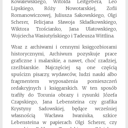
Kowalewskiego, Witolda Leitgebera, Leo
Lipskiego, Róży Nowotarskiej, Zofii
Romanowiczowej, Juliusza Sakowskiego, Olgi
Scherer, Felicjana Sławoja Składkowskiego,
Wiktora Trościanko, Jana Ulatowskiego,
Wojciecha Wasiutyńskiego i Tadeusza Wittlina.
Wraz z archiwami i cennymi księ­goz­biorami
historycznymi, Archiwum pozyskuje prace
graficzne i malarskie, a nawet, choć rzadziej,
rzeźbiarskie. Najczęściej są one częścią
spuścizn pisarzy, wydawców, ludzi nauki albo
fragmentem wyposażenia pomieszczeń
redakcyjnych i księgarskich. W ten sposób
trafiły do Torunia obrazy i rysunki Józefa
Czapskiego, Jana Lebensteina czy grafika
Krystyny Sadowskiej, będące wcześniej
własnością Wacława Iwaniuka, szkice
Lebensteina w papierach Olgi Scherer, czy