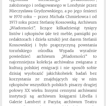
założonego i redagowanego w Londynie przez
Mieczysława Grydzewskiego, a po jego śmierci
w 1970 roku – przez Michała Chmielowca i od
1973 roku przez Stefanię Kossowską. Archiwum
„Wiadomości”, liczące kilkadziesiąt tysięcy
listów i rękopisów (ale też meble, pamiątki po
redaktorach i dzieła sztuki) jest darem Stefanii
Kossowskiej i było praprzyczyną powstania
toruńskiego ośrodka. Wypada wyraźnie
powiedzieć: archiwum „Wiadomości” to
najcenniejsza kolekcja archiwalna związana z
kulturą polskiej emigracji i nie sposób sobie
dzisiaj wyobrazić jakichkolwiek badań bez
korzystania ze znajdujących się w nim
rękopisów wszystkich polskich pisarzy drugiej
połowy XX wieku. Innymi cennymi archiwami
instytucji są: archiwum księgarni Libella i
Galerie Lambert z Paryża; archiwum Teatru