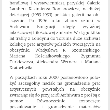
handlową i wystawienniczą paryskiej Galerie
Lambert Kazimierza Romanowicza, najdłużej
działającej (1959-1993) polskiej galerii na ob­
czyź­nie. Po 1996 roku zbiory sztuki w
Archiwum Emigracji uległy wyraźnej
jakościowej i ilościowej zmianie. W ciągu kilku
lat trafiły z Londynu do Torunia duże archiwa i
kolekcje prac artystów polskich tworzących na
obczyźnie: Władysława R. Szo­mań­skiego,
Mariana Kościałkowskiego, Zygmunta
Turkiewicza, Aleksandra Wernera i Mariana
Kratochwila.
W począ­tkach roku 2000 postanowiono poło­
żyć szczególny nacisk na gromadzenie prac
artystycznych powstałych na obczyźnie
zwracając się do przyjaciół Archiwum z proś­bą o
pomoc. Równocześnie rozpoczęto
poszukiwanie i gromadzenie materiałów