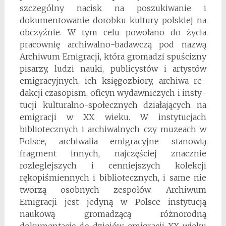
szczególny nacisk na poszukiwanie i
dokumentowanie dorobku kultury polskiej na
obczyźnie. W tym celu powołano do życia
pracownię archiwalno-badawczą pod nazwą
Archiwum Emigracji, która gromadzi spuścizny
pisarzy, ludzi nauki, publicystów i artystów
emigracyjnych, ich księgozbiory, archiwa re­
dakcji czasopism, oficyn wydawniczych i ins­ty­
tucji kulturalno-społecznych działających na
emigracji w XX wieku. W instytucjach
bibliotecznych i archiwalnych czy muzeach w
Polsce, archiwalia emigracyjne stanowią
fragment innych, najczęściej znacznie
rozleglejszych i cenniejszych kolekcji
rękopiśmiennych i bibliotecznych, i same nie
tworzą osobnych zespołów. Archiwum
Emigracji jest jedyną w Polsce instytucją
naukową gromadzącą różnorodną
dokumentację do dziejów emigracji XX wieku