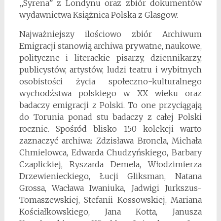
„Syrena” z Londynu oraz zbiór dokumentów
wydawnictwa Książnica Polska z Glasgow.
Najważniejszy ilościowo zbiór Archiwum
Emigracji stanowią archiwa prywatne, naukowe,
polityczne i literackie pisarzy, dziennikarzy,
publicys­tów, artystów, ludzi teatru i wybitnych
osobistości życia społeczno-kultu­ralnego
wychodźstwa polskiego w XX wieku oraz
badaczy emigracji z Polski. To one przyciągają
do Torunia ponad stu badaczy z całej Polski
rocznie. Spośród blisko 150 kolekcji warto
zaznaczyć archiwa: Zdzisława Broncla, Michała
Chmielowca, Edwarda Chudzyńskiego, Barbary
Czaplickiej, Ryszarda Demela, Włodzimierza
Drzewienieckiego, Łucji Gliksman, Natana
Grossa, Wacława Iwaniuka, Jadwigi Jurkszus-
Tomaszewskiej, Stefanii Kossowskiej, Mariana
Kościałkowskiego, Jana Kotta, Janusza