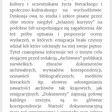
kultury i uczestnikami życia literackiego i
społeczno-kulturalnego na wychodźstwie.
Dyskusja owa, to studia i szkice pisane przez
obie strony niegdyś „żelaznej kurtyny” na
podobne lub uzupełniające się zagadnienia. Ale
też próby opisania i propozycje oceny
wydarzeń, w których emigracja brała czynny
udział lub które odcisnęły na niej swoje piętno.
Tytuł czasopisma informuje też o innym celu
stojącym przed redakcją „Archiwum”: publikacji
niewielkich zbiorów dokumentów
archiwalnych, wywiadów, korespondencji,
zestawień bibliograficznych, ineditów
literackich itp., słowem udostępnianiu
zawartości archiwów tak krajowych, jak
emigracyjnych. „Dokumenty” zajmują połowę
każdego zeszytu, są to głównie
korespondencje. Wartość dokumentacyjną
mają też wspomnienia i wywiady oraz szkice