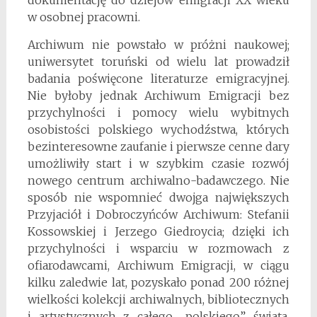
w osobnej pracowni.
Archiwum nie powstało w próżni naukowej;
uniwersytet toruński od wielu lat prowadził
badania poświęcone literaturze emigracyjnej.
Nie byłoby jednak Archiwum Emigracji bez
przychylności i pomocy wielu wybitnych
osobistości polskiego wychodźstwa, których
bezinteresowne zaufanie i pierwsze cenne dary
umożliwiły start i w szybkim czasie rozwój
nowego centrum archiwalno-badawczego. Nie
sposób nie wspomnieć dwojga największych
Przyjaciół i Dobroczyńców Archiwum: Stefanii
Kossowskiej i Jerzego Giedroycia; dzięki ich
przychylności i wsparciu w rozmowach z
ofiarodawcami, Archiwum Emigracji, w ciągu
kilku zaledwie lat, pozyskało ponad 200 różnej
wielkości kolekcji archiwalnych, bibliotecznych
i artystycznych z całego „polskiego” świata,