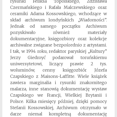
rysunki Feliksa Topolskiego, Zdzisława
Czermańskiego i Rafała Malczewskiego oraz
ceramiki Adama Kossowskiego, wchodzące w
skład archiwum londyńskich „Wiadomości”.
Jednak od samego początku Archiwum
pozyskiwało również materiały
dokumentacyjne, księgozbiory oraz kolekcje
archiwalne związane bezpośrednio z artystami.
I tak, w 1994 roku, redaktor paryskiej „Kultury”
Jerzy Giedroyć podarował toruńskiemu
uniwersytetowi, liczący prawie 2 tys.
woluminów, cenny księgozbiór Józefa
Czapskiego z Maisons-Laffitte. Wiele książek
zawiera mar­gi­na­lia i rysunki znakomitego
malarza, inne stanowią dokumentację wystaw
Czapskiego we Francji, Wielkiej Brytanii i
Polsce. Kilka miesięcy później, dzięki pomocy
Stefanii Kossowskiej, Archiwum otrzymało w
darze niemal kompletną doku­mentację