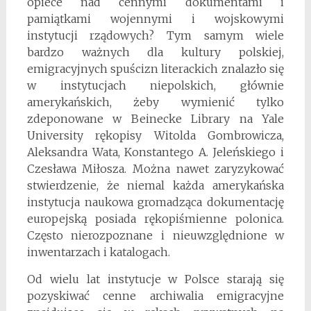
opiece nad cennymi dokumentami i
pamiątkami wojennymi i wojskowymi
instytucji rządowych? Tym samym wiele
bardzo ważnych dla kultury polskiej,
emigracyjnych spuścizn literackich znalazło się
w instytucjach niepolskich, głównie
amerykańskich, żeby wymienić tylko
zdeponowane w Beinecke Library na Yale
University rękopisy Witolda Gombrowicza,
Aleksandra Wata, Konstantego A. Jeleńskiego i
Czesława Miłosza. Można nawet zaryzykować
stwierdzenie, że niemal każda amerykańska
instytucja naukowa gromadząca dokumentację
europejską posiada rękopiśmienne polonica.
Często nierozpoznane i nieuwzględnione w
inwentarzach i katalogach.
Od wielu lat instytucje w Polsce starają się
pozyskiwać cenne archiwalia emigracyjne