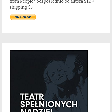
from People" bezpośrednio od autora $12 +
shipping $3