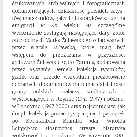
drukowa­nych, archiwalnych i fotograficznych
dokumentujących działalność polskich artys­
tów, marszandów, galerii i historyków sztuki na
emigracji w XX wieku. Na szczególne
wyróżnienie zasługują następujące dary: zbiór
prac olejnych Marka Żuławskiego ofiarowanych
przez Marylę Żuławską, które mają być
wstępem do przekazania w przyszłości
archiwum Żuławskiego do Torunia, podarowana
przez Ryszarda Demela kolekcja rysunków,
grafik oraz przede wszystkim pieczołowicie
zebranych dokumentów na temat działalności
grupy polskich malarzy studiujących i
wystawiających w Rzymie (1945-1947) i później
w Londynie (1947-2000) oraz najcenniejsza, jak
dotąd, kolekcja ponad tysiąca prac i pamiątek
po Konstantym Brandlu (dar Witolda
Leitgebera, siostrzeńca artysty, historyka
wojskowości z Londynu). We wrześniu 2001