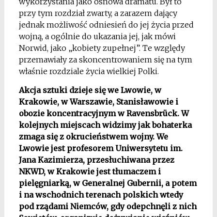
wykorzystania jako osnowa dramatu. Był to
przy tym rozdział zwarty, a zarazem dający
jednak możliwość odniesień do jej życia przed
wojną, a ogólnie do ukazania jej, jak mówi
Norwid, jako „kobiety zupełnej”. Te względy
przemawiały za skoncentrowaniem się na tym
właśnie rozdziale życia wielkiej Polki.
Akcja sztuki dzieje się we Lwowie, w
Krakowie, w Warszawie, Stanisławowie i
obozie koncentracyjnym w Ravensbrück. W
kolejnych miejscach widzimy jak bohaterka
zmaga się z okrucieństwem wojny. We
Lwowie jest profesorem Uniwersytetu im.
Jana Kazimierza, przesłuchiwana przez
NKWD, w Krakowie jest tłumaczem i
pielęgniarką, w Generalnej Gubernii, a potem
i na wschodnich terenach polskich wtedy
pod rządami Niemców, gdy odepchnęli z nich