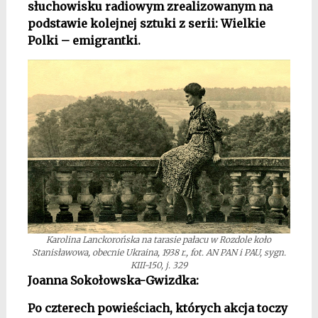
słuchowisku radiowym zrealizowanym na
podstawie kolejnej sztuki z serii: Wielkie
Polki – emigrantki.
Karolina Lanckorońska na tarasie pałacu w Rozdole koło
Stanisławowa, obecnie Ukraina, 1938 r., fot. AN PAN i PAU, sygn.
KIII-150, j. 329
Joanna Sokołowska-Gwizdka
:
Po czterech powieściach, których akcja toczy