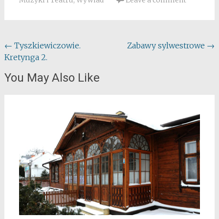
Post
←
Tyszkiewiczowie.
Zabawy sylwestrowe
→
Kretynga 2.
navigation
You May Also Like