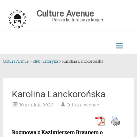
Skip
to
Culture Avenue
content
Polska kultura poza krajem
Culture Avenue
>
Klub historyka
>
Karolina Lanckorońska
Karolina Lanckorońska
30 grudnia 2020
Culture Avenue
Rozmowa z Kazimierzem Braunem o