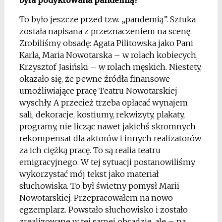
To było jeszcze przed tzw. „pandemią”. Sztuka
została napisana z przeznaczeniem na scenę.
Zrobiliśmy obsadę: Agata Pilitowska jako Pani
Karla, Maria Nowotarska – w rolach kobiecych,
Krzysztof Jasiński – w rolach męskich. Niestety,
okazało się, że pewne źródła finansowe
umożliwiające pracę Teatru Nowotarskiej
wyschły. A przecież trzeba opłacać wynajem
sali, dekoracje, kostiumy, rekwizyty, plakaty,
programy, nie licząc nawet jakichś skromnych
rekompensat dla aktorów i innych realizatorów
za ich ciężką pracę. To są realia teatru
emigracyjnego. W tej sytuacji postanowiliśmy
wykorzystać mój tekst jako materiał
słuchowiska. To był świetny pomysł Marii
Nowotarskiej. Przepracowałem na nowo
egzemplarz. Powstało słuchowisko i zostało
zrealizowane w tej samej obsadzie, ale – na