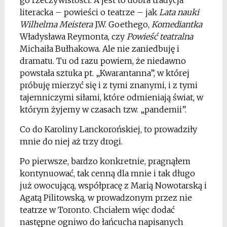
go rzeczywistości. A jest to dobra tradycja
literacka – powieści o teatrze – jak
Lata nauki
Wilhelma Meistera
J.W. Goethego,
Komediantka
Władysława Reymonta, czy
Powieść teatralna
Michaiła Bułhakowa. Ale nie zaniedbuję i
dramatu. Tu od razu powiem, że niedawno
powstała sztuka pt. „Kwarantanna”, w której
próbuję mierzyć się i z tymi znanymi, i z tymi
tajemniczymi siłami, które odmieniają świat, w
którym żyjemy w czasach tzw. „pandemii”.
Co do Karoliny Lanckorońskiej, to prowadziły
mnie do niej aż trzy drogi.
Po pierwsze, bardzo konkretnie, pragnąłem
kontynuować, tak cenną dla mnie i tak długo
już owocującą, współpracę z Marią Nowotarską i
Agatą Pilitowską, w prowadzonym przez nie
teatrze w Toronto. Chciałem więc dodać
następne ogniwo do łańcucha napisanych