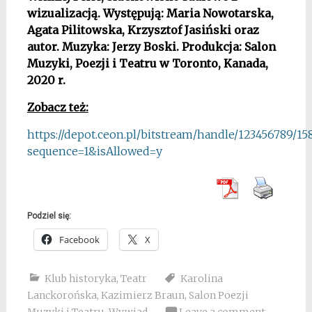
wizualizacją. Występują: Maria Nowotarska,
Agata Pilitowska, Krzysztof Jasiński oraz
autor. Muzyka: Jerzy Boski. Produkcja: Salon
Muzyki, Poezji i Teatru w Toronto, Kanada,
2020 r.
Zobacz też:
https://depot.ceon.pl/bitstream/handle/123456789/
sequence=1&isAllowed=y
Podziel się:
Facebook
X
Klub historyka
,
Teatr
Karolina
Lanckorońska
,
Kazimierz Braun
,
Salon Poezji
Muzyki i Teatru
,
Wywiad
Leave a comment