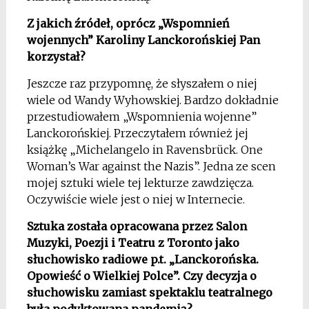
Z jakich źródeł, oprócz „Wspomnień
wojennych” Karoliny Lanckorońskiej Pan
korzystał?
Jeszcze raz przypomnę, że słyszałem o niej
wiele od Wandy Wyhowskiej. Bardzo dokładnie
przestudiowałem „Wspomnienia wojenne”
Lanckorońskiej. Przeczytałem również jej
książkę „Michelangelo in Ravensbrück. One
Woman’s War against the Nazis”. Jedna ze scen
mojej sztuki wiele tej lekturze zawdzięcza.
Oczywiście wiele jest o niej w Internecie.
Sztuka została opracowana przez Salon
Muzyki, Poezji i Teatru z Toronto jako
słuchowisko radiowe p.t. „Lanckorońska.
Opowieść o Wielkiej Polce”. Czy decyzja o
słuchowisku zamiast spektaklu teatralnego
była podyktowana pandemią?