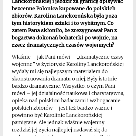
Lanckorońskiej i jeździł za granicę opisywać
bezcenne Polonica kupowane do polskich
zbiorów. Karolina Lanckorońska była poza
tym historykiem sztuki i to wybitnym. Co
zatem Pana skłoniło, że zrezygnował Pan z
bogactwa dokonań bohaterki po wojnie, na
rzecz dramatycznych czasów wojennych?
Właśnie – jak Pani mówi – „dramatyczne czasy
wojenne” w życiorysie Karoliny Lanckorońskiej
wydały mi się najlepszym materiałem do
skonstruowania dramatu o niej. Były istotnie
bardzo dramatyczne. Wszystko, o czym Pani
mówi – jej działalność naukowa i charytatywna,
opieka nad polskimi badaczami i wzbogacanie
polskich zbiorów – jest też bardzo ważne i
powinno być Karolinie Lanckorońskiej
pamiętane. Ale jednak właśnie wojenny
rozdział jej życia najlepiej nadawał się do