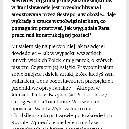
Sowietów, organizuje dożywianie więźniów,
w Stanisławowie jest przesłuchiwana i
aresztowana przez Gestapo, a w obozie… daje
wykłady o sztuce współwięźniarkom, co
pomaga im przetrwać. Jak wyglądała Pana
praca nad konstrukcją tej postaci?
Musiałem się najpierw o niej jak najwięcej
dowiedzieć – jak w wypadku wszystkich
innych wielkich Polek-emigrantek, o których
pisałem. Czytałem jej książki. Przypominałem
sobie miejsca i dzieła sztuki, które kiedyś sam
widziałem, a ona pozostawiła ich przepiękne i
przenikliwe opisy i analizy – Akropol w
Atenach, Pieta w Bazylice św. Piotra, obrazy
Georgesa de la Tour i inne. Wracałem do
opowieści Wandy Wyhowskiej o niej.
Chodziłem z nią po Lwowie, po Krakowie i po
Rzymie. Wprawdzie nie byłem nigdy w