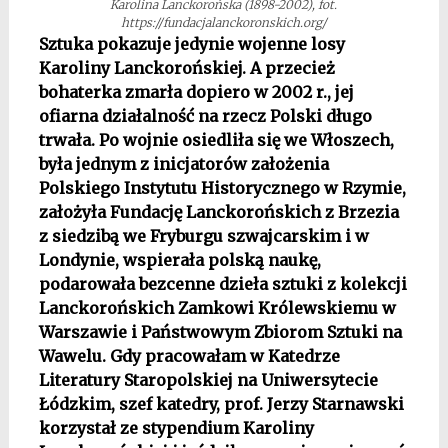
Karolina Lanckorońska (1898-2002), fot.
https://fundacjalanckoronskich.org/
Sztuka pokazuje jedynie wojenne losy
Karoliny Lanckorońskiej. A przecież
bohaterka zmarła dopiero w 2002 r., jej
ofiarna działalność na rzecz Polski długo
trwała. Po wojnie osiedliła się we Włoszech,
była jednym z inicjatorów założenia
Polskiego Instytutu Historycznego w Rzymie,
założyła Fundację Lanckorońskich z Brzezia
z siedzibą we Fryburgu szwajcarskim i w
Londynie, wspierała polską naukę,
podarowała bezcenne dzieła sztuki z kolekcji
Lanckorońskich Zamkowi Królewskiemu w
Warszawie i Państwowym Zbiorom Sztuki na
Wawelu. Gdy pracowałam w Katedrze
Literatury Staropolskiej na Uniwersytecie
Łódzkim, szef katedry, prof. Jerzy Starnawski
korzystał ze stypendium Karoliny