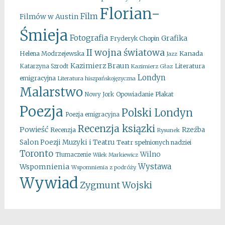
Florian-
Film
Filmów w Austin
Śmieja
Fotografia
Grafika
Fryderyk Chopin
II wojna światowa
Kanada
Helena Modrzejewska
Jazz
Kazimierz Braun
Literatura
Katarzyna Szrodt
Kazimierz Głaz
Londyn
emigracyjna
Literatura hiszpańskojęzyczna
Malarstwo
Opowiadanie
Plakat
Nowy Jork
Poezja
Polski Londyn
Poezja emigracyjna
Recenzja ksiązki
Powieść
Rzeźba
Recenzja
Rysunek
Salon Poezji Muzyki i Teatru
Teatr spełnionych nadziei
Toronto
Wilno
Tłumaczenie
Wilek Markiewicz
Wystawa
Wspomnienia
Wspomnienia z podróży
Wywiad
Zygmunt Wojski