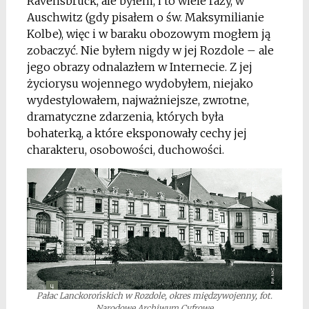
Ravensbrück, ale byłem, i to wiele razy, w
Auschwitz (gdy pisałem o św. Maksymilianie
Kolbe), więc i w baraku obozowym mogłem ją
zobaczyć. Nie byłem nigdy w jej Rozdole – ale
jego obrazy odnalazłem w Internecie. Z jej
życiorysu wojennego wydobyłem, niejako
wydestylowałem, najważniejsze, zwrotne,
dramatyczne zdarzenia, których była
bohaterką, a które eksponowały cechy jej
charakteru, osobowości, duchowości.
Pałac Lanckorońskich w Rozdole, okres międzywojenny, fot.
Narodowe Archiwum Cyfrowe