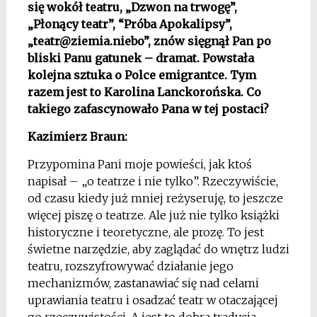
się wokół teatru, „Dzwon na trwogę”,
„Płonący teatr”, “Próba Apokalipsy”,
„
teatr@ziemia.niebo
”, znów sięgnął Pan po
bliski Panu gatunek – dramat. Powstała
kolejna sztuka o Polce emigrantce. Tym
razem jest to Karolina Lanckorońska. Co
takiego zafascynowało Pana w tej postaci?
Kazimierz Braun:
Przypomina Pani moje powieści, jak ktoś
napisał – „o teatrze i nie tylko”. Rzeczywiście,
od czasu kiedy już mniej reżyseruję, to jeszcze
więcej piszę o teatrze. Ale już nie tylko książki
historyczne i teoretyczne, ale prozę. To jest
świetne narzędzie, aby zaglądać do wnętrz ludzi
teatru, rozszyfrowywać działanie jego
mechanizmów, zastanawiać się nad celami
uprawiania teatru i osadzać teatr w otaczającej