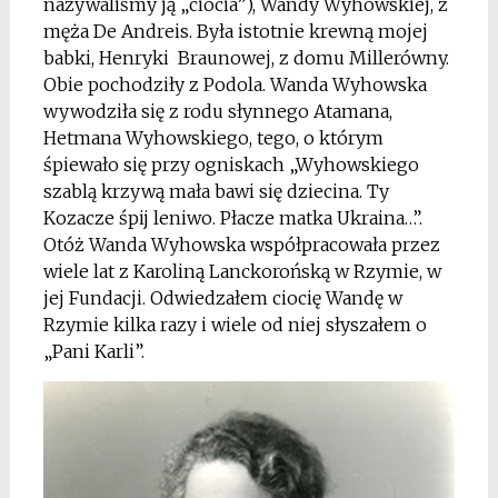
nazywaliśmy ją „ciocia”), Wandy Wyhowskiej, z
męża De Andreis. Była istotnie krewną mojej
babki, Henryki Braunowej, z domu Millerówny.
Obie pochodziły z Podola. Wanda Wyhowska
wywodziła się z rodu słynnego Atamana,
Hetmana Wyhowskiego, tego, o którym
śpiewało się przy ogniskach „Wyhowskiego
szablą krzywą mała bawi się dziecina. Ty
Kozacze śpij leniwo. Płacze matka Ukraina…”.
Otóż Wanda Wyhowska współpracowała przez
wiele lat z Karoliną Lanckorońską w Rzymie, w
jej Fundacji. Odwiedzałem ciocię Wandę w
Rzymie kilka razy i wiele od niej słyszałem o
„Pani Karli”.