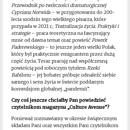
Przewodnik po twórczości dramaturgicznej
Cypriana Norwida
– w przygotowaniu do 200-
lecia urodzin tego wielkiego pisarza, które
przypada w 2021 r.;
Teatralizacja życia. Praktyki i
strategie
– praca teoretyczna na fascynujący
mnie od dawna temat oraz powieść
Powrót
Paderewskiego
– to jeszcze jeden wielki Polak,
który był praktycznie emigrantem przez dużą
część życia. Teraz pracuję nad współczesną
powieścią pod roboczym tytułem
Rzeki
Babilonu
– jej bohater próbuje odnaleźć siebie
samego i sens życia w świecie poddanym
konwulsjom globalnej „pandemii”.
Czy coś jeszcze chciałby Pan powiedzieć
czytelnikom magazynu „Culture Avenue”?
Ponieważ rozmawiamy w okresie świątecznym
składam Pani oraz wszystkim Pani czytelnikom