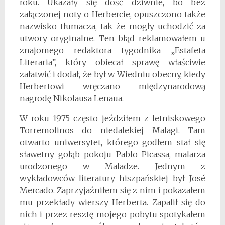
roku. Ukazały się dość dziwnie, bo bez
załączonej noty o Herbercie, opuszczono także
nazwisko tłumacza, tak że mogły uchodzić za
utwory oryginalne. Ten błąd reklamowałem u
znajomego redaktora tygodnika „Estafeta
Literaria”, który obiecał sprawę właściwie
załatwić i dodał, że był w Wiedniu obecny, kiedy
Herbertowi wręczano międzynarodową
nagrodę Nikolausa Lenaua.
W roku 1975 często jeździłem z letniskowego
Torremolinos do niedalekiej Malagi. Tam
otwarto uniwersytet, którego godłem stał się
sławetny gołąb pokoju Pablo Picassa, malarza
urodzonego w Maladze. Jednym z
wykładowców literatury hiszpańskiej był José
Mercado. Zaprzyjaźniłem się z nim i pokazałem
mu przekłady wierszy Herberta. Zapalił się do
nich i przez resztę mojego pobytu spotykałem