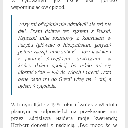
W cytowanym już liście pisał gorzko
wspominając ów epizod:
Wizy mi oficjalnie nie odmówili ale też nie
dali. Znam dobrze ten system z Polski.
Naprzód miłe rozmowy z konsulem w
Paryżu (głównie o hiszpańskim gotyku)
potem zaczął mnie unikać – rozmawiałem
z jakimiś 3-rzędnymi urzędasami, w
końcu dałem spokój, bo udało mi się
(dostać wizę – FS) do Włoch i Grecji. Nota
bene dano mi do Grecji wizę na 4 dni, a
byłem 4 tygodnie.
W innym liście z 1975 roku, również z Wiednia
pisanym w odpowiedzi na przekazane mu
przez Zdzisława Najdera moje kwerendy,
Herbert donosił z nadzieją: „Być może że w