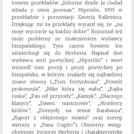
tomem przekładów „Informe desde la ciudad
sitiada y otros poemas”, Hiperión, 1993 w
przekładzie i prezentacji Xavería Ballestera.
Dziękując mi za przekłady wyraził się, że „na
moje wyczucie są bardzo dobre”. Rozumiał też
moje problemy ze znalezieniem wydawcy
hiszpańskiego. Tym razem bowiem los
uśmiechnął się do Herberta. Napisał doń
wydawca serii poetyckiej „Hiperión” i wnet
wyszedł tom poezji i prozy poetyckiej po
hiszpańsku, w którym znalazły się najbardziej
znane utwory („Tren Fortynbrasa”, „Powrót
prokonsula”, „Nike która się waha”, „Bajka
ruska”, „Pan od przyrody”, „Kamyk”, „Dlaczego
klasycy”, „Dawni mistrzowie”, „Mordercy
królów”, „Domysły na temat Barabasza”,
„Raport z oblężonego miasta” oraz szereg
wierszy z „Pana Cogito”). Obszerny wstęp
obejmuje życiorys Herberta i charakterystykę