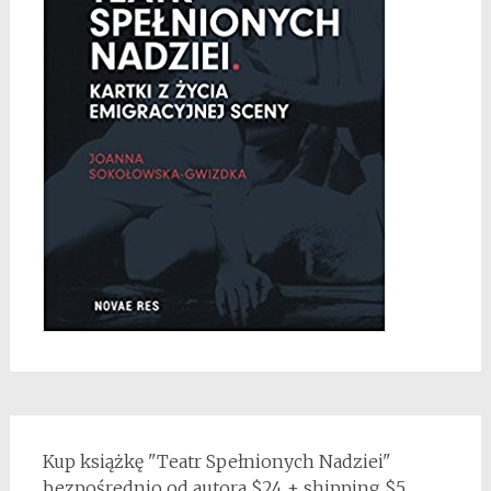
Kup książkę "Teatr Spełnionych Nadziei"
bezpośrednio od autora $24 + shipping $5