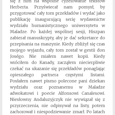
się z nim na wspólne cyzelowanie tekstów
Herberta. Przyświecał nam pomysł, by
przygotować cały tom przekładów i wydać jako
publikację inaugurującą serię wydawnictw
wydziału humanistycznego uniwersytetu w
Maladze. Po każdej wspólnej sesji, Hiszpan
zabierał manuskrypty, aby je dać sekretarce do
przepisania na maszynie. Kiedy zbliżył się czas
mojego wyjazdu, cały tom został w gestii don
Joségo. Nie miałem nawet kopii. Kiedy
wróciłem do Kanady, zacząłem niecierpliwie
czekać na ukazanie się przekładów ponaglając
opieszałego partnera częstymi listami.
Posłałem nawet pismo polecone pani dziekan
wydziału oraz poznanemu w Maladze
adwokatowi i poecie Alfonsowi Canalesowi.
Niesłowny Andaluzyjczyk nie wywiązał się z
przyrzeczenia, nie odpisywał na listy, potem
zachorował i niespodziewanie zmarł. Po latach