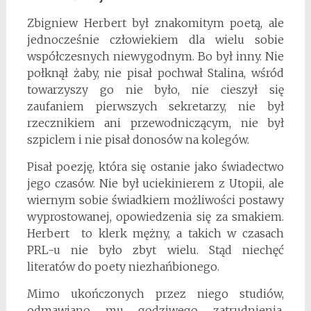
Zbigniew Herbert był znakomitym poetą, ale
jednocześnie człowiekiem dla wielu sobie
współczesnych niewygodnym. Bo był inny. Nie
połknął żaby, nie pisał pochwał Stalina, wśród
towarzyszy go nie było, nie cieszył się
zaufaniem pierwszych sekretarzy, nie był
rzecznikiem ani przewodniczącym, nie był
szpiclem i nie pisał donosów na kolegów.
Pisał poezję, która się ostanie jako świadectwo
jego czasów. Nie był uciekinierem z Utopii, ale
wiernym sobie świadkiem możliwości postawy
wyprostowanej, opowiedzenia się za smakiem.
Herbert to klerk mężny, a takich w czasach
PRL-u nie było zbyt wielu. Stąd niechęć
literatów do poety niezhańbionego.
Mimo ukończonych przez niego studiów,
odmawiano mu godziwego zatrudnienia.