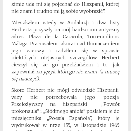
zimie uda mi się pojechać do Hiszpanii, której
nie znam i trudno mi ją sobie wyobrazić”.
Mieszkałem wtedy w Andaluzji i dwa listy
Herberta przyszły na mój bardzo romantyczny
adres: Plaza de la Caracola, Torremolinos,
Málaga. Pracowałem akurat nad tłumaczeniem
jego wierszy i radziłem się w sprawie
niektórych niejasnych szczegółów. Herbert
cieszył się, że go przekładałem i to, jak
zapewniał
na język którego nie znam (a muszę
się nauczyć).
Skoro Herbert nie mógł odwiedzić Hiszpanii,
wizy nie potrzebowała jego poezja.
Przełożywszy na hiszpański „Powrót
prokonsula” i „Siódmego anioła” posłałem je do
miesięcznika „Poesía Española”, który je
wydrukował w nrze 155, w listopadzie 1965