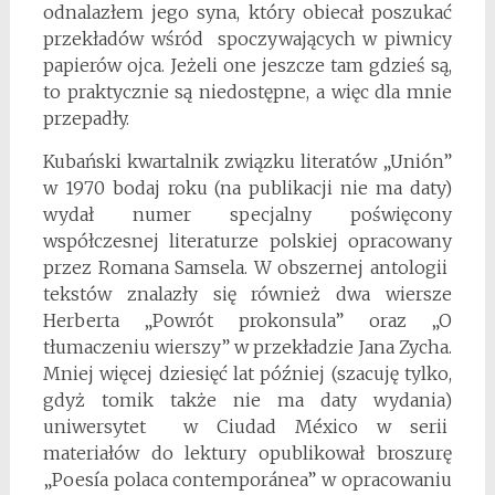
odnalazłem jego syna, który obiecał poszukać
przekładów wśród spoczywających w piwnicy
papierów ojca. Jeżeli one jeszcze tam gdzieś są,
to praktycznie są niedostępne, a więc dla mnie
przepadły.
Kubański kwartalnik związku literatów „Unión”
w 1970 bodaj roku (na publikacji nie ma daty)
wydał numer specjalny poświęcony
współczesnej literaturze polskiej opracowany
przez Romana Samsela. W obszernej antologii
tekstów znalazły się również dwa wiersze
Herberta „Powrót prokonsula” oraz „O
tłumaczeniu wierszy” w przekładzie Jana Zycha.
Mniej więcej dziesięć lat później (szacuję tylko,
gdyż tomik także nie ma daty wydania)
uniwersytet w Ciudad México w serii
materiałów do lektury opublikował broszurę
„Poesía polaca contemporánea” w opracowaniu