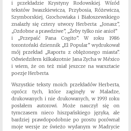
i przekładzie Krystyny Rodowskiej. Wśród
tekstów Iwaszkiewicza, Przybosia, Różewicza,
Szymborskiej, Grochowiaka i Białoszewskiego
znalazły się cztery utwory Herberta: „Jonasz”,
„Ozdobne a prawdziwe”, „Żeby tylko nie anioł”
i „Przepaść Pana Cogito”. W roku 1986
torontoński dziennik „El Popular” wydrukował
mój przekład „Raportu z oblężonego miasta”.
Odwiedziłem kilkakrotnie Jana Zycha w México
i wiem, że on też miał jeszcze na warsztacie
poezje Herberta.
Wszystkie teksty moich przekładów Herberta,
oprócz tych, które zaginęły w Maladze,
drukowanych i nie drukowanych, w 1993 roku
posłałem autorowi. Może nauczył się on
tymczasem nieco hiszpańskiego języka, ale
bardziej prawdopodobnie po prostu porównał
moje wersje ze świeżo wydanym w Madrycie