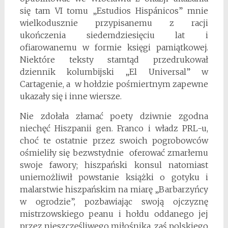
się tam VI tomu „Estudios Hispánicos” mnie
wielkodusznie przypisanemu z racji
ukończenia siedemdziesięciu lat i
ofiarowanemu w formie księgi pamiątkowej.
Niektóre teksty stamtąd przedrukował
dziennik kolumbijski „El Universal” w
Cartagenie, a w hołdzie pośmiertnym zapewne
ukazały się i inne wiersze.
Nie zdołała złamać poety dziwnie zgodna
niechęć Hiszpanii gen. Franco i władz PRL-u,
choć te ostatnie przez swoich pogrobowców
ośmieliły się bezwstydnie oferować zmarłemu
swoje fawory; hiszpański konsul natomiast
uniemożliwił powstanie książki o gotyku i
malarstwie hiszpańskim na miarę „Barbarzyńcy
w ogrodzie”, pozbawiając swoją ojczyznę
mistrzowskiego peanu i hołdu oddanego jej
przez nieszczęśliwego miłośnika, zaś polskiego