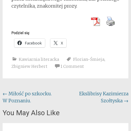
czytelnika, znakomitej prozy.
Podziel się:
Facebook
X
Kawiarnia literacka
Florian-Śmieja
,
Zbigniew Herbert
1 Comment
Post
←
Miłość po szkocku.
Ekslibrisy Kazimierza
W Poznaniu.
Szołtyska
→
navigation
You May Also Like