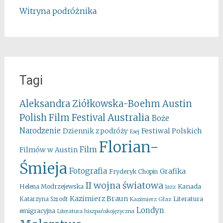
Witryna podróżnika
Tagi
Aleksandra Ziółkowska-Boehm
Austin
Australia
Polish Film Festival
Boże
Narodzenie
Festiwal Polskich
Dziennik z podróży
Esej
Florian-
Film
Filmów w Austin
Śmieja
Fotografia
Grafika
Fryderyk Chopin
II wojna światowa
Kanada
Helena Modrzejewska
Jazz
Kazimierz Braun
Literatura
Katarzyna Szrodt
Kazimierz Głaz
Londyn
emigracyjna
Literatura hiszpańskojęzyczna