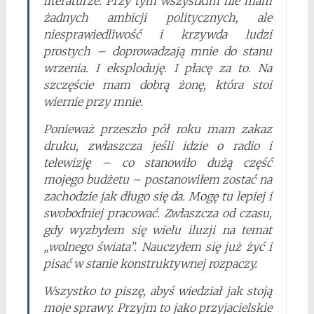
literaturze. Przy tym wszystkim nie mam
żadnych ambicji politycznych, ale
niesprawiedliwość i krzywda ludzi
prostych – doprowadzają mnie do stanu
wrzenia. I eksploduję. I płacę za to. Na
szczęście mam dobrą żonę, która stoi
wiernie przy mnie.
Ponieważ przeszło pół roku mam zakaz
druku, zwłaszcza jeśli idzie o radio i
telewizję – co stanowiło dużą część
mojego budżetu – postanowiłem zostać na
zachodzie jak długo się da. Mogę tu lepiej i
swobodniej pracować. Zwłaszcza od czasu,
gdy wyzbyłem się wielu iluzji na temat
„wolnego świata”. Nauczyłem się już żyć i
pisać w stanie konstruktywnej rozpaczy.
Wszystko to piszę, abyś wiedział jak stoją
moje sprawy. Przyjm to jako przyjacielskie