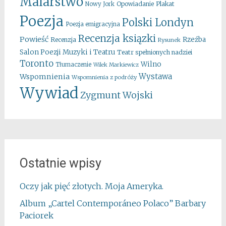
Malarstwo
Opowiadanie
Plakat
Nowy Jork
Poezja
Polski Londyn
Poezja emigracyjna
Recenzja ksiązki
Powieść
Rzeźba
Recenzja
Rysunek
Salon Poezji Muzyki i Teatru
Teatr spełnionych nadziei
Toronto
Wilno
Tłumaczenie
Wilek Markiewicz
Wystawa
Wspomnienia
Wspomnienia z podróży
Wywiad
Zygmunt Wojski
Ostatnie wpisy
Oczy jak pięć złotych. Moja Ameryka.
Album „Cartel Contemporáneo Polaco” Barbary
Paciorek