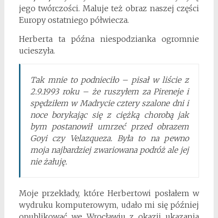
jego twórczości. Maluje też obraz naszej części
Europy ostatniego półwiecza.
Herberta ta późna niespodzianka ogromnie
ucieszyła.
Tak mnie to podnieciło – pisał w liście z
2.9.1993 roku – że ruszyłem za Pireneje i
spędziłem w Madrycie cztery szalone dni i
noce borykając się z ciężką chorobą jak
bym postanowił umrzeć przed obrazem
Goyi czy Velazqueza. Była to na pewno
moja najbardziej zwariowana podróż ale jej
nie żałuję.
Moje przekłady, które Herbertowi posłałem w
wydruku komputerowym, udało mi się później
opublikować we Wrocławiu z okazji ukazania