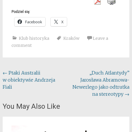
Podziel się:
Facebook
X
Klub historyka
Kraków
Leave a
comment
Post
←
Ptaki Australii
„Duch Atlantydy”
w obiektywie Andrzeja
Jarosława Abramowa-
navigation
Fiali
Newerlego jako odtrutka
na stereotypy
→
You May Also Like