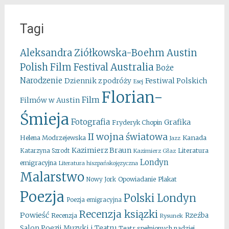
Tagi
Aleksandra Ziółkowska-Boehm
Austin
Australia
Polish Film Festival
Boże
Narodzenie
Festiwal Polskich
Dziennik z podróży
Esej
Florian-
Film
Filmów w Austin
Śmieja
Fotografia
Grafika
Fryderyk Chopin
II wojna światowa
Kanada
Helena Modrzejewska
Jazz
Kazimierz Braun
Literatura
Katarzyna Szrodt
Kazimierz Głaz
Londyn
emigracyjna
Literatura hiszpańskojęzyczna
Malarstwo
Opowiadanie
Plakat
Nowy Jork
Poezja
Polski Londyn
Poezja emigracyjna
Recenzja ksiązki
Powieść
Rzeźba
Recenzja
Rysunek
Salon Poezji Muzyki i Teatru
Teatr spełnionych nadziei