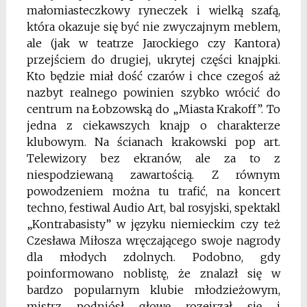
małomiasteczkowy ryneczek i wielką szafą,
która okazuje się być nie zwyczajnym meblem,
ale (jak w teatrze Jarockiego czy Kantora)
przejściem do drugiej, ukrytej części knajpki.
Kto będzie miał dość czarów i chce czegoś aż
nazbyt realnego powinien szybko wrócić do
centrum na Łobzowską do „Miasta Krakoff”. To
jedna z ciekawszych knajp o charakterze
klubowym. Na ścianach krakowski pop art.
Telewizory bez ekranów, ale za to z
niespodziewaną zawartością. Z równym
powodzeniem można tu trafić, na koncert
techno, festiwal Audio Art, bal rosyjski, spektakl
„Kontrabasisty” w języku niemieckim czy też
Czesława Miłosza wręczającego swoje nagrody
dla młodych zdolnych. Podobno, gdy
poinformowano noblistę, że znalazł się w
bardzo popularnym klubie młodzieżowym,
mistrz podniósł głowę rozejrzał się i