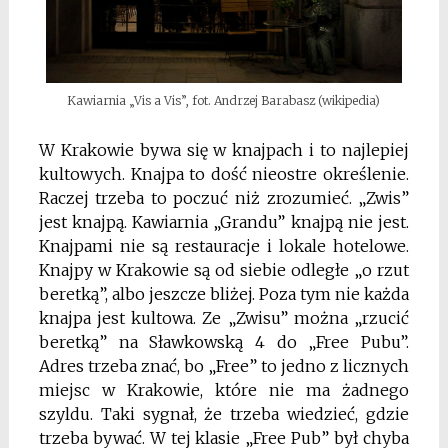
Kawiarnia „Vis a Vis”, fot. Andrzej Barabasz (wikipedia)
W Krakowie bywa się w knajpach i to najlepiej
kultowych. Knajpa to dość nieostre określenie.
Raczej trzeba to poczuć niż zrozumieć. „Zwis”
jest knajpą. Kawiarnia „Grandu” knajpą nie jest.
Knajpami nie są restauracje i lokale hotelowe.
Knajpy w Krakowie są od siebie odległe „o rzut
beretką”, albo jeszcze bliżej. Poza tym nie każda
knajpa jest kultowa. Ze „Zwisu” można „rzucić
beretką” na Sławkowską 4 do „Free Pubu”.
Adres trzeba znać, bo „Free” to jedno z licznych
miejsc w Krakowie, które nie ma żadnego
szyldu. Taki sygnał, że trzeba wiedzieć, gdzie
trzeba bywać. W tej klasie „Free Pub” był chyba