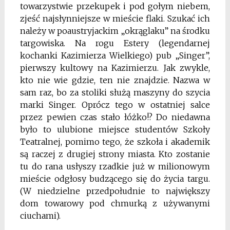
towarzystwie przekupek i pod gołym niebem,
zjeść najsłynniejsze w mieście flaki. Szukać ich
należy w poaustryjackim „okrąglaku” na środku
targowiska. Na rogu Estery (legendarnej
kochanki Kazimierza Wielkiego) pub „Singer”,
pierwszy kultowy na Kazimierzu. Jak zwykle,
kto nie wie gdzie, ten nie znajdzie. Nazwa w
sam raz, bo za stoliki służą maszyny do szycia
marki Singer. Oprócz tego w ostatniej salce
przez pewien czas stało łóżko!? Do niedawna
było to ulubione miejsce studentów Szkoły
Teatralnej, pomimo tego, że szkoła i akademik
są raczej z drugiej strony miasta. Kto zostanie
tu do rana usłyszy rzadkie już w milionowym
mieście odgłosy budzącego się do życia targu.
(W niedzielne przedpołudnie to największy
dom towarowy pod chmurką z używanymi
ciuchami).