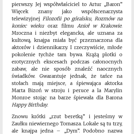
pierwszy. Jej współwłaściciel to Artur „Baron”
Więcek znany jako współscenarzysta
telewizyjnej
Filozofii po góralsku
,
Rozmów na
koniec wieku
oraz filmu
Anioł w Krakowie
.
Mroczna i niezbyt elegancka, ale uznana za
kultową, knajpa miała być przeznaczona dla
aktorów i dziennikarzy. I rzeczywiście, młode
pokolenie tychże tam bywa. Krążą plotki o
erotycznych ekscesach podczas całonocnych
zabaw, ale nie sposób znaleźć naocznych
świadków. Gwarantuje jednak, że tańce na
stołach mają miejsce, a śpiewająca aktorka
Marta Bizoń w stroju i peruce a la Marylin
Monroe stojąc na barze śpiewała dla Barona
Happy Birthday
.
Znowu krótki „rzut beretką” i jesteśmy w
Zaułku niewiernego Tomasza. Lokale są tu trzy,
ale knajpa jedna – „Dym”. Podobno nazwa