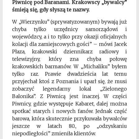
Piwnicę pod Baranami. Krakowscy „bywalcy”
śmieją się, gdy słyszą te nazwy.
W „Wierzynku” (sprywatyzowanym) bywają już
chyba tylko urzędnicy samorządowi i
wojewódzcy, a i to tylko przy okazji oficjalnych
kolacji dla zamiejscowych gości” – mówi Jacek
Płaza, krakowski dziennikarz radiowy i
telewizyjny, który zna chyba połowę
krakowskich barmanów. W „Michaliku” byłem
tylko raz. Prawie dwadzieścia lat temu
przyjechał ktoś z Poznania i uparł się, że musi
zobaczyć legendarny lokal „Zielonego
Balonika”. Z Piwnicą jest inaczej. W części
Piwnicy, gdzie występuje Kabaret, dalej można
spotkać starych i nowych fanów. Jednak część
barowa, która skutecznie przykuwała bywalców
jeszcze w latach 80., po „odzyskaniu
niepodległości” zmieniła klientów.