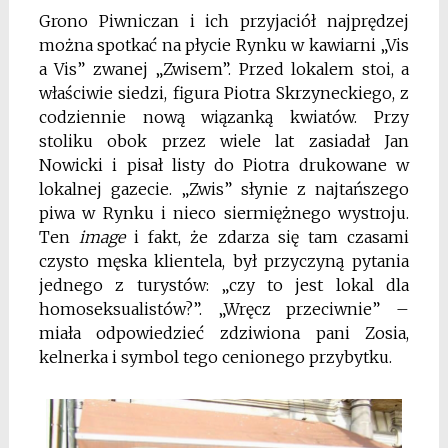
Grono Piwniczan i ich przyjaciół najprędzej
można spotkać na płycie Rynku w kawiarni „Vis
a Vis” zwanej „Zwisem”. Przed lokalem stoi, a
właściwie siedzi, figura Piotra Skrzyneckiego, z
codziennie nową wiązanką kwiatów. Przy
stoliku obok przez wiele lat zasiadał Jan
Nowicki i pisał listy do Piotra drukowane w
lokalnej gazecie. „Zwis” słynie z najtańszego
piwa w Rynku i nieco siermiężnego wystroju.
Ten
image
i fakt, że zdarza się tam czasami
czysto męska klientela, był przyczyną pytania
jednego z turystów: „czy to jest lokal dla
homoseksualistów?”. „Wręcz przeciwnie” –
miała odpowiedzieć zdziwiona pani Zosia,
kelnerka i symbol tego cenionego przybytku.