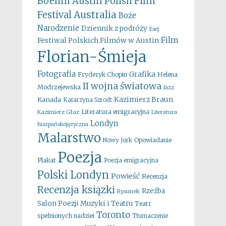
Boehm
Austin Polish Film
Australia
Festival
Boże
Narodzenie
Dziennik z podróży
Esej
Film
Festiwal Polskich Filmów w Austin
Florian-Śmieja
Fotografia
Grafika
Fryderyk Chopin
Helena
II wojna światowa
Modrzejewska
Jazz
Kazimierz Braun
Kanada
Katarzyna Szrodt
Literatura emigracyjna
Kazimierz Głaz
Literatura
Londyn
hiszpańskojęzyczna
Malarstwo
Opowiadanie
Nowy Jork
Poezja
Plakat
Poezja emigracyjna
Polski Londyn
Powieść
Recenzja
Recenzja ksiązki
Rzeźba
Rysunek
Salon Poezji Muzyki i Teatru
Teatr
Toronto
spełnionych nadziei
Tłumaczenie