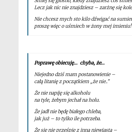
Śmiej się głośno, kiedy znajdziesz coś śmie
Lecz jak nic nie znajdziesz – zarżnę się kol
Nie chcesz mych sto kilo dźwigać na sumie
proszę więc o uśmiech w żony mej imieniu!
Poprawę obiecuję… chyba, że…
Niejedno dziś mam postanowienie –
całą litanię z początkiem „że nie..”
Że nie napiję się alkoholu
na tyle, żebym jechał na holu.
Że jadł nie będę białego chleba,
jak już – to tylko ile potrzeba.
Że się nie prześpię z inną niewiastą –