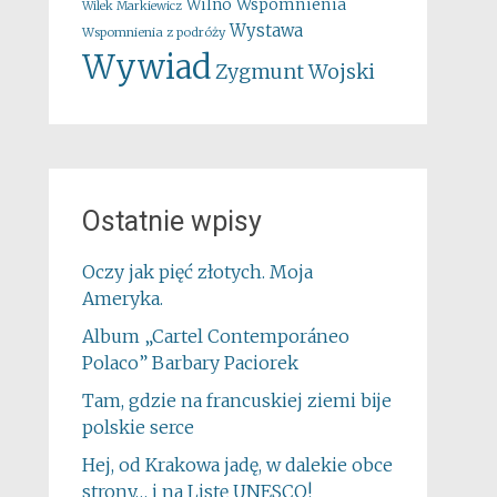
Wspomnienia
Wilno
Wilek Markiewicz
Wystawa
Wspomnienia z podróży
Wywiad
Zygmunt Wojski
Ostatnie wpisy
Oczy jak pięć złotych. Moja
Ameryka.
Album „Cartel Contemporáneo
Polaco” Barbary Paciorek
Tam, gdzie na francuskiej ziemi bije
polskie serce
Hej, od Krakowa jadę, w dalekie obce
strony… i na Listę UNESCO!