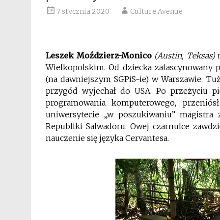
7 stycznia 2020
Culture Avenue
Leszek Moździerz-Monico
(Austin, Teksas)
n
Wielkopolskim. Od dziecka zafascynowany p
(na dawniejszym SGPiS-ie) w Warszawie. T
przygód wyjechał do USA. Po przeżyciu pi
programowania komputerowego, przeniósł
uniwersytecie „w poszukiwaniu” magistra 
Republiki Salwadoru. Owej czarnulce zawdzi
nauczenie się języka Cervantesa.