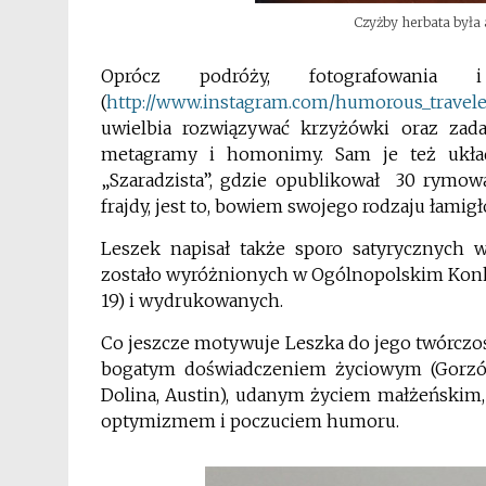
Czyżby herbata była 
Oprócz podróży, fotografowania
(
http://www.instagram.com/humorous_travele
uwielbia rozwiązywać krzyżówki oraz zadan
metagramy i homonimy. Sam je też układ
„Szaradzista”, gdzie opublikował 30 rymo
frajdy, jest to, bowiem swojego rodzaju łamig
Leszek napisał także sporo satyrycznych wi
zostało wyróżnionych w Ogólnopolskim Konkur
19) i wydrukowanych.
Co jeszcze motywuje Leszka do jego twórczoś
bogatym doświadczeniem życiowym (Gorzów
Dolina, Austin), udanym życiem małżeński
optymizmem i poczuciem humoru.