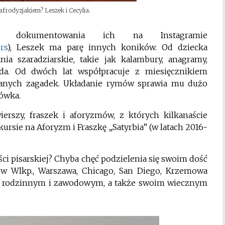
afrodyzjakiem? Leszek i Cecylia.
 i dokumentowania ich na Instagramie
rs
)
, Leszek ma parę innych koników. Od dziecka
ia szaradziarskie, takie jak kalambury, anagramy,
a. Od dwóch lat współpracuje z miesięcznikiem
wanych zagadek.
Układanie rymów sprawia mu dużo
łówka.
erszy, fraszek i aforyzmów, z których kilkanaście
sie na Aforyzm i Fraszkę „Satyrbia” (w latach 2016-
ci pisarskiej? Chyba chęć podzielenia się swoim dość
 Wlkp., Warszawa, Chicago, San Diego, Krzemowa
m, rodzinnym i zawodowym, a także swoim wiecznym