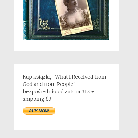
Kup książkę "What I Received from
God and from People"
bezpośrednio od autora $12 +
shipping $3