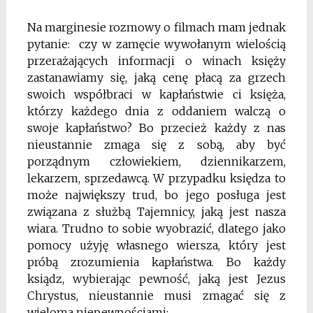
Na marginesie rozmowy o filmach mam jednak
pytanie: czy w zamęcie wywołanym wielością
przerażających informacji o winach księży
zastanawiamy się, jaką cenę płacą za grzech
swoich współbraci w kapłaństwie ci księża,
którzy każdego dnia z oddaniem walczą o
swoje kapłaństwo? Bo przecież każdy z nas
nieustannie zmaga się z sobą, aby być
porządnym człowiekiem, dziennikarzem,
lekarzem, sprzedawcą. W przypadku księdza to
może największy trud, bo jego posługa jest
związana z służbą Tajemnicy, jaką jest nasza
wiara. Trudno to sobie wyobrazić, dlatego jako
pomocy użyję własnego wiersza, który jest
próbą zrozumienia kapłaństwa. Bo każdy
ksiądz, wybierając pewność, jaką jest Jezus
Chrystus, nieustannie musi zmagać się z
wieloma niepewnościami: