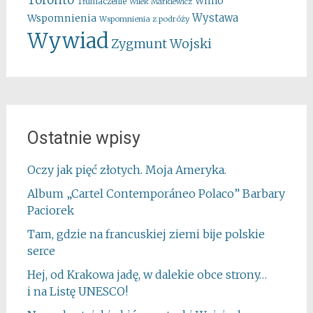
Toronto
Wilno
Tłumaczenie
Wilek Markiewicz
Wystawa
Wspomnienia
Wspomnienia z podróży
Wywiad
Zygmunt Wojski
Ostatnie wpisy
Oczy jak pięć złotych. Moja Ameryka.
Album „Cartel Contemporáneo Polaco” Barbary
Paciorek
Tam, gdzie na francuskiej ziemi bije polskie
serce
Hej, od Krakowa jadę, w dalekie obce strony…
i na Listę UNESCO!