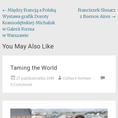
Post
←
Między Francją a Polską.
Franciszek Slusarz
Wystawa grafik Doroty
z Buenos Aires
→
navigation
Krasnodębskiej-Michaluk
w Galerii Forma
w Warszawie.
You May Also Like
Taming the World
25 października 2019
Culture Avenue
0 Comment