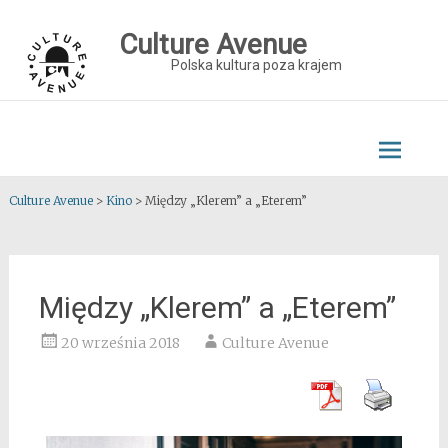
Skip
to
Culture Avenue
content
Polska kultura poza krajem
Culture Avenue
>
Kino
>
Między „Klerem” a „Eterem”
Między „Klerem” a „Eterem”
20 września 2018
Culture Avenue