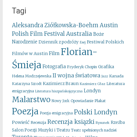
Tagi
Aleksandra Ziółkowska-Boehm
Austin
Australia
Polish Film Festival
Boże
Narodzenie
Festiwal Polskich
Dziennik z podróży
Esej
Florian-
Film
Filmów w Austin
Śmieja
Fotografia
Grafika
Fryderyk Chopin
II wojna światowa
Kanada
Helena Modrzejewska
Jazz
Kazimierz Braun
Literatura
Katarzyna Szrodt
Kazimierz Głaz
Londyn
emigracyjna
Literatura hiszpańskojęzyczna
Malarstwo
Opowiadanie
Plakat
Nowy Jork
Poezja
Polski Londyn
Poezja emigracyjna
Recenzja ksiązki
Powieść
Rzeźba
Recenzja
Rysunek
Salon Poezji Muzyki i Teatru
Teatr spełnionych nadziei