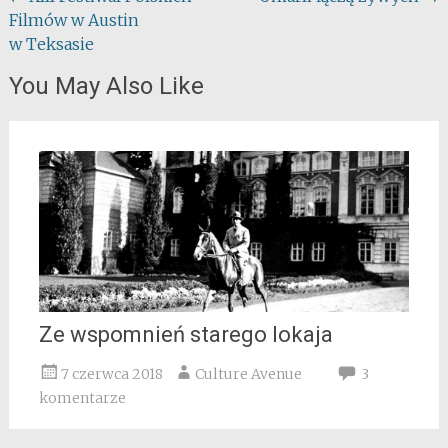
Filmów w Austin
navigation
w Teksasie
You May Also Like
Ze wspomnień starego lokaja
7 czerwca 2018
Culture Avenue
3
komentarze