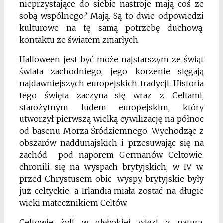
nieprzystające do siebie nastroje mają coś ze
sobą wspólnego? Mają. Są to dwie odpowiedzi
kulturowe na tę samą potrzebę duchową:
kontaktu ze światem zmarłych.
Halloween jest być może najstarszym ze świąt
świata zachodniego, jego korzenie sięgają
najdawniejszych europejskich tradycji. Historia
tego święta zaczyna się wraz z Celtami,
starożytnym ludem europejskim, który
utworzył pierwszą wielką cywilizację na północ
od basenu Morza Śródziemnego. Wychodząc z
obszarów naddunajskich i przesuwając się na
zachód pod naporem Germanów Celtowie,
chronili się na wyspach brytyjskich; w IV w.
przed Chrystusem obie wyspy brytyjskie były
już celtyckie, a Irlandia miała zostać na długie
wieki matecznikiem Celtów.
Celtowie żyli w głębokiej więzi z naturą,