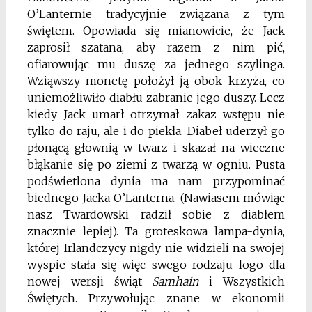
O’Lanternie tradycyjnie związana z tym
świętem. Opowiada się mianowicie, że Jack
zaprosił szatana, aby razem z nim pić,
ofiarowując mu duszę za jednego szylinga.
Wziąwszy monetę położył ją obok krzyża, co
uniemożliwiło diabłu zabranie jego duszy. Lecz
kiedy Jack umarł otrzymał zakaz wstępu nie
tylko do raju, ale i do piekła. Diabeł uderzył go
płonącą głownią w twarz i skazał na wieczne
błąkanie się po ziemi z twarzą w ogniu. Pusta
podświetlona dynia ma nam przypominać
biednego Jacka O’Lanterna. (Nawiasem mówiąc
nasz Twardowski radził sobie z diabłem
znacznie lepiej). Ta groteskowa lampa-dynia,
której Irlandczycy nigdy nie widzieli na swojej
wyspie stała się więc swego rodzaju logo dla
nowej wersji świąt
Samhain
i Wszystkich
Świętych. Przywołując znane w ekonomii