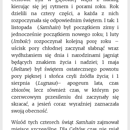
kierując się jej rytmem i porami roku. Rok
dzielili na cztery części, a każda z nich
rozpoczynała się odpowiednim świętem. I tak: 1
listopada (
Samhain
) był początkiem zimy i
jednocześnie początkiem nowego roku; 1 luty
(
Imbolc
) rozpoczynał kolejną porę roku –
uścisk pory chłodnej zaczynał słabnąć wraz
wydłużaniem się dnia i narodzinami jagniąt
będących znakiem życia i nadziei; 1 maja
(
Beltane
) był świętem ostatecznego powrotu
pory pięknej i słońca czyli źródła życia; i 1
sierpnia (
Lugnasa
)– apogeum lata, czas
zbiorów, lecz również czas, w którym po
czerwcowym przesileniu dni zaczynały się
skracać, a jesień coraz wyraźniej zaznaczała
swoją obecność.
Wśród tych czterech świąt
Samhain
zajmował
miejsce szczególne. Dla Celtów czas nie miał