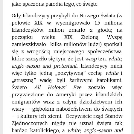
jako spaczona parodia tego, co święte.
Gdy Irlandczycy przybyli do Nowego Świata (w
połowie XIX w. wyemigrowało 1.5 miliona
Irlandczyków, milion zmarło z głodu; na
początku wieku XIX Zieloną Wyspę
zamieszkiwało kilka milionów ludzi) spotkali
się z wrogością miejscowego społeczeństwa,
które szczyciło się tym, że jest
wasp
tzn.
white,
anglo-saxon and protestant
. Irlandczycy mieli
więc tylko jedną „pozytywną” cechę:
white
i
„straszną” wadę; byli żarliwymi katolikami.
Święto
All Holows’ Eve
zostało więc
przywiezione do Ameryki przez irlandzkich
emigrantów wraz z całym dziedzictwem ich
wiary – głębokim nabożeństwem do świętych
– i kultury ich ziemi. Oczywiście rząd Stanów
Zjednoczonych nigdy nie uznał święta tak
bardzo katolickiego, a
white, anglo-saxon and