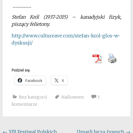
_______
Stefan Król (1937-2015) – kanadyjski fizyk,
piszący felietony.
http://www.cultureave.com/
stefan-krol-glos-w-
dyskusji/
Podziel się:
Facebook
X
Bez kategorii
Halloween
3
komentarze
Post
←
XIII Festiwal Polskich
Umarli łączą żywych
→