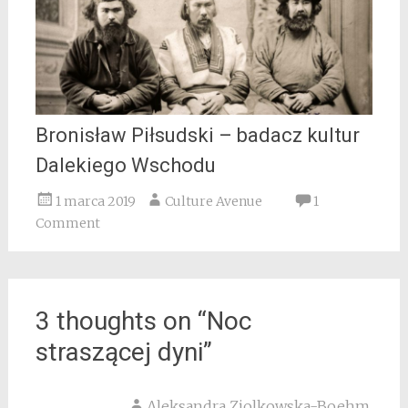
Bronisław Piłsudski – badacz kultur
Dalekiego Wschodu
1 marca 2019
Culture Avenue
1
Comment
3 thoughts on “
Noc
straszącej dyni
”
Aleksandra Ziolkowska-Boehm