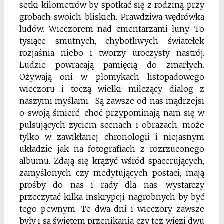
setki kilometrów by spotkać się z rodziną przy
grobach swoich bliskich. Prawdziwa wędrówka
ludów. Wieczorem nad cmentarzami łuny. To
tysiące smutnych, chybotliwych światełek
rozjaśnia niebo i tworzy uroczysty nastrój.
Ludzie powracają pamięcią do zmarłych.
Ożywają oni w płomykach listopadowego
wieczoru i toczą wielki milczący dialog z
naszymi myślami. Są zawsze od nas mądrzejsi
o swoją śmierć, choć przypominają nam się w
pulsujących życiem scenach i obrazach, może
tylko w zawikłanej chronologii i niejasnym
układzie jak na fotografiach z rozrzuconego
albumu. Zdają się krążyć wśród spacerujących,
zamyślonych czy medytujących postaci, mają
prośby do nas i rady dla nas: wystarczy
przeczytać kilka inskrypcji nagrobnych by być
tego pewnym. Te dwa dni i wieczory zawsze
były i są świętem przenikania czy też więzi dwu