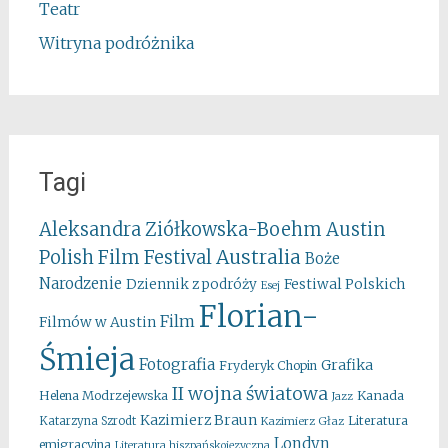
Teatr
Witryna podróżnika
Tagi
Aleksandra Ziółkowska-Boehm
Austin
Australia
Polish Film Festival
Boże
Narodzenie
Festiwal Polskich
Dziennik z podróży
Esej
Florian-
Film
Filmów w Austin
Śmieja
Fotografia
Grafika
Fryderyk Chopin
II wojna światowa
Kanada
Helena Modrzejewska
Jazz
Kazimierz Braun
Literatura
Katarzyna Szrodt
Kazimierz Głaz
Londyn
emigracyjna
Literatura hiszpańskojęzyczna