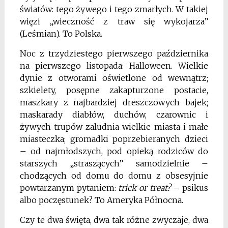
światów: tego żywego i tego zmarłych. W takiej
więzi „wieczność z traw się wykojarza”
(Leśmian). To Polska.
Noc z trzydziestego pierwszego października
na pierwszego listopada: Halloween. Wielkie
dynie z otworami oświetlone od wewnątrz;
szkielety, posępne zakapturzone postacie,
maszkary z najbardziej dreszczowych bajek;
maskarady diabłów, duchów, czarownic i
żywych trupów zaludnia wielkie miasta i małe
miasteczka; gromadki poprzebieranych dzieci
– od najmłodszych, pod opieką rodziców do
starszych „straszących” samodzielnie –
chodzących od domu do domu z obsesyjnie
powtarzanym pytaniem:
trick or treat?
– psikus
albo poczęstunek? To Ameryka Północna.
Czy te dwa święta, dwa tak różne zwyczaje, dwa