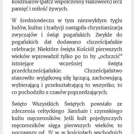
koszmarów (patrz współczesny Halloween) lecz
pamięć i miłość żywych.
W średniowieczu w tym niezwykłym tyglu
ludów, kultur i tradycji nastąpiła chrystianizacja
zwyczajów i świąt pogańskich. Zwykle do
pogańskich dat dodawano chrześcijańskie
celebracje. Niektóre święta Kościół pierwszych
wieków wprowadził tylko po to by „ochrzcić”
istniejące wcześniej święta
przedchrześcijańskie. Chrześcijaństwo
stanowiło wyjątkową siłę łączącą, zachowującą,
wybierającą i przekształcającą to wszystko, to
co pochodziło z czasów poprzedzających.
Święto Wszystkich Świętych powstało ze
zderzenia celtyckiego
Samhain
i rzymskiego
kultu męczenników. Jeśli kult pojedynczych
męczenników sięga pierwszych wieków, to
począwszy od IV w. w kościołach wschodnich