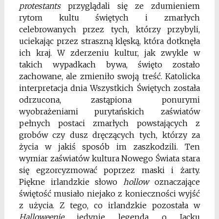
protestants
przyglądali się ze zdumieniem
rytom kultu świętych i zmarłych
celebrowanych przez tych, którzy przybyli,
uciekając przez straszną klęską, która dotknęła
ich kraj. W zderzeniu kultur, jak zwykle w
takich wypadkach bywa, święto zostało
zachowane, ale zmieniło swoją treść. Katolicka
interpretacja dnia Wszystkich Świętych została
odrzucona, zastąpiona ponurymi
wyobrażeniami purytańskich zaświatów
pełnych postaci zmarłych powstających z
grobów czy dusz dręczących tych, którzy za
życia w jakiś sposób im zaszkodzili. Ten
wymiar zaświatów kultura Nowego Świata stara
się egzorcyzmować poprzez maski i żarty.
Piękne irlandzkie słowo
hollow
oznaczające
świętość musiało niejako z konieczności wyjść
z użycia. Z tego, co irlandzkie pozostała w
Halloweenie
jedynie legenda o Jacku