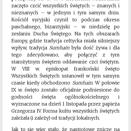
zaczęto czcić wszystkich świętych – znanych i
nieznanych – w jednym i tym samym dniu.
Kościół syryjski czynił to podczas okresu
paschalnego, bizantyjski – w niedzielę po
zesłaniu Ducha Świętego. Na tych obszarach
Europy, gdzie tradycja celtycka miała silniejszy
wpływ, tradycja
Sumhain
była dość żywa i dla
tego zdecydowano, aby połączyć z tym
starożytnym świętem oddawanie czci świętym.
W VIII w. episkopat frankoński święto
Wszystkich Świętych ustanowił w tym samym
czasie kiedy obchodzono
Sumhain
. W połowie
IX w. święto zostało oficjalnie podniesione do
godności święta ogólnokościelnego i
wyznaczone na dzień 1 listopada przez papieża
Grzegorza IV. Forma kultu wszystkich świętych
zależała (i zależy) od tradycji lokalnych.
Jak to się więc stało, że nastrojowe znicze na