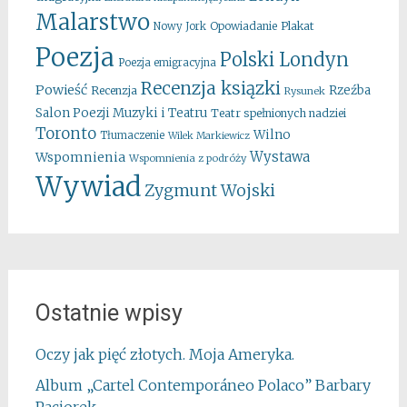
Malarstwo
Opowiadanie
Plakat
Nowy Jork
Poezja
Polski Londyn
Poezja emigracyjna
Recenzja ksiązki
Powieść
Rzeźba
Recenzja
Rysunek
Salon Poezji Muzyki i Teatru
Teatr spełnionych nadziei
Toronto
Wilno
Tłumaczenie
Wilek Markiewicz
Wystawa
Wspomnienia
Wspomnienia z podróży
Wywiad
Zygmunt Wojski
Ostatnie wpisy
Oczy jak pięć złotych. Moja Ameryka.
Album „Cartel Contemporáneo Polaco” Barbary
Paciorek