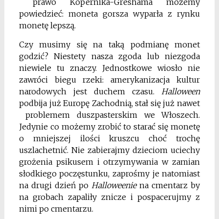
prawo Kopernika-Greshama możemy
powiedzieć: moneta gorsza wyparła z rynku
monetę lepszą.
Czy musimy się na taką podmianę monet
godzić? Niestety nasza zgoda lub niezgoda
niewiele tu znaczy. Jednostkowe wiosło nie
zawróci biegu rzeki: amerykanizacja kultur
narodowych jest duchem czasu.
Halloween
podbija już Europę Zachodnią, stał się już nawet
problemem duszpasterskim we Włoszech.
Jedynie co możemy zrobić to starać się monetę
o mniejszej ilości kruszcu choć trochę
uszlachetnić. Nie zabierajmy dzieciom uciechy
grożenia psikusem i otrzymywania w zamian
słodkiego poczęstunku, zaprośmy je natomiast
na drugi dzień po
Halloweenie
na cmentarz by
na grobach zapaliły znicze i pospacerujmy z
nimi po cmentarzu.