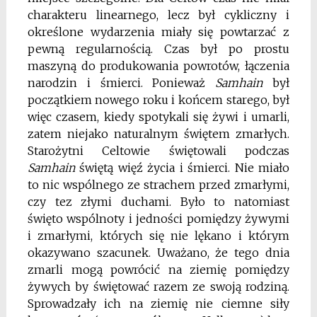
charakteru linearnego, lecz był cykliczny i
określone wydarzenia miały się powtarzać z
pewną regularnością. Czas był po prostu
maszyną do produkowania powrotów, łączenia
narodzin i śmierci. Ponieważ
Samhain
był
początkiem nowego roku i końcem starego, był
więc czasem, kiedy spotykali się żywi i umarli,
zatem niejako naturalnym świętem zmarłych.
Starożytni Celtowie świętowali podczas
Samhain
świętą więź życia i śmierci. Nie miało
to nic wspólnego ze strachem przed zmarłymi,
czy tez złymi duchami. Było to natomiast
święto wspólnoty i jedności pomiędzy żywymi
i zmarłymi, których się nie lękano i którym
okazywano szacunek. Uważano, że tego dnia
zmarli mogą powrócić na ziemię pomiędzy
żywych by świętować razem ze swoją rodziną.
Sprowadzały ich na ziemię nie ciemne siły